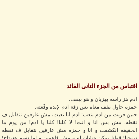
اقتباس من الجزء التانى القائد
ادم هز راسه بهزيان و هو بيقف.
حمزه حاول يقف معاه بس زقة ادم لإيده وقّعته.
حنين قربت من ادم بتعب: ادم انا تعبت، مش عارفين نتقابل ف
نقطه، مش بس انا و انت! لا كلنا! كلنا يا ادم! من يوم ما
الحقيقه انكشفت و انا و حمزه مش عارفين نتقابل ف نقطه
تريحنا! قولنا يمكن عشان لسه مش فاهمين و اما نفهم هنرتاح!