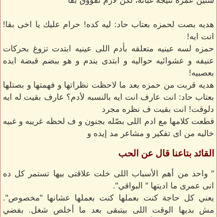
سنين عمره نتيجة غبائه، لكن لازم تفووق بقا
هديه بصت لحمزه بعتاب حاد: ليه كده! حرام عليك يا اخى بقا!
انت ايه!
حمزه لسه عينيه متعلقه بأدم اللى عينيه ابتدت تزوغ بحركات
عنيفه و عشوائيه حواليه و ابتدى يندم و هو ببضم قبضة ايده
بعصبيه!
هديه قربت من حمزه بعد ما لاحظت نظراتها و فهمتها و بصتلها
بعتاب حاد: انت عارف انت ايه بالنسبه لأدم؟ عارف بقيت له ايه
دلوقت! انت بقيت ف نظره مجرد
قطعت كلامها مع ادم اللى بصّله بجنون و ف لحظه غريبه و غبيه
خاليه من اى تفكير و مشاعر مد إيده و
القائد بتاعنا قال عن الحب
" واحد من أهم الأسباب اللى خلت علاقتى بيها تستمر كل ده
انى عمرى ما اديتها " البواقي".
يعني كل حاجة كنت بعملها كنت بعملها عشانها "مخصوص".
مش بديها الوقت اللى بيتبقى بعد ما أخلص شغل. بفضي