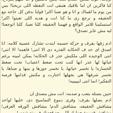
كنا فاكرين ان اما نلاقيك هتبقى انت النقطه اللى تريحنا! بس
من يوم ما لقيناك و انا و هو تعبنا اكتر! قولنا ندفن كل حاجه مع
الحقيقه و نرجع زى ما كنا انت و هديه اللى تعبتوا اكتر!
استسلمنا للامر الواقع و فهمنا الحقيقه كلنا تعبنا، كلنا اتوجعنا!
ليه مش عايز تصدق؟
ادم زقها بقرف و حركة جسمه ابتدت تشارك عصبية كلامه: انا
اصدق اى حد ف الحكايه القذره دى الا انتى! فاهمه! الا انتى!
انتى الوحيده اللى ملكيش عذر ف الحكايه! يمكن امينه برغم
غبائها لها عذر انها كنت تحت ضغط اعصاب! تحت ضغط
الخساره! يا تخسر حياتها، يا تخسر جوزها و ببتها و ضناها، يا
تخسر شرفها! هي بجهلها اختارت و مكنش قدامها فرصة
التفكير! انما انتى اييييييه!
حنين بصتله بتعب و صدمه: انت مش مصدق ان
ادم بصلها بقرف: وفرى دموع التماسيح دى، خليها لواحد
مشافش الحقيقه، مشافش الدم! مشافش الورقه العرفى!
مشافش قسيمة جوازك اللى بعد قعدتك ف بيته شهور!