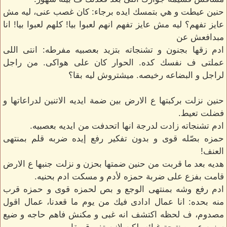
حنين عيطت و هي بتمسك ايده برجاء: كان غصب عنى، ليه مش
عايز تفهم؟ ليه مش عايز تفهم انهم لعبوا بيا! كلهم لعبوا بيا! انا
مبدافعش عن
ادم زقها بجنون و تشنجاته بتزيد بعصبيه مفرطه: انتى اللى
عملتى ف نفسك كده. الحوار كان على هواكى. من راجل
لراجل و البضاعه رخيصه. ميشتروش ليه بقا؟
حنين نزلت بركبتها ع الارض بين ضمة ايديه الاتنين لدراعاتها و
فضلت تعيط.
ادم تشنجاته زادت لدرجة انها اتحدفت من ايديه بعصبيه.
حمزه بصّله قوى و بدون تفكير رفع إيده ضربه قلم بمنتهى
العنف!
هديه بعد ما قربت من حنين ضمتها بحزن و نزلت جنبها ع الارض
قامت بفزع على ضربة حمزه لأدم و مسكت ادم بحنيه.
ادم رفع وشه بمنتهى الوجع و بص لحمزه قوى و حمزه قرب
منه بحده: انا عمال ادادى فيك من يوم ما قعدنا، عمال اقول
مصدوم، ف لحظه اكتشف انه غبى و مكنش فاهم حاجه و ضيع