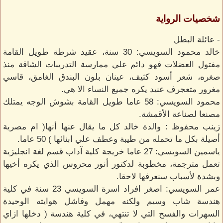
شخصيات الرواية
- عائلة البطل
خالد محمود السويسي: 30 سنة، عقيد شرطة طويل القامة
مفتول العضلات فهو دائم علي ممارسة التدريبات الشاقة منذ
صغره، شعر أسود كثيف، عينان بلون البندق الغامق، قاسي
مغرور متعجرف عنيد يكره جميع النساء الا هي.
محمود السويسي: 58 عاما طويل القامة بشوش الوجه يمتلك
مصنعا لصناعة الأقمشة.
زينب محفوظ : والدة خالد كل ما يقال عنها أنها( ام مصرية
أصيلة بكل ما تحمله من طيبة وعطف علي ابنائها ) 50 عاما.
ياسمين السويسي: 27 عاما خريجة كلية آداب قسم لغة انجليزية
تعمل مترجمة، مخطوبة لدكتور أنور محروس الذي يكره أخيها
وبشدة لأسباب سنعرفها لاحقا.
عمر السويسي: اصغر افراد اسرة السويسي 23 سنة في كلية
هندسة شاب وسيم ولكنه مهمل وفاشل هوايته الوحيدة
السهرات والفسح التي لا تنتهي، في كلية هندسة ( دخلها ازاي