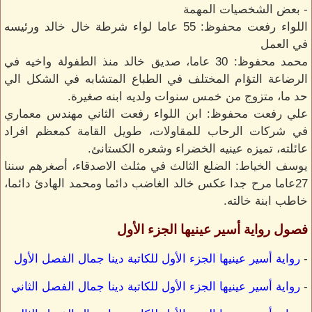
- بعض الشخصيات المهمة
اللواء رفعت محفوظ: 55 عاما لواء شرطة خال خالد ورئيسه
في العمل
محمد محفوظ: 30 عاما، صديق خالد منذ الطفولة واخيه في
الرضاعة التؤام المختلف في الطباع المتشابه في الشكل الي
حد ما، متزوج من خمس سنوات ولديه ابنه صغيرة.
علي رفعت محفوظ: ابن اللواء رفعت الثاني مهندس معماري
في شركات الرحاب للمقاولات، طويل القامة كمعظم افراد
عائلته، تميزه عينيه الخضراء وشعره الكستانئ.
يوسف الخياط: الضلع الثالث في مثلث الاصدقاء، أصغرهم سننا
27عاما مرح جدا عكس خالد الغاضب دائما ومحمد الهادئ دائما،
خاطب ابنة خالته.
فصول رواية أسير عينيها الجزء الأول
-
رواية أسير عينيها الجزء الأول للكاتبة دينا جمال الفصل الأول
-
رواية أسير عينيها الجزء الأول للكاتبة دينا جمال الفصل الثاني