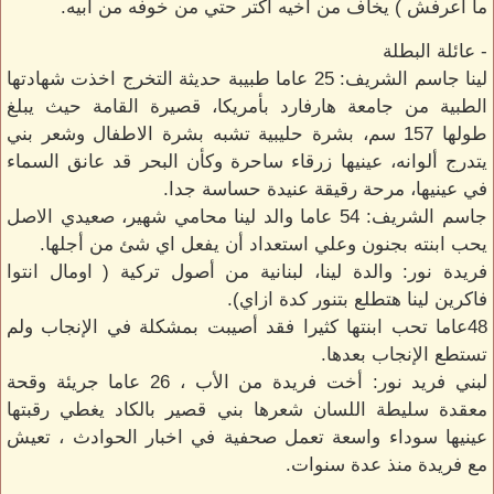
ما اعرفش ) يخاف من اخيه اكتر حتي من خوفه من ابيه.
- عائلة البطلة
لينا جاسم الشريف: 25 عاما طبيبة حديثة التخرج اخذت شهادتها
الطبية من جامعة هارفارد بأمريكا، قصيرة القامة حيث يبلغ
طولها 157 سم، بشرة حليبية تشبه بشرة الاطفال وشعر بني
يتدرج ألوانه، عينيها زرقاء ساحرة وكأن البحر قد عانق السماء
في عينيها، مرحة رقيقة عنيدة حساسة جدا.
جاسم الشريف: 54 عاما والد لينا محامي شهير، صعيدي الاصل
يحب ابنته بجنون وعلي استعداد أن يفعل اي شئ من أجلها.
فريدة نور: والدة لينا، لبنانية من أصول تركية ( اومال انتوا
فاكرين لينا هتطلع بتنور كدة ازاي).
48عاما تحب ابنتها كثيرا فقد أصيبت بمشكلة في الإنجاب ولم
تستطع الإنجاب بعدها.
لبني فريد نور: أخت فريدة من الأب ، 26 عاما جريئة وقحة
معقدة سليطة اللسان شعرها بني قصير بالكاد يغطي رقبتها
عينيها سوداء واسعة تعمل صحفية في اخبار الحوادث ، تعيش
مع فريدة منذ عدة سنوات.