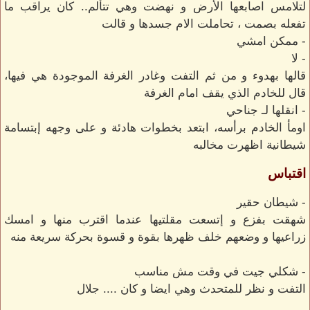
لتلامس اصابعها الأرض و نهضت وهي تتألم.. كان يراقب ما
تفعله بصمت ، تحاملت الام جسدها و قالت
- ممكن امشي
- لا
قالها بهدوء و من ثم التفت وغادر الغرفة الموجودة هي فيها،
قال للخادم الذي يقف امام الغرفة
- انقلها لـ جناحي
اومأ الخادم برأسه، ابتعد بخطوات هادئة و على وجهه إبتسامة
شيطانية اظهرت مخالبه
اقتباس
- شيطان حقير
شهقت بفزع و إتسعت مقلتيها عندما اقترب منها و امسك
زراعيها و وضعهم خلف ظهرها بقوة و قسوة بحركة سريعة منه
- شكلي جيت في وقت مش مناسب
التفت و نظر للمتحدث وهي ايضا و كان .... جلال