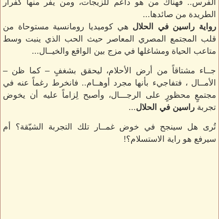
الفرس.. فهناك من هو داعم للزيجات، ومن يفر منها كفرار
الطريدة من صائدها...
رواية راسين في الحلال
هي كوميديا رومانسية مستوحاة من
قلب المجتمع المصري المعاصر حيث الحب الذي ينبت وسط
متاعب الحياة ومشاغلها في مزج بين الواقع والخيــال...
جــاء مشتاقاً من أرض الأحلام، ليحقق بشغفٍ – كما ظن –
الأمــال ، فتفاجيء بأنها مجرد أوهــام.. فانخرط رغماً عنه في
مجتمعٍ محظورٍ على الرجـــال، وأصبح لِزاماً عليه أن يخوض
تجربة
راسين في الحلال
...
تُرى هل سينجح في خوض غمــار تلك التجربة الشيّقة؟ أم
سيرفع هو راية الاستسلام؟!