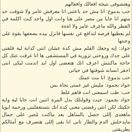
وهتشوفى نتيجة افعالك وافعالهم
حب بدموع: انا مش حد باعتنى انا معرفش عامر ولا شوفت حد
منهم انا جايا من مصر على هنا وانت اول واحد كنت اكلمة في
القطر والله ماعرف عامر ولا اةةة
لم يعطيها فرصه لتدافع عن نفسها فانزل بيده يصعفها بقوة على
وجنتها
جواد: إيه وجعك القلم مش كدة عشان انتى كدابة لية قلقتى
على جدك وروحتى تزورية في المستشفى ها انا عرفت عنك كل
حاجة ماكنتش اعرف انك هتعضى اول ايد اتدمت ليكى انتى
احقر انسانه شوفتها في حياتى
حب بدموع: انا بنت عمتك
جواد بجمود: مليش غير عمتى نجاة بس
حب: طب اسمعنى انت فاهم غلط
جواد بجمود: جيت وقولتلك بدل المرة اتنين انت جايا لية واية
حكيتك لكن انتى رفضتى معنى كدة انك بتستغفلينى ورحمة ابويا
ماهعدى إللى حصل بالساهل بعد ماكنت مُصر على جمال
مايدخلش الدم والطار تانى انا بقى إللى هتصرف مع أمثالكم
بطريقتى