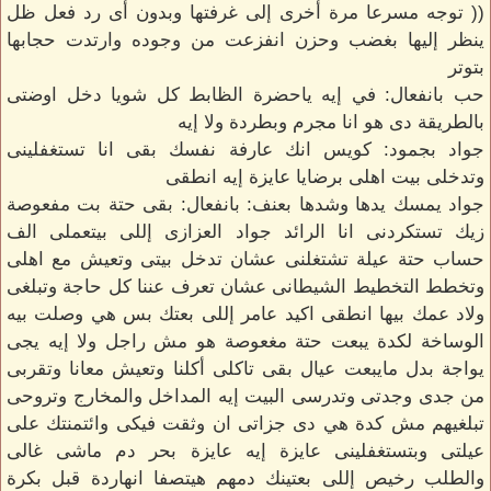
(( توجه مسرعا مرة أخرى إلى غرفتها وبدون أى رد فعل ظل
ينظر إليها بغضب وحزن انفزعت من وجوده وارتدت حجابها
بتوتر
حب بانفعال: في إيه ياحضرة الظابط كل شويا دخل اوضتى
بالطريقة دى هو انا مجرم وبطردة ولا إيه
جواد بجمود: كويس انك عارفة نفسك بقى انا تستغفلينى
وتدخلى بيت اهلى برضايا عايزة إيه انطقى
جواد يمسك يدها وشدها بعنف: بانفعال: بقى حتة بت مفعوصة
زيك تستكردنى انا الرائد جواد العزازى إللى بيتعملى الف
حساب حتة عيلة تشتغلنى عشان تدخل بيتى وتعيش مع اهلى
وتخطط التخطيط الشيطانى عشان تعرف عننا كل حاجة وتبلغى
ولاد عمك بيها انطقى اكيد عامر إللى بعتك بس هي وصلت بيه
الوساخة لكدة يبعت حتة مغعوصة هو مش راجل ولا إيه يجى
يواجة بدل مايبعت عيال بقى تاكلى أكلنا وتعيش معانا وتقربى
من جدى وجدتى وتدرسى البيت إيه المداخل والمخارج وتروحى
تبلغيهم مش كدة هي دى جزاتى ان وثقت فيكى وائتمنتك على
عيلتى وبتستغفلينى عايزة إيه عايزة بحر دم ماشى غالى
والطلب رخيص إللى بعتينك دمهم هيتصفا انهاردة قبل بكرة