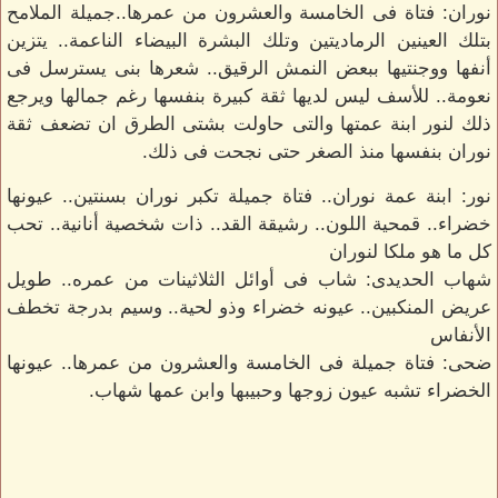
نوران: فتاة فى الخامسة والعشرون من عمرها..جميلة الملامح
بتلك العينين الرماديتين وتلك البشرة البيضاء الناعمة.. يتزين
أنفها ووجنتيها ببعض النمش الرقيق.. شعرها بنى يسترسل فى
نعومة.. للأسف ليس لديها ثقة كبيرة بنفسها رغم جمالها ويرجع
ذلك لنور ابنة عمتها والتى حاولت بشتى الطرق ان تضعف ثقة
نوران بنفسها منذ الصغر حتى نجحت فى ذلك.
نور: ابنة عمة نوران.. فتاة جميلة تكبر نوران بسنتين.. عيونها
خضراء.. قمحية اللون.. رشيقة القد.. ذات شخصية أنانية.. تحب
كل ما هو ملكا لنوران
شهاب الحديدى: شاب فى أوائل الثلاثينات من عمره.. طويل
عريض المنكبين.. عيونه خضراء وذو لحية.. وسيم بدرجة تخطف
الأنفاس
ضحى: فتاة جميلة فى الخامسة والعشرون من عمرها.. عيونها
الخضراء تشبه عيون زوجها وحبيبها وابن عمها شهاب.