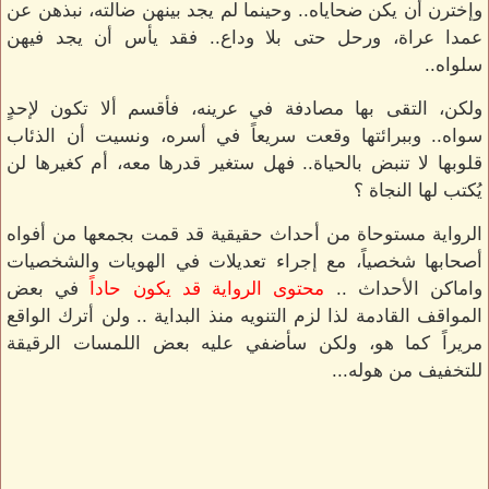
وإخترن أن يكن ضحاياه.. وحينما لم يجد بينهن ضالته، نبذهن عن
عمدا عراة، ورحل حتى بلا وداع.. فقد يأس أن يجد فيهن
سلواه..
ولكن، التقى بها مصادفة في عرينه، فأقسم ألا تكون لإحدٍ
سواه.. وببرائتها وقعت سريعاً في أسره، ونسيت أن الذئاب
قلوبها لا تنبض بالحياة.. فهل ستغير قدرها معه، أم كغيرها لن
يُكتب لها النجاة ؟
الرواية مستوحاة من أحداث حقيقية قد قمت بجمعها من أفواه
أصحابها شخصياً، مع إجراء تعديلات في الهويات والشخصيات
واماكن الأحداث ..
محتوى الرواية قد يكون حاداً
في بعض
المواقف القادمة لذا لزم التنويه منذ البداية .. ولن أترك الواقع
مريراً كما هو، ولكن سأضفي عليه بعض اللمسات الرقيقة
للتخفيف من هوله...