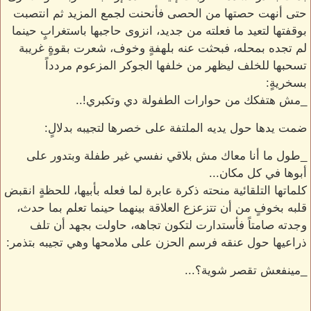
حتى أنهت حصتها من الحصى فأنحنت لجمع المزيد ثم انتصبت
بوقفتها لتعيد ما فعلته من جديد، انزوى حاجبها باستغرابٍ حينما
لم تجده بمحله، فبحثت عنه بلهفةٍ وخوف، شعرت بقوةٍ غريبة
تسحبها للخلف ليظهر من خلفها الجوكر المزعوم مردداً
بسخريةٍ:
_مش هتفكك من حوارات الطفولة دي وتكبري!..
ضمت يدها حول يديه الملتفة على خصرها لتجيبه بدلالٍ:
_طول ما أنا معاك مش بلاقي نفسي غير طفلة وبتدور على
أبوها في كل مكان...
كلماتها التلقائية منحته ذكرة عابرة لما فعله بأبيها، للحظةٍ انقبض
قلبه بخوفٍ من أن تتزعزع العلاقة بينهما حينما تعلم بما حدث،
وجدته صامتاً فأستدارت لتكون تجاهه، حاولت بجهد أن تلف
ذراعيها حول عنقه فرسم الحزن على ملامحها وهي تجيبه بتذمر:
_مينفعش تقصر شوية؟...