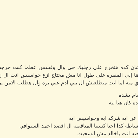
 عشان كده هتخرج على رجليك حي وال وقسمن عظما كنت خرجت
ا إلى المقبره على طول انا مش محتاج ازع جواسيس انت ال زرع
ي منه اما انت متطلعتش ال بني ادم غبي بره وال هطلب الامن ير
ام بشده
 كان هنا ليه
م عن ايه شركه ايه وجواسيس ايه
اطه كدا احنا كسبنا المناقصه ال اقصد احمد السيوافي
قصه انت ياخالد مش انسحبت