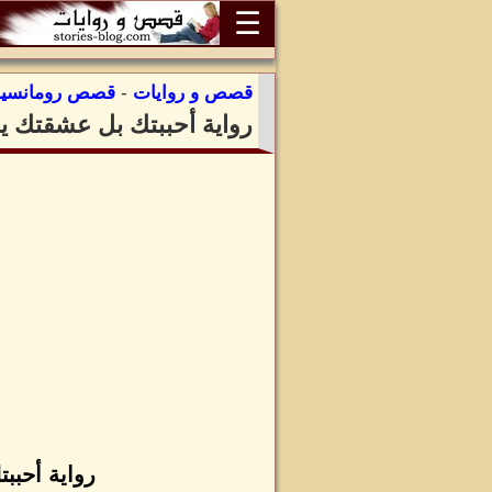
☰
قصص و روايات
-
قصص رومانسية
رواية أحببتك بل عشقتك ي
رواية أحبب