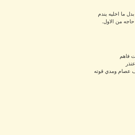
دل ما اخليه يندم
حاجه من الاول.
ت فاهم
تذر
ف عصام ومدي قوته