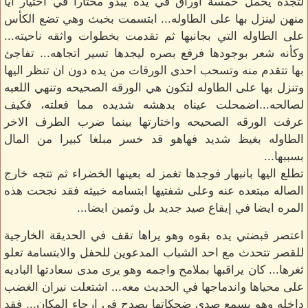
لتجده يحمل خمسة أوراق في يده يبدو محتارا في اختيار ايا
منهن لينزل بها على الطاوله... ابتسمت بخبث وهي تضع الكأس
على الطاوله التي بجانبها ثم تقدمت بخطوات واثقه ناحيته...
وكأنه شعر بوجودها فرفع بصره ليجدها تسير اتجاهه... تفاجئ
بها تتقدم منه وتسحب احدى الورقات من يده دون ان تنظر اليها
وتنزل بها على الطاوله لتكون هي الورقه الصحيحه وتنهي اللعبه
لصالحه...اضمحلت عيناه بدهشه شديده مما فعلته، فكيف
عرفت الورقه الصحيحه واختارتها بينما ضرب الطرف الاخر
الطاوله بغيظ شديد فهاهو قد خسر مبلغا كبيرا من المال
بسببها...
تطلع اليها بانبهار فوجدها تغمز له بعينها الخضراء ثم تتجه خارج
الصاله مبتعده عنه وعلى شفتيها ابتسامه خبيثه فقد نجحت هذه
المره ايضا في إيقاع صيد جديد بل وثمين ايضا...
اعتصر قبضتي يده بقوه وهو يراها تقف في الحديقة الخارجية
للقصر تتحدث مع احد الشباب المدعوين للحفل والابتسامة تعلو
ثغرها... كان يراقبها بملامح واجمه وهو يرى مدى سعادتها الباديه
على محياها واندماجها في الحديث معه... اشتعلت نيران الغضب
داخله وهو يسمع صدى ضحكاتها يصدح في ارجاء المكان... فقد