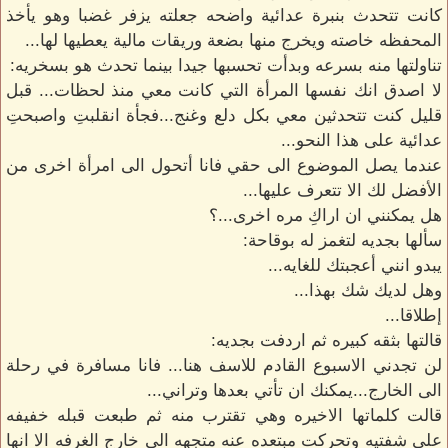
كانت تتحدث بنبرة عدائية واضحه جعلته يزفر غضبا وهو يأخذ
المحفظه خاصته ويخرج منها بضعة وريقات مالية يعطيها لها...
تناولتها منه بسرعه وبدأت تحسبها جيدا بينما تحدث هو بسخريه:
لا اصدق انك نفسها المرأة التي كانت معي منذ لحظات... قبل
قليل كنت تتحدثين معي بكل دلع وغنج...فجأة انقلبتِ واصبحتِ
عدائية على هذا النحو...
عندما يصل الموضوع الى حقي فانا أتحول الى امرأة اخرى من
الأفضل لك الا تتعرف عليها...
هل يمكنني ان اراكِ مره اخرى...؟
سألها بجديه لتغمز له بوقاحة:
يبدو انني أعجبتك للغايه...
وهل لديك شك بهذا...
إطلاقا...
قالتها بثقه كبيره ثم اردفت بجديه:
لن تجدني الاسبوع القادم للاسف هنا... فانا مسافرة في رحلة
الى الخارج...يمكنك ان تأتي بعدها وتراني...
قالت كلماتها الاخيره وهي تقترب منه ثم طبعت قبله خفيفه
على شفتيه وتحركت مبتعده عنه متجهه الى خارج الغرفه الا انها