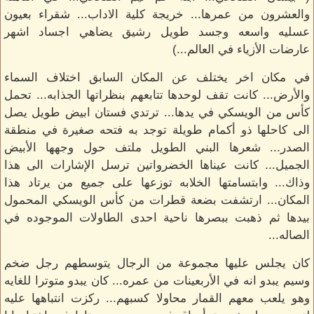
والعشرون من عمرها... خريجة كلية الاداب... شقراء بعيون
عسليه واسعه وجسد طويل رشيق يضاهي اجساد اشهر
عارضات الأزياء في العالم...)
في مكان اخر يختلف عن المكان السابق اختلاف السماء
والأرض... كانت تقف لوحدها تتابعهم بنظراتها الجذابه... تحمل
كأس من الويسكي في يدها... ترتدي فستان ابيض طويل يصل
الى كاحلها ذو أكمام طويلة توجد به فتحه صغيرة في منطقة
الصدر... شعرها البني الطويل ملتف حول وجهها الأبيض
الجميل... كانت عيناها الخضرواتين ترسل الإشارات الى هذا
وذاك... وابتسامتها الخلابه توزعها على جميع من يرتاد هذا
المكان... ارتشفت بضعة قطرات من كأس الويسكي المحمول
بيدها ثم ذهبت ببصرها ناحية احدى الطاولات الموجوده في
الصاله...
كان يجلس عليها مجموعة من الرجال يتوسطهم رجل ضخم
وسيم يبدو انه في الأربعينات من عمره... كان يبدو متوترا للغايه
وهو يلعب معهم القمار محاولا كسبهم... ركزت انتباهها عليه