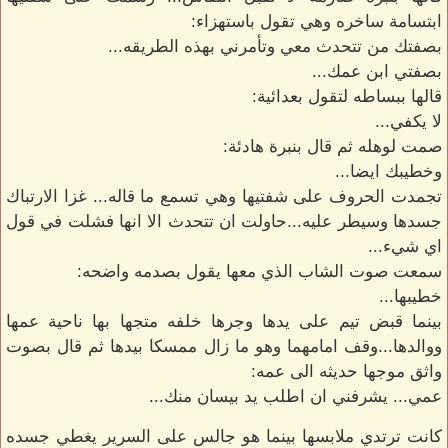
ابتسامة ساخره وهي تقول باستهزاء:
بصفتك من تتحدث معي وتأمرني بهذه الطريقه...
بصفتي ابن عمك...
قالها ببساطه لتقول بعدائية:
لا يكفي...
صمت لوهله ثم قال بنبرة هادئة:
وخطيبك ايضا...
تجمدت الحروف على شفتيها وهي تسمع ما قاله... غزا الارتباك
جسدها وسيطر عليه...حاولت ان تتحدث الا انها فشلت في قول
اي شيء...
سمعت صوت الشاب الذي معها يقول بصدمه واضحه:
خطيبها...
بينما قبض تيم على يدها وجرها خلفه متجها بها ناحية عمها
ووالدها...وقف امامهما وهو ما زال ممسكا بيدها ثم قال بصوت
واثق موجها حديثه الى عمه:
عمي... يشرفني ان اطلب يد بيسان منك...
كانت ترتدي ملابسها بينما هو جالس على السرير يغطي جسده