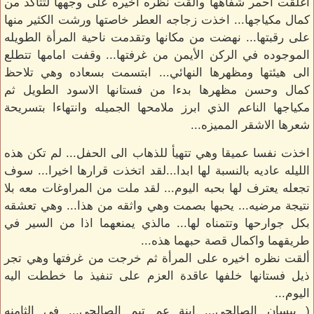
اغلقت احمر شفاهها وألقت نظره اخيره على وجهها لتتأكد من
كمال مكياجها... اخذت زجاجه العطر خاصتها ورشت الكثير منها
على رقبتها... نهضت من مكانها وتقدمت ناحية المرأة الطويله
الموجوده في الركن الأيمن من غرفتها... وقفت امامها تتطلع
الى هيئتها ومظهرها النهائي... ابتسمت بسعاده وهي تلاحظ
كمال وحسن مظهرها بدءا من فستانها الاسود الطويل ثم
مكياجها الناعم الذي ابرز ملامحها الجميله وانتهاءا بتسريحة
شعرها الاشقر المميزه...
اخذت نفسا عميقا وهي تتهيأ للذهاب الى الحفل... لم تكن هذه
الليله عاديه بالنسبة لها ابدا...لقد اتخذت قرارها اخيرا... سوف
تجعله يعترف لها بحبه اليوم... لقد ملت من المراوغات معه بلا
نتيجة مرضيه... يحبها بصمت وهي واثقه من هذا... وهي تعشقه
بكل جوارحها وتتمناه لها... مالذي يمنعهما اذا من السير في
طريقهما واكمال قصة حبهما هذه...
ألقت نظره اخيره على المرأة ثم خرجت من غرفتها وهي تجر
ذيل فستانها خلفها عاقدة العزم على تنفيذ ما خططت اليه
اليوم...
( بيسان الصالحي... ابنة عم تيم الصالحي... في الثامنه