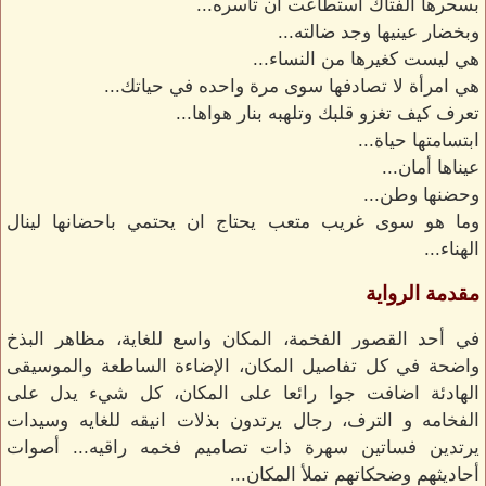
بسحرها الفتاك استطاعت ان تأسره...
وبخضار عينيها وجد ضالته...
هي ليست كغيرها من النساء...
هي امرأة لا تصادفها سوى مرة واحده في حياتك...
تعرف كيف تغزو قلبك وتلهبه بنار هواها...
ابتسامتها حياة...
عيناها أمان...
وحضنها وطن...
وما هو سوى غريب متعب يحتاج ان يحتمي باحضانها لينال
الهناء...
مقدمة الرواية
في أحد القصور الفخمة، المكان واسع للغاية، مظاهر البذخ
واضحة في كل تفاصيل المكان، الإضاءة الساطعة والموسيقى
الهادئة اضافت جوا رائعا على المكان، كل شيء يدل على
الفخامه و الترف، رجال يرتدون بذلات انيقه للغايه وسيدات
يرتدين فساتين سهرة ذات تصاميم فخمه راقيه... أصوات
أحاديثهم وضحكاتهم تملأ المكان...