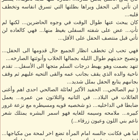
ان تأتي الى الحفل ويراها بطلتها التي تسرق انفاسه وتخطف
قلبه...
كان يبحث عنها طوال الوقت في وجوه الحاضرين... لكنها لم
تأتِ... عض على شفته السفلى بغيظ منها... فهي كالعاده لن
تأتي قبل منتصف الحفل على الأقل...
فهي تحب ان تخطف انظار الجميع حال قدومها الى الحفل...
وتصبح حديثهم طوال الليله بجمالها الخلاب وأنوثتها الصارخه...
تنهد بصمت وهو يهبط درجات السلم متجها الى الأسفل... تقدم
ناحية والده الذي يقف بجانب عمه والقى التحيه عليهم ثم وقف
بجانبهم يتابع الحفل بملل شديد...
( تيم الصالحي... الحفيد الأكبر لعائلة الصالحي احدى اهم وأغنى
العائلات في البلاد... في الثانيه والثلاثون من عمره... يعمل
ضابطا في الداخليه... ذو شخصيه قويه ومسيطره مع نزعة غرور
كبيره... ملامحه وسيمه للغايه فهو اسمر البشره يمتلك شعر
ناعم بني اللون وعيون زرقاء...)
اما هي فكانت جالسه امام المرأة تضع اخر لمحة من مكياجها...