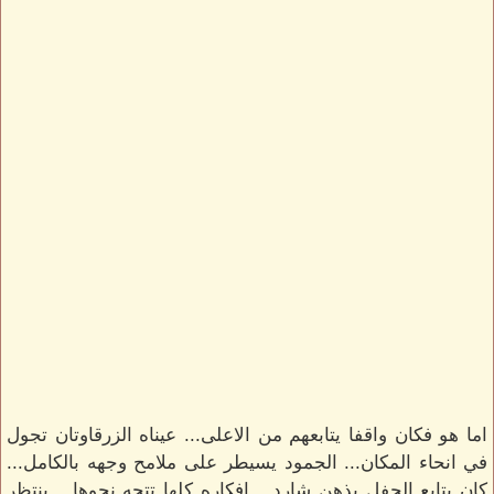
اما هو فكان واقفا يتابعهم من الاعلى... عيناه الزرقاوتان تجول
في انحاء المكان... الجمود يسيطر على ملامح وجهه بالكامل...
كان يتابع الحفل بذهن شارد... افكاره كلها تتجه نحوها... ينتظر