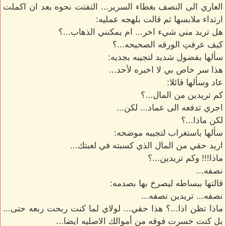
العاري الى النصف بغطاء السرير... التفتت نحوه بعد ان اكملت
ارتداء ملابسها ثم قالت بلهجه عمليه:
هل تريد مني شيء اخر... ام يمكنني الذهاب...؟
كيف عرفتِ الورقه الصحيحه...؟
سألها بفضول شديد لتجيبه بجديه:
هذا سر خاص بي لا اخبره لأحد...
عاد وسألها قائلا:
كم تريدين من المال...؟
اجري تدفعه الى عماد... لكن...
لكن ماذا...؟
سألها باستغراب لتجيبه موضحه:
اريد حقي من المال الذي كسبته في لعبتك...
ماذا!!! وكم تريدين...؟
نصفه...
قالتها ببساطه ليصرخ بها بصدمه:
نصفه... تريدين نصفه...
ماذا تظن اذا...؟ هذا حقي... لولاي لما كنت ربحت ربعه حتى...
بل كنت خسرت فوقه من أموالك الاصليه ايضا...