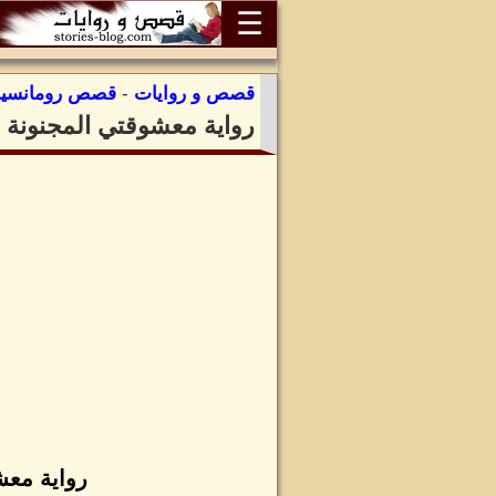
☰
قصص و روايات
-
قصص رومانسية
رواية معشوقتي المجنونة ا
رواية معش