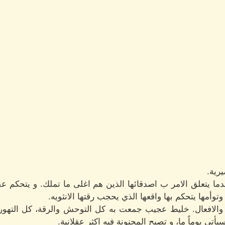
رية.
ما يتعلق الامر ب اصدقائها الذين هم اغلى ما تملك. و يتحكم عقل
وأمها يتحكم بها واقعها الذي يحجب رقتها الانثويه.
والافعال. خليط عجيب جمعت به كل التوحش والرقة، كل التهور
يأتي يوماً ما، و تصبح المجنونة فيه اكثر عقلانية.