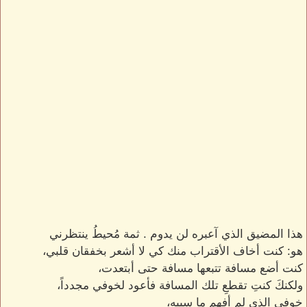
هذا المضيق الذي آعبره لن يدوم . ثمة مُحيطُ ينتظرني
هو: كنت أخاف الأقتراب منك كي لا أشعر بخفقان قلبي،
كنت أضع مسافة تتبعها مسافة حتى أبتعدت،
ولكنكَ كنتِ تقطعِ تلك المسافة فأعود لخوفي مجدداً،
خوفي الذي لم أفهم ما سببه،