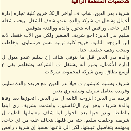
شخصيات المنطقة الراقية
شريف بدر الدين. شاب ف أواخر ال30 خريج كلية تجاره إدارة
أعمال وشغال ف شركة والده. عندو شغف للشغل. بيحب شغله
اكتر حاجه. ورافض انه يتجوز. والده ووالدته متوفيين
سليم بدر الدين: اخو شريف الصغير ولكن من الأب فقط. لانه
إبن الزوجه التانيه. خريج كلية تربيه قسم فرنساوي. وخاطب
وبيحب رهف خطيبته جدا.
والده بدر الدين قبل ما يتوفي شاف إن سليم عندو ميول ل
إدارة الأعمال. وقرر أنه يشتغل ف الشركه. وشغلهم بقى ع
أوسع نطاق. ومن شركه لمجموعة شركات.
شريف وسليم عايشين ف فيلا بدر الدين. مع فريده والدة سليم.
وفريده بتعامل شريف وسليم زي بعض
فريده بدر الدين: الزوجه التانيه ل بدر الدين. اتجوزها بعد وفاة
والدة شريف وهو ابن ال10سنين. واهتمت بشريف زي ابنها
بالظبط. وبدر حبها بعد الجواز لما شاف معاملتها الطيبه ل
شريف. وخلفت سليم. حته من قلبها. بتخاف عليه من اي حاجه.
ومهتمه بتفاصيل عيليتها. لكن الل تاعبها نفسيا إن شريف رافض