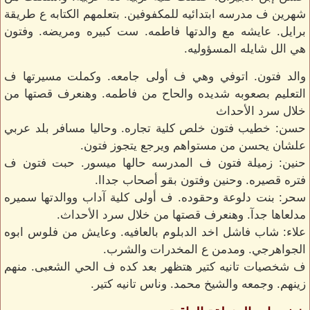
شهرين ف مدرسه ابتدائيه للمكفوفين. بتعلمهم الكتابه ع طريقة
برايل. عايشه مع والدتها فاطمه. ست كبيره ومريضه. وفتون
هي الل شايله المسؤوليه.
والد فتون. اتوفي وهي ف أولى جامعه. وكملت مسيرتها ف
التعليم بصعوبه شديده والحاح من فاطمه. وهنعرف قصتها من
خلال سرد الأحداث
حسن: خطيب فتون خلص كلية تجاره. وحاليا مسافر بلد عربي
علشان يحسن من مستواهم ويرجع يتجوز فتون.
حنين: زميلة فتون ف المدرسه حالها ميسور. حبت فتون ف
فتره قصيره. وحنين وفتون بقو أصحاب جداا.
سحر: بنت دلوعة وحقوده. ف أولى كلية آداب ووالدتها سميره
مدلعاها جدآ. وهنعرف قصتها من خلال سرد الأحداث.
علاء: شاب فاشل اخد الدبلوم بالعافيه. وعايش من فلوس ابوه
الجواهرجي. ومدمن ع المخدرات والشرب.
ف شخصيات تانيه كتير هتظهر بعد كده ف الحي الشعبى. منهم
زينهم. وجمعه والشيخ محمد. وناس تانيه كتير.