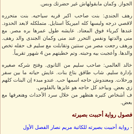
الجواز. وكمان مابقولهاش غير حضرتك وبس.
رهف الجندي: بنت صاحب اكبر قريه سياحيه. بنت متحرره
لاقصي درجه ولبسها كله اميريكآ استايل. متملكله لابعد الحدود.
عندها كبرياء فوق المعتاد. عايشه طول عمرها بره مصر. مع
منى والدتها ونفس التحرر عند منى وكمان الجندى والد رهف.
ورهف رجعت مصر من سنتين وتقابلت مع سليم ف حفله تخص
والدها. وأعجبت بيه وحبته. وتم خطبتهم من 4 شهور تقريباً.
خالد العالمي: صاحب سليم من الثانوى. وفتح شركه صغيره
بإدارة سليم. شاب طاقق بتاع بنات. عايش حياته ما بين سفر
ورحلات. ومعندوش حاجه اسمها حب. عندو مبدء إن البنات كلهم
زي بعض. وبياخد كل حاجه هو عايزها بالفلوس.
ف أشخاص كتيره هتظهر من خلال سرد الأحداث وهنعرفها مع
بعض.
فصول رواية أحببت بصيرته
-
رواية أحببت بصيرته للكاتبة مريم نصار الفصل الأول