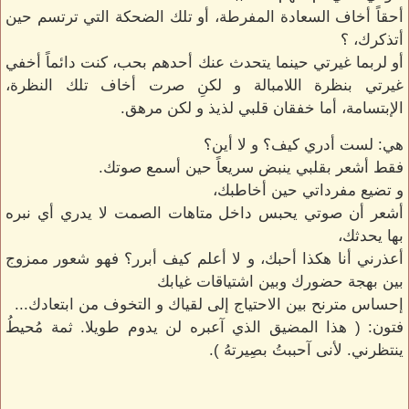
أحقاً أخاف السعادة المفرطة، أو تلك الضحكة التي ترتسم حين
أتذكرك، ؟
أو لربما غيرتي حينما يتحدث عنك أحدهم بحب، كنت دائماً أخفي
غيرتي بنظرة اللامبالة و لكنِ صرت أخاف تلك النظرة،
الإبتسامة، أما خفقان قلبي لذيذ و لكن مرهق.
هي: لست أدري كيف؟ و لا أين؟
فقط أشعر بقلبي ينبض سريعاً حين أسمع صوتك.
و تضيع مفرداتي حين أخاطبك،
أشعر أن صوتي يحبس داخل متاهات الصمت لا يدري أي نبره
بها يحدثك،
أعذرني أنا هكذا أحبك، و لا أعلم كيف أبرر؟ فهو شعور ممزوج
بين بهجة حضورك وبين اشتياقات غيابك
إحساس مترنح بين الاحتياج إلى لقياك و التخوف من ابتعادك...
فتون: ( هذا المضيق الذي آعبره لن يدوم طويلا. ثمة مُحيطُ
ينتظرني. لأنى آحببتُ بصِيرتهُ ).