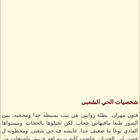
شخصيات الحي الشعبى
فتون مهران. بطلة روايتى هي بنت بسيطه جدا ومحجبه. بس
الصور طبعا مافيهاش حجاب. لكن تخيلوها بالحجاب. ومستواها
المادي نوعا ما ضعيف جدا. عايشه ف حي شعبى. ومخطوبه ل
حسن إبن الجيران. خلصت كلية تربيه لغه عربيه. واشتغلت من