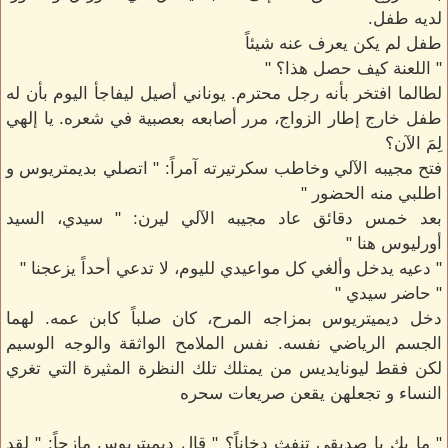
لديه طفل.
طفل لم يكن يعرف عنه شيئاً
" اللعنة كيف حصل هذا؟ "
لطالما افتخر بأنه رجل محترم. يوناني أصيل ليفاجأ اليوم بأن له
طفل خارج إطار الزواج، مرر أصابعه بعصبية في شعره. يا إلهي
لِمَ الآن؟
فتح مجيبه الآلي وخاطب سكرتيرته آمراً: " اتصلي بديمتريوس و
اطلبي منه الحضور "
بعد خمس دقائق عاد مجيبه الآلي ليرن: " سيدي، السيد
أورليوس هنا "
" دعيه يدخل وألغي كل مواعيدي لليوم، لا تدعي أحداً يزعجنا "
" حاضر سيدي "
دخل ديميتريوس بمزاجه المرح، كان صلباً كابن عمه. لهما
الجسم الرياضي نفسه. نفس الملامح الواثقة والوجه الوسيم
لكن فقط ليونايديس من يمتلك تلك النظرة المثيرة التي تغري
النساء و تجعلهن يقعن صريعات سحره
" ما بك يا صديقي تنفث دخاناً؟ " قال ديميتريوس مازحاً: " لقد