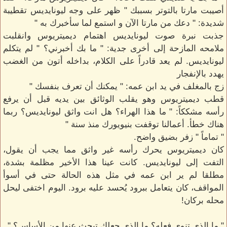
أصيبت مارتا بالتوتر بسببك " ظهر على وجه ليونايديس تقطيبة
شديدة: " دعك من مارتا الآن و استمع لما سأخبرك به "
جذبت نبرة صوت ليونايديس اهتمام ديميتريوس وانقلبت
ملامحه المازحة إلى أخرى جدية: " ما بك أخبرني؟ " لم يتكلم
ليونايديس. لم يعد قادراً على الكلام، بداخله أتون من الغضب
يهدد بالإنفجار
زج بالمغلف في يد ابن عمه: " يمكنك أن تعرف بنفسك "
قطب ديميتريوس وهو يقلب الوثائق بين يديه قبل أن يرفع
رأسه مشككاً: " ما هذا الهراء؟ هل انت واثق ليونايديس؟ ربما
هناك خطأ. أعمالنا توقفت بنيويورك منذ سنة "
" تماماً " زفر بضيق واضح.
كان ديميتريوس يحرك رأسه غير واثق مما يجب أن يقول،
التفت إلى ليونايديس. كانت عينا هذا الأخير مظلمة بشدة،
مطلقا لم ير ابن عمه في مثل هذه الحالة حتى في أسوأ
المواقف، كان يتعامل ببرود يُحسد عليه برود. اليوم اختفى ليحل
محله بركان!
" ما الذي تنوي فعله؟ ما الذي جعلك تبحث عنها من الأساس؟ "