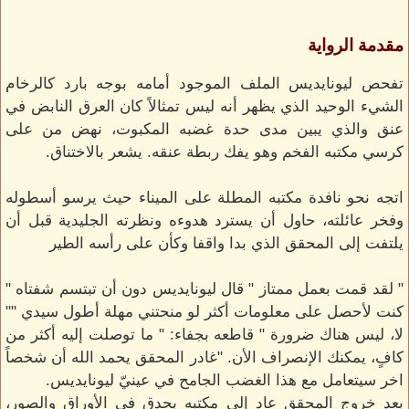
مقدمة الرواية
تفحص ليونايديس الملف الموجود أمامه بوجه بارد كالرخام
الشيء الوحيد الذي يظهر أنه ليس تمثالاً كان العرق النابض في
عنق والذي يبين مدى حدة غضبه المكبوت، نهض من على
كرسي مكتبه الفخم وهو يفك ربطة عنقه. يشعر بالاختناق.
اتجه نحو نافدة مكتبه المطلة على الميناء حيث يرسو أسطوله
وفخر عائلته، حاول أن يسترد هدوءه ونظرته الجليدية قبل أن
يلتفت إلى المحقق الذي بدا واقفا وكأن على رأسه الطير
" لقد قمت بعمل ممتاز " قال ليونايديس دون أن تبتسم شفتاه "
كنت لأحصل على معلومات أكثر لو منحتني مهلة أطول سيدي ""
لا، ليس هناك ضرورة " قاطعه بجفاء: " ما توصلت إليه أكثر من
كافٍ، يمكنك الإنصراف الأن. "غادر المحقق يحمد الله أن شخصاً
اخر سيتعامل مع هذا الغضب الجامح في عينيّ ليونايديس.
بعد خروج المحقق عاد إلى مكتبه يحدق في الأوراق والصور،