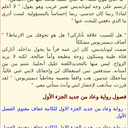
ارتسم على وجه ليونايديس تعبير غريب وهو يقول: " لا أعلم
لماذا! ربما كان حدسي، ربما إحساساً بالمسؤولية. لست أدري
ما الذي دفعني للبحث عنها "
" هل للسبب علاقة بأناركي؟ هل هو تخوفك من الارتباط؟ "
أضاف ديميتريوس مشككاً
صمت ليونايديس، كان ابن عمه قرأ ما يجول بداخله. أناركي
فتاة طيبة وستكون زوجة مطيعة وأماً صالحة. لكنه لا يريد
الزواج. ليس منها بالتحديداللعنة عليكِ أنجلينا. شتم من بين
أسنانه. ستدفعين ثمن استغفالك لي وإخفائك لابني عني غالياً،
سأجعلك تندمين. هب واقفاً بعصبية مخاطباً ديميتريوس: " لقد
قررت، سأذهب لإحضار ابني وأنتَ ستأتي معي. "
فصول رواية وعاد من جديد الجزء الأول
-
رواية وعاد من جديد الجزء الاول للكاتبة عفاف مغنوي الفصل
الأول
-
رواية وعاد من جديد الجزء الاول للكاتبة عفاف مغنوي الفصل