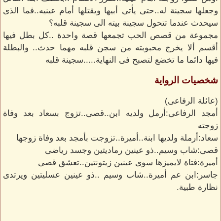
وجعلها سجينة له..حتى يأتى أبيها ويقتلها أمام عينيه..فما الذى
سيحدث عندما تتحول سجينة بيته الى سجينة قلبه؟
مجموعة من قصص الحب تجمعها قصة واحدة ..كل بطل فيها
أقسم ألا يخرج محبوبته من سجن قلبه مهما حدث.. والبطلة
فيها دائما ما تخضع لتصبح فى النهاية.....سجينة قلبه
شخصيات الرواية
(عائلة الرفاعى)
أمجد الرفاعى:أرمل ولديه ابن..قصى..تزوج بسعاد بعد وفاة
زوجته
سعاد:أرملة ولديها ابنة..أميرة..تزوجت بأمجد بعد وفاة زوجها
قصى:شاب وسيم..ذو عينين رماديتين وجسد رياضى
أميرة:فتاة لايميزها سوى عينين زيتونتين..تعشق قصى
جاسر:ابن عم أميرة..شاب وسيم ..ذو عينين عسليتين ويرتدى
نظارة طبية.