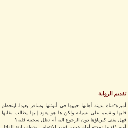
تقديم الرواية
أميرة*فتاة بدينة أهانها حبيبها فى أنوثتها وسافر بعيدا..ليتحطم
قلبها وتقسم على نسيانه ولكن ها هو يعود إليها يطالب بقلبها
فهل يقف كبرياؤها دون الرجوع اليه أم تظل سجينة قلبه؟
آوس*قتلوا زوجته أمام عينيه..فقرر الانتقام ..بخطف ابنة القاتل