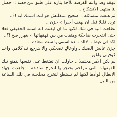
قهقه وقد واتته الفرصة للأخذ بثأره على طبق من فضة :- حصل
لنا منتهى الانشكاح ..
ثم هتفت متسائلة :- صحيح ..مقلتش هو انت اسمك ايه !؟..
تردد قليلا قبل ان يهتف أخيرا :- حزن ..
تطلعت اليه في شك لكنها ما ان ايقنت انه اسمه الحقيقي فعلا
حتى انفجرت ضاحكة وهتفت من بين قهقهاتها :- بتهزر صح !؟..
اكد في غيظ :- لاااه .. ده اسمي يا ست سعادة ..
حِزن عايش الضنك ..واوعاكِ تضحكي والا هرچع ف كلامي واخد
كوفيتي واغور..
لم يكن الامر محتملا .. حاولت ان تضغط على نفسها لتمنع تلك
القهقهات التي تتزاحم بحنجرتها لتخرج صادحة .. جاهدت جهاد
الابطال لوأدها لكنها لم تستطع لتخرج مجلجلة في تلك الساعة
من الليل ..