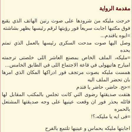
مقدمة الرواية
خرجت مليكه من شرودها على صوت رنين الهاتف الذي يقبع
فوق مكتبها اجابت سريعاً فور رؤيتها لرقم رئيسها يظهر بشاشته
=ايوه يافندم...
وصل اليها صوت مدحت السكرى رئيسها بالعمل الذي تمتم
بحده
=مليكه، الملف الخاص بمصنع العاشر اللى خلصتى ترجمته
امبارح هاتيهولى في قاعة الاجتماع اللى في الطابق الخامس...
همست مليكه بصوت مرتجف فور ادراكها المكان الذي امرها
بان تحضر الملف اليه
=حح. حاضر، حاضر يا فندم
هتفت صديقتها رضوى التي كانت تجلس بالمكتب المقابل لها
قائله بحذر فور ان وقعت عينيها على وجه صديقتها المشتعل
بالحمره
=فى ايه يا مليكه،؟!
اجابتها مليكه بحماس و عينيها تلتمع بالفرح