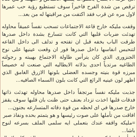
ترقص من شدة الفرح فاخيراً سوف تستطيع رؤية حب عمرها
لاول مره عن قرب فقد اكتفت من مراقبتها له من بعد...
وقفت مليكه خارج قاعة الاجتماعات تسحب نفساً عميقاً محاوله
تهدئت ضربات قلبها التي كانت تتسارع بشدة داخل صدرها
طرقت الباب بخفه قبل ان تفتحه و تدلف الى داخل القاعه
لتنحبس انفاسها داخل صدرها فور ان وقعت عينيها على نوح
الجنزورى الذي كان يترأس طاولة الاجتماع بهيبته و رجولته
الطاغيه مرتدياً احدى بذلاته الايطاليه التي صنعت له خصيصاً
مبرزه قوة بنيته وجسده العضلى بلونها الازرق الغامق الذي
اظهر لون عينيه الرائع التي كانت بلون االسماء الصافيه...
جذبت مليكه نفساً مرتجفاً داخل صدرها محاوله تهدئت ذاتها
فدقات قلبها اخذت تزداد بعنف حتى ظنت بان قلبها سوف يقفز
خارج صدرها في اى لحظه من قوة دقاته المتسارعه بجنون...
افاقت من تأملها على صوت رئيسها و هو يتمتم بحده ونفاذ صبر
=مليكه واقفه عندك بتعملى ايه سلمى الملف بسرعه لنوح
باشا...