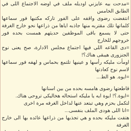
=مدحت بيه عايزني اوديله ملف في اوضه الاجتماع اللى في
الطابق الخامس
انتفضت رضوى واقفه على الفور تاركه مكتبها فور سماعها
كلماتها تلك مقتربه منها جاذبه اياها من ذراعها نحو خارج الغرفة
حتى لا يسمع باقى الموظفين حديثهم همست بحده فور
خروجهم للخارج
=دى القاعه اللى فيها اجتماع مجلس الادارة، صح يعنى نوح
الجنزورى هيبقى هناك؟!
اومأت مليكه رأسها و عينيها تلتمع بحماس و لهفه فور سماعها
لاسم نوح كعادتها
=ايوه. هو الط...
قاطعتها رضوى هامسه بحده من بين اسنانها
=ايوة.؟! ايوة ايه يا مليكه استحاله هخاليكى تروحى هناك.
لتكمل بحزم وهي تبتعد عنها لداخل الغرفه مرة اخرى
=انا اللى هودى الملف بنفسى...
هتفت مليكه بحده و هي تجذبها من ذراعها عائده بها الى خارج
الغرفة