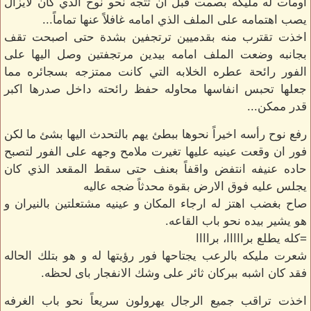
اومأت له مليكه بصمت قبل ان تتجه نحو نوح الذي كان لايزال
يصب اهتمامه على الملف الذي امامه غافلاً عنها تماماً...
اخذت تقترب منه بقدميين ترتجفين بشدة حتى اصبحت تقف
بجانبه وضعت الملف امامه بيدين مرتجفتين وصل اليها على
الفور رائحة عطره الخلابه التي كانت ممتزجه بسجائره مما
جعلها تحبس انفاسها محاوله حفظ رائحته داخل صدرها اكبر
قدر ممكن...
رفع نوح رأسه اخيراً نحوها ببطئ يهم بالتحدث اليها بشئ ما لكن
فور ان وقعت عينيه عليها تغيرت ملامح وجهه على الفور لتصبح
حاده عنيفه انتفض واقفاً بعنف حتى سقط المقعد الذي كان
يجلس عليه فوق الارض بقوة محدثاً ضجه عاليه
صاح بغضب اهتز له ارجاء المكان و عينيه مشتعلتين بالنيران و
هو يشير بيده نحو باب القاعه.
=كله يطلع برااااا، براااا
شعرت مليكه بالرعب يجتاحها فور رؤيتها له و هو بتلك الحاله
فقد كان اشبه ببركان ثائر على وشك الانفجار باى لحظه.
اخذت تراقب جميع الرجال يهرولون سريعاً نحو باب الغرفه