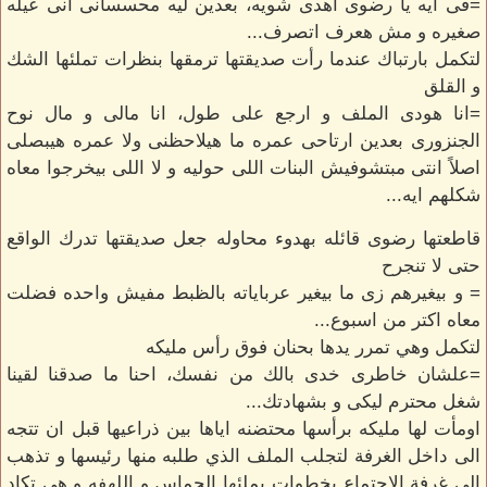
=فى ايه يا رضوى اهدى شويه، بعدين ليه محسسانى انى عيله
صغيره و مش هعرف اتصرف...
لتكمل بارتباك عندما رأت صديقتها ترمقها بنظرات تملئها الشك
و القلق
=انا هودى الملف و ارجع على طول، انا مالى و مال نوح
الجنزورى بعدين ارتاحى عمره ما هيلاحظنى ولا عمره هيبصلى
اصلاً انتى مبتشوفيش البنات اللى حوليه و لا اللى بيخرجوا معاه
شكلهم ايه...
قاطعتها رضوى قائله بهدوء محاوله جعل صديقتها تدرك الواقع
حتى لا تنجرح
= و بيغيرهم زى ما بيغير عرباياته بالظبط مفيش واحده فضلت
معاه اكتر من اسبوع...
لتكمل وهي تمرر يدها بحنان فوق رأس مليكه
=علشان خاطرى خدى بالك من نفسك، احنا ما صدقنا لقينا
شغل محترم ليكى و بشهادتك...
اومأت لها مليكه برأسها محتضنه اياها بين ذراعيها قبل ان تتجه
الى داخل الغرفة لتجلب الملف الذي طلبه منها رئيسها و تذهب
الى غرفة الاجتماع بخطوات يملئها الحماس و اللهفه و هي تكاد