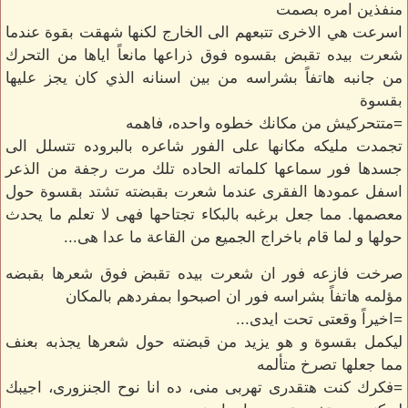
منفذين امره بصمت
اسرعت هي الاخرى تتبعهم الى الخارج لكنها شهقت بقوة عندما
شعرت بيده تقبض بقسوه فوق ذراعها مانعاً اياها من التحرك
من جانبه هاتفاً بشراسه من بين اسنانه الذي كان يجز عليها
بقسوة
=متتحركيش من مكانك خطوه واحده، فاهمه
تجمدت مليكه مكانها على الفور شاعره بالبروده تتسلل الى
جسدها فور سماعها كلماته الحاده تلك مرت رجفة من الذعر
اسفل عمودها الفقرى عندما شعرت بقبضته تشتد بقسوة حول
معصمها. مما جعل برغبه بالبكاء تجتاحها فهى لا تعلم ما يحدث
حولها و لما قام باخراج الجميع من القاعة ما عدا هى...
صرخت فازعه فور ان شعرت بيده تقبض فوق شعرها بقبضه
مؤلمه هاتفاً بشراسه فور ان اصبحوا بمفردهم بالمكان
=اخيراً وقعتى تحت ايدى...
ليكمل بقسوة و هو يزيد من قبضته حول شعرها يجذبه بعنف
مما جعلها تصرخ متألمه
=فكرك كنت هتقدرى تهربى منى، ده انا نوح الجنزورى، اجيبك