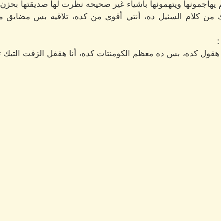
م يهاجمونها ويتهمونها بأشياء غير صحيحه نظرت لها صديقتها بحزن 
ن كلام السئيل ده، أنتي أقوى من كده، تلاقيه بس مضايق م
 هقول كده، بس ده معظم الكومنتات كده، أنا هقفل الزفت التيك 