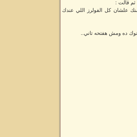
ثم قالت :
نك علشان كل الفولرز اللي عندك
توك ده ومش هفتحه تاني..