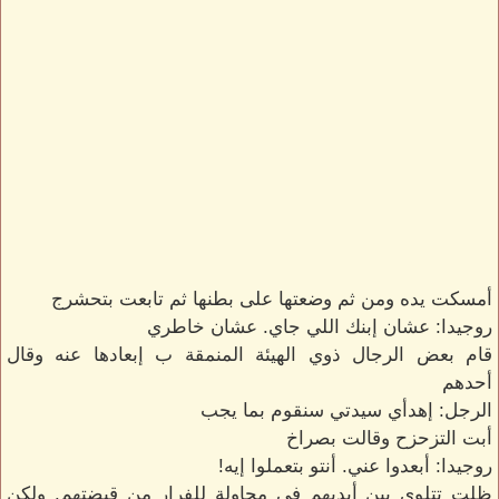
أمسكت يده ومن ثم وضعتها على بطنها ثم تابعت بتحشرج
روجيدا: عشان إبنك اللي جاي. عشان خاطري
قام بعض الرجال ذوي الهيئة المنمقة ب إبعادها عنه وقال
أحدهم
الرجل: إهدأي سيدتي سنقوم بما يجب
أبت التزحزح وقالت بصراخ
روجيدا: أبعدوا عني. أنتو بتعملوا إيه!
ظلت تتلوى بين أيديهم في محاولة للفرار من قبضتهم. ولكن