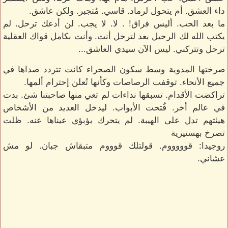
داء العشق. أم يتحول لرماد. قاسي. مُتجبر. ولكن عاشق.
ما بعد الحب. أليس فراق! . لا. لا يجب. لن أدعك ترحل. لم
يكتب الله لك الرحيل بعد لترحل أنت. وأنت بكامل قواك العقلية
ترحل وتتركني. ليس الآن سيدي العاشق...
صرختها المدوية وسط سكون الصحراء كانت تتردد صداها في
جميع الأنحاء. توقفت الرصاصات وكأنها تُعلن إحترام ألمها.
تراكضت الأقدام. تسبقها نداءات لم تعي منها صاحبتنا شئ. بدت
في عالم أخر. فُتحت الأبواب. ليدخل العديد من الأشخاص
هيئتهم تدل على الهيبة. لم يتحرك بؤبؤي عيناها عنه. ظلت
تصرخ بهستيرية
روجيدا: قوووووم. قولتلك قوووم متبقاش جبان. لو مش
عشاني.