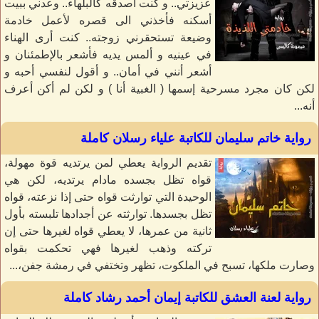
عزيزتي.. و كنت أصدقه كالبلهاء.. وعدني ببيت
أسكنه فأخذني الى قصره لأعمل خادمة
وضيعة تستحقرني زوجته.. كنت أرى الهناء
في عينيه و ألمس يديه فأشعر بالإطمئنان و
أشعر أنني في أمان.. و أقول لنفسي أحبه و
لكن كان مجرد مسرحية إسمها ( الغبية أنا ) و لكن لم أكن أعرف
أنه...
رواية خاتم سليمان للكاتبة علياء رسلان كاملة
تقديم الرواية يعطي لمن يرتديه قوة مهولة،
قواه تظل بجسده مادام يرتديه، لكن هي
الوحيدة التي توارثت قواه حتى إذا نزعته، قواه
تظل بجسدها. توارثته عن أجدادها تلبسته بأول
ثانية من عمرها، لا يعطي قواه لغيرها حتى إن
تركته وذهب لغيرها فهي تحكمت بقواه
وصارت ملكها، تسبح في الملكوت، تظهر وتختفي في رمشة جفن،...
رواية لعنة العشق للكاتبة إيمان أحمد رشاد كاملة