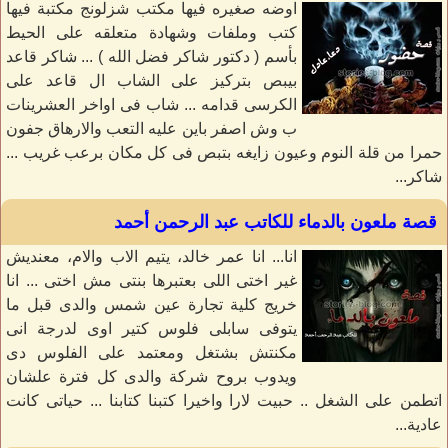
اوضه صغيره فيها مكتب شزلونج مكتبة فيها
كتب وملفات وشهادة متعلقه على الحيط
بأسم ( دكتور شاكر فضل الله ) ... شاكر قاعد
بيبص بتركيز على الشاب ال قاعد على
الكرسى قدامه ... شاب فى اواخر العشرينات
ب وش اصفر باين عليه التعب والارهاق جفون
حمرا من قلة النوم وعيون زايغه بتبص فى كل مكان برعب غريب ...
شاكر...
قصة ملعون بالدماء للكاتب عبد الرحمن أحمد
انا... انا عمر خالد، يتيم الاب والام، معنديش
غير اختى اللى بعتبرها بنتى مش اختى ... انا
خريج كلية تجارة عين شمس والدى قبل ما
يتوفى سابلى فلوس كتير اوى لدرجة انى
مكنتش بشتغل ومعتمد على الفلوس دى
ويدوب بروح شركة والدى كل فترة علشان
اتطمن على الشغل .. حبيت لارا واخيرا كتبنا كتابنا ... حياتى كانت
عادية...