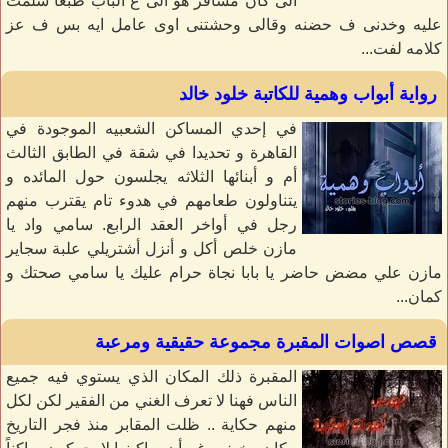
الى كان مسافر هو الى ع الباب طبعا سلمت
عليه وخدنى ف حضنه وقالى وحشتنى اوى عامل ايه بس ف عز
كلامه لفت...
رواية أبواب وهمية للكاتبة خلود خالد
في إحدي المساكن الشعبيه الموجودة في
القاهرة و تحديدا في شقة في الطابق الثالث
أم و أبنائها الثلاثه يجلسون حول المائده و
يتناولون طعامهم في هدوء تام يقترب منهم
رجل في أواخر العقد الرابع. سامي واد يا
مازن خلص أكل و أنزل أشتريلي علبة سجاير
مازن علي مضض حاضر يا بابا نجاة حرام عليك يا سامي صحتك و
كمان...
قصص اصوات المقبرة مجموعة حقيقية ومرعبة
المقبرة ذلك المكان الذي يستوي فيه جميع
الناس فهنا لا تعرف الغني من الفقير لكن لكل
منهم حكاية .. ظلت المقابر منذ فجر التاريخ