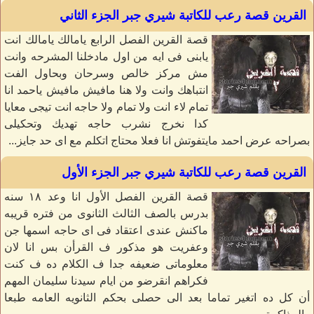
القرين قصة رعب للكاتبة شيري جبر الجزء الثاني
قصة القرين الفصل الرابع يامالك يامالك انت
يابنى فى ايه من اول مادخلنا المشرحه وانت
مش مركز خالص وسرحان وبحاول الفت
انتباهك وانت ولا هنا مافيش مافيش ياحمد انا
تمام لاء انت ولا تمام ولا حاجه انت تيجى معايا
كدا نخرج نشرب حاجه تهديك وتحكيلى
بصراحه عرض احمد مايتفوتش انا فعلا محتاج اتكلم مع اى حد جايز...
القرين قصة رعب للكاتبة شيري جبر الجزء الأول
قصة القرين الفصل الأول انا وعد ١٨ سنه
بدرس بالصف الثالث الثانوى من فتره قريبه
ماكنش عندى اعتقاد فى اى حاجه اسمها جن
وعفريت هو مذكور ف القرأن بس انا لان
معلوماتى ضعيفه جدا ف الكلام ده ف كنت
فكراهم انقرضو من ايام سيدنا سليمان المهم
أن كل ده اتغير تماما بعد الى حصلى بحكم الثانويه العامه طبعا