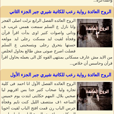
والمذاكرة...
الروح العائدة رواية رعب للكاتبة شيري جبر الجزء الثاني
الروح العائده الفصل الرابع نزلت اصلى الفجر
وانا نازل ع السلم سمعت همس غريب ف
ودانى واصوات كتير اوى بدأت اقرأ قرآن
وفجأة لقيت ايد مسكت رجلى ايد مولعه
حستها بتحرق رجلى وبتسحبنى ع السلم
فضلت اصرخ صوتى مش طالع بحاول اتخلص
من الايد مش عارف مسكانى بمنتهى القوه كل الى بعمله بحاول اقرأ
قرآن وحاسس أن خلاص...
الروح العائدة رواية رعب للكاتبة شيري جبر الجزء الأول
الروح العائده الفصل الأول انا احمد فى كلية
تجاره وليا صحاب كتير جدا بس اقربهم ليا
صحبي بلال. المهم حكايتى ابتدت يوم خميس
الساعه ١ف منتصف الليل كنت نايم وفجأة
جرس الباب رن قمت افتح الباب لقيت اخويا