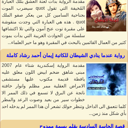
مقدمة الرواية بدأت لعنة العشق بتلك العبارة
المُخيفة التي تقول quot سيضرب الموت
بجناحية السامين كل من يعكر صفو الملك
quot . هذه هي العبارة التي وجدت منقوشة
على مقبرة توت عنخ آمون والتي تلا اكتشافها
سلسلة من الحوادث الغريبة التي بدأت بموت
كثير من العمال القائمين بالبحث في المقبرة وهو ما حير العلماء...
رواية عندما ينادي الشيطان للكاتبة إيمان أحمد رشاد كاملة
مقدمة الرواية إسكندرية شتاء عام 2007
مبنى شاهق ضخم ابيض اللون معلق عليه
يافطة قديمة مكتوب عليها مستشفى
الامراض العقلية ممر مظلم وانوار خافتة
ناتجة عن البرق لا تسمع في ذلك الممر الا
خطوات سير من بعيد وصوت الرعد والمطر
كلما تتعمق الى الداخل وتنظر حولك تشعر أن هذا الممر لم يدخله احد
بأي شكل منذ زمن...
قصة الحاسة السادسة بقلم بسمة ممدوح