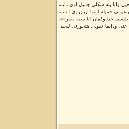
 اكون زى يحيى وانا بئه شكلى جميل اوى دايما
 عيونى جميله لونها ازرق زى السما
لبسى جدا وكمان انا بيضه بصراحه
 عنى ودايما تقولى هتجوزنى ليحيى