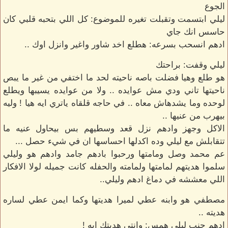
الجوع
ليلي ابتسمت وتقبلت تغيره للموضوع: كل اللي بتحبه قلبي كان
حاسس انك جاي
ادهم انسحب بسرعه: هطلع اخد شاور واغير وانزل اوك ..
ليلي وقفت: براحتك
هو طلع وهيا فضلت باصه ناحيته لحد ما اختفي من غير ما يبص
ناحيتها تاني ودي مش عوايده .. ولا من عوايده يسيبها ويطلع
لوحده وما يشدهاش معاه .. في حاجه قلقاه ياتري ايه هيا ! وليه
بيهرب من عنيها ..
الاكل وجهز وادهم نزل قعد وسطيهم بس بيحاول عنيه ما
تتقابلش مع ليلي وده اكدلها احساسها ان في شيء حصل ...
عم محمد وصل ومامتها ورحبوا بادهم جامد وادهم هو وليلي
سلموا هديتهم لمامتها ولمامته والحفله كانت جميله لولا الافكار
اللي معششه في دماغ ادهم وليلي..
مصطفي هو وابنه عطي لميرا هديتها وكما ايمن عطي لساره
هديته ..
ادهم جنب ليلي همس: وانتي هديتك ايه !