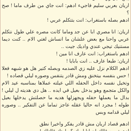
اريان بعربي سليم فاجيء ادهم: انت جاي من طرف ماما ! صح
؟
ادهم بصله باستغراب: انت بتتكلم عربي !
اريان: انا مصري ابا عن جد وماما كانت مصره علي طول نتكلم
عربي واحنا مع بعض علشان ما انساش لغتي الام .. كنت ديما
مستنيك تيجي عندي واديك جيت ..
ادهم باستغراب: انت عارف انا مين !
اريان: طبعا عارف .. انت بابايا !
ادهم الكلام نزل عليه زي الصدمه وبصله كتير هل هو شبهه فعلا
! حس بنفسه بيتخنق ومش قادر يتنفس وصوره ليلي قصاده !
وتخيل نفسه داخل الحفله اللي عيلته عملاها بمناسبه عيد الام
والكل متجمع وهو يدخل بعيل في ايده .. هل دي هديته ل ليلي !
بدال ما يعملها حفله ويجهزلها هديه ما حصلتش يدخلها بعيل
طوله ! مجرد انه حاليا عقله عاجز تماما عن التفكير .. وصوره
ليلي قدامه وبس
ادهم قصاد اريان مش قادر يفكر واخيرا نطق