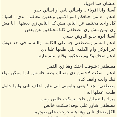
علشان هما اقوياء
آسيا: وانا اقوياء .. واسألي بابي او اسألي جدو
ادهم: اه من خناقكم انتو الاتنين وبعدين معاكم ! ندي - آسيا !
كل واحد مختلف عن التاني مش كل الناس زي بعضها . انا مش
زي ايمن مش زي مصطفي كلنا مختلفين عن بعض
آسيا: ايوه خالو الدوش حبيبي
ادهم ابتسم ومصطفي جه علي الكلمه: والله ما في حد دوش
غير ابوكي وام الكلمه اللي طلعها عليا دي
ادهم ضحك وكلهم ضحكووا وقام سلم عليه.
مصطفي: شوفت اختك وهيا زي القمر
ادهم: اسكت لاحسن دي بصتلك بصه حاسس انها ممكن تولع
فيك وانت واقف كده
مصطفي: بجد ! يعني بتلومني اني عايز اخلف تاني وانها حامل
طيب اعملها ايه !
ميرا: ما تعملش حاجه تسكت خالص وبس
مصطفي شاور علي بوقه: سكتت خالص
الكل ضحك تاني وهنا هبه خرجت علي صوتهم