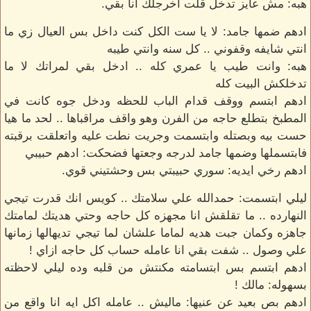
هبه: مش عايز تدخل قلت اخرجلك انا بقي.
ادهم ضمها جامد: لا يا ست الكل كنت داخل بس العيال زي ما
انتي شايفه وقفوني .. كل سنه وانتي طيبه
هبه: وانت طيب يا عمري كله .. ادخل بقي لمراتك لا ما
تدخلكش البيت كله
ادهم ابتسم ووقف قدام الباب للحظه ودخل جوه كانت في
المطبخ بتطلع حاجه من الفرن وهو واقف مراقباها .. لحد ما هيا
حست بيه وبصتله وابتسمت وجريت نطت عليه واتعلقت برقبته
فابتسملها وضمها جامد لدرجه وجعتها فضحكت: ادهم حبيبي
ادهم رخي ايديه: سوري حبيبتي بس وحشتيني قوي.
ليلي ابتسمت: حمدالله علي سلامتك .. كويس انك قدرت تيجي
النهارده .. ما تقلقش انا مجهزه كل حاجه وحتي هديتك لمامتك
جاهزه وكمان جبت هديه لماما علشان لما تيجي تديهالها زمانها
علي وصول .. شفت بقي انا عامله حساب كل حاجه ازاي !
ادهم ابتسم بس ابتسامته مكنتش من قلبه وده ليلي لاحظته
بسهوله: مالك !
ادهم بص بعيد عن عنيها: ماليش .. عامله اكل ايه انا واقع من