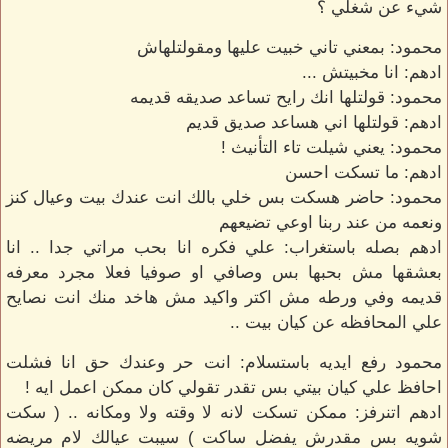
شيء عن شغلي ؟
محمود: بمعني تاني خبيت عليها ومقولتلهاش
ادهم: انا مخبيتش ...
محمود: قولتلها انك رايح تساعد صديقه قديمه
ادهم: قولتلها اني هساعد صديق قديم
محمود: يعني شيلت تاء التأنيث !
ادهم: ما تسكت احسن
محمود: حاضر هسكت بس خلي بالك انت عندك بيت وعيال كنز
ونعمه من عند ربنا اوعي تضيعهم
ادهم بصله باستغراب: علي فكره انا بحب مراتي جدا .. انا
بعشقها مش بحبها بس وصافي او صوفيا فعلا مجرد معرفه
قديمه وفي ورطه مش اكتر واكيد مش هاخد منك انت نصايح
علي المحافظه عن كيان بيت ..
محمود رفع ايديه باستسلام: انت حر وعندك حق انا فشلت
احافظ علي كيان بيتي بس تقدر تقولي كان ممكن اعمل ايه !
ادهم اتنرفز: ممكن تسكت لانه لا وقته ولا ومكانه .. ( سكت
شويه بس مقدرش يفضل ساكت ) سيبت عيالك لام مريضه