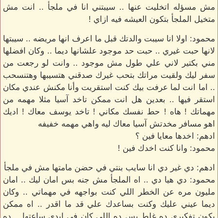
مش مسؤله اتخليت عنها .. سيبتني انا في ملجأ .. انت مش
متخيل الملجأ بتكون العيشه فيه ازاي !
محمود: اولا انا سيبت والدتك قبل ما اعرف انها مريضه .. سيبتها
لانها حبت غيري .. حبت حد موجود علشانها ديما .. وكان افضلها
مني بكتير لاني علي طول مش موجود .. وانت لو رجعت من
سفر ليك ولقيت مراتك بتحب غيرك صدقني هتسيبها وهتنسحب
.. اما انت لما عرفت بيك كنت استقريت وأنا مكنش عندي مكان
استقر فيها .. بعدين هل انت ممكن تاخد آسيا مثلا مهمه من
مهماتك ! هاه ! حط نفسك مكاني ! تاخد يوسف معاك ! اديك
اهو مسافر مخدتش آسيا معاك ليه واهي مهمه خفيفه
ادهم: اخدها معايا فين ؟
محمود: وانا كنت اخدك فين !
ادهم: دي غير دي انا سايب بنتي في حضن مامتها مش في ملجأ
محمود: دي هيا دي .. اه الملجأ مش جنه بس امان ليك .. امان
مليون مره عن الخطر اللي كنت بواجهه في مهماتي .. وكان
ديما عيني عليك وكنت بساعدك علي قد ما اقدر .. اه ممكن
يكون تفكيري ده غلط بس ده اللي كان في ايدي ساعتها .. ده