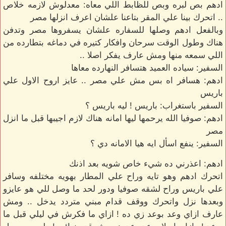
ادهم بص لبره وبص للظابط اللي معاه: معدلوش لازمه خلاص
.. اتحرك بينا علي المقر بتاعنا علشان اعرف انزلها مصر
وبالفعل ادهم وصلها للسفاره علشان يسفروها مصر وتدفن
هناك وطول الوقت سرحان وافكار كتيره في دماغه بتطارده من
اللي سمعه منها ومش عارف يفكر اصلا ..
السفير: سياده العميد هتسافر النهارده معاها
ادهم: هسافر اه بس مش علي مصر .. عايز اروح الاول علي
باريس
السفير باستغراب: باريس ! ليه باريس ؟
ادهم: صوفيا الله يرحمها ليها امانه هناك لازم اجيبها قبل ما انزل
مصر
السفير: ينفع اسأل ايه هيا الامانه دي ؟
ادهم: اعذرني ده شيء خاص شويه بعد اذنك
اتحرك ادهم وهو تايه وراح علي المطار بهويه مختلفه وسافر
علي باريس وراح لشقه صوفيا ودور لحد ما وصل للي هو عايزو
وبعدها نزل واتحرك ووقف قدام مبني متردد يدخل .. ومش
عارف ازاي وعد بوعد زي ده ! ازاي ما فكرش في ليلي قبل ما