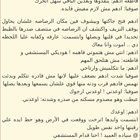
قاطعه ادهم: ينقذوها وبعدين الباقي سهل اتحرك
صوفيا: ادهم مش لازم مفيش فايده.
ادهم فتح جاكتها وبيشوف فين مكان الرصاصه علشان يحاول
يوقف النزيف واكتشف ان الرصاصه في منتصف صدرها بالظبط
تحديدا في قلبها وبصلها وابتسمت: عارفه وكفايه عليا اللحظه
دي .. اموت وانا معاك
ادهم: انتي مش هتموتي فاهمه ! هوديكي المستشفي و
قاطعته: مش هتلحق المهم
ادهم: ما تتكلميش وارتاحي
صوفيا شدت ادهم بضعف عليها لانها مش قادره تتكلم وبدئت
تهمس فادهم قرب ودنه منها قوي علشان يسمعها وبعدها بصلها
صوفيا: اوعدني ! اوعدني ارجوك
عيطت وهو مصدوم مسكته من صدره وشدته: اوعدني.
ادهم: اوعدك
ابتسمت وايدها اترخت ووقعت في الأرض وهو حط ايده علي
رقبتها واخد نفس طويل
@ سياده العميد ! احنا قدام المستشفي