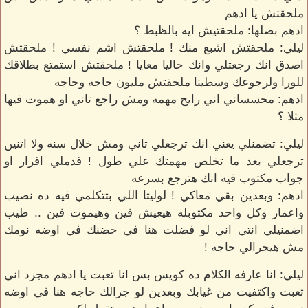
ملحقتش يا ادهم
ادهم بصلها: ملحقتيش ايه بالظبط ؟
ليلي: ملحقتش اشبع منك ! ملحقتش اشم نفسي ! ملحقتش
اصدق انك رجعتلي وانك حاليا معايا ! ملحقتش استمتع بطلاقك
للورا ولرجوعك وسطينا ملحقتش مليون حاجه وحاجه
ادهم: محسساني اني رايح مهمه ومش راجع تاني او هموت فيها
مثلا ؟
ليلي: تضمنلي يعني انك ترجعلي تاني ومش خلال سنه ولا اتنين
ترجعلي بعد ما تخلص مهمتك علي طول ! قدملي اقرار او
جواب مكتوب فيه انك هترجع بسرعه
ادهم: وبعدين بقي معاكي ! لوليتا اللي بتتكلمي فيه ده نصيب
واعمار وكل واحد مكتوبله هيعيش فين وهيموت فين .. طيب
اضمنيلي انتي اني لو فضلت هنا في حضنك في اوضه نومك
مش هيجرالي حاجه !
ليلي: انا عارفه الكلام ده كويس بس انا تعبت يا ادهم مجرد اني
تعبت واكتفيت من غيابك وبعدين لو جرالك حاجه هنا في اوضه