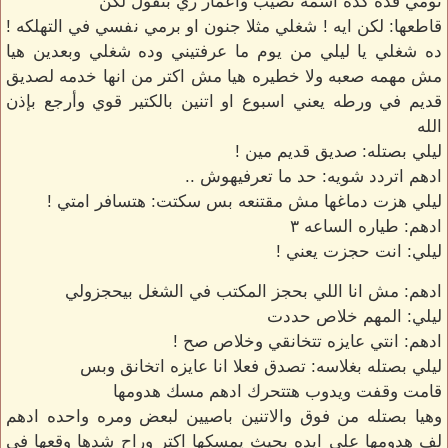
نومي فده كده اسمه نصيب واعمار زي بتقول لكن
قاطعها: لكن ايه ! شغلي مثلا جنون او برمي نفسي في التهلكه !
ده شغلي يا ليلي من يوم ما عرفتيني وده شغلي وبعدين هيا
مش مهمه صعبه ولا خطيره هيا مش اكتر من انها خدمه لصديق
قديم في ورطه يعني اسبوع او اتنين بالكتير قوي وأرجع بإذن
الله
ليلي بصتله: صديق قديم مين !
ادهم اتردد شويه: حد ما تعرفيهوش ..
ليلي هزت دماغها مش مقتنعه بس سكتت: هتسافر امتي !
ادهم: طياره الساعه ٣
ليلي: انت حجزت يعني !
ادهم: مش انا اللي بحجز المكتب في الشغل بيحجزولي
ليلي: المهم خلاص حددت
ادهم: انتي عايزه تتخانقي وخلاص صح !
ليلي بصتله بغلاسه: تصدق فعلا انا عايزه اتخانق وبس
قامت وقفت ويدوب هتتحرك ادهم مسك هدومها
وهيا بصتله من فوق والاتنين باصيين لبعض ومره واحده ادهم
لف هدومها علي ايده بحيث يمسكها اكتر وراح شدها وقعها في