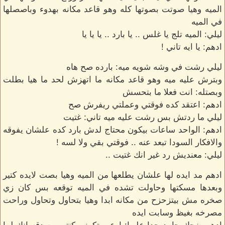
الميه وهيا صوتت بصوتها كله وهو قاعد مكانه بهدوء وباصصلها
في الميه
ليلي: الميه تلج يا غلس .. يا بارد .. يا يا يا
ادهم: يا ايه تاني !
ليلي رشت في وشه شويه ميه: بارده صح هاه
وبترش عليه ميه وهو قاعد مكانه ما اتهزش لحد ما هيا بطلت
وبصتله: انت فعلا ما بتحسش
ادهم: اعتقد كده فوقتي وعملتي ريفرش صح
ليلي ما ردتش بس رشت عليه ميه تاني: غتيت
ادهم: الواحد ساعات بيكون محتاج لدش بارد كده علشان يفوقه
والافكار السودا تبعد عنه .. فوقتي بقي ولا لسه !
ليلي: معنديش رد غير انك غتيت ..
ادهم مد ايده لها علشان يطلعها من الميه وهيا بصت لايده كتير
وبعدها مسكتها وحاولت تشده في الميه توقعه بس كان زي
صخره مش بيتزحزح من مكانه ابدا وهيا بتحاول وتحاول وراحت
مصرخه بغيظ وسابت ايده