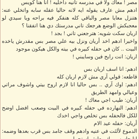
مصر ! معاك ولا في مدرسه تانيه داخليه ! انا هنا كويس
ادهم مش عارف يقوله ايه لانه حاليا عقله سابه واتخلي عنه:
هتنزل معايا مصر والباقي كله هنفكر فيه براحه ويا سيدي لو
معجبكش الوضع هرجعك تاني مدرستك دي هنا اتفقنا ؟
اريان سكت شويه: هترجعني تاني ! بجد !
واخيرا ادهم اخد أريان ونزل بيه علي مصر بس مقدرش ياخده
البيت .. كان في حفله كبيره في بيته والكل هيكون موجود
اريان: انت رايح فين وسايبني !
ادهم: انا اسف اريان بس
قاطعه: قولي آري مش لازم اريان كله
ادهم: اوك آري .. بس حاليا انا لازم اروح بيتي واشوف مراتي
وعيالي وامهد الطريق
أريان: طيب اجي معاك !
ادهم: النهارده في حفله كبيره في البيت وصعب افضل اوضح
للكل فالحفله بس تخلص واجي اخدك
أريان: حفله عيد الام
الدموع لألئت في عنيه وادهم وقف جامد بس قرب بعدها وضمه:
انا حاسس بيك معلش استحمل