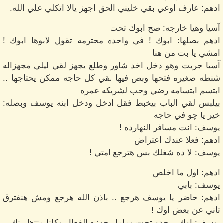
ادهم: عارف اوعي بقي خليني الحق اجهز يالا اتكلي علي الله.
آسيا وهيا خارجه: صح ابوك تحت
ادهم بصلها: ابوك ! في واحده محترمه تقول لابوها ابوك !
امشي يا بت من هنا
آسيا جريت وهو دخل اخد شاور وطلع يجهز لقي ليلي مجهزاله
شنطه صغيره فتحها وبص فيها لقي كل حاجه ممكن يحتاجها ..
ابتسم ابتسامه رضي وحب لشريكه عمره
بيلبس لقي الباب بيخبط فقل ادخل ودخل ابنه يوسف وبصله:
خير يا چو في حاجه
يوسف: انت مسافر النهارده !
ادهم: فعلا عندك اعتراض
يوسف: لا ده شغلك بس هترجع امتي !
ادهم: اول ما اخلص
يوسف: بابي
ادهم: حاضر يا يوسف هرجع .. باذن الله هرجع ومش هنفترق
تاني عن بعض اوك !
يوسف: اوك .. جدو تحت وماما مجهزه الفطار وكلنا منتظرينك