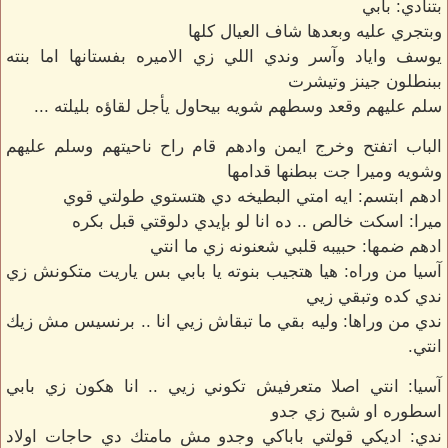
بتنادي: بابي
وبتجري عليه وبعدها شاف العيال كلها
يوسف واياد وآسر وندي اللي زي الاميره بفستانها اما بنته
ببنطلون جينز وتيشرت
سلم عليهم وقعد وسطهم شويه بيحاول يأجل لقاؤه بليلته ...
الباب اتفتح وخرج ايمن وادهم قام راح ناحيتهم وسلم عليهم
وشويه وميرا جت ببطنها قدامها
ادهم ابتسم: ايه امتي البطيخه دي هتستوي طولتي قوي
ميرا: اسكت خالص .. ده انا لو بإيدي دلوقتي قبل بكره
ادهم ضمها: حبيبه قلبي شعنونه زي ما انتي
آسيا من وراه: هيا هتجيب بنوته يا بابي بس ياريت متكونش زي
ندي كده وتبقي زيي
ندي من وراها: وليه بقي ما تبقاش زيي انا .. برنسيس مش زيك
انتي.
آسيا: انتي اصلا متعرفيش تكوني زيي .. انا هكون زي بابي
اسطوره او شبح زي جدو
ندي: اديكي قولتي باباكي وجدو مش مامتك دي حاجات اولاد