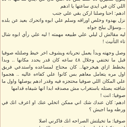
اللي كان في ايدي ساعتها يا ادهم
ادهم: احنا وصلنا اركن بقي علي جنب
نزل بهدوء وخلص اوراقه وسلم علي ابوه واتحرك بعيد عن بلده
...وسؤال بيلح جواه
ليه مقالش ل ليلي علي طبيعه مهمته ! ليه علي رأي ابوه شال
تاء التأنيث !
وصل وجهته وبدأ يعمل تحرياته ويشوف اخر خيط وصلتله صوفيا
قبل ما تختفي وخلال ٤٨ ساعه كان قدر يحدد مكانها .. وبدأ
يخطط ازاي هيخرجها.. كان محتاج لمساعده واستدعي فريق
اول مره يتعامل معاهم بس كانوا علي كفاءه عاليه .. هجموا
علي المكان اللي صوفيا محتجزه فيه وقدر ادهم يوصلها واول ما
شافته بصتله باستغراب مش مصدقه ابدا انها شيفاه قدامها
صوفيا: انت !
ادهم: كان عندك شك اني ممكن اتخلي عنك او اعرف انك في
ورطه وما اجيش ؟
صوفيا: ما تخيلتش الصراحه انك فاكرني اصلا