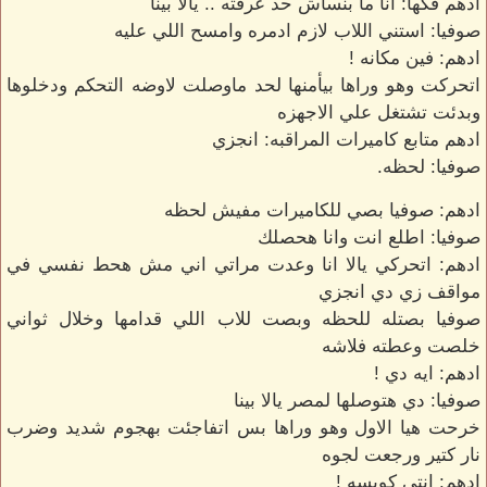
ادهم فكها: انا ما بنساش حد عرفته .. يالا بينا
صوفيا: استني اللاب لازم ادمره وامسح اللي عليه
ادهم: فين مكانه !
اتحركت وهو وراها بيأمنها لحد ماوصلت لاوضه التحكم ودخلوها
وبدئت تشتغل علي الاجهزه
ادهم متابع كاميرات المراقبه: انجزي
صوفيا: لحظه.
ادهم: صوفيا بصي للكاميرات مفيش لحظه
صوفيا: اطلع انت وانا هحصلك
ادهم: اتحركي يالا انا وعدت مراتي اني مش هحط نفسي في
مواقف زي دي انجزي
صوفيا بصتله للحظه وبصت للاب اللي قدامها وخلال ثواني
خلصت وعطته فلاشه
ادهم: ايه دي !
صوفيا: دي هتوصلها لمصر يالا بينا
خرحت هيا الاول وهو وراها بس اتفاجئت بهجوم شديد وضرب
نار كتير ورجعت لجوه
ادهم: انتي كويسه !