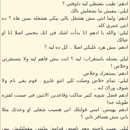
ادهم: طيب بتعيطي ليه دلوقتي ؟
ليلي: مفيش ما تشغلش بالك
ادهم: ولما انتي مش هشغل بالي بيكي هشغله بمين هاه ؟ ده
انتي عمري كله
ليلي: والله يا ادهم انا بدأت اشك في انك بتحبني اصلا انا او
عيالك
ادهم: مش هرد عليكي اصلا .. كل ده ليه ؟
ليلي بصتله باستغراب: ليه ؟ انت مش فاهم ليه ولا بتستفزني
وخلاص !
ادهم: بستفزك وخلاص
ليلي: تمام خلاص وصلت للي انتو عايزو . قوم بقي نام ولا
شوف وراك ايه ..
ادهم فضل شويه كتير ساكت وقاعدين الاتنين في صمت لفتره
طويله جدا
ادهم بهمس: امتي قولتلك اني هسيب شغلي او وعدتك مثلا
باني مش هسافر تاني ؟
ليلي بصت ناحيته وهو باصص قدامه: ماشي مقولتليش بس