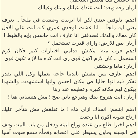
أريان زقه وبعد: انت عندك عيلتك وبيتك وعيالك.
ادهم: دلوقتي عندي لكن انا اتربيت وعيشت في ملجأ .. تعرف
يعني ايه ملجأ .. انا عشت لوحدي عمري كله انت علي الاقل
كان معاك والدتك فصدقني انا عارف انت حاسس بإيه بالظبط !
أريان بص للارض: وازاي قدرت تستحمل ؟
ادهم قرب منه: مكنش قدامي اختيارات كتير فكان لازم
استحمل .. كان لازم اكون قوي زي انت كده ما لازم تكون قوي
أريان: ماما وحشتني
ادهم: عارف بس مفيش بايدينا حاجه نعملها وكل اللي نقدر
نفكر فيه انها حاليا في مكان احسن وانها استشهدت والشهدا
بيكون لهم مكانه كبيره وعظيمه عند ربنا
أريان: انت هتروح بيتك وهترجع تاني صح ! مش هتنساني هنا !
ادهم ابتسم: انساك ازاي هاه ! ما تقلقش مش هتأخر عليك
ارتاح شويه اكون انا رجعت
ادهم اخيرا طلع من عنده وراح لبيته ودخل من باب البيت وقف
في الجنينه يحاول يسيطر علي اعصابه وفجأه سمع صوت آسيا