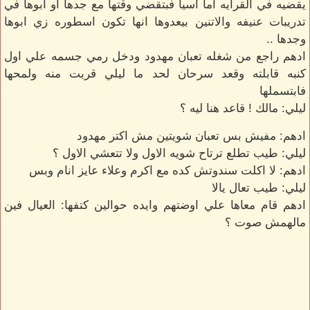
يقضيه في القرايه اما آسيا فبتقضي وقتها مع جدها او ابوها في
تدريبات عنيفه والاتنين بيعدوها انها تكون اسطوره زي ابوها
وجدها ..
ادهم راجع من شغله تعبان مهدود ودخل رمي جسمه علي اول
كنبه قابلته وقعد سرحان لحد ما ليلي قربت منه ولمحها
فابتسملها
ليلي: مالك ! قاعد هنا ليه ؟
ادهم: مفيش بس تعبان شويتين مش اكتر مهدود
ليلي: طيب تطلع ترتاح شويه الاول ولا تتعشي الاول ؟
ادهم: لا اكلت سندوتش كده مع اكرم وعلاء عايز انام وبس
ليلي: طيب تعال يالا
ادهم قام معاها علي اوضتهم وايده حوالين كتفها: العيال فين
مالهمش صوت ؟