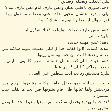
ليلي اتعدلت وبصتله: وبعدين ؟
ادهم: سوري يا قلبي تعبان ومش عارف انام مش عارف ليه ؟
ليلي بهدوء: علشان مخبي حاجه عني وعقلك مشغول بيها ..
قول جواك ايه مطير النوم من عنيك كده !
ادهم: مش عارف صراحه لوليتا رد فعلك هيكون ايه
ليلي: جربني
ادهم: عندي مهمه جديده
التلات كلمات كانوا كفايه جدا ل ليلي فضلت شويه ساكته بس
بصاله وبعدها قامت من جنبه وبتلبس روبها
ادهم: هو ده اللي كنت عامل حسابه .. طيب كلميني... ليلي ...
وبعدين معاكي ؟ ليلي ! ردي عليا
ليلي: معنديش رد بعد اذنك هتطمن علي العيال.
خرجت وسابته وهو فضل قاعد مكانه منتظرها ترجع بس
مرجعتش ولما غيابها طال قام يشوفها فين لحد ما لقاها جنب
البيسين ...
قعد جنبها بهدوء وفضل ساكت شويه وهيا بتعيط لحد ما وصل
لمنتهي صبره