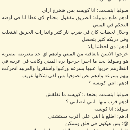
صوفيا ابتسمت: انا كويسه بس هنخرج ازاي
ادهم طلع موبيله: الطريق مقفول محتاج لاي غطا انا في اوضه
التحكم في المبني
وخلال لحظات كان في ضرب نار كتير وانذارات الحريق اشتغلت
وفي دربكه كتير بتحصل
ادهم: دي لحظتنا يالا
خرجوا الاتنين بالعافيه من المبني وادهم اي حد بيعترضه بيضربه
هو وصوفيا لحد ما اخيرا خرجوا بره المبني وكانت في عربيه في
انتظارهم جريوا عليها بسرعه وركبوا واستقروا والعربيه اتحركت
بيهم بسرعه وادهم بص لصوفيا بس لقي شكلها غريب
ادهم: انتي كويسه ؟
صوفيا ابتسمت بضعف: كويسه ما تقلقش
ادهم قرب منها: انتي اتصابتي ؟
صوفيا: انا كويسه
ادهم: اطلع يا ابني علي أقرب مستشفي
@: بس هيكون في قلق وممكن