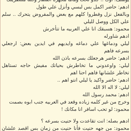
ادهم: حاضر اكمل بس لبسي وأنزل علي طول
وبالفعل نزل وفطروا كلهم مع بعض والمفروض يتحرك .. سلم
علي الكل ووصل لليلي
محمود: هسبقك انا علي العربيه ما تتأخرش
ادهم شاورله
ليلي ودماغها علي دماغه وايديهم في ايدين بعض: ارجعلي
بسرعه فاهم
ادهم: حاضر هرجعلك بسرعه باذن الله
ليلي: واوعدوني ما تخاطرش بحياتك مفيش حاجه تستاهل
تخاطر علشانها فاهم احنا اهم
ادهم: حاضر واكيد يا ليلي انتو اهم ..
ليلي: لا اله الا الله
ادهم: محمد رسول الله
وخرج من غير كلمه زياده وقعد في العربيه جنب ابوه بصمت
محمود: لو تحب اسافر انا مكانك !
ادهم بصله: انت تقاعدت ولا حنيت بسرعه ؟
محمود: من جهه حنيت فأنا حنيت من زمان بس اقصد علشان