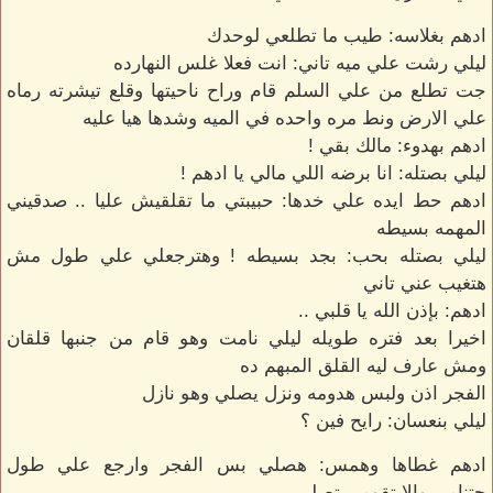
ادهم بغلاسه: طيب ما تطلعي لوحدك
ليلي رشت علي ميه تاني: انت فعلا غلس النهارده
جت تطلع من علي السلم قام وراح ناحيتها وقلع تيشرته رماه
علي الارض ونط مره واحده في الميه وشدها هيا عليه
ادهم بهدوء: مالك بقي !
ليلي بصتله: انا برضه اللي مالي يا ادهم !
ادهم حط ايده علي خدها: حبيبتي ما تقلقيش عليا .. صدقيني
المهمه بسيطه
ليلي بصتله بحب: بجد بسيطه ! وهترجعلي علي طول مش
هتغيب عني تاني
ادهم: بإذن الله يا قلبي ..
اخيرا بعد فتره طويله ليلي نامت وهو قام من جنبها قلقان
ومش عارف ليه القلق المبهم ده
الفجر اذن ولبس هدومه ونزل يصلي وهو نازل
ليلي بنعسان: رايح فين ؟
ادهم غطاها وهمس: هصلي بس الفجر وارجع علي طول
حتنامي والا تقومي تصلي .