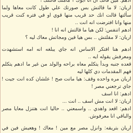
ادهم: مين قالك ان انا ابوك ؟ مامتك قالتلك !
اريان: لا ما قالتش بس صورتك علي طول كانت معاها ولما
سألتها قالت انك حد قريب منها قوي او في فتره كنت قريب
منها وانا افترضت انه انت ..
ادهم اتنفس: لكن هيا ما قالتش انه انا !
اريان: لا مقلتش .. بس هيا فين ومجاتش معاك ليه ؟
ادهم هنا افتكر الاساس انه جاي يبلغه انه امه استشهدت
ومعرفش يقوله ايه ..
قعده جنبه وبدأ يتكلم معاه براحه والولد من غير ما ادهم يتكلم
فهم المقدمات دي كلها ليه
اريان مره واحده وقف: هيا ماتت صح ! علشان كده انت جيت !
جاي ترجعني مصر !
ادهم: انا اسف
اريان: لا انت مش اسف .. انت ...
ادهم: اقعد واهدي .. واسمعني .. حاليا انت هتنزل معايا مصر
والباقي انا معرفوش.
اريان بتريقه: وانزل مصر مع مين ! معاك ! وهعيش فين في