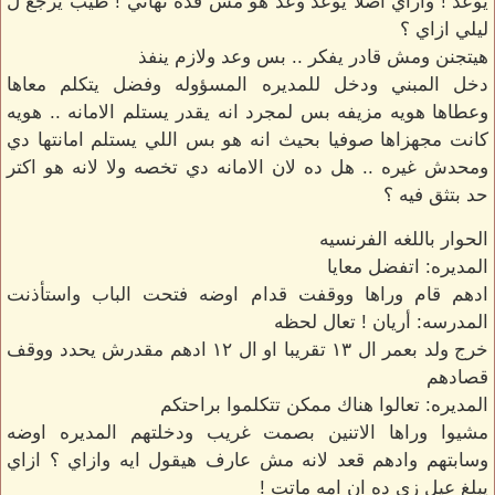
يوعد ! وازاي اصلا يوعد وعد هو مش قده نهائي ! طيب يرجع ل
ليلي ازاي ؟
هيتجنن ومش قادر يفكر .. بس وعد ولازم ينفذ
دخل المبني ودخل للمديره المسؤوله وفضل يتكلم معاها
وعطاها هويه مزيفه بس لمجرد انه يقدر يستلم الامانه .. هويه
كانت مجهزاها صوفيا بحيث انه هو بس اللي يستلم امانتها دي
ومحدش غيره .. هل ده لان الامانه دي تخصه ولا لانه هو اكتر
حد بتثق فيه ؟
الحوار باللغه الفرنسيه
المديره: اتفضل معايا
ادهم قام وراها ووقفت قدام اوضه فتحت الباب واستأذنت
المدرسه: أريان ! تعال لحظه
خرج ولد بعمر ال ١٣ تقريبا او ال ١٢ ادهم مقدرش يحدد ووقف
قصادهم
المديره: تعالوا هناك ممكن تتكلموا براحتكم
مشيوا وراها الاتنين بصمت غريب ودخلتهم المديره اوضه
وسابتهم وادهم قعد لانه مش عارف هيقول ايه وازاي ؟ ازاي
يبلغ عيل زي ده ان امه ماتت !