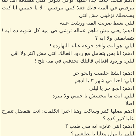
ادهم ضحك جامد جدا عليها: اوعي تكوني كنتي مصدقه انك لما
بتزقيني في الميه فانك فعلا كنتي بتزقيني ! لا يا حبيبتي انا كنت
بسمحلك تزقيني مش انتي
ليلي بغيظ ضربت الميه ورشت عليه
ادهم: يعني مش فاهم عماله ترشي في ميه كل شويه ده ايه !
بتضايقيني ولا ايه ؟
ليلي: هو انت واخد جرعه غتاته النهارده !
ادهم: انا بس بتعامل مع ردود افعالك انتي مش اكتر ولا اقل
ليلي: وردود افعالي قالتلك تحدفني في ميه تلج !
ادهم: الشتا خلصت والجو حر
ليلي: احنا في شهر ٣ يا ادهم
ادهم: الجو حر يا ليلي
ليلي: انت ما بتحسش يا حبيبي ولا بتبرد
اصلا
ادهم بصلها كتير وساكت وهيا اخيرا اتكلمت: انت هتفضل تتفرج
عليا كتير كده ؟
ادهم: انتي عايزه ايه مني طيب ؟
ليلي: يا تنزل معايا يا تطلعني ؟