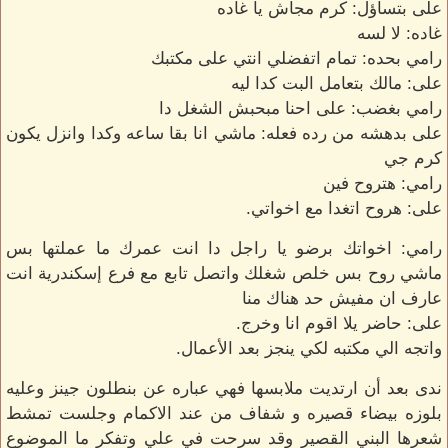
على بتساؤل: كرم مجاش يا غاده
غاده: لا لسه
رامي بحده: تمام اتفضلي انتي على مكتبك
على: مالك بتعامل البت كدا ليه
رامي بغضب: على احنا مبحبش الشغل دا
على بدهشه من رده فعله: ماشي انا بقا ساعه وكدا وانزل يكون
كرم جي
رامي: هتروح فين
على: هروح اتغدا مع اخواتي.
رامي: اخواتك برضو يا راجل دا انت عمرك ما عملتها بس
ماشي روح بس خلص شغلك واتصل تابع مع فرع إسكندرية انت
عارف ان مفيش حد هناك منا
على: حاضر يلا اقوم انا وخرج.
واتجه الي مكتبه لكي ينجز بعد الأعمال.
ندى بعد أن ارتديت ملابسها فهي عباره عن بنطلون جينز وعليه
بلوزه بيضاء قصيره و شفاف من عند الاكمام وجلست تمشط
شعرها البني القصير وقد سرحت في علي وتفكر ما الموضوع