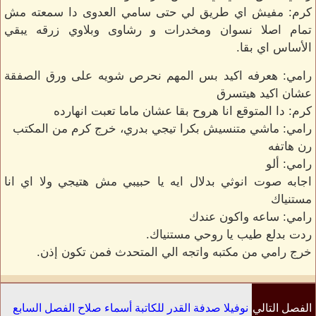
كرم: مفيش اي طريق لي حتى سامي العدوى دا سمعته مش
تمام اصلا نسوان ومخدرات و رشاوى وبلاوي زرقه يبقي
الأساس اي بقا.
رامي: هعرفه اكيد بس المهم نحرص شويه على ورق الصفقة
عشان اكيد هيتسرق
كرم: دا المتوقع انا هروح بقا عشان ماما تعبت انهارده
رامي: ماشي متنسيش بكرا تيجي بدري، خرج كرم من المكتب
رن هاتفه
رامي: ألو
اجابه صوت انوثي بدلال ايه يا حبيبي مش هتيجي ولا اي انا
مستنياك
رامي: ساعه واكون عندك
ردت بدلع طيب يا روحي مستنياك.
خرج رامي من مكتبه واتجه الي المتحدث فمن تكون إذن.
الفصل التالي
نوفيلا صدفة القدر للكاتبة أسماء صلاح الفصل السابع