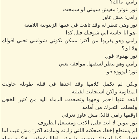
رامي: مالك؟
نور بتوتر: مفيش سيبني لو سمحت
رامي: مش عاوز
نور وهي تنظر له وقد تاهت في عينها الزيتونية اللامعة
-هو انا حاسه اني شوفتك قبل كدا
رامي وهو يقربها من أكثر: ممكن تكوني شوفتني تحبي اقولك
ولا اي؟
نور بهدوء: قول
رامي وهو ينظر لشفتها: موافقه يعني
نور: ايوووه قو.
ولكن لم تكمل كلامها وقد اخذها في قبله طويله حاولت
المقاومة ولكن استجابت لقبلته.
ابتعد عنها احمر وجهها وتصعدت الدماء اليه من كثير الخجل
وفضلت التحرك من أمامه
اوقفها رامي قائلا: مش عاوز تعرفي
نور بتوتر: لا انت قليل الادب ومستغل الظروف
لم يستطع إخفاء ضحكته اللتي زادته وسامته اكثر: مش عيب لما
تقولي كدا لجوزك وبعدين يا ستي اهااا شوفتني فاكره رحله