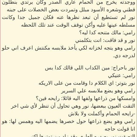
ووجدته يخرج من الحمام عاري الصدر وكان يرتدي بنطلون
قطني وشعره الأسود مبلل وتمردت بعض الخصلات على جبنه
نور لم تستطيع أن تبعد نظرها عنه فكان جميل جدا وكانت
مسلطه عينها عليه وأكن توقف الوقت عند تلك اللحظه
رامي: مالك متنحه كدا ليه؟
نور و قد فاقت: انت بتكلمني
رامي وهو يتجه لخزانه لكي يأخذ ملابسه مكنتش اعرف اني حلو
لدرجه دي.
نور باحراج: مين الكداب اللي قالك كدا بس
رامي: عنيكي
نور بتوتر: اي الكلام دا وقامت من على الاريكه
رامي وهو يضع ملابسه علي السرير
وامسكها من ذراعها ولفها اليه قائلا: رايحه فين؟
التقت العيون ببعضها، نور وهي تحاول أن تنظر لأي شي اخر
-رايحه الحمام وأكملت ولا بلاش
رامي وهو يضع ذراعها حول خصرها يضمها اليه وهمس لها: هو
انا قولت حاجه
التصقت نور بصدره العاري وقد زاد من توترها اكتر.