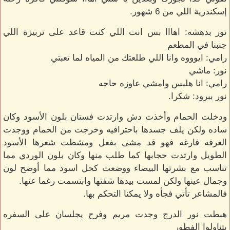
إسكندرية اللي من 6 شهور.
نور بدهشه: اهااا بس انت اللي كنت قاعد على تربيزة اللي
جنبنا في المطعم
رامي: ايوووه وانا اللي طلعتك من المياه لما تعبتي
نور: ماشي
رامي: انا هلبس وامشي عاوزه حاجه
نور ببرود: شكرا.
ودخلت الحمام وأخذت دش وارتدت فستان بلون الأسود وكان
ساده ولكن يلف جسدها باحترافيه وخرجت من الحمام ووجدت
الغرفه فارغه فهو قد مشى بفعل ومشطت شعرها الأسود
الطويل وارتدت حجابها كما طلب منها وكان بلون الوردي مما
تناسب مع بشرتها البيضاء ووضعت كحل اسود مما أوضح لون
وجمال عينها ولكن لمست بيدها شفتها وابتسمت رغما عنها.
فالمشاعر تأتي فجأه ولا يمكنا التحكم بها.
هبطت نور الدرج وجدت مريم وفرح يجلسان على السفره
يتناولوا الفطور