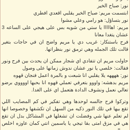
نور: صباح الخير
ابتسمت مريم: صباح الخير يقلبي اقعدي افطري
نور بتساؤل: هو رامي وعلي مشوا
مريم: اهااااا يا ستي من شويه بس على هيجي على الساعه 3
عشان يتغدا معانا
فرح باستنكار: غريب دي يا مريم واضح ان في حاجات بتغير
قالت تلك الجمله وهي ترمق نور بنظراتها.
حاولت مريم ان تتفادي اي شجار ممكن ان يحدث بين فرح ونور
فقالت: خلصي يا نور عشان ندوش زمانها على وصول
نور: ههههه يلا يقلبي انا شبعت و بالمرة اعمل فنجان قهوه
مريم بدهشه: واووو بتعرفي تعملي قهوه انا بحبها اووووي برضو
تعالي نعمل ونشوف الدادة هتعمل اي على الغدا.
وتركوا فرح جالسه لوحدها وهي تفكير في كم المصايب اللي
تقع بيها في تلك النور ذكيه من السهل ان تكشفها وخصوصا انها
لم تعلم عنها شي وفضلت ان تشغلها في المشاكل بدل ان تقع
هي في مزق امتى بقا تيجي يا ياسمين انتي كمان عاوزه اخلص