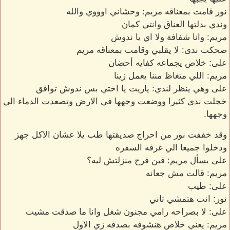
نور قامت بمعناقه مريم: وحشاني اوووي والله
وندي بدلتها العناق وانتي كمان
مريم: وانا شفافة ولا اي يا ندوش
ضحكت ندى: لا يقلبي وقامت بمعناقه مريم
على: خلاص يجماعه كفايه أحضان
مريم: اللي متغاظ مننا يعمل زينا
على وهي ينظر لندي: ياريت يا اختي بس ندوش توافق
خجلت ندى كثيرا ووضعت وجهها في الارض وتصعدت الدماء الي
وجهها.
وقد خففت نور من احراج صديقتها طب يلا عشان الاكل جهز
ودخلوا جميعا الي غرفه السفره
على يسأل مريم: فين فرح منزلتش ليه؟
مريم: قالت مش جعانه
على: طيب
نور: انت هتمشي تاني
على: لا بصراحه رامي مجنون شغل وانا ما صدقت مشيت
مريم: يعني خلاص هنشوفه بصدفه زي الاول