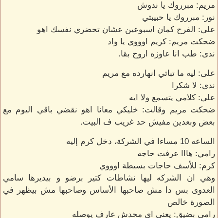
مريم: مبرروك يا ندوش
نور: مبرروك يا حبيبتي
على: الفرح كمان اسبوعين عشان تحضري نفسك اهو
ضحكت مريم: كريم اوووي يا واد
ندى: طب انا عاوزه اروح بقا.
على: ليه ما تباتي انهارده مع مريم
ندى: لا شكرا
على: كلامي يتسمع ولا ايه
ضحكت مريم وقالت: خليكي معانا اهو نقضي باقي اليوم مع
بعض وبعدين مفيش حد غريب ف البيت.
الساعه 10 مساءا في الشركة، دخل كرم إليه
رامي: هااا عرفت حاجه
كرم: للأسف حاجات بسيطة اوووي
وهي ان الشركه ليها نشاطات كتير برضو و بيديرها سامي
العدوى بس دا مش صاحبها الأساس وصاحبها مش بيظهر في
الصورة خالص
رامي بضيق: يعني اي محدش عارف يوصله