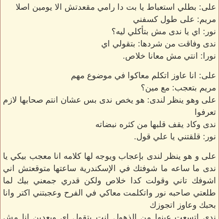
على: بطلي استعباط يا بت دا رامي مقعدتش الا يومين اصلا
مريم: على طول كسفني
نور: اي يا ندى مش بتأكلي ليه؟
ندى وفاقت من شردها: بتقولي اي
نورا: انتي مش معانا خلاص.
على: انا عاوز اتكلم معاكوا في موضوع مهم
مريم بتعجب: مع مين؟
على وهو ينظر لندى: هو يخص ندى بس عشان انتم صحابها لازم
تعرفوا
ندى وكاد يقف قلبها من كثره نبضاته
نور: قلقتني يا علي قول.
على و هو ينظر لندى بإعجاب ويوجه لها كلامه انا معجب بيكي يا
ندى ما ساعه ما شوفتك في الإسكندرية ساعتها متوقعتش اني
اشوفك تاني وقولت كدا خلاص ولكن قدري جمعني بيك لما
طلعتي صاحبه نور واتكلمت معاكي في الفرح وعجبتني اكتر وانا
بحبك وعاوز اتجوزك
ندى اتسعت عينها من الذهول انت بتقول اي وبعدين انا مش