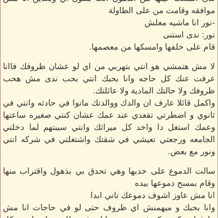
موافقه وقامت من على الطاولة
-نور انا ماشيه معلش
نور: ندى استنى
قام على خلفها وامسكها من معصمها.
لا مش هتمشي هو انتي بتهربي من اي لو عشان ظروفك فاانا
عرفت عنك كل حاجه وانا بحبك انتي بحب ندى مش هحب
ظروفك ولا حالتك المادية ولا عائلتك.
واكمل قائلا عارف ان والدك ووالدتك ماتوا في حادثه وانتي في
ثانوي و اضطرتي تقعدي عند عمك عشان كنتي صغيره ساعتها
وعمك استغل دا واخد كل ميراثك وانتي سيبتهم لما دخلتي
الجامعه ورجعتي تعيشي في شقتك واشتغلتي في شركه انتي
ونور مع بعض.
سالت الدموع على خديها وهي تحدق بي بذهول واقتراب منها
وقام بمسح دموعها بيده
انا مش عاوز اشوف دموعك تاني ابدا
وانا بحبك و ميهمنش اي ظروف حتى لو في حاجات انا مش