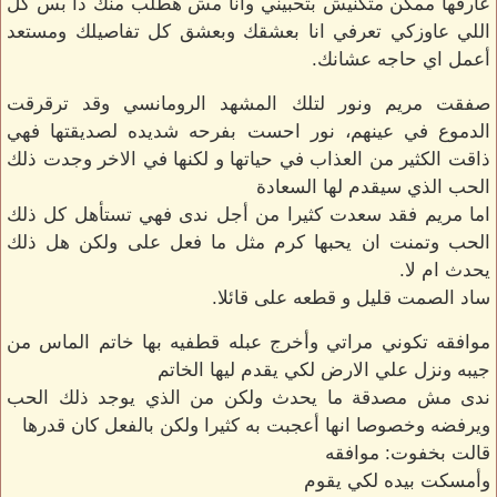
عارفها ممكن متكنيش بتحبيني وانا مش هطلب منك دا بس كل
اللي عاوزكي تعرفي انا بعشقك وبعشق كل تفاصيلك ومستعد
أعمل اي حاجه عشانك.
صفقت مريم ونور لتلك المشهد الرومانسي وقد ترقرقت
الدموع في عينهم، نور احست بفرحه شديده لصديقتها فهي
ذاقت الكثير من العذاب في حياتها و لكنها في الاخر وجدت ذلك
الحب الذي سيقدم لها السعادة
اما مريم فقد سعدت كثيرا من أجل ندى فهي تستأهل كل ذلك
الحب وتمنت ان يحبها كرم مثل ما فعل على ولكن هل ذلك
يحدث ام لا.
ساد الصمت قليل و قطعه على قائلا.
موافقه تكوني مراتي وأخرج عبله قطفيه بها خاتم الماس من
جيبه ونزل علي الارض لكي يقدم ليها الخاتم
ندى مش مصدقة ما يحدث ولكن من الذي يوجد ذلك الحب
ويرفضه وخصوصا انها أعجبت به كثيرا ولكن بالفعل كان قدرها
قالت بخفوت: موافقه
وأمسكت بيده لكي يقوم