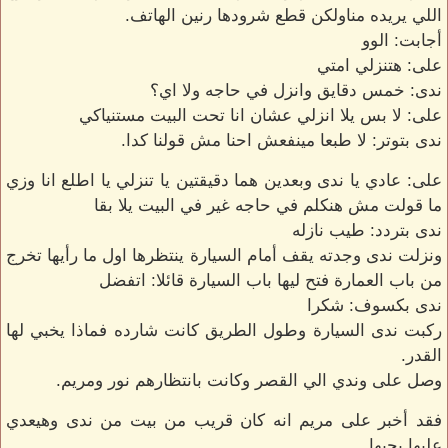
اللي يريده مناولكن قطع شرودها رنين الهاتف.
أجابت: الوو
على: هتنزلي امتي
ندى: خمس دقايق وانزل في حاجه ولا اي؟
على: لا بس يلا انزلي عشان انا تحت البيت مستنياكي
ندى بتوتر: لا طبعا مينفعش احنا مش قولنا كدا.
على: عادي يا ندى وبعدين هما دقيقتين يا تنزلي يا اطلع انا وزي
ما قولت مش هنكلم في حاجه غير في البيت يلا بقا
ندى بتردد: طيب نازله
ونزلت ندى وجدته يقف أمام السيارة ينتظرها اول ما رأيها تخرج
من باب العمارة فتح ليها باب السيارة قائلا: اتفضل
ندى بكسوف: شكرا
ركبت ندى السيارة وطول الطريق كانت شارده فماذا يخبي لها
القدر.
وصل على وندي الي القصر وكانت بانتظارهم نور ومريم.
فقد أخبر على مريم انه كان قريب من بيت من ندى وهيعدي
عليها يجبها