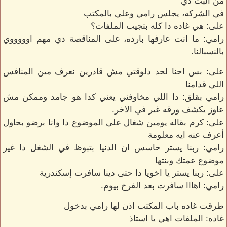
من البت دي
في الشركه، يجلس رامي وعلي بالمكتب
على: هي غاده دا كله بتجيب الملفات؟
رامي: ما انت عارفها بارده، على المناقصة دي مهم اوووووي
بالنسبالنا.
على: بس احنا لحد دلوقتي مش قادرين نعرف مين المنافس
اللي قدامنا
رامي بقلق: دا اللي مخاوفني يعني كدا هو جامد وممكن مش
عاوز يكشف ورقه غير في الاخر.
على: كرم بقاله يومين شغال على الموضوع دا وانا برضو بحاول
أعرف عنه ايه معلومة
رامي: ربنا يستر حاسس ان الدنيا بتبوظ في الشغل دا غير
موضوع عمتك وبنتها
على: ربنا يستر يا اخويا دا حتى دينا سافرت إسكندرية
رامي: اهااا سافرت بعد الفرح بيوم.
طرقت غاده باب المكتب اذن لها رامي بدخول
غاده: الملفات اهي يا استاذ