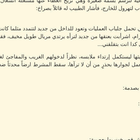
يه لترسم بسمة صغيرة وهي تزيح الغطاء عنها مستغلة انشغال عن
ب لتهرول للخارج، فأشار الطبيب له قائلاً بصراخ:
حمل جلباب العمليات وتعود للداخل من جديد لتتمدد مثلما كانت و
 يرام، اشرأبت بعنقها من جديد لترأه يرتدي مريال طويل مخيف، فقا
 كدا انت بتقلقني...
ثها ليستكمل إرتداء ملابسه، نظراً لدخولهم الغريب والمفاجئ ل
عمل لجوارها بحذرٍ من أن لا ترآها، سقط المشرط ارضاً محدثاً ض
 بصدمة:
راش فصرخت بها بعصبية: