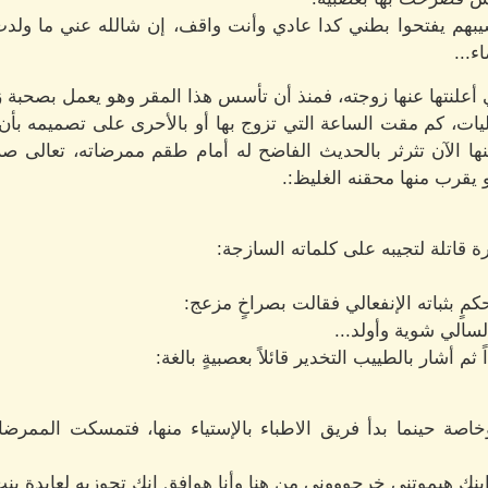
هم يفتحوا بطني كدا عادي وأنت واقف، إن شالله عني ما ولدت، 
ء...
 أعلنتها عنها زوجته، فمنذ أن تأسس هذا المقر وهو يعمل بصحبة ز
ات، كم مقت الساعة التي تزوج بها أو بالأحرى على تصميمه بأن تلد
كنها الآن تثرثر بالحديث الفاضح له أمام طقم ممرضاته، تعالى 
 يقرب منها محقنه الغليظ:.
قاتلة لتجيبه على كلماته السازجة:
مٍ بثباته الإنفعالي فقالت بصراخٍ مزعج:
لسالي شوية وأولد...
م أشار بالطييب التخدير قائلاً بعصبيةٍ بالغة:
 وخاصة حينما بدأ فريق الاطباء بالإستياء منها، فتمسكت الممر
ابنك هيموتني خرجوووني من هنا وأنا هوافق إنك تجوزيه لعايدة بنت