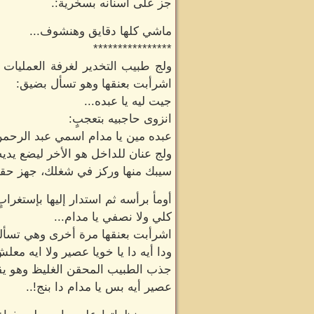
جز على أسنانه بسخرية:.
ماشي كلها دقايق وهنشوف...
****************
ولج طبيب التخدير لغرفة العمليات 
اشرأبت بعنقها وهو تسأل بضيق:
جيت ليه يا عبده...
انزوى حاجبيه بتعجبٍ:
عبده مين يا مدام اسمي عبد الرحمن
ولج عنان للداخل هو الأخر ليضع يديه 
سيبك منها وركز في شغلك، جهز حقنة 
أومأ برأسه ثم استدار إليها بإستغرابٍ
كلي ولا نصفي يا مدام...
اشرأبت بعنقها مرة أخرى وهي تسأله
ودا أيه دا يا خويا عصير ولا ايه معل
جذب الطبيب المحقن الغليظ وهو يقر
عصير أيه بس يا مدام دا بنج!..