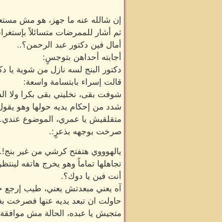
إن شالله عنه ما جهز، هو مش مستعد 
ثم أشار للممرضات متسائلاً بإستغرا
أمال فين دكتور عبد الرحمن؟..
أجابته أحداهن بتوجسٍ:
دكتور البنج لسه نازل من شوية يا دك
قالت إسراء بابتسامة واسعة:
شوفت بقى، نخليني بقى بكرا ولا الش
شدد من إحكام يديه حولها وهو يقول 
متقلقيش يا عمري، الموضوع عندي..
صرخت بوجهه بذعرٍ:.
يالهوووي هتفتح كرشي من غير بنج!.
تجاهلها تماماً وهو يخرج هاتفه لينتظ
أنت فين يا دوك؟.
آه يعني مبعدتش يعني، طيب إرجع حال
حاولت ان تبعد يديه عنها فصرخت ب
متجيش يا عبده، الحالة مش موافقة..