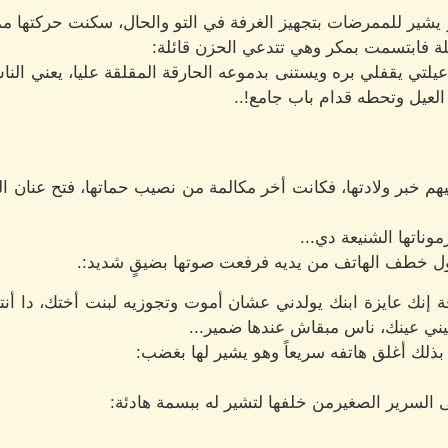
 يشير للممرضات بتجهيز الغرفة في التو والحال، سكنت حركتها مم
ة فابتسمت بمكر وهي تتدعي الحزن قائلة:
تي يقفلي بره ويستنى بدموعه الحارقة المقلقة عليا، يعني الناس
العيل وتحطه قدام باب جامع!..
م خبر ولادتها، فكانت أخر مكالمة من نصيب حماتها، فتح عنان ا
موناتها الشنيعة دي...
 خطف الهاتف من يديه فرفعت صوتها بضيقٍ شديد:.
ة إنك عايزة ابنك يولدني عشان أموت وتجوزيه لبنت أختك، دا 
 عيني عينك، ناس مبقاش عندها ضمير...
ذلك أغلق هاتفه سريعاً وهو يشير لها بغضب:
لسرير الصغيرمن خلفها لتشير له ببسمة هادئة: