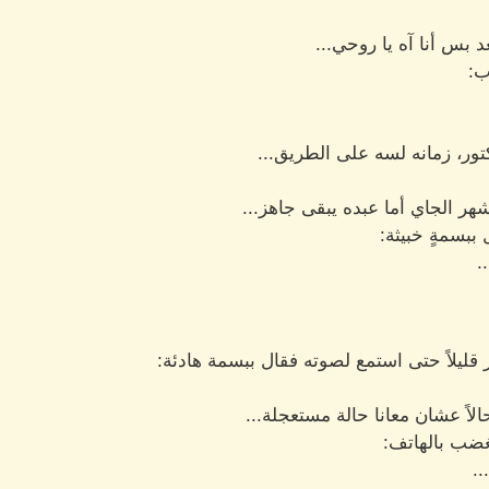
بس أنا آه يا روحي...
ب:
تور، زمانه لسه على الطريق...
هر الجاي أما عبده يبقى جاهز...
ببسمةٍ خبيثة:
.
ر قليلاً حتى استمع لصوته فقال ببسمة هادئة:
اً عشان معانا حالة مستعجلة...
غضب بالهاتف:
.