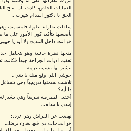
مررت نظراتها على ما يحمله بذراع
العمليات الخاص، كادت بأن تفتح البا
الحق يا دكتور المدام بتهرب...
سلطت نظراته عليها، فابتسمت وهي ت
بأصبعيها بتأكيد كون الأمور على ما
هو انت داخل المدبح ولا أيه يا حبيبي
منحها نظرة جانبية وهو يتجاهل حدي
تعقيم ادوات الجراحة جيداً فكانت ت
لتشير لها ببسمة غريبة:
حوشي اللي وقع منك يا بنتي..
تلاشت بسمتها تدريجياً وهي تتساءل
دا أيه؟.
أخفته الممرضة سريعاً وهي تشير له:
إهدي يا مدام...
نهضت عن الفراش وهي تردد:
هو الحاجات دي فيها هدوء برضك..
أسرع إليها عنان ليدفعها برفق للف