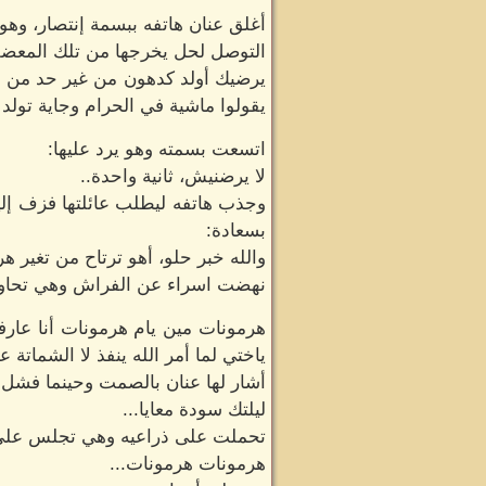
أغلق عنان هاتفه ببسمة إنتصار، وهو
التوصل لحل يخرجها من تلك المعضل
يرضيك أولد كدهون من غير حد من عيل
يقولوا ماشية في الحرام وجاية تولد 
اتسعت بسمته وهو يرد عليها:
لا يرضنيش، ثانية واحدة..
وجذب هاتفه ليطلب عائلتها فزف إليه
بسعادة:
والله خبر حلو، أهو ترتاح من تغير هر
نهضت اسراء عن الفراش وهي تحاول
هرمونات مين يام هرمونات أنا عارف
ياختي لما أمر الله ينفذ لا الشماتة
أشار لها عنان بالصمت وحينما فشل ب
ليلتك سودة معايا...
تحملت على ذراعيه وهي تجلس على ا
هرمونات هرمونات...