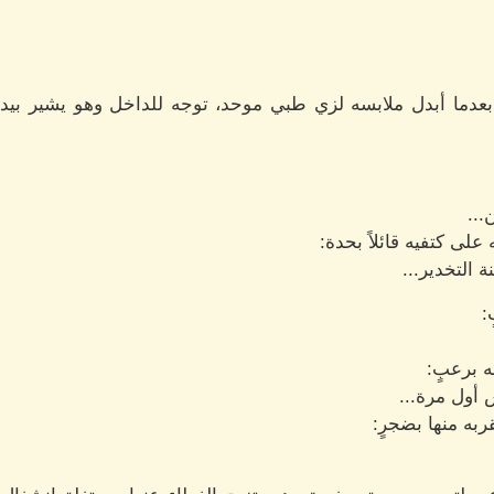
بعدما أبدل ملابسه لزي طبي موحد، توجه للداخل وهو يشير بيدي
...
على كتفيه قائلاً بحدة:
التخدير...
:
 برعبٍ:
ش أول مرة...
به منها بضجرٍ: