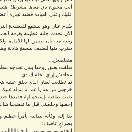
أنت مجنون دي معاها مشرط!، هتسيب
عليك وعلى العيادة قضية تجارة أعضا
صُدم عنان وهو يستمع للفضيحةٍ التي
الآن تحدث جلبة عظيمة بغرفة العملي
رغبة منه بأن يضمن لها الأمان، ول
يقترب منها ليضيف ببسمةٍ هادئة وهو
متقلقيش...
تعلقت بعنق زوجها وهي تحدجه بنظرة 
مخافش إزاي بخلقتك دي...
ثم تطلعت لعنان الذي يغلق عينيه بتحك
خرجني من هنا يا عم أنا بتدلع عليك 
تفتت طاقته بإستحمالها، فقيدها جيداً ث
إحقنها وخلصني قبل ما تفضحنا هنا..
بدا إليه وكأنه يطالبه بأمراً عظيم
بصراخٍ عاصف:
الحقوووووووووووني، يا حماااااااتي 