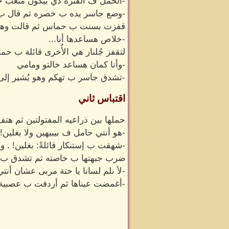
-الحمل ف الفترة دي بيكون مُتعب خا
-وضع جاسر يده ب خصره ثم قال ب ت
قفزت بسنت ب حماس ثم قالت وهي
-خلاص هساعدها أنا...
لتقفز جُلنار هي الأُخرى قائلة ب
-وأنا كمان هساعد خالتو ومامي
-تشدق جاسر ب تهكم وهو يُشير إلى ب
اقتباس ثاني
حملها بين ذراعيه المفتولتين ثم هتف
-هو أنتي حامل ف بيبيهين ولا بغلين!
-شهقت ب إستنكار قائلةً: بغلين! . وا
ضرب جبهتها ب خاصته ثم تشدق ب تح
-لأ نلم لسانا يا حتة مربى عشان أ
-أغمضت عيناها ثم أردفت ب عصبية: نز