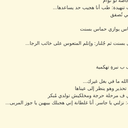
صةً لو توأم
نهيدة: طب أنا هجيب حد يساعدها...
 تُصفق
 حماس يوازي حماس بسنت
سنت ثم جُلنار: وإتلم المتعوس على خائب الرجا...
 ب نبرةِ تهكمية
لله ما في بغل غيرك...
ذير وهو ينظر إلى عيناها
نتي ف مرحلة حرجة ومخلكيش تولدي مُبكر
لني يا جاسر. أنا غلطانة إني هجبلك بيبهين يا جوز المربى...