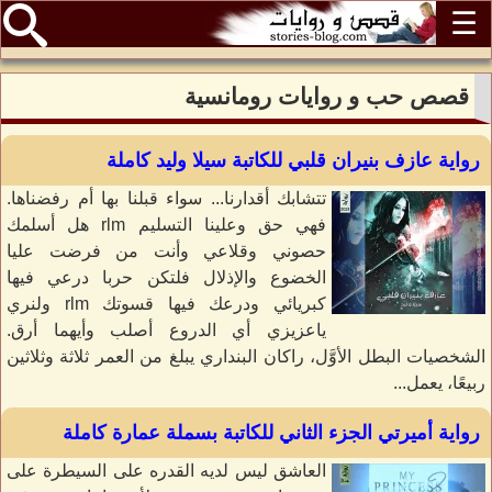
☰
قصص حب و روايات رومانسية
رواية عازف بنيران قلبي للكاتبة سيلا وليد كاملة
تتشابك أقدارنا... سواء قبلنا بها أم رفضناها.
فهي حق وعلينا التسليم rlm هل أسلمك
حصوني وقلاعي وأنت من فرضت عليا
الخضوع والإذلال فلتكن حربا درعي فيها
كبريائي ودرعك فيها قسوتك rlm ولنري
ياعزيزي أي الدروع أصلب وأيهما أرق.
الشخصيات البطل الأوَّل، راكان البنداري يبلغ من العمر ثلاثة وثلاثين
ربيعًا، يعمل...
رواية أميرتي الجزء الثاني للكاتبة بسملة عمارة كاملة
العاشق ليس لديه القدره على السيطرة على