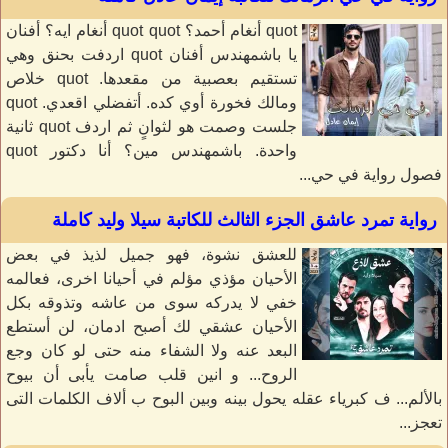
quot أنغام أحمد؟ quot quot أنغام ايه؟ أفنان
يا باشمهندس أفنان quot اردفت بحنق وهي
تستقيم بعصبية من مقعدها. quot خلاص
ومالك فخورة أوي كده. أتفضلي اقعدي. quot
جلست وصمت هو لثوانٍ ثم اردف quot ثانية
واحدة. باشمهندس مين؟ أنا دكتور quot
فصول رواية في حي...
رواية تمرد عاشق الجزء الثالث للكاتبة سيلا وليد كاملة
للعشق نشوة، فهو جميل لذيذ في بعض
الأحيان مؤذي مؤلم في أحيانا اخرى، فعالمه
خفي لا يدركه سوى من عاشه وتذوقه بكل
الأحيان عشقي لك أصبح ادمان، لن أستطع
البعد عنه ولا الشفاء منه حتى لو كان وجع
الروح... و انين قلب صامت يأبى أن بيوح
بالألم... ف كبرياء عقله يحول بينه وبين البوح ب ألاف الكلمات التى
تعجز...