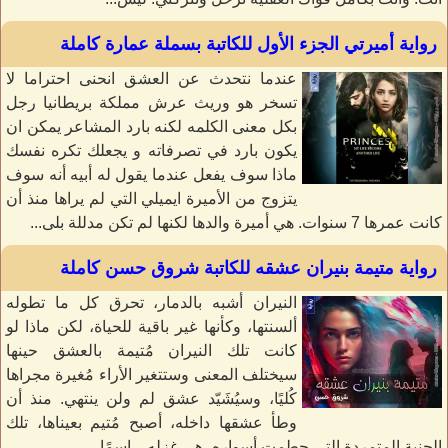
رواية أميرتي الجزء الأول للكاتبة بسملة عمارة كاملة
عندما نتحدث عن العشق انحنى احتراما لا
تسخر هو وريث عرش مملكة بريطانيا رجل
بكل معنى الكلمه لكنه بارد المشاعر يمكن ان
يكون بارد في تصرفاته و يجعلك تكره نفسك
ماذا سوف يفعل عندما يقول له أبيه أنه سوف
يتزوج من الأميرة ايميلي التي لم يراها منذ أن
كانت عمرها 7 سنوات. هي أميرة والدها لكنها لم تكن مدللة بلى...
رواية متيمة بنيران عشقه للكاتبة شروق حسن كاملة
النيران أشبه بالدمار، تحرق كل ما تطوله
ألسنتها، وكأنها غير باقية للحياة، لكن ماذا لو
كانت تلك النيران مُتيمة بالعشق حينها
سيختلف المعنى وستتغير الأراء مُغيرة مجراها
كُليًا، وسيُشَيّد عشق لم ولن ينتهي. منذ أن
وطأ عشقها داخله، أصبح مُتيم بعيناها، تلك
الجنية المتمردة التي حطمت أسواره، هي غزله... إسمًا...