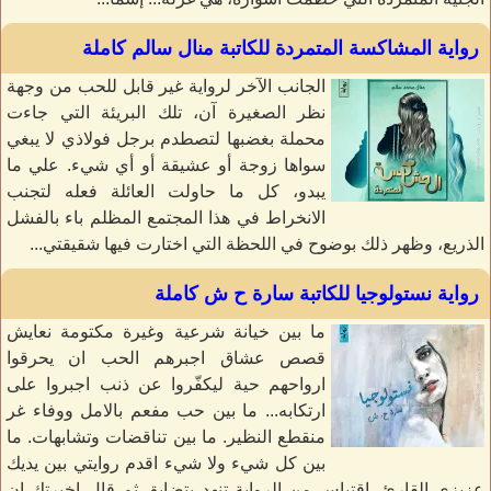
رواية المشاكسة المتمردة للكاتبة منال سالم كاملة
الجانب الآخر لرواية غير قابل للحب من وجهة
نظر الصغيرة آن، تلك البريئة التي جاءت
محملة بغضبها لتصطدم برجل فولاذي لا يبغي
سواها زوجة أو عشيقة أو أي شيء. علي ما
يبدو، كل ما حاولت العائلة فعله لتجنب
الانخراط في هذا المجتمع المظلم باء بالفشل
الذريع، وظهر ذلك بوضوح في اللحظة التي اختارت فيها شقيقتي...
رواية نستولوجيا للكاتبة سارة ح ش كاملة
ما بين خيانة شرعية وغيرة مكتومة نعايش
قصص عشاق اجبرهم الحب ان يحرقوا
ارواحهم حية ليكفّروا عن ذنب اجبروا على
ارتكابه... ما بين حب مفعم بالامل ووفاء غر
منقطع النظير. ما بين تناقضات وتشابهات. ما
بين كل شيء ولا شيء اقدم روايتي بين يديك
عزيزي القارئ. اقتباس من الرواية تنهد بتضايق ثم قال اخبرتك ان