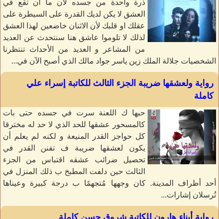
ذرة واحدة من جسده لأن ما ان تقع في
العشق لا يكن لديك القدرة على السيطرة على
عقلك او قلبك لأن الاثنان خاضعين لهذا العشق
لذلك لا تلوموا عاشق هنا سنتحدث عن العديد
من المشاعر و العديد من الأحداث تنتظرنا
الشخصيات جلالة الملك زين ياسر جواد مالك الذي أصبح الآن في...
رواية ولعشقها ضريبة الجزء الثالث للكاتبة إسراء علي
كاملة
حبها ك اللعنة سرت في جسده حتى بات
كالمسحور عشقها للحد الذي لا حد له مخترقا
كل حواجز القدر المنيعة و لكنه لم يعلم أن
يكون لعشقها ضريبة ف تفنن القدر في
تحصيل ضرائب عشقه اقتباس من الجزء
الثالث حين دلفت المطبخ ب ذلك المنزل في
أحد أطراف المدينة. كان وجهها مُتجهمًا ب درجة كبيرة وعيناها
تُرسلان إشارات...
رواية أبناء هارون للكاتبة شروق حسن كاملة