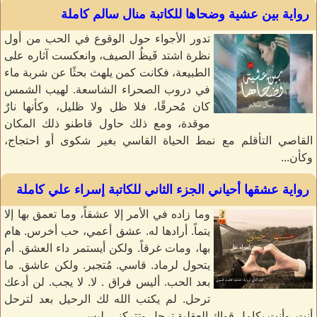
رواية بين عشية وضحاها للكاتبة منال سالم كاملة
تدور الأجواء حول الوقوع في الحب من أول
نظرة اشتد قَيظُ الصيف، وانعكست آثاره على
الطبيعة، فكانت كمن يلهث بحثًا عن شربة ماء
في دروب الصحراء الشاسعة. لهيب الشمس
كان مُحرقًا، فلا ظل ولا ظليل، وكأنها نارٌ
موقدة، ومع ذلك حاول قاطنو ذلك المكان
القاصي التأقلم مع نمط الحياة القاسي بغير شكوى أو احتجاج،
وكأن...
رواية عشقها أحياني الجزء الثاني للكاتبة إسراء علي كاملة
وما زاده في الأمر إلا عشقاً، وما تعمق بها إلا
يتماً. أرادها له. عشق أعمي، حب أخرس. هام
بها، ومات غرقاً. ولكن أيستمر داء العشق. أم
يتحول لرماد. قاسي. مُتجبر. ولكن عاشق. ما
بعد الحب. أليس فراق . لا. لا يجب. لن أدعك
ترحل. لم يكتب الله لك الرحيل بعد لترحل
أنت. وأنت بكامل قواك العقلية ترحل وتتركني. ليس...