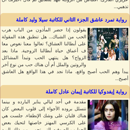
تذهبي...
رواية تمرد عاشق الجزء الثاني للكاتبة سيلا وليد كاملة
يقولون إذا حضر المأذون من الباب هرب
الحب من الشباك... هل تنطبق هذه المقولة
على أبطالنا العشاق؟ تعالوا معنا نغوص معا
ف أعماق حياة أبطالنا الزوجية. ماذا بعد
الزواج؟ هل ينتهي الحب وتبدأ المشاكل
والروتين والملل أم أن هناك حب من نوع آخر
يبدأ وهم الحب أصبح واقع، ماذا نجد في هذا الواقع هل العاشق
أصبح...
رواية إيفدوكيا للكاتبة إيمان عادل كاملة
مقدمة في أحد ليالي يناير البارده و بينما
تتسلل بروده الأجواء إلى قلوب البعض كان
هناك قلبان على وشك الإنطفاء. جلست هي
على الكرسي المهتز خاصتها لتحيك بعض
الجوارب الصوفيه التي تحمي من ذلك البرد