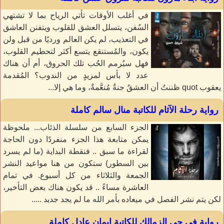
في أغلب الأوقات تأتي الرياح بما لا تشتهي
السُفن، يتسلل العشق للقلوب ويتفنن العاشق
في التعذيب، لم يكن العالم ورديًا من قبل ولن
يكون، والمُستنقع يتسع أكثر لتحطيم القلوب،
فهل سيُرمم الحُب تلك الحروق، أم أن هناك
عدد لا بأس لمزيدٍ من الندوب؟ المُقدمة
يعقوب quot ظننتُ أن العشقُ جنةٌ مُنعَّمةٌ، وما هي إلا...
رواية رحلة الآثام للكاتبة منال سالم كاملة
الجزء السابع من سلسلة الذئاب... ملحوظة
يمكن متابعة هذا الجزء منفردًا دون الحاجة
لقراءة ما سبق .. فنقطة البداية (ما لم يسرد
بين السطور) ستكون من هنا مواعيد النشر
الجمعة والثلاثاء من كل أسبوع. في تمام
العاشرة مساءً .. قد يكون هناك بعض التأخير،
لكن يتم نشر الفصل في ميعاده بأمر الله ما لم يجد جديد .....
رواية في حي الزمالك للكاتبة إيمان عادل كاملة