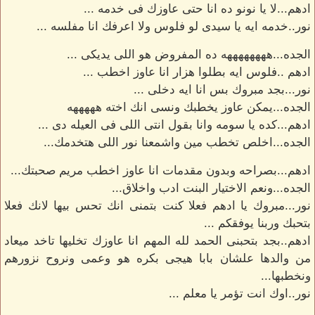
ادهم...لا يا نونو ده انا حتى عاوزك فى خدمه ...
نور..خدمه ايه يا سيدى لو فلوس ولا اعرفك انا مفلسه ...
الجده...ههههههههه ده المفروض هو اللى يديكى ...
ادهم ..فلوس ايه بطلوا هزار انا عاوز اخطب ...
نور...بجد مبروك بس انا ايه دخلى ...
الجده...يمكن عاوز يخطبك ونسى انك اخته هههههه
ادهم...كده يا سومه وانا بقول انتى اللى فى العيله دى ...
الجده...اخلص تخطب مين واشمعنا نور اللى هتخدمك...
ادهم...بصراحه وبدون مقدمات انا عاوز اخطب مريم صحبتك...
الجده...ونعم الاختيار البنت ادب واخلاق...
نور...مبروك يا ادهم فعلا كنت بتمنى انك تحس بيها لانك فعلا
بتحبك وربنا يوفقكم ...
ادهم..بجد بتحبنى الحمد لله المهم انا عاوزك تخليها تاخد ميعاد
من والدها علشان بابا هيجى بكره هو وعمى ونروح نزورهم
ونخطبها...
نور..اوك انت تؤمر يا معلم ...