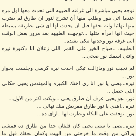
توجه يحيى مباشرة الى غرفته الطبيبه التى تحدث معها اول مره
عندما اتى بنور وطلب منها أن تشرح لنور ان طارق لم يقترب
منها نهائيا وانه لحقها قبل ان يحدث لها اى شى بطريقه بسيطه
حيث انها امرأه مثلها ...توجهت الطبيبه بعد مرور بعض الوقت
الى غرفه نور وجدتها تبكى بشده..
الطبيبه. ..صباح الخير على القمر اللى زعلان انا دكتورة نيره
وانتى اسمك نور صحى...
لم تجيب نور ومازالت تبكى اخدت نيره كرسى وجلست بجوار
نور ...
نيره...بصى يا نور انا زى اختك الكبيره والمهندس يحيى حكالى
اللى حصل ..
نور. .هو يحيى عرف أن طارق يعنى ...وبكت اكثر من الاول...
نيره ..اهدى يا نور طارق مقربش منك نهائى ...
نور..توقفت على البكاء ونظرت لها ..ازاى ده...
نيره..بصى يا ستى يحيى كان قلقان جدا من طارق ده فمشى
وراكى من وقت ما خرجتى من البيت وكمان لحقك قبل ما