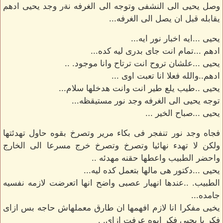
وصل يحيى الى النشفى وتوجه الى الغرفه نةر وجد يحيى ادهم
يقابله قبل ان يصل الى الغرفه...
يحيى ...ايه اخبار نور ايه...
ادهم ...تمام انت جاى بدرى ليه كده...
يحيى ...علشان تروح انت ترتاح وانا موجود. ..
ادهم..والله فعلا انا تعبت اوى ...
يحيى ..طيب يلع طير انت وانت هدخلها سلام...
توجه يحيى الى الغرفه وجد نور مستيقظه...
يحيى ...صباح الخير ...
فجاه وجد نور تنفجر فى بكاء مرير وتصرخ بقوه حاول تهدئتها
ولكن لا تهدء نهائيا وتصرخ وتصرخ خرج مسرعا الى الخارج
واحضر الطبيب واعطها حقنه مهدئه ..
يحيى ...دكتور هى مالها بتعمل كده ليه...
الطبيب. ..عندها انهيار عصبى واضح انها اتعرضت لازمه نفسيه
جامده...
يخيى مفكرا انا لازم افهمها ان طارق معملهاش حاجه بس ازاى
فكر يا يحيى فكر ايوه عرفت ازاى. .