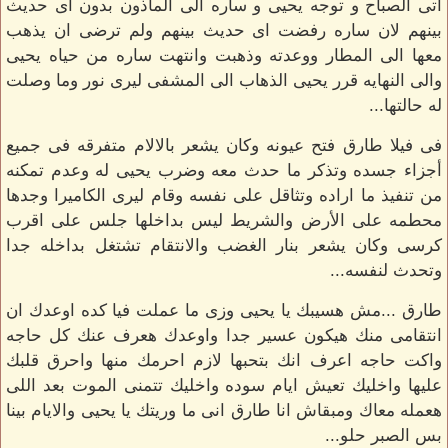
اتى الصباح و توجه يحيى و ساره الى الماذون بدون اى حديث
بينهم لان ساره رفضت اى حديث بينهم ولم ترضى ان يذهب
معها الى المطار ووعدته وذهبت وانتهت ساره من حياه يحيى
والى النهايه قرر يحيى الذهاب الى المشفى ليرى نور وما وصلت
له حالتها...
فى فيلا طارق فتح عيونه وكان يشعر بالالام متفرقه فى جميع
أجزاء جسده وتذكر ما حدث معه وضرب يحيى له وعدم تمكنه
من تنفيذ ما اراده وتثاقل على نفسه وقام ليرى الكاميرا وجدها
محطمه على الأرض والشريط ليس بداخلها جلس على اقرب
كرسى وكان يشعر بنار الغضب والانتقام تشتغل بداخله جدا
وتحدث لنفسه...
طارق ...مش هسيبك يا يحيى وزى ما عملت فيا كده اوعدك ان
انتقامى منك هيكون عسير جدا واوعدك هعرف عنك كل حاجه
واكت حاجه اعرف انك بتحبها لازم احرمك منها واحرق قلبك
عليها واخليك تعيش ايام سوده واخليك تتمنى الموت بعد اللى
هعمله معاك ومبقاش انا طارق انى ما وريتك يا يحيى والايام بينا
بس الصبر حلو...