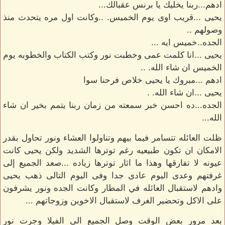
ادهم...ربنا يخليك يا برنس عقبالك...
يحيى ...قريب اوى يوم الخميس. ..وكانت اول مره يتحدث منذ
وصولهم ..
الجده..خميس ايه ...
يحيى ...انا كلمت عمى وخطبت نور وكتب الكتاب والخطوبه يوم
الخميس ان شاء الله. ..
ادهم ...مبروك يا يحيى خلاص فرحنا سوا
يحيى ...ان شاء الله. .
الجده...ده احسن خبر سمعته من زمان ربنا يتمم بخير ان شاء
الله...
ظلت العائله تتسامر فيما بيهم وتناولوا العشاء ونور تحاول بقدر
الامكان ان تكون طبيعيه رغم توترها الشديد ولكن يحيى كانت
عيونه لا تفارقها وهذا ما اثار توترها زياده ...صعد الجميع إلى
غرفتهم وعدى اليوم عادى جدا وفى اليوم التالى ذهب يحيى
وادهم لاستقبال العائله في المطار وكانت الجده ونور يشرفون
على الاكل وتحضير الغرف لاستقبال الاخوين وزوجاتهم ...
بعد مرور بعض الوقت وصل الجميع الى الفيلا وجرت نور