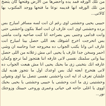
من تلك الورقه فمد يده واحضرها من الارض وفتحها كان يتضخ
من تلك الورقه انها قديمه نوعا ما فتحها ووجد المكتوب بها
كالاتى...
حبيبى يحيى وحشتنى اوى رغم ان انت لسه مسافر امبارح بس
برده وحشتنى اوى انت عارف ان انت اصلا بتكون واحشنى حتى
وانت قدامى وجنبى بس بصراحه انا كنت صاحيه وانت ماشى
بس اتحرجت اخرج اشوفك بعد اللى حصل بينا امبارح انت
عارف انى وانا بكتب الجواب ده محروجه جدا وحاسه ان وشى
احمر وسخن جدا عارف يا يحيى انى مش زعلانه من اللى حصل
بينا وانى سلمتك نفسى لانى عارفه اننا هنتجوز لما ترجع وكمان
عارفه انك بتخبنى زى ما بحبك يحيى انا مش هبعت الجواب ده
لانى هتحرج ابعته ليك بس اوعدك اول ما نتجوز هديه ليك
علشان تعرف اد ايه انت واحشنى نفسى تتصل بيا اوى وتقولى
وحشتينى زى ما انت وحشنى يا حبيبى وحشتنى يا بحيى بحبك
اووى يا اغلى حاجه فى حياتى وعمرى وروحى حبيبتك وزوجتك
نور...