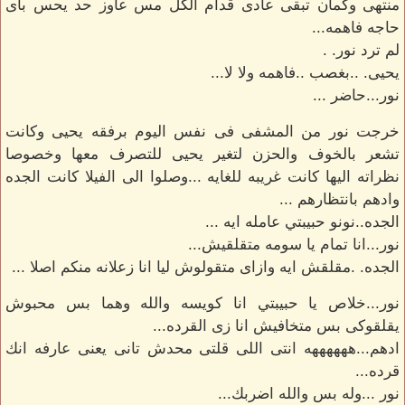
منتهى وكمان تبقى عادى قدام الكل مس عاوز حد يحس باى
حاجه فاهمه...
لم ترد نور. .
يحيى. ..بغصب ..فاهمه ولا لا...
نور...حاضر ...
خرجت نور من المشفى فى نفس اليوم برفقه يحيى وكانت
تشعر بالخوف والحزن لتغير يحيى للتصرف معها وخصوصا
نظراته اليها كانت غريبه للغايه ...وصلوا الى الفيلا كانت الجده
وادهم بانتظارهم ...
الجده..نونو حبيبتي عامله ايه ...
نور...انا تمام يا سومه متقلقيش...
الجده. .مقلقش ايه وازاى متقولوش ليا انا زعلانه منكم اصلا ...
نور...خلاص يا حبيبتي انا كويسه والله وهما بس محبوش
يقلقوكى بس متخافيش انا زى القرده...
ادهم...ههههههه انتى اللى قلتى محدش تانى يعنى عارفه انك
قرده...
نور ...وله بس والله اضربك...