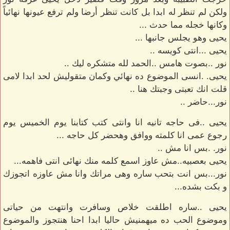
ولكن لم تنظر له ابدا بل كانت تنظر أرضا ولم ترفع عيونها نهائياً
وكانها خجله مما حدث ...
يحيى وهو يجلس جانبها ...
يحيى ...انتى كويسه ..
نور ..بصوت هامس ..الحمد لله متشكره ليك ..
يحيى. .انسى الموضوع ده نهائي وكمان متقوليش لحد ابدا لامى
قلت انك تعبتى وجبتك هنا ..
نور...حاضر ..
يحيى ..فى حاجه تانيه انا وانتى كتب كتابنا يوم الخميس يوم
رجوع عمى انا كلمته ووافق وهحضر كل حاجه ...
نور. .بس انا مش ..
يحيى بعصبيه..مش عاوز اسمع كلمه منك نهائى انتى فاهمه...
نور...بس انت بتحب ساره وهى مراتك وانا مش عاوزه اتجوزك
و بكت بشده...
يحيى ..ساره اطلقت خلاص وسافرت وانتهت من حياتى
وموضوع الحب ده ميهمنيش حاليا ابدا احنا هنتجوز والموضوع