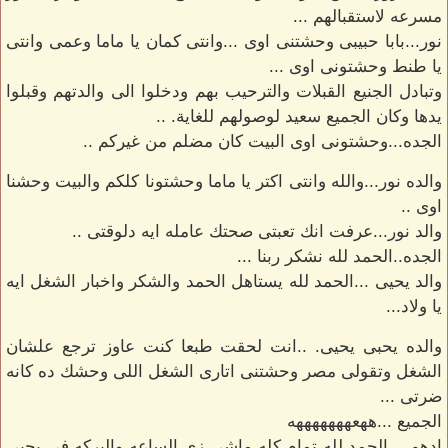
مسرعه لاستقبالهم ...
نور...بابا حبيبى وحشتنى اوى ...وانتى كمان يا ماما وعمى وانتى
يا طنط وحشتونى اوى ...
وتبادل الجنيع القبلات والترحيب بهم ودخلوا الى والدتهم وقبلوا
يدها وكان الجميع سعيد لوصولهم للغاية. ..
الجده...وحشتونى اوى البيت كان مضلم من غيركم ..
والده نور...والله وانتى اكتر يا ماما وحشتونا كلكم والبيت وحشنا
اوى ..
والد نور...عرفت انك تعبتى صحتك عامله ايه دلوقتى ..
الجده..الحمد لله نشكر ربنا ...
والد يحيى ...الحمد لله يستاهل الحمد والشكر واخبار الشغل ايه
يا ولاد...
والده يحبى يحيى. ..انت لحقت طبعا كنت عاوز ترجع علشان
الشغل وتقولى مصر وحشتنى اتارى الشغل اللى وحشك ده كانه
ضرتى ...
الجميع ...ههعهههههههه
ادهم. ..الحمد لله تمام كله ماشى زى الساعه والبركه في يحيى