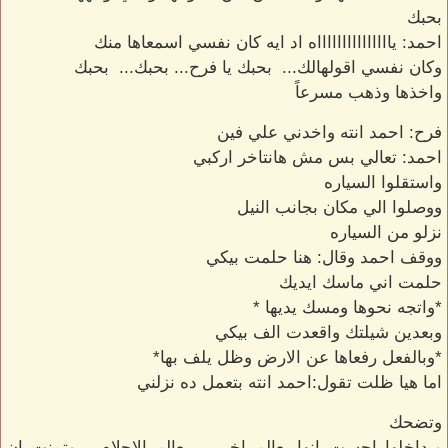
بحبك
احمد: ياااااااااااااااه اد ايه كان نفسي اسمعاها منك
وكان نفسي اقولهالك... بحبك يا فرح... بحبك... بحبك
واخذها وذهب مسرعاً
فرح: احمد انته واخدني علي فين
احمد: تعالي بس مش هانتاخر اركبي
واستقلوا السياره
ووصلوا الي مكان بجانب النيل
نزلو من السياره
ووقف احمد وقال: هنا حلمت بيكي
حلمت اني ماسك ايديك
*واتجه نحوها ومسك يديها *
وبعدين شيلتك واقعدت الف بيكي
*وبالفعل رفعاها عن الارض وظل يلف بها*
اما هيا ظلت تقول:احمد انته بتعمل ده نزلني
وتضحك
وبداخلها احست انها بعالم اخر... بعالم الاحلام... وتمنت ان