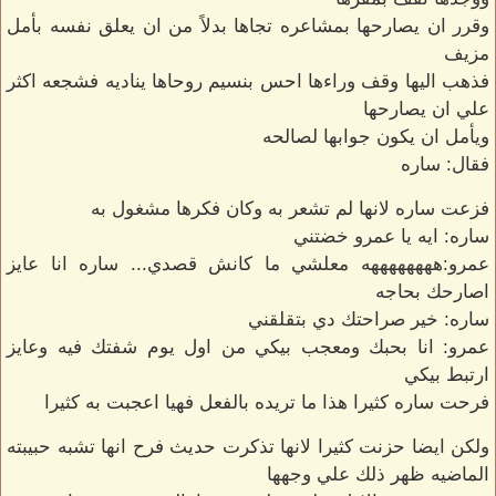
وقرر ان يصارحها بمشاعره تجاها بدلاً من ان يعلق نفسه بأمل
مزيف
فذهب اليها وقف وراءها احس بنسيم روحاها يناديه فشجعه اكثر
علي ان يصارحها
ويأمل ان يكون جوابها لصالحه
فقال: ساره
فزعت ساره لانها لم تشعر به وكان فكرها مشغول به
ساره: ايه يا عمرو خضتني
عمرو:ههههههههه معلشي ما كانش قصدي... ساره انا عايز
اصارحك بحاجه
ساره: خير صراحتك دي بتقلقني
عمرو: انا بحبك ومعجب بيكي من اول يوم شفتك فيه وعايز
ارتبط بيكي
فرحت ساره كثيرا هذا ما تريده بالفعل فهيا اعجبت به كثيرا
ولكن ايضا حزنت كثيرا لانها تذكرت حديث فرح انها تشبه حبيبته
الماضيه ظهر ذلك علي وجهها