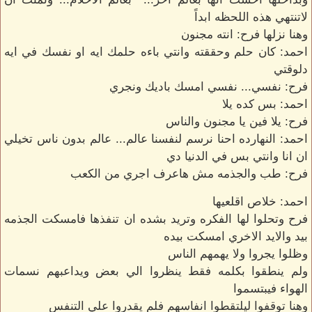
لاتنتهي هذه اللحظه ابداً
وهنا نزلها فرح: انته مجنون
احمد: كان حلم وحققته وانتي باءه حلمك ايه او نفسك في ايه
دلوقتي
فرح: نفسي... نفسي امسك باديك ونجري
احمد: بس كده يلا
فرح: يلا فين يا مجنون والناس
احمد: النهارده احنا نرسم لنفسنا عالم... عالم بدون ناس تخيلي
ان انا وانتي بس في الدنيا دي
فرح: طب والجذمه مش هاعرف اجري من الكعب
احمد: خلاص اقلعيها
فرح وتحلوا لها الفكره وتريد بشده ان تنفذها فامسكت الجذمه
بيد والايد الاخري امسكت بيده
وظلوا يجروا ولا يهمهم الناس
ولم ينطقوا بكلمه فقط ينظروا الي بعض ويداعبهم نسمات
الهواء فيبتسموا
وهنا توقفوا ليلتقطوا انفاسهم فلم يقدروا علي التنفس