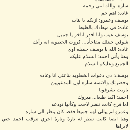
ساره: واللهِ انتي رخمه
غاده: اهم جم
يوسف وعمرو: ازيكم يا بنات
غاده: في ميعادك بالظبط
يوسف:عيب وانا اقدر اتاخر يا جميل
شوفي جبتلك مفاجأه... كروت الخطوبه ايه رأيك
غاده: الله يا يوسف جميله اوي
وهنا يأتي احمد: السلام عليكم
الجميع:وعليكم السلام
يوسف: دي دعوات الخطوبه بتاعتي انا وغاده
وحضرتك والانسه ساره اول المدعويين
ياريت تشرفونا
احمد: اكيد طبعا... مبروك
اما فرح كانت تنظر لاحمد وكأنها تودعه
وعمرو لم يبالي لهم جميعا فقط كان ينظر الي ساره
وهيا ايضا كانت تنظر له تارةً وتارةً اخري تترقب احمد حتي
لايراها