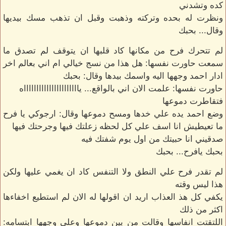
كده وتشدني
ونظرت له بحده وتركته وذهبت وقبل ان تذهب مسك بيديها
وقال... بحبك
لم تتحرك فرح من مكانها كاد قلبها ان يتوقف لم تصدق ما
سمعت حاورت نفسها: هل هذا من نسج خيالي ام اني بعالم اخر
ادار احمد وجهها اليه واسمك بيدها وقال: بحبك
حاورت نفسها: علمت الان اني بالواقع... يااااااااااااااااااااااه
فتقاطرت دموعها
وضع احمد يده علي خدها ومسح دموعها وقال: ارجوكي يا فرح
ما تعيطيش انا اسف علي كل لحظه زعلتك فيها وجرحتك فيها
صدقيني انا حبيتك من اول يوم شفتك فيه
بحبك يافرح... بحبك
لم تقدر فرح علي النطق ولا التنفس كاد ان يغمي عليها ولكن
هذا ليس وقته
يكفي كل هذ العذاب اريد ان اقولها له الان لم استطيع اخفاءها
اكثر من ذلك
اللتقتت انفاسها وقالت من بين دموعها وعلي وجهها ابتسامه: