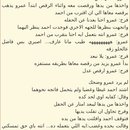
واخذها من يدها ورقصت معه واثناء الرقص ابتدأ عمرو يذهب
برقصه معاها الي ان اقترب من احمد
فرح: عمرو احنا بعدنا عن الحفله
واتجهت بنظرها للجهه الاخري فوجدت احمد ينظر اليهما
فرح: عمرو انته بتعمل ايه احنا بنقرب من احمد
عمرو: هههههههههه طيب مانا عارف... اصبري بس فاضل
عالحلو زقه
فرح: عمرو: يلا نبعد
بدأ عمرو يزيد من رقصه معاها بطريقه مستفزه
فرح: عمرو ارقص عدل
لم يرد عمرو وضحك
اشتد احمد غيظا وغضبا ولم يتحمل فاتجه نحوهما
وقال: كفايه اوي لحد كده
واخذها من يدها ليبعد امتار عن الحفل
وفرح تحاول ان تفلت يديها
فتوقف احمد وافلتت يدها من يده
وقالت بحده وغضب:ايه اللي بتعمله ده... انته باي حق تمسكني