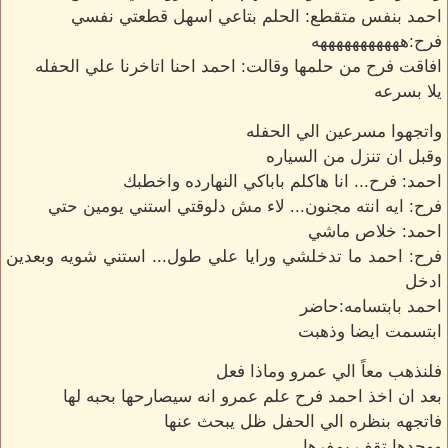
احمد بنفس متقطع: الحلم بتاعي اسهل قطعتي نفسي
فرح:هههههههههههه
افاقت فرح من حلمها وقالت: احمد احنا اتاخرنا علي الحفله
يلا بسرعه
واتجهوا مسرعين الي الحفله
وقبل ان تنزل من السياره
احمد: فرح... انا هاكلم باباكي النهارده واخطبك
فرح: ايه انته مجنون... لاء مش دلوقتي استني يومين حتي
احمد: خلاص ماشي
فرح: احمد ما تدخلشي ورايا علي طول... استني شويه وبعدين
ادخل
احمد بابتسامه:حاضر
ابتسمت ايضا وذهبت
فلنذهب معاً الي عمرو وماذا فعل
بعد ان اخذ احمد فرح علم عمرو انه سيصارحها بحبه لها
فاتجهه بنظره الي الحفل ظل يبحث عنها
ووجدها تقف بمفرها