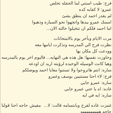
فرح: طيب استني لما الحفله تخلص
عمرو: لا كفايه كده
لم يقدر احمد ان ينطق بشئ
امسك عمرو بيدها واتجهوا نحو السياره وذهبوا
اما احمد فلكم ان تتخيلوا حالته الان...
مرت الايام وبأخر يوم بالامتحانات
نظرت فرح الي المدرسه وتذكرت ايامها معه
وودعت كل مكان بها
وحاورت نفسها: هل هذه هي النهايه... فاليوم اخر يوم بالمدرسه
وهيا كانت الوسيله الوحيده لرؤيته اريد ان اودعه
ساره: انتم هاتروحوا ولا تستنوا معايا احمد ويوصلكم
فرح: لاء احنا مستنيين يوسف وعمرو
ساره: عمرو جايي
غاده: اه يا ختي عمرو جايي
ساره: ايه في ايه
غمزت غاده لفرح وبابتسامه قالت: لا... مفيش حاجه احنا قولنا
حاجه هههههههههه