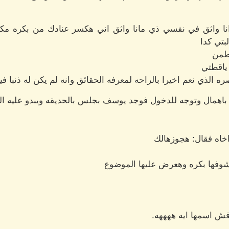
انا واثق في نفسي ذي مانا واثق اني هكسر عنادك من بكره مكت
بتي كدا
اطمن
ياقطتي
ره الذي نعم اخيرا بالراحه لمعرفه الحقائق وانه لم يكن له ذنبا ف
اهمال وتوجه للدخول فوجد يوسف بجلس بالحديقه ويبدو عليه ا
خاه فقال: هجوزهالك
هشوفها بكره وهعرض عليها الموضوع
فش اسمها ايه ههههه.