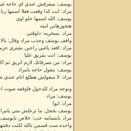
يوسف: ميفرقش عندي اي حاحه غير
مراد: انت كدا وقعت فعلا اسمها رنا ي
يوسف: الله اسمها حلو اوي
هتجوزهاني امته
مراد. بسخريه: دلوقتي
واقف يوسف وجذب مراد وقال: يالا
مراد: اقعد ياغبي راحين نشتري جزمه
يوسف: انت بتتريق عليا
مراد: من تصرفاتك لازم اتريق ثم
يوسف: بتقول حاجه يامراد
مراد: لا مبقولش هطلع انام عندي ش
وتوجه مراد للدخول فاوقفه صوت اخ
يوسف: مراد
مراد: ايوا
يوسف بخجل: ما تزعلش مني يامراد 
مراد بابتسامه حب: خلاص يايوسف ق
واحده ست قسمن بالله لكنت دفنتها 