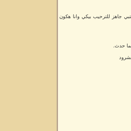
بي جاهز للترحيب بيكي وانا هكون
يما حدث.
لشرود