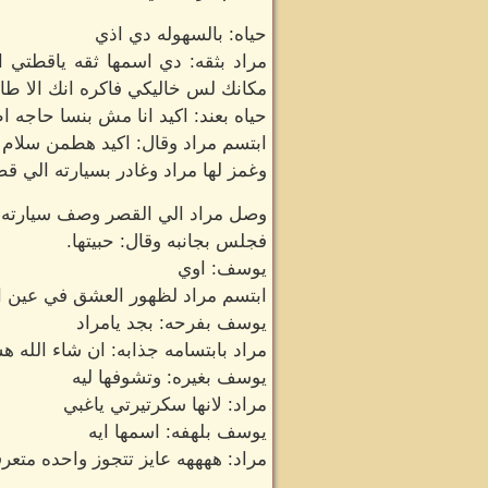
حياه: بالسهوله دي اذي
مراد بثقه: دي اسمها ثقه ياقطتي 
مكانك لس خاليكي فاكره انك الا طال
حياه بعند: اكيد انا مش بنسا حاجه 
ابتسم مراد وقال: اكيد هطمن سلام 
وغمز لها مراد وغادر بسيارته الي قص
وصل مراد الي القصر وصف سيارته ب
فجلس بجانبه وقال: حبيتها.
يوسف: اوي
ابتسم مراد لظهور العشق في عين ا
يوسف بفرحه: بجد يامراد
مراد بابتسامه جذابه: ان شاء الله 
يوسف بغيره: وتشوفها ليه
مراد: لانها سكرتيرتي ياغبي
يوسف بلهفه: اسمها ايه
مراد: ههههه عايز تتجوز واحده متعر