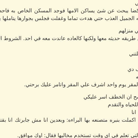
ي
ضا يبحث عن شئ يساكن الامها فوجد المسكن الخاص به فاحضره
ته الجميل العذب حتي هدءت تماما وغفلت فجلس بجوارها يتاملها 
ي منزلهم
ن طريقه حديثه معها ولكنها كالعاده عاندت معه في احد. الشروط ا
لتني
ف دي
ه
المقر يوم واحد اشرف علي المقر واتامر عليك برحتي.
اضح ان الخطف اسر عليكي
لحياه والتقدم
نا
اكملت بنبره متصنعه بها البراءه: وبعدين انا مش جابرتك انا ب
التي تعلم في اي وقت تستخدم مخالبها فقال: اوك موافق.