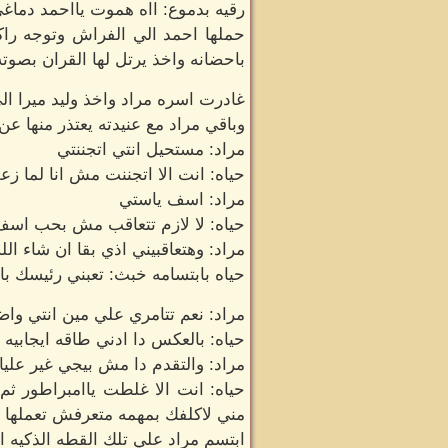
رقيه بدموع: ااه هموت يااحمد دماغ
حملها احمد الي الفراش وتوجه راك
باحضانه واخذ يرتل لها القران بصو
غادرت اسره مراد واخذ وليد ميرا ال
وباقي مراد مع عنيدته يعتذر منها ع
مراد: مستحيل انتي اتجننتي
حياه: انت الا اتجننت مش انا لما زع
مراد: اسف ياستي
حياه: لا لازم تتعاقب مش بحب اس
مراد: وهتعاقبيني اذي بقا ان شاء الل
حياه بابتسامه خبث: تعبني رئيسك ب
مراد: نعم تتامري علي مين انتي و
حياه: بالعكس دا ادني طاقه ايجابيه ل
مراد: والتقدم دا مش بيجي غير عليا ا
حياه: انت الا غلطت ياامبراطور ثم 
مني لاكلفك بمهمه متعرفش تعملها
ابتسم مراد علي تلك القطه الذكيه 