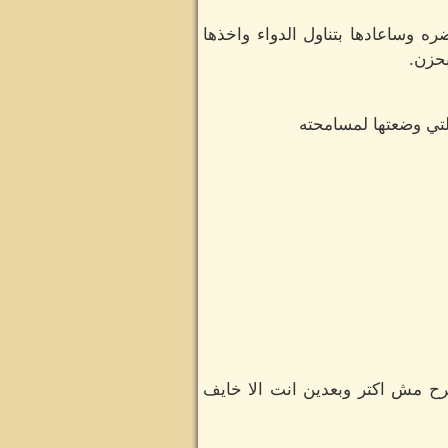
 وساعادها بتناول الدواء واخذها
بحزن.
لتي وضعتها لمسامحته
قترح مش اكتر وبعدين انت الا خايف