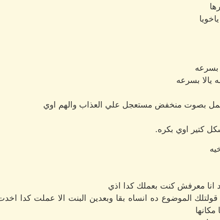
ها
اخويا
 بسرعه
 يالا بسرعه
 اكمل بصوت منخفض مستعجل علي العذاب والهم اوي
كل كتير اوي بكره.
يه
انا معرفش كنت بعملك كدا اذي
ولتلك الموضوع ده انساه بقا وبعدين البنت الا عملت كدا اخد
مكانها