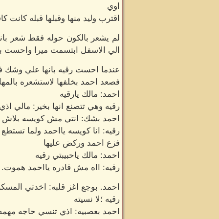
اوي
اقترب وليد منها وقبلها قبله كانت كا
لم يشعر بالكون حوله فقط شعر بانه
الي الاسفل ابتسمت ميرا واحست بفر
عندما احست رقيه بانها علي وشك ف
فصعد احمد بخلفها لاستشعره بالمها
احمد: مالك يارقيه
رقيه وهي تتصنع انها بخير: مالي اذي 
احمد بشك: انتي مش كويسه بلاش ت
رقيه: انا كويسه يااحمد ولما تستطع
فزع احمد وركض عليها
احمد: مالك ياحبيبتي رقيه
رقيه: ااه مش قادره يااحمد هموت.
احمد. بوجع اغز قلبه: اخدتي المسك
رقيه ؛لا نسيته
احمد بعصبيه: اذي تنسي حاجه مهمه 