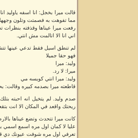
قالت ميرا بخجل: انا اسفه ياوليد ا
مما تفوهت به فصمتت وتلون وجهها ب
رفعت ميرا عيناها وقذفته بنظرات 
اني انا الا اتالمت مش انتي.
لم تنطق اسيل فقط تدعي عينها تتشبع
فهو حقا جميلا
وليد: ميرا
ميرا: لا رد.
وليد: ميرا انتي كويسه مي
قاطعته ميرا بصدمه كبيره وقالت: بح
صدم وليد. لم يتخيل انه احبته ب
ريحتك واقعد في المكان الا انت بتق
كانت ميرا تتحدث وتضع عيناها بالارض
عليا لا كمان اول مره اسمع اسمي با
تعرفي اول مره شوفت عيونك دي قرا