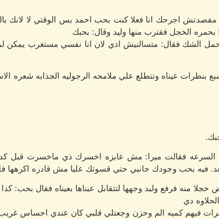
نا مقصدتش اجرحك انا فعلا كنت بحب احمد بس الوقتي لا لانك بالنس
حمره الخجل فقترب منها وليد وقال: بحبك
تحمل الشك فقال: متسالنيش اذي لان انا نفسي مستغرب يمكن ل
 بنظرات عيناه وتتطلع علي ملامحه الرجوليه الجذابه شعره الاسو
بك.
تلك السرعه فقالت ميرا: مش عايزه اخسرك ذي ماخسرت قبل كدا
عد. فيه بحب وجودك جانبي حتي قسوتك عليا مش قادره اكرهها فلو د
 خجلا منه فرفع وليد وجهها لتتقابل عيناها بعيناه فقال بحب: كدا
لحلاوه دي
ت فيهم كميه الم وحزن وجعتلي قلبي كان عندي احساس غريب ا