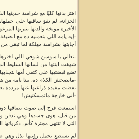
اهتز بدنها كليًا مع شراسة حديثها 
الخزانة، لم تقوَ ساقيها على حملها
الأخيرة موبخة والدتها بنبرتها المزعو
-إيه يامه اللي بتعمليه ده مع الضيفة
أجابتها بشراسة مهلكة لما تبقى من 
-تعالي يا سوسن شوفي اللي اخترها ي
شهقت ابنتها من لسانها السليط ال
تضع قبضتيها على كتفي أمها لتجذبها 
-مايصحش الكلام ده، بينا يامه من هنا
نفضت مفيدة ذراعيها عنها مرددة ب
-أني خارجة ماتمسكنيش!
استمعت فرح إلى صوت بصاقها دون أن
من قبل، هوى جسدها وهي تدفن وجهه
التي لا تنتهي مجترة كأس ذكرياتها ال
لم تستطع تحمل رؤيتها تذل وهي ضي