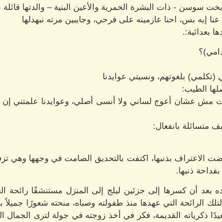
خت سوسن - ذات البشرة الخمرية والأعين البنية – والدتها قائلة بع
 عنا إيه بس، احنا عازمينه على فرحي، وجايبين مرته نبهدلها
ا بعدائية:.
امي)؟
 (تكلمي) بلغوتهم، ونسيتي عوايدنا
لها الطيب:
ات مش عشان أعوج لساني ولا أنسى أصلي، وعوايدنا علمتني إن 
ف متسائلة بانفعال:
رفضت الاعتراف بذنبها، اكتفت بالتحديق الصامت في وجهها وهي 
فداحة ذنبها.
ه بعد أن كسرها إلى جزئين ليلج إلى المنزل مستنشقًا رائحة ال
لك الرائحة التي عهدها منذ طفولته وصباه، منحته شعورًا جميلاً 
دًا ذكرياته القديمة، فكر في أخذ زوجته في جولة لترى الجمال ا