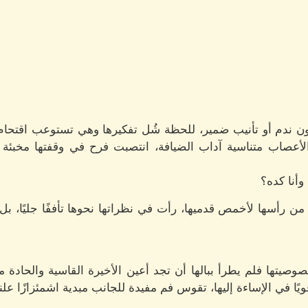
اً دون ندم أو تأنيب ضمير، للحظة شُل تفكيرها وهي تستوعب اقتحا
الأعصاب متناسية آداب الضيافة، انتصبت فرح في وقفتها مخبئة 
وأنا كده؟
ن رأسها لأخمص قدميها، رأت في نظراتها نحوها تأففًا جليًا، بل و
يتها فلم يطرأ ببالها أن تجد أعين الأخيرة القاسية والحادة مثب
يًا في الإساءة إليها، تقوس فم مفيدة للجانب مبدية اشمئزازًا علني