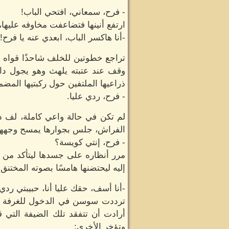
- فرح، سمعاني، افتحي الباب!
ارتفع أنينها فتضاعفت مخاوفه عليها،
-أنا هاكسر الباب، ابعدي عنه يا فرح!
تراجع خطوتين للخلف شاحذًا قواه لي
وقف عند عتبته يلهث وهو يجول داخل
ذراعيها الملتفين حول ركبتيها المضم
- فرح، ردي عليا.
لم تكن في حالة واعي كاملة، لف ذرا
الفراش، جلس بجوارها يمسح وجهها ال
- فرح، إنتي كويسة؟
مرر أنظاره على جسدها ليتأكد من ع
إليه ليحتضنها هامسًا بصوته المختنق:
-أنا أسف، حقك عليا أنا، حبيبتي رد
ترددت سوسن في الدخول للغرفة بعد 
أرادت أن تتفقد تلك الضيفة التي 
وتؤخر الأخرى: