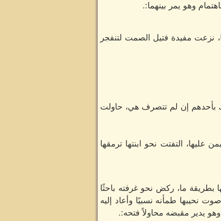
هتمام وهو يمر بينهما:.
ا، نزعت مفيدة فتيل الصمت لتنفجر
ك بأحدهم إن لم تتصرف هي، حاولت
 عليها، التفتت نحو ابنتها ترمقها
ا بطريقة ما، ركض نحو غرفته باحثًا
صوت نحيبها طمأنه نسبيًا وأعاد إليه
هو يدير مقبضه محاولاً فتحه:.