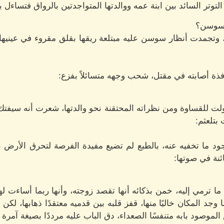
توتر السائد بين ابنة عمه ووالدتها المتواجدتين بالرواق فتساءل با
 سوسن؟
 وتجمدت أنظار سوسن عليه مبتلعة ريقها بقلق مقروء في عينيه
فذة أصابته في مقتل، شحب وجهه متسائلاً بفزع:
ت للقساوة ومن نظراته المحتقنة نحو والدتها، شعرت أنه سيفت
بتلعثم:
ود ما تخفيه عنه، بالطبع لم تضيع مفيدة الفرصة لتحرق الأرض بمن
ئنة في صوتها:
م ما ترمي إليه، خمن بذكائه أنها تقصد زوجته، وأنها ربما أساءت له
 وجد المكان خاليًا منها، قفز قلبه بين قدميه معتقدًا ذهابها، لكن 
وصود بابه متنفسًا الصعداء، دق الباب عليه مرددًا بصيغة آمرة و