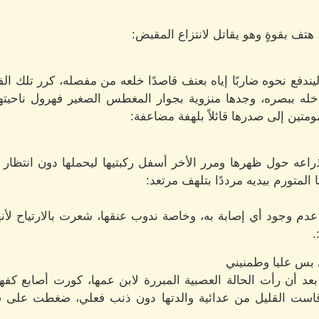
 هتف بقوةٍ وهو يقاتل لانتزاع المقبض:
ندفع نحوه ضاربًا إياه بعنف قاصدًا خلعه من مفصله، كرر تلك ال
ه ببصره، وجدها منزوية بجوار المغطس الصغير فهرول ناحيتها،
ومتين إلى صدرها قائلاً بلهفة مضاعفة:
عه حول ظهرها ومرر الأخر أسفل ركبتيها ليحملها دون انتظار رد
متورم بيديه مرددًا بتلهف مرتعد:
دم وجود أي إصابة به، وخاصة ندوب عنقها، شعرت بالارتياح لأن
.
ي بس عليا وطمنيني
أن رأت الحالة العصبية المبررة لابن عمها، كورت أصابع كفها 
قاست القليل من عدائية والدتها دون ذنب فعلي، ضغطت على شف