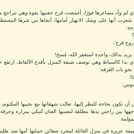
الذي لم وأد مشاعرها فورًا، أغمضت فرح جفنيها بقوة وهي تتراجع
، شعرت أنها على وشك الانهيار أمامها، أنجاها من شرها المستط
جة:
؟
روح فرح:.
زيد بدالك، واحدة استغفر الله، مُسخ!
ذي بدا كالسياط وهي توصف ضيفة المنزل بأقذع الألفاظ، ارتفع 
نحو باب الغرفة:
!
عبوس:
 تكون بحاجة للنظر إليها، تعالت شهقاتها مع نحيبها المكتوم، ل
ا بين راحتي يدها مطلقة لنفسها العنان لتبكي بمرارة وحرقة 
مؤلمة.
فة عزيزة في منزل العائلة لمجرد ضغائن حملتها أمها ضد طليق