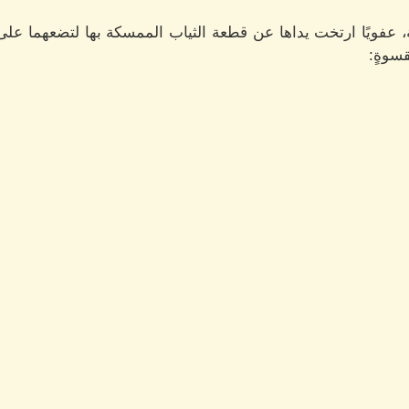
نة، عفويًا ارتخت يداها عن قطعة الثياب الممسكة بها لتضعهما على
قسوةٍ: