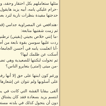
مثلها ستعاملهم بكل احتقار وحقد، وب
-حرام عليكي يامه، أبيه يزيد هايقول
حدجتها مفيدة بنظرات نارية لترد بعده
-هتدافعي عن المصراوية جدامي (قد
ثم زمت شفتيها متابعة:
-ما إنتي خلاص بجيتي (بقيتي) ترطني
ردت عليها سوسن بقوة نابعة من أص
-أنا اتعلمت يامه في أحسن الجامع
أسكت عن ظلمك ليها؟
ثم تحولت لنكنتها للصعيدية وهي تضي
-من ميتى (امتى) بنعايرو الناس؟
ورغم كون ابنتها على حق إلا أنها 
على أسلوبها ولم تتوان عن إشعارها ب
ألقى ببقايا القشة التي كانت في يد
ابتسم يزيد بسعادة فقد كان يشتاق لت
دون أن يتجول كذلك في بلدته مستعي