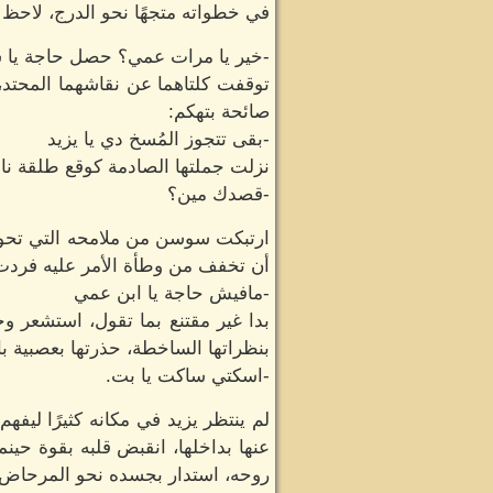
في خطواته متجهًا نحو الدرج، لاحظ ال
-خير يا مرات عمي؟ حصل حاجة يا
توقفت كلتاهما عن نقاشهما المحتد،
صائحة بتهكم:
-بقى تتجوز المُسخ دي يا يزيد
نزلت جملتها الصادمة كوقع طلقة نا
-قصدك مين؟
ارتبكت سوسن من ملامحه التي تحول
أن تخفف من وطأة الأمر عليه فردت 
-مافيش حاجة يا ابن عمي
بدا غير مقتنع بما تقول، استشعر وج
بنظراتها الساخطة، حذرتها بعصبية با
-اسكتي ساكت يا بت.
لم ينتظر يزيد في مكانه كثيرًا ليفه
عنها بداخلها، انقبض قلبه بقوة حينما
روحه، استدار بجسده نحو المرحاض الم