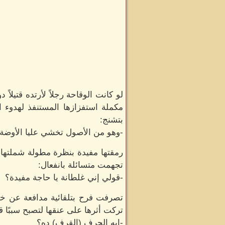
لو كانت الوقاحة رجلاً لأرتده قتيل
مكملة استفزازها المستنفذ لهدوء 
بتشنج:
-وهو من الأصول تخشي عليا الأوضة 
رمقتها مفيدة بنظرة مطولة شملتها م
تجهمت متسائلة بانفعال:
-قولي إني غلطانة يا حاجة مفيدة؟
تصرفت فرح بتلقائية مدافعة عن خصوص
تركت أثرها على عنقها لتصبح سببًا قو
-إيه الجرف (القرف) ده؟