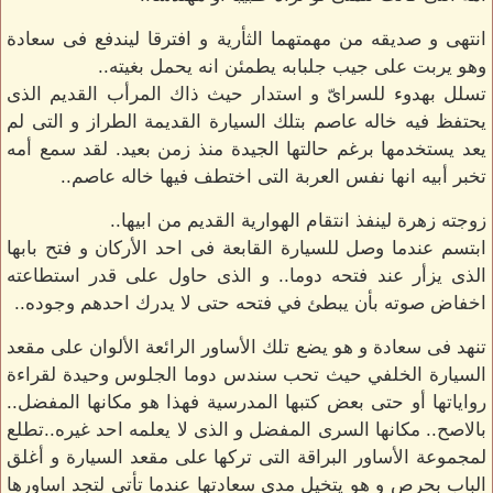
انتهى و صديقه من مهمتهما الثأرية و افترقا ليندفع فى سعادة
وهو يربت على جيب جلبابه يطمئن انه يحمل بغيته..
تسلل بهدوء للسراىّ و استدار حيث ذاك المرأب القديم الذى
يحتفظ فيه خاله عاصم بتلك السيارة القديمة الطراز و التى لم
يعد يستخدمها برغم حالتها الجيدة منذ زمن بعيد. لقد سمع أمه
تخبر أبيه انها نفس العربة التى اختطف فيها خاله عاصم..
زوجته زهرة لينفذ انتقام الهوارية القديم من ابيها..
ابتسم عندما وصل للسيارة القابعة فى احد الأركان و فتح بابها
الذى يزأر عند فتحه دوما.. و الذى حاول على قدر استطاعته
اخفاض صوته بأن يبطئ في فتحه حتى لا يدرك احدهم وجوده..
تنهد فى سعادة و هو يضع تلك الأساور الرائعة الألوان على مقعد
السيارة الخلفي حيث تحب سندس دوما الجلوس وحيدة لقراءة
رواياتها أو حتى بعض كتبها المدرسية فهذا هو مكانها المفضل..
بالاصح.. مكانها السرى المفضل و الذى لا يعلمه احد غيره..تطلع
لمجموعة الأساور البراقة التى تركها على مقعد السيارة و أغلق
الباب بحرص و هو يتخيل مدى سعادتها عندما تأتى لتجد اساورها