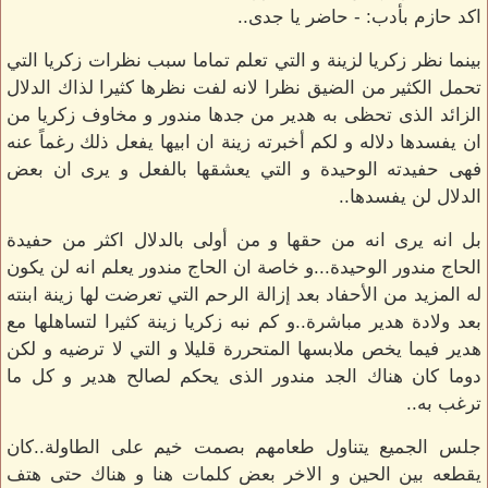
اكد حازم بأدب: - حاضر يا جدى..
بينما نظر زكريا لزينة و التي تعلم تماما سبب نظرات زكريا التي
تحمل الكثير من الضيق نظرا لانه لفت نظرها كثيرا لذاك الدلال
الزائد الذى تحظى به هدير من جدها مندور و مخاوف زكريا من
ان يفسدها دلاله و لكم أخبرته زينة ان ابيها يفعل ذلك رغماً عنه
فهى حفيدته الوحيدة و التي يعشقها بالفعل و يرى ان بعض
الدلال لن يفسدها..
بل انه يرى انه من حقها و من أولى بالدلال اكثر من حفيدة
الحاج مندور الوحيدة...و خاصة ان الحاج مندور يعلم انه لن يكون
له المزيد من الأحفاد بعد إزالة الرحم التي تعرضت لها زينة ابنته
بعد ولادة هدير مباشرة..و كم نبه زكريا زينة كثيرا لتساهلها مع
هدير فيما يخص ملابسها المتحررة قليلا و التي لا ترضيه و لكن
دوما كان هناك الجد مندور الذى يحكم لصالح هدير و كل ما
ترغب به..
جلس الجميع يتناول طعامهم بصمت خيم على الطاولة..كان
يقطعه بين الحين و الاخر بعض كلمات هنا و هناك حتى هتف