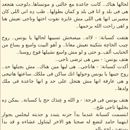
لحالها هناك.. كانت جاعدة مع خالتى و مونساها..دلوجت هتجعد
هى فى بلد و انا فى بلد و كمان بطولها.. طب دِه انى اللى كان
مصبرنى انها هى اللى مش عايزة تفوت اختها وتاجى تعيش هنا
و اهى راحت الله يرحمها..
هتفت كسبانة: - لااه.. ميصحش تسيبها لحالها يا يونس.. روح
چيب الحاچة سَكينة تعيش معانا.. و أهو البيت واسع و يساع من
الحبايب ألف..و حتى و لو مش واسع نشيلها فوج روسنا..
هتف يونس: - بس هى ترضى تاجى..
أكدت كسبانة: - هاتاجى.. هى ليها مين هناك.. مش بجيلها حد..
روح جيبها يا يونس وجولها انك ساكن فى ملكك..ساعتها هاتيجى
و هى عارفة انها مش هتجل على حد و انها جاعدة فى ملك
ولدها..
هتف يونس فى فرحة: - و الله و عِندَك حج يا كسبانة.. يمكن دِه
يخليها تاجى صُح..
ابتسمت كسبانة عندما بدأ حزنه يتبدد و جذبته ليجلس بجوار
ابنهما حامد لتضع له صحنا هو الاخر ليتناول عشاءه و قد بدأ
يستعيد راحة باله..