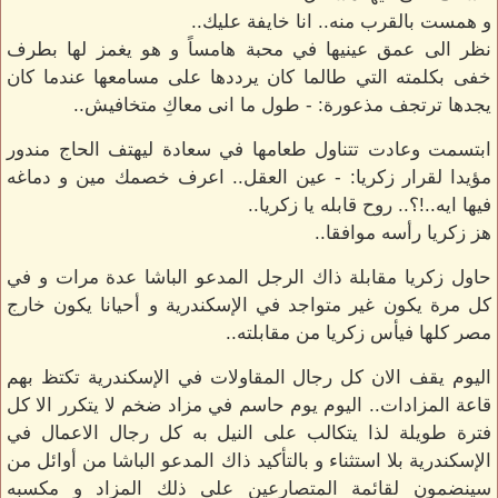
و همست بالقرب منه.. انا خايفة عليك..
نظر الى عمق عينيها في محبة هامساً و هو يغمز لها بطرف
خفى بكلمته التي طالما كان يرددها على مسامعها عندما كان
يجدها ترتجف مذعورة: - طول ما انى معاكِ متخافيش..
ابتسمت وعادت تتناول طعامها في سعادة ليهتف الحاج مندور
مؤيدا لقرار زكريا: - عين العقل.. اعرف خصمك مين و دماغه
فيها ايه..!؟.. روح قابله يا زكريا..
هز زكريا رأسه موافقا..
حاول زكريا مقابلة ذاك الرجل المدعو الباشا عدة مرات و في
كل مرة يكون غير متواجد في الإسكندرية و أحيانا يكون خارج
مصر كلها فيأس زكريا من مقابلته..
اليوم يقف الان كل رجال المقاولات في الإسكندرية تكتظ بهم
قاعة المزادات.. اليوم يوم حاسم في مزاد ضخم لا يتكرر الا كل
فترة طويلة لذا يتكالب على النيل به كل رجال الاعمال في
الإسكندرية بلا استثناء و بالتأكيد ذاك المدعو الباشا من أوائل من
سينضمون لقائمة المتصارعين على ذلك المزاد و مكسبه