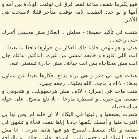
فهو يكبرها بنصف ساعة فقط فرق في توقيت الولادة بين أمه و
أمها و لو حدد الطبيب لامه توقيت متأخر قليلا لاصبحت هي
الأكبر..
هتفت في تأكيد حقيقة: - معلش .. العكاز مش مخلينى أتحرك
على راحتى..
هتف و هو ينهض جاذبا ذاك العكاز من جوارها دافعا به بعيدا: -
انت اللى عاوزه و خايفة تمشى من غيره.. الدكتور بتاعك جال
انت مش محتاجاه بس انت چبانة.. مش جادرة تستغنى عنه..
هتفت هي في ذعر و هي تراه يدفع بعكازها بعيدا عن متناول
يدها: - لاااه يا ماجد.. الله يخليك.. رچعه چنبى..
هتف ماجد في إصرار: - لااه.. مش هرچعهولك.. و هتجومى و
تمشى من غيره.. و استطرد مازحا: - بلا دلع ماسخ.. على جولة
ستك فضيلة...
شعرت بضعفها و رغبتها في البكاء الا ان قلبه لم يحن لها بل
اقترب منها و أمسك بكفيها جاذبا إياها لتقف فجأة و تشهق في
صدمة و تكاد تسقط.. ليصرخ هو فيها هاتفا بعزم: - انا مش
هجدر اشيلك لو وجعتى تانى.. اسندى على رجلك.. و بالراحة