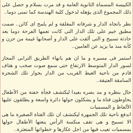
الكبيسة المسماة الثانوية العامة و قد مرت بسلام و حصل على
ذلك المجموع الذى يؤهله لدخول كلية الهندسة كما تمنى دوما..
نظر باتجاه الدار و شرفاته المغلقة و لم يلمح اى كائن.. صمت
مطبق خيم على تلك الدار التى كانت تعمها الفرحة دوما بعد
حادثة تسبيح و التى ألقت على الدار و أصحابها غيمة من حزن و
كأبة منذ ما يزيد عن العامين..
استمر فى مسيره و ما ان هم بانهاء الطريق الترابى المحاز
لسور الدار المتوسط الارتفاع حتى سمع صوت صخب و هتاف
قادم من ناحية الغيط القريب من الدار بجوار تلك الشجرة
السامقة العتيقة..
جال بنظره و مد بصره بعيدا ليكتشف فجأة حفنة من الأطفال
يحاوطون فتاة ما و يشكلون حولها دائرة واسعة و يطلقون عليها
الألفاظ و المسميات
اندفع ناحية تلك الجمهرة ليكتشف ان تلك الفتاة الصغيرة ما هى
الا تسبيح و هى تقف منكسة الرأس ينعتها الأطفال حولها
بمسميات تعيب فيها من اجل عكازها و خطواتها المتعثرة..