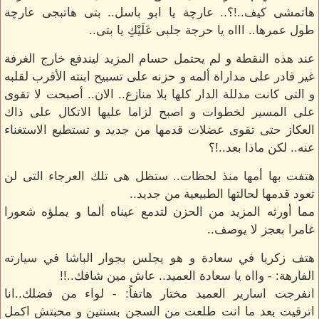
هاتمشى كيف..!؟.. عارچة يا ابو باسل.. بتى هاتبجى عارچة
طول عمرها.. اااه يا حرجة جلبى عَلَيْكِ يا بتى..
عند هذه النقطة و لم يحتمل حسام المزيد ليندفع خارج الغرفة
غير قادر على مداراة ألمه و حزنه على تسبيح ابنته الأقرب لقلبه
و التى كانت مدللة الدار كلها بلا منازع.. الان.. أصبحت لا تقوى
على المسير لخطوات و اصبح لزاما عليها الاتكال على ذاك
العكاز حتى تقوى عضلات قدمها من جديد و تستطيع الاستغناء
عنه.. لكن ماذا بعد..!؟
هتفت بها أمها منذ لحظات.. ستظل هى تلك العرجاء التى لن
تعود قدمها لحالتها الطبيعية من جديد..
مما أورثه المزيد من الحزن لتدمع عيناه ألما و يملؤه شعورا
غامرا بعجز لا يوصف..
هتف زكريا في سعادة و هو يجلس بجوار الباشا في سيارته
الفارهة: - وااه يا سعادة العميد.. عاش مين شافك..!!
انفرجت اسارير العميد مختار هاتفاً: - لواء من فضلك..انا
اترقيت بعد ما انت طلعت من السجن بسنتين و محبتش اكمل