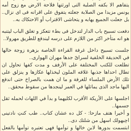
يتفاهم الا بكفه الصلبة التى اورثتها فلاحة الارض مع زوج أمه
يونس مزيدا من الصلابة جعلته يتفوق على اقرانه فى اى نزال..
بل جعلت الجميع يهابه و يتحاشى الاقتراب أو الاحتكاك به..
دفعت تسبيح باب الدار لتدخل فى بطء تتعكز و تغلق الباب ليتنبه
هو انه متأخر اكثر من اللازم على درسه ليندفع للطريق مهرولا..
جلست تسبيح داخل غرفة القراءة الخاصة بزهرة زوجة خالها
في الحديقة الخلفية لسراىّ جدها مهران الهوارى..
تطلعت للكتب المختلفة على الأرفف و مدت كفها تحاول ان
تطال احداها جذبها غلافه الملون ليخذلها عكازها و ينزلق على
تلك الأرض الملساء للغرفة و ما ان همت بالصراخ حتى اندفع
اليها ماجد الذى يماثلها في العمر لينجدها من سقوط محقق..
اجلسها على الأريكة الأقرب لكليهما و بدأ في اللهاث لحمله ثقل
جسمها..
و أخيرا هتف مازحا: - كل ده عشان كتاب.. طب كنتِ نادتينى
اچبهولك اسهل من شلتك دى..
ابتسمت بدورها لابن خالها و توأمها فهى تعتبره توأمها بالفعل