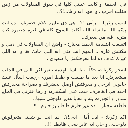
في الخدمة و كانت عيلتى كلها في سوق المقاولات من زمن
فقلت اجرب.. و اهو.. ايه رايك..!؟..
ابتسم زكريا: - رأيي..!؟.. هي دى عايزة كلام حضرتك.. ده انت
بِسْم الله ما شاء الله أكلت السوج كله في فترة جصيرة كنك
متربى فيه من صغرك..
اتسعت ابتسامة العميد مختار: - واضح ان المقاولات في دمى و
مكنتش عارف.. المهم انت بقى ايه اللى جابك هنا و ايه اللى
غيرك كده.. ده اما معرفتكش يا صعيدى..
انفجر زكريا ضاحكاً: - يا باشا الهدمة تتغير لكن اللى في الجلب
مبيتغيرش..انا بعد ما طلعت و ظبط امورى رچعت اسأل عليك
جالولى اترجى و معرفتش أوصل لحضرتك و بصراحة مجدرتش
اجعد في القاهرة.. جيت على اسكندرية و ربنا عترنى في الحاچ
مندور و اتجوزت بته و معايا هدير دلوجتى منيها..
قاطعه مختار: - ده غير حازم طبعا يابو حازم.. !!..
اكد زكريا: - اه.. اُمال ايه..!؟.. ده انت لو شفته متعرفوش
دلوجت.. و جال ايه عايز يبجى ظابط.. !!..