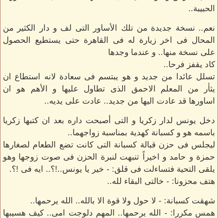
الحبيبة..
نعم.. نسخة جديدة من تلك الأساور التى لف و دار الكثير من
المحال فى اخر زيارة له فى القاهرة حتى يستطيع الحصول
على نسخة منها.. و عندما وجدها
كاد يقفز فرحا..
تسلل عائدا من جديد و هو يبتسم فى سعادة لانه استطاع ان
يثأر من المعلم الاحمق الذى تطاول عليها و الأهم هو ان
اساورها قد عادت اليها من جديد.. عادت على يديه..
دخل يونس لدار زكريا و التى أصبحت داره بعد ان كتبها زكريا
باسمه هو و كسبانة كهدية بمناسبة زواجهما..
ليجلس فى حزن قبالة كسبانة التى كانت تضع الطعام لصغارها
حمزة و حامد و اخيراً تنبهت لنبرة الحزن فى صوت زوجها وهو
يلقى التحية فتساءلت فى قلق: - خير يا يونس..!؟.. ايه فى !؟.
هتف محزونا: - خالتى البقاء لله..
شهقت كسبانة: - لا حول ولا قوة الا بالله.. الله يرحمها..
همس مكررا: - الله يرحمها.. المهم دلوجت امى.. كيف هسيبها