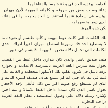
أقدامه ليرتديه الجد فى بطء هامسا بالدعاء لهما..
دعاء وصلت بعض من حروفه و كلماته المبهمة لأذن مهران..
ليبتسم فى سعادة عندما استنتج ان الجد يجمعه بها فى دعائه
الذى دوما يخصهما به..
لكن هذه المرة..
تلك الكلمات التى كانت دوما مبهمة و كأنها طلسم أو تعويذة ما
لا يستطيع احد فك رموزها استطاع مهران اخيراً ادراك احدى
الكلمات التى تحمل دلالة تخص.. قلبيهما.. فابتسم في حبور..
هتف صديق باسل والذى كان يتدارى داخل غيط من القصب
بجوار بيت مدرس اللغة العربية بالمدرسة الإعدادية و بجواره
يرقد باسل فى شرود يقلب تلك الأساور المحطمة و الغالية على
قلبه فى تيه تام حتى انه لم يسمع هتاف صديقه للمرة الثانية و
الذى لم يستطع رفع صوته اكثر من ذلك فألقى بإحد الأحجار
بجوار باسل الذى كان ممددا داخل الغيظ بلامبالا و تنبه اخيرا
لإشارة زميله دلالة على وصول المعلمصف معلم اللغة العربية
دراجته البخارية
المتهالكة بجوار باب داره و دخل و أغلق بابه خلفه..