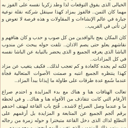
الخيالى الذى يفوق التوقعات لذا وطد زكريا نفسه على الفوز به
مهما كان الثمن.. فالفوز بمزاد كهذا سينقل شركته نقلة نوعية
جبارة في عالم الإنشاءات و المقاولات و هذه فرصة لا تعوض و
لن تأتى في القريب..
كان المكان يعج بالوافدين من كل صوب و حدب و كان هتافهم و
نقاشهم يعلو حتى يصم الاذان.. تلفت حوله يبحث عن مندوب
الباشا الذى يعرفه الجميع و الذى يحضر بالنيابة عن الباشا نفسه
في كل المزادات..
لكنه لم يجده كالعادة و كم تعجب لذلك.. فكيف يتغيب عن مزاد
كهذا ينتظره الجميع انتبه و صمتت الأصوات المتعالية فجأة
عندما سُمع عدة طرقات على طاولة ما إيذانا ببدأ المزاد..
تعالت الهتافات هنا و هناك مع بدء المزايدة و احتدم صراع
الأرقام التي كانت تتقاذف من الأفواه هنا و هناك.. و في لحظة
ما و عندما وصل الصراع لاشده.. فُتح باب القاعة ليهتف احدهم
برقم ألجم الجميع عن المتابعة و المزايدة بل أرغمهم على
التطلع لذاك الذى دخل القاعة متبخترا و حوله زمرة من رجاله
من بينهم ذاك المندوب الذى تغيب اليوم ليحضر و معه سيده..