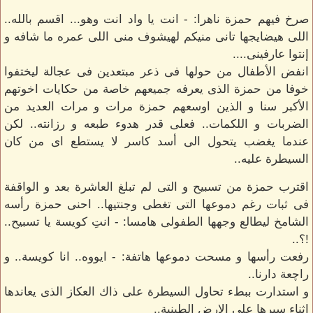
صرخ فيهم حمزة ناهرا: - انت يا واد انت وهو... اقسم بالله..
اللى هيضايجها تانى منيكم لهيشوف منى اللى عمره ما شافه و
إنتوا عارفينى....
انفض الأطفال من حولها فى ذعر مبتعدين فى عجالة ليختفوا
خوفا من حمزة الذى يعرفه جميعهم خاصة من حكايات اخوتهم
الأكبر سنا و الذين اوسعهم حمزة مرات و مرات العديد من
الضربات و اللكمات.. فعلى قدر هدوء طبعه و رزانته.. لكن
عندما يغضب يتحول الى أسد كاسر لا يستطع اى من كان
السيطرة عليه..
اقترب حمزة من تسبيح و التى لم تبلغ العاشرة بعد و الواقفة
فى ثبات رغم دموعها التى تغطى وجنتيها.. احنى حمزة رأسه
الشامخ ليطالع وجهها الطفولى هامسا: - انتِ كويسة يا تسبيح..
!؟..
رفعت رأسها و مسحت دموعها هاتفة: - ايووه.. انا كويسة.. و
راچعة دارنا..
و استدارت ببطء تحاول السيطرة على ذاك العكاز الذى يعاندها
اثناء سيرها على الارض الطينية..