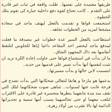
طريقها معتمدة على نفسها.. ظلت واقفة في ثبات غير قادرة
على التقدم .. كانت تحتاج لقوة دفع داخلية جبارة كى تقوم بتلك
الخطوة..
استجمعت قواها و تقدمت بالفعل ليهتف ماجد في سعادة
مشجعا لمزيد من الخطوات تجاهه..
استطاعت بالفعل السير عدة خطوات غير مصدقة ما فعلت
ليندفع ماجد ليحضر احد المقاعد داعيا إياها للجلوس لتلتقط
أنفاسها بعد ذاك المجهود الشاق..
ما ان بدأت في استجماع قواها حتى حاولت إعادة الكرة تريد ان
تثبت لنفسها انها بدأت تسير على قدميها من جديد..
ابتسمت لابن خالها و بدأت مسيرتها..
يدعمها هو مازحا و هاتفا لتتعالى ضحكاتها التي بدأت تصدح في
فرحة غابت عنها لسنوات.. تتناهى صوت ضحكاتهما لتلك التي
تقف منذ مدة تتابعهما بنظرها متحسرة غير قادرة على الاقتراب
لتلعب معهما او حتى تجالسهما بسبب أمها سمية و تحذيراتها
الدائمة لها بالا تقترب من أولاد زهرة..