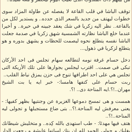
توقف الباشا في قلب القاعة لا يفصله عن طاولة المزاد سوى
خطوات ليهتف من جديد بالسعر الذى حدده.. و يستدير لكل من
بالقاعة.. نظر اليه زكريا في شك يعقد جبينه في حيرة.. و أخيرا
عندما خلع الباشا نظارته الشمسية شهق زكريا في صدمة جعلت
الباشا نفسه يتطلع نحوه ليصمت للحظات و يشهق بدوره و هو
يتطلع لزكريا في ذهول...
دخل حسام غرفة نومه لتطالعه سهام تجلس فى احد الأركان
تبكى فى صمت.. اقترب ليجلس بجوارها على تلك الأريكة التى
تجلس هي على احد اطرافها تنوح فى حزن يمزق نياط القلب..
ربت حسام على كتفها هامسا:- خبر ايه يا بت الشيخ
مهران..!؟.ايه المناحة دى.. !؟.
همست و هى تمسح دموعها الغزيرة عن وجنتيها بظهر كفيها: -
يعنى معرفش ليه المناحة.!؟.. بتى ضاع مستجبلها و تجولى ليه
المناحة..!؟..
هتف فيها مهدئا: - طب استهدى بالله كِده.. و متخليش شيطانك
يغلبك و جولى الحمد لله ان بتك لساتها عايشة و رچعت الدار