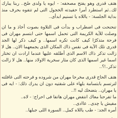
هتف قدرى وهو يفتح مصحفه: - ايوه يا ولدى صُح.. ربنا يبارك
لك..ثم استطرد أمرا حفيدته الخجول التى لم تتفوه بحرف منذ
بداية الجلسة: - ياللاه يا تسنيم ابدأى..
تنحنحت فى اضطراب و بدأت فى التلاوة بصوت أخاذ و ما ان
وصلت للأية الكريمة التى تحمل اسمها حتى ابتسم مهران فى
فرحة متذكرًا كيف كانت تكره اسمها.. و كيف ذكر لها الجد
قدرى تلك الآية فى نفس ذاك المكان الذى يجمعهما الان.. هل لا
زالت تذكر ذاك الاسم الذى أطلقه عليها عندما ارادت ان تختار
اسما غير اسمها الذى كان مثار سخرية الاولاد منها.. هل لا زالت
تذكر..!؟..
هتف الحاج قدرى مخرجا مهران من شروده و فرحته التى غافلته
لترتسم بابتسامة بلهاء على شفتيه دون ان يدرك ذلك: - ايه فى
يا مهران.. بتضحك ليه !!..
ما تفرحنا معاك انتفض مهران هاتفا فى احراج: - لاه..
مفيش يا چدى.. عاادى..
أمره الجد: - طب ياللاه كمل.. السورة اللى جبلها..