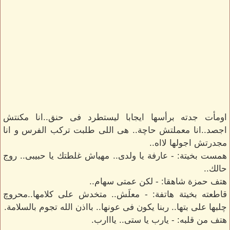
اومأت جدته برأسها ايجابا ليستطرد فى حنق..انا مكنتش
اجصد..انا معملتش حاچة.. هى اللى طلبت تركب الفرس و انا
مجدرتش اجولها لااه..
همست بخيتة: - عارفة يا ولدى.. مهياش غلطتك يا حبيبى.. روج
حالك..
هتف حمزة شاهقا: - لكن عمتى سهام..
قاطعته بخيتة هاتفة: - معلَش.. متخدش على كلامها..محروچ
چلبها على بتها.. ربنا يكون فى عونها.. بااذن الله تجوم بالسلامة.
هتف من قلبه: - يارب يا ستى.. يااارب.