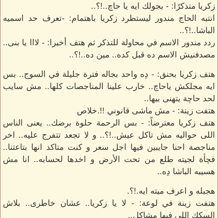
زكريا متذكرًا: - بجولك ايه يا حاچ..!؟..
انتبه الحاج مندور ليستطرد زكريا باهتمام: -تعرف حد اسميه
الباشا..!؟..
ردد مندور الاسم في محاولة للتذكر ثم هتف أخيرا: - لااا يا بنى..
مصدفنيش الاسم ده قبل كده.. مين ده..!؟..
هتف زكريا بحنق: - دِه واحد بجاله فترة جليلة في السوج.. بس
ايه مجلكش ياحاچ.. خارب علينا المناجصات كلها.. مش سايب
لحد حاچة يتهنى بيها..
هتفت زينة: - مش ماشى قانوني !!.خلاص
هتف زكريا معترضاً: - بس الرحمة حلوة برضك.. يعنى الناس
اللى حواليه مش تاكل عيش..!؟.. و لا تجعد تتفرج عليه.. اخر
مناجصة احنا جايبين فيها اجل سعر و كنت متاكد انها بتاعتنا..
فچأة لجيته طلع من تحت الأرض و اخدها لحسابه.. انا مش
هسيبه الباشا دِه..
هجبله و اعرف ميته ايه.!؟.
هتفت زينة في لوعة: - لا يا زكريا.. عشان خاطرى.. بلاش
السكك اللى فيها مشاكل..