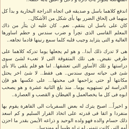
اندفع كلاهما باسل و صديقه فى اتجاه الدراجة البخارية و بدأ كل
منهما فى إلحاق الضرر بها بأى شكل من الأشكال..
كان على باسل ان ينتقم.. نعم.. كان عليه ان يثأر من ذاك
المعلم القاسى الذى تچرأ و ضرب سندس و حطم اساورها
الغالية و التى يتزايد وجيب قلبه كلما سمع رنينها قادما تجاهه..
هى لا تدرك ذلك أبدا.. و هو لم يجعلها يوما تدركه كلاهما على
طرفي نقيض.. هى تلك المتفوقة التى لا تعبء لشئ سوى
دراستها و تلك الأساور التى تعشقها.. اما هو فلم يلقى بالا بأى
شئ فى حياته سوى سندس.. هى فقط.. لا شئ اخر يحتل
مكانتها أو حتى يزاحمها فى محبتها... على عكسها هو فإن
الدراسة لم تستهويه يوما.. منذ بلغ الثانية عشرة و هو يصحب
ابوه فى كل ما يخصالعمل و الغيطان و القصب و العصارة..
و اخيراً... اصبح يترك له بعض السفريات الى القاهرة يقوم بها
منفردا و اثقا فى قدرته على اتخاذ القرار السليم و كم اسعد
ذلك حسام والده فهو ولده الوحيد و ذراعه الأيمن بقدر ما احزن
أمه التى كانت تتمنى لو تراه طبيبا أو مهندسا..