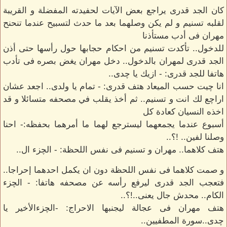
كان الجد قدرى يراجع بعض الآيات لحفيدته المفضلة و القريبة
لقلبه تسنيم و لم يكن وصلهما بعد ما حدث لتسبيح عندما تنحنح
مهران فى أدب مستأذنا
للدخول.. تأكدت تسنيم من احكام حجابها حول رأسها حتى أذن
الجد قدرى لمهران بالدخول.. دخل مهران يغض بصره فى تأدب
هاتفا للجد قدرى: - ازيك يا چدى..
انا چيت حسب الميعاد هتف قدرى: - تمام يا ولدى.. اجعد عشان
اراچع لك انت و تسنيم.. ثم أخذ يقلب في مصحفه متسائلا و قد
اخذه النسيان كعادة كل
أسبوع عندما يجمعهما ليسترجع لهما ما أمرهما بحفظه:- احنا
وصلنا لفين.. !؟..
هتف كلاهما.. مهران و تسنيم فى نفس اللحظة: - الچزء ال..
و صمت كلاهما فى نفس اللحظة دون ان يكمل احدهما إحراجا..
فتعجب الجد قدرى ليرفع رأسه عن مصحفه هاتفا: - الچزء
الكام.. محدش جال يعنى..!؟..
هتف مهران فى عجالة ليجنبها الاحراج: -الچزءالأخير يا
چدى..سورة المطفيين..