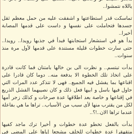
ياللاه نتمشوا..
تماسكت قدر استطاعتها و اشفقت عليه من حمل معظم ثقل
جسدها فتحاملت على نفسها و داست على قدمها المصابة
أخيرا..
بدأ هو في استشعار استجابتها فبدأ في جذبها رويدا.. رويدا..
حتى سارت خطوات قليلة مستندة على قدمها لأول مرة منذ
سنوات..
بدأت تبتسم.. و نظرت الى بن خالها بامتنان فما كانت قادرة
على اتخاذ تلك الخطوة الا بدفعة منه.. دوما كان قادرا على
اقناعها بما يفشل فيه الجميع.. فهى لا تتذكر عدد المرات التي
حاول فيها باسل و ابيها فعل ذلك و كان نصيبهما الفشل الذريع
في إقناعها و خاصة بعد اطلاقها عدة صرخات و كذلك زجر أمها
لكل من يقترب منها لأى سبب من الأسباب.. تراها ما هي بفاعلة
عندما تراها الان..!؟..
بدأت بالفعل تخطو عدة خطوات و أخيرا ترك ماجد كفيها
متقهقرا عدة خطوات للخلف مشجعا إياها على المضي في