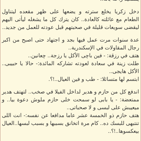
دخل زكريا يخلع سترته و يضعها على ظهر مقعده ليتناول
الطعام مع عائلته كالعادة.. كان يترك كل ما يشغله ليأتى اليهم
ليقضى سويعات قليلة في صحبتهم قبل عودته للعمل من جديد..
عدة سنوات مرت عمل فيها بجد و اجتهاد حتى اصبح من اكبر
رجال المقاولات في الإسكندرية..
هتف في رزقة: - فين باچى الأكل يا رزجة.. چعانين..
طلت زينة في سعادة لعودته تشاركه المائدة:- حالا يا حبيبى..
الأكل هايجى..
ابتسم لها متسائلا: - طب و فين العيال..!؟.
اندفع كل من حازم و هدير لداخل الفيلا في صخب.. لتهتف هدير
ممتعضة: - يا بابى لو سمحت خلى حازم ملوش دعوة بيا.. و
ميعيبش على لبسى و لا صحباتى..
هتف حازم ذو الخمسة عشر عاما مدافعا عن نفسه:- انت اللى
تنتبهى للبسك ده.. كام مرة اتخانق بسببها و بسبب لبسها..العيال
بيعكسوها..!؟..