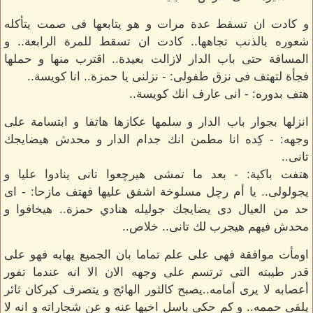
و كادت ان تسقط عدة مرات و هو يتابعها فى صمت يتأكله
شعوره بالذنب تجاهها.. كادت ان تسقط للمرة الرابعة.. و
المسافة حتى باب الدار لازالت بعيدة.. اقترب منها و حملها
فجأة لتهتف فى نزق طفولى: - نزلنى يا حمزة.. انا كويسة..
هتف بدوره: - انى عارف انك كويسة..
انزلها بجوار باب الدار و سلمها عكازها هاتفا و ابتسامة على
وجهه: - كِده انا مطمن انك جدام الدار و محدش هيضايجك
تانى..
هتفت باكية: - بعد ما تمشى هيرچعوا تانى ينادوا عليا و
يجولولى.. يا أم رچل مسلوخة اشفق عليها فهتف مازحا: - اى
حد من العيال دى يضايجك جوليله هنادي حمزة.. هيخافوا و
محدش فيهم هيجرب لك تانى.. خلاص..
اومأت موافقة فهى على علم تماما بان الجميع يهابه فهو على
قدر طيبته التى ترتسم على وجهه الان الا انه عندما تفور
أعصابه لا يرى أمامه..يصبح كالثور الهائج و يتصرف كبركان ثائر
يلقى حممه.. و كم حكى باسل اخيها عنه و عن شجاراته و انه لا