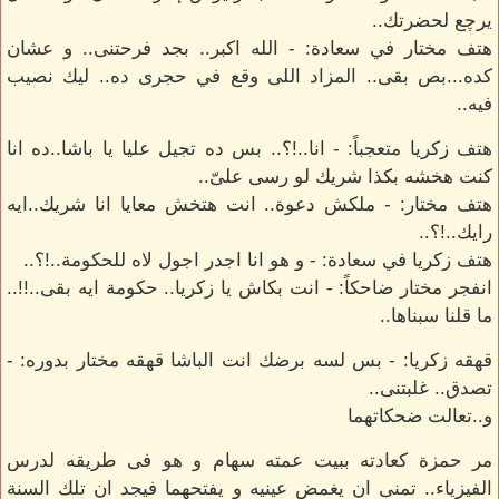
يرچع لحضرتك..
هتف مختار في سعادة: - الله اكبر.. بجد فرحتنى.. و عشان
كده...بص بقى.. المزاد اللى وقع في حجرى ده.. ليك نصيب
فيه..
هتف زكريا متعجباً: - انا..!؟.. بس ده تجيل عليا يا باشا..ده انا
كنت هخشه بكذا شريك لو رسى علىّ..
هتف مختار: - ملكش دعوة.. انت هتخش معايا انا شريك..ايه
رايك..!؟..
هتف زكريا في سعادة: - و هو انا اجدر اجول لاه للحكومة..!؟..
انفجر مختار ضاحكاً: - انت بكاش يا زكريا.. حكومة ايه بقى..!!..
ما قلنا سبناها..
قهقه زكريا: - بس لسه برضك انت الباشا قهقه مختار بدوره: -
تصدق.. غلبتنى..
و..تعالت ضحكاتهما
مر حمزة كعادته ببيت عمته سهام و هو فى طريقه لدرس
الفيزياء.. تمنى ان يغمض عينيه و يفتحهما فيجد ان تلك السنة