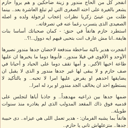
انفجر كل من الحاج مندور و زينة ضاحكين و هم يروا حازم
يشعر بالغيرة على اخته الصغرى التي لم تبلغ العاشرة بعد.. بينما
طلت من عينىّ زكريا نظرات إعجاب لرجولة ولده و اصله
الصعيدى الذى يتسرب رغما عنه في تصرفاته..
استطرد حازم هاتفاً في حنق: - كمان صحباتك أساسا بنات
هايفة..انا مش عارف انت بتحبى فيهم ايه دوول..!؟..
انفجرت هدير باكية ساخطة مندفعة لاحضان جدها مندور نصيرها
الأوحد و الأقوى في فيلا مندور.. فأبوها دوما ما يخبرها ان عليها
طاعة اخيها الأكبر.. و أمها تقف دوما على الحياد و أحيانا في
صف حازم و لا يبقى لها غير جدها مندور و الذى لا يقبل ان
يضايقها احدهم او يفرض عليها امرا لا تحبه.. و بالتأكيد لا
يستطيع احد ان يخالف الجد مندور او يرد له امرا..
ضمها جدها بين ذراعيه مهدهداً.. و جاذبا أياها لتجلس على
قدميه فوق ذاك المقعد المدولب الذى لم يغادره منذ سنوات
طويلة..
هاتفاً بما يشبه الفرمان: - هدير تعمل اللى هي عيزاه.. دى حبيبة
جدها.. متزعلهاش تانى يا حازم..