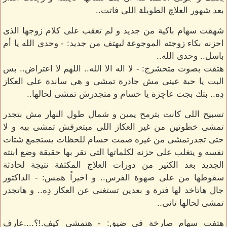
بعد شهور العلاچ الطويلة اللى فاتت..
شهقت سهام باكية من جديد و لم تعقب على كلام زوجها الذى
احزنه بكاء زوجته الموجوعة ليهتف من جديد: - وحدى الله يا أم
باسل.. وحدى الله..
هتفت بصوت متحشرج: - لا اله الا الله.. اللهم لا اعتراض.. بس
البت يا حبة عينى مش جادرة تمشى و هى ساندة على العكاز
دِه.. بتك بجت عاچزة يا حسام و متجدرش تمشى لحالها..
تسبيح اللى كانت بترمح يمين و شمال طول النهار مش بتجدر
تمشى خطوتين من غير العكاز اللى مبتعرفش تمشى بيه و لا
حتى تجدرتمشى من غيره صمت حسام للحظات يستجمع شتات
نفسه و يتغلب على حزنه لكلماتها التى تقر بها حقيقة وضع ابنته
الجديد بعد الكثير من دورات العلاج المكثفة نتيجة لحادثة
سقوطها من على صهوة الفرس.. و اخيراً همس: - الداكتور
جال هاتاخد لها فترة و بعدين تستغنى عن العكاز دِه.. و هاتجدر
تمشى لحالها تانى..
هتفت سهام صارخة فى ضيق: - هتمشى كيف.!؟....عارف