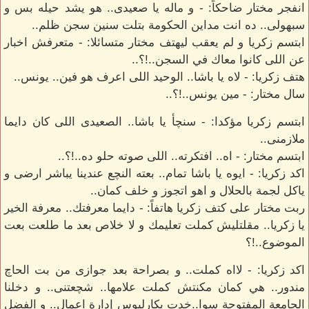
انفجر مختار ضاحكاً: - و ماله يا صعيدى.. هو يشد حيله بس و
سبهولى.. ده انت مداين الحكومة بتلت سنين سجن ظلم..
ابتسم زكريا و لم يعقب ليهتف مختار متسائلا: - متعرفش اخبار
عن اللى كانوا معاك في السجن..!؟..
هتف زكريا: - لاه يا باشا.. الوحيد اللى اعرف هو فين.. يونس..
سال مختار: - مين يونس..!؟..
ابتسم زكريا مؤكدا: - سنچأ يا باشا.. الصعيدى اللى كان دايما
ملازمنى..
ابتسم مختار: - اه.. افتكرته.. اللى صوته حلو ده..!؟..
اكد زكريا: - ايوه يا باشا تمام.. بعته النچع عندينا يباشر ارضى و
ياكل لجمة بالحلال و اهو اتجوز و خلف كمان..
ربت مختار على كتف زكريا هاتفاً: - دايما معرفتك.. معرفة الخير
يا زكريا.. مقلتليش كملت تعليمك و لا خلاص بعد ما طلعت بعت
الموضوع..!؟
اكد زكريا: - لااه كملت.. و بصراحة بعد جوازى من بت الحاچ
مندور.. هي كمان مكنتش كملت علامها.. شچعتنى.. و دخلنا
الجامعة المفتوحة سوا..خدت بكارليوس إدارة اعمال.. و الفضل