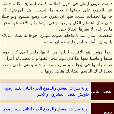
دمعت عيون ايمان في حزن فطالما كانت لتسبيح مكانة خاصة
عند الجميع على خلافها لا تعلم ما السبب.. هل لمرضها..!؟..
جاءتها لحظات تمنت فيها ان تكون في وضع تسبيح ولو قليلا
حتى تنال اهتمام الكل و رغبتهم في أرضائها و الأهم هو صحبة
ماجد الذى لا يعيرها ألتفاتا حتى..
انتفضت ايمان عندما فاجأها صوت مؤمن اخوها هامسا: - ياللاه
يا ايمان.. أمك بتنادم عليكِ عشان نمشوا..
دوما مؤمن هو الأقرب لقلبها من اخيها ماهر الذى كان دوما
صلفا و قاسيا معها لذا كان دوما محل ثقتها و لا تعصى له أمرا..
هزت رأسها في إيجاب و سارت معه راحلة و هي تلقى نظرة
بعيدة لذاك الباسم الضاحك هناك..دونها...
رواية ميراث العشق والدموع الجزء الثاني بقلم رضوى
الفصل التالي
جاويش الفصل العشرون والأخير
رواية ميراث العشق والدموع الجزء الثاني بقلم رضوى
جميع