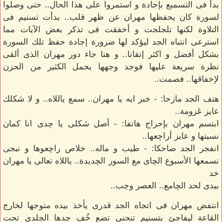
بدأ فى التسميع بإجادة و استمروا على هذا الحال.. حتى وصلوا
لسورة كان يحفظها مهران عن ظهر قلب.. بدأت تسنيم فى
التلاوة لكنها تلجلجت و أخفقت فى تذكر بعض الآيات مما
استرعى انتباه الجد ليؤكد لها ضرورة إجادة حفظ تلك السورة
بشكل أفضل و اكثر إتقانا.. و هنا جاء دور مهران الذى ألقى
نظرة سريعة عليها فوجد وجهها يحمل الكثير من الحزن
لإخفاقها.. فصمت..
هتف الجد مازحا: - خبر ايه يا مهران.. سمع ياللاه.. و لا شكلك
عايز عَزومة..
ابتسم مهران بإحراج هاتفا: - أصل شكلى يا چدى انا كمان
نسيتها و عايز أراچعها..
انفجر الجد ضاحكا: - طيب و ماله.. خلاص راچعوها و نبجى
نسمعها الأسبوع الچاى مع السور الچديدة.. ياللاه تعالى يا مهران
خد
بيدى لحد الچامع.. العصر وچب..
انتفض مهران فى اتجاه الجد قدرى يأخذ بيده متوجها لخارج
القاعة ليفاجئ بتسنيم تنحنى تضع خُف جدها الجلدى تحت