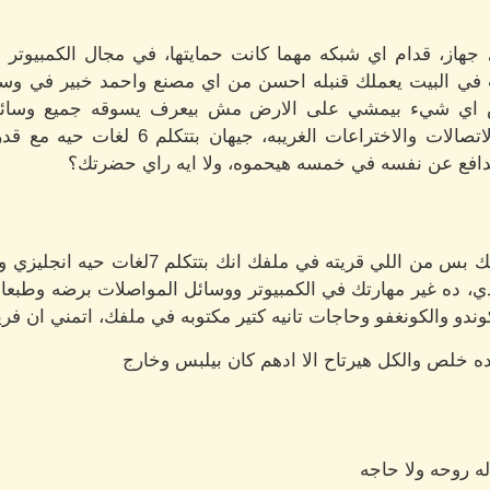
 جهاز، قدام اي شبكه مهما كانت حمايتها، في مجال الكمبيوتر
 البيت يعملك قنبله احسن من اي مصنع واحمد خبير في وسائل
 اي شيء بيمشي على الارض مش بيعرف يسوقه جميع وسائل 
الطياره للعجله، حمدي: خبير في الاتصالات وال
 يدافع عن نفسه في خمسه هيحموه، ولا ايه راي حضرتك؟
اللواء: متواضع مش بتتكلم عن نفسك بس من اللي
ي، ده غير مهارتك في الكمبيوتر ووسائل المواصلات برضه وطبعا م
يكوندو والكونغفو وحاجات تانيه كتير مكتوبه في ملفك، اتمني ان فر
ه خلص والكل هيرتاح الا ادهم كان بيلبس وخارج
ه روحه ولا حاجه