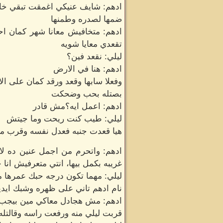
ادهم: شايف عنيكي اغمقت تبقي خا
ضمها لصدره وطمنها
ادهم: متخافيش معانا شهر كمان اح
تقعدي معايا شويه
ليلي: نقعد فين؟
ادهم: هنا في الارض
وفعلا سابها وقعد ورقد كمان على ا
بصتله بحب وضحكت
ادهم: اعمل ايه؟مش قادر
ليلي: طيب كنت ريحت وما جيتش
هيا قعدت جنبه فعدل نفسه وقرب منه
ادهم: واتحرم من اجمل عنين ده لا ي
غريبه بكمل بيها، انتي متعرفيش انا ح
ليلي: مهما تكون درجه حبك عمرها 
نام ادهم تاني على ظهره وشبك ايد
ادهم: مش هجادل معاكي مين بيجب 
قربت ليلي منه ورفعت راسه وقالتله