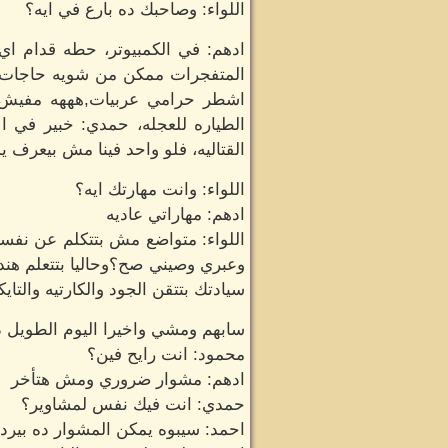
اللواء: وصاحبك ده بارع في ايه؟
ادهم: في الكمبيوتر، حطه قدام اي
المتفجرات ممكن من شويه حاجات في
اشطر حرامي عربيات,هههه مفيش
القتاليه، فلو واحد فينا مش بيعرف
اللواء: وانت مهارتك ايه؟
ادهم: مهاراتي عاديه
وعبري وصيني صح؟وحاليا بتتعلم هند
سيادتك بتتقن الجود والكارتيه والتا
سابهم ومشي واخيرا اليوم الطويل د
محمود: انت رايح فين؟
ادهم: مشوار ضروري ومش هتأخر
حمدي: انت فيك نفس لمشاوير؟
احمد: سيبوه يمكن المشوار ده بيردل