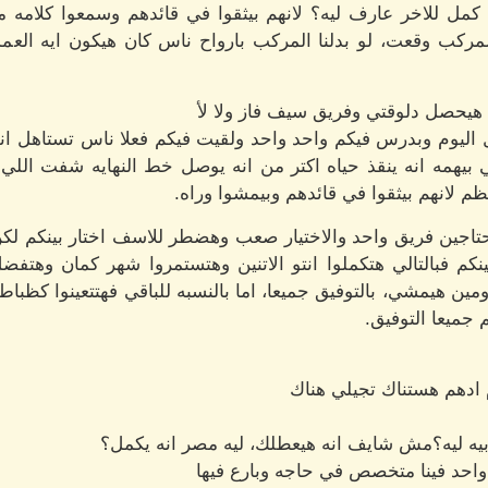
ل للاخر عارف ليه؟ لانهم بيثقوا في قائدهم وسمعوا كلامه 
ركب وقعت، لو بدلنا المركب بارواح ناس كان هيكون ايه الع
يحصل دلوقتي وفريق سيف فاز ولا لأ
 اول اليوم وبدرس فيكم واحد واحد ولقيت فيكم فعلا ناس تستاهل 
ي بيهمه انه ينقذ حياه اكتر من انه يوصل خط النهايه شفت اللي 
 لانهم بيثقوا في قائدهم وبيمشوا وراه.
اجين فريق واحد والاختيار صعب وهضطر للاسف اختار بينكم لكن ل
م فبالتالي هتكملوا انتو الاتنين وهتستمروا شهر كمان وهتفضل
ين هيمشي، بالتوفيق جميعا، اما بالنسبه للباقي فهتتعينوا كظباط 
م جميعا التوفيق.
م ادهم هستناك تجيلي هناك
يه ليه؟مش شايف انه هيعطلك، ليه مصر انه يكمل؟
 واحد فينا متخصص في حاجه وبارع فيها