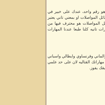
 هو رقم واحد، عندك على خبير في
 المواصلات او بمعني تاني يعتبر
المواصلات هو محترف فيها من
اختراعات الغريبه، جيهان بتتكلم 6 لغات حيه مع قدرات تانيه كلنا طبعا عندنا المهارات
 قريته في ملفك انك بتتكلم 7لغات حيه انجليزي والماني وفرنساوي وايطالي واسباني
هاراتك القتاليه لان على حد علمي
يقك يفوز.