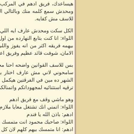
هيساعدك، فريق ادهم في المركب كم
ومحدش سمع كلمه منك وبالتالي الم
للاسف مش كفايه.
الكل سكت ومحدش عارف ايه اللي ه
اللواء: انا كنت بتابع النهارده من
بيهمه فريقه اكتر من انه يفوز والل
الامان، شوفت قائد عظيم وفريق اعظم
بس للاسف القوانين واضحه احنا محت
سامحوني لاني مش عارف اختار بينك
الشهر ده مين في الفرقتين هيكمل وم
ترقيه استثنائيه لمجهوداتكم واتمنالك
وهو ماشي وقف مع فريق ادهم
اللواء: اتمني انك تشتغل معايا ملاز
ادهم: باذن الله يا فندم
اللواء: صاحبك محمود انت متمسك ب
ادهم: انا متمسك بيهم كلهم لان كل