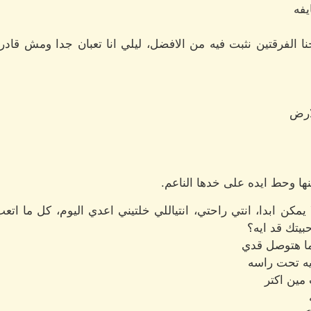
يفه
نا الفرقتين نثبت فيه من الافضل، ليلي انا تعبان جدا ومش 
لارض
ا وحط ايده على خدها الناعم.
مكن ابدا، انتي راحتي، انتياللي خلتيني اعدي اليوم، كل ما اتع
بيتك قد ايه؟
ما هتوصل قدي
يه تحت راسه
مين اكتر