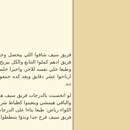
فريق سيف شافوا اللي بيحصل وحاول
فريق ادهم كملوا التتابع والكل بير
وطبعا خلي نفسه للاخر، واخيرا خلص
ارتاحوا عشر دقايق وبعد كده جمعو
ده.
لو اتحسبت بالدرجات فريق سيف هو ا
والباقي هيمشي ويتعينوا كظباط شرط
اللواء رياض: طبعا بناءا على الدر
فريق سيف فرح جدا وبدؤا يتنططوا.