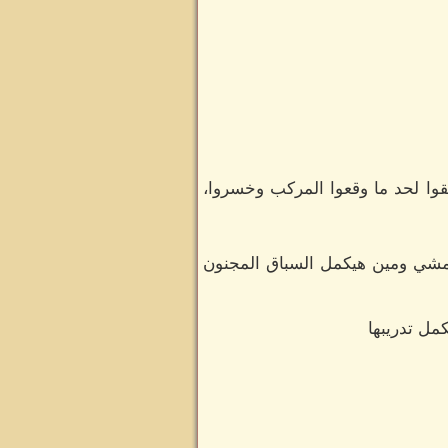
وا لحد ما وقعوا المركب وخسروا،
تمشي ومين هيكمل السباق المجنون
مل تدريبها