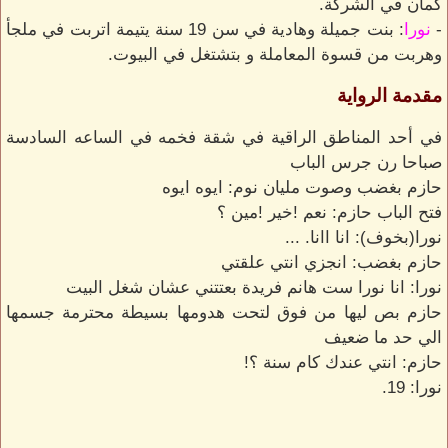
كمان في الشركة.
-
نورا
: بنت جميلة وهادية في سن 19 سنة يتيمة اتربت في ملجأ
وهربت من قسوة المعاملة و بتشتغل في البيوت.
مقدمة الرواية
في أحد المناطق الراقية في شقة فخمه في الساعه السادسة
صباحا رن جرس الباب
حازم بغضب وصوت مليان نوم: ايوه ايوه
فتح الباب حازم: نعم !خير !مين ؟
نورا(بخوف): انا اانا. ...
حازم بغضب: انجزي انتي علقتي
نورا: انا نورا ست هانم فريدة بعتتني عشان شغل البيت
حازم بص ليها من فوق لتحت هدومها بسيطة محترمة جسمها
الي حد ما ضعيف
حازم: انتي عندك كام سنة ؟!
نورا: 19.