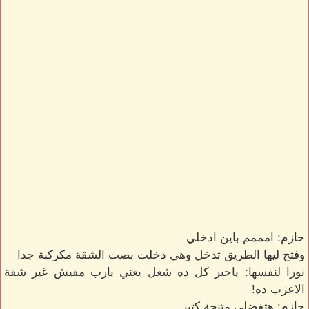
حازم: امممم باين ادخلي
وفتح ليها الطريق تدخل وهي دخلت بصت الشقة مكركبة جدا
نورا لنفسها: ياخبر كل ده شغل يعني يارب مفيش غير شقة
الاعزب ده!
حازم: هتفضلي متنحة كتير