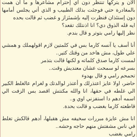
الان و يتركها تنتظر دون أي إحترام مشاعرها و ما أن همت
بالمغادرة حتي فوجئت بذلك الطبيب و الذي أتي يجلس أمامها
دون إستئذان فنظرت إليه بإشمئزاز و غضب ثم قالت بحده
ايه قله الذوق دي؟ انا اذنتلك تقعد؟
نظر إليها رامي بتوتر و قال بندم.
أنا أسف يا آنسه كارما بس في كلمتين لازم اقولهملك و همشي
علي طول، مش هاخد من وقتك كتير..
لمست كارما صدق كلماته و لكنها قالت بتذمر
بسرعه لو سمحت عشان معنديش وقت..
تحمحم رامي و قال بهدوء
حاضر، اولا عايز اعتذرلك و أعتذر لوالدتك و لغرام عالغلط الكبير
الي غلطه في حقها، انا والله مكنتش اقصد بس الزفت الي
اسمه أدهم دا استفزني اوي و..
قاطعته كارما بغضب و قالت بحدة.
انا مش عايزة مبررات سخيفه مش هقبلها، أدهم قالكش تغلط
في ناس مشفتش منهم حاجه وحشه..
رامي بغضب