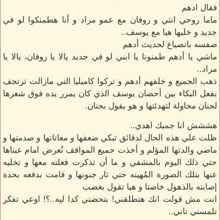
فقال ادهم
ماما روحي انتي و روفان مع عمو مراد و أنا هطمنكوا لو في
جديد و خليها هيا مع يوسف..
صفسه بانصياع لحديث أدهم
ماشي يا أدهم طمنونا يا ابني لو في جديد يالا يا روفان، يالا يا
مراد..
ذهب الجميع و خلفهم أدهم و تركوا كاميليا التي مازالت ترتجف
بفعل البكاء بين أحضان يوسف الذي كان يمرر يده فوق شعرها
لحنان محاولة لتهدئتها و هو يقول بحنان.
هششش انا جمبك اهدي..
ظلت علي هذه الحال لدقائق تبكي ضعفها و معاناتها و صدمتها و
ماضي والدتها المؤلم و أخذت جميع المواقف تُعرض امام عيناها
حتي ذلك اليوم بالمشفي و ما أن تذكرت فعلته معها و تخليه
عنها بتلك الصورة المُهينه حتي ثار جنونها و قامت بدفعه بحدة
إصابته بالذهول خاصتا و هيا تقول بغضب
انت مش قولت انك هتطلقني! بتحضني كدا ليه..؟! اوعي تفكر
تلمسني تاني..