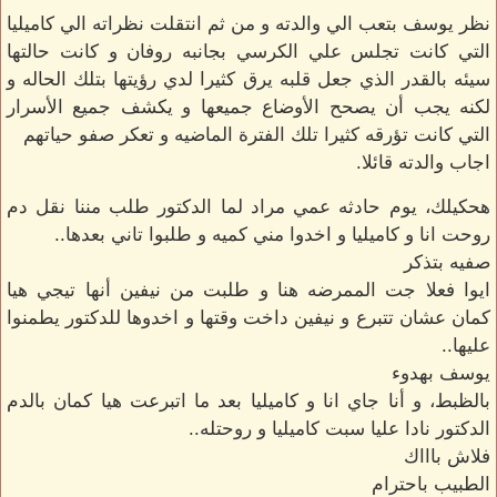
نظر يوسف بتعب الي والدته و من ثم انتقلت نظراته الي كاميليا
التي كانت تجلس علي الكرسي بجانبه روفان و كانت حالتها
سيئه بالقدر الذي جعل قلبه يرق كثيرا لدي رؤيتها بتلك الحاله و
لكنه يجب أن يصحح الأوضاع جميعها و يكشف جميع الأسرار
التي كانت تؤرقه كثيرا تلك الفترة الماضيه و تعكر صفو حياتهم
اجاب والدته قائلا.
هحكيلك، يوم حادثه عمي مراد لما الدكتور طلب مننا نقل دم
روحت انا و كاميليا و اخدوا مني كميه و طلبوا تاني بعدها..
صفيه بتذكر
ايوا فعلا جت الممرضه هنا و طلبت من نيفين أنها تيجي هيا
كمان عشان تتبرع و نيفين داخت وقتها و اخدوها للدكتور يطمنوا
عليها..
يوسف بهدوء
بالظبط، و أنا جاي انا و كاميليا بعد ما اتبرعت هيا كمان بالدم
الدكتور نادا عليا سبت كاميليا و روحتله..
فلاش باااك
الطبيب باحترام