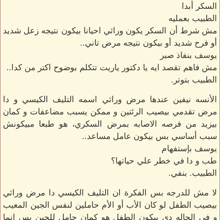
السكر أبدا
الطبيب بعمليه
مش شرط أن السكر يكون وراثي احيانا بيكون نتيجه زعل شديد
أو فرح شديد أو بيكون نتيجه مرض تاني..
يوسف بنفاذ صبر
مش فاهم تقصد ايه يا دكتور ياريت تتكلم بوضوح اكتر من كدا..
الطبيب بتوتر.
الأنسه نيفين عندها مرض وراثي اسمه التليف الكيسي و دا
مرض تقدمي بيصيب الرئتين و ممكن يسبب مضاعفات و كمان
بيزيد من فرصه الاصابه بمرض السكري، هو طبعا مبيكونش
سبب أساسي بس بيكون عامل مساعد..
يوسف بإستفهام
طب و دا في خطر علي حياتها؟
الطبيب. بنفي.
لا مش للدرجه بس الفكرة ان التليف الكيسي دا مرض وراثي
بيصيب الطفل لو كان الأب أو الأم حاملين لنفس الجين المعيب
و في الحاله دي بيكون الطفل هو كمان حامل للجين بس انما