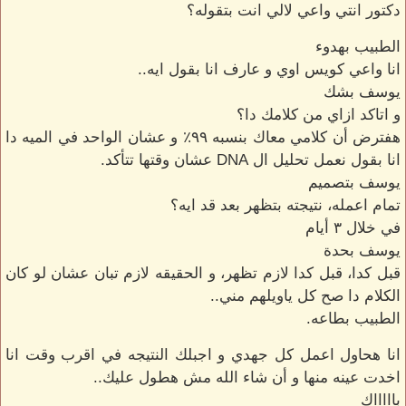
دكتور انتي واعي لالي انت بتقوله؟
الطبيب بهدوء
انا واعي كويس اوي و عارف انا بقول ايه..
يوسف بشك
و اتاكد ازاي من كلامك دا؟
هفترض أن كلامي معاك بنسبه ٩٩٪ و عشان الواحد في الميه دا
انا بقول نعمل تحليل ال DNA عشان وقتها تتأكد.
يوسف بتصميم
تمام اعمله، نتيجته بتظهر بعد قد ايه؟
في خلال ٣ أيام
يوسف بحدة
قبل كدا، قبل كدا لازم تظهر، و الحقيقه لازم تبان عشان لو كان
الكلام دا صح كل ياويلهم مني..
الطبيب بطاعه.
انا هحاول اعمل كل جهدي و اجبلك النتيجه في اقرب وقت انا
اخدت عينه منها و أن شاء الله مش هطول عليك..
باااااك