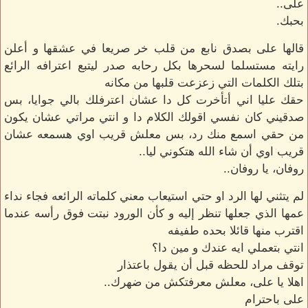
على..
بحبك.
قالها على بصدق نابع من قلب خر صريعا في عشقها و أعلن
رايته مستسلما لسحرها بكل رحابه صدر ليتبع اعترافه الرائع
بتلك الكلمات التي زعزعت قلبها من مكانه
حقك عليا اني أتأخرت كل دا عشان اعترفلك بالي جوايا، بس
صدقيني كان نفسي اقولك الكلام دا و انتي مراتي عشان يكون
من حقي اسمع منك رد، بس معلش قريب اوي هسمعه عشان
قريب اوي أن شاء الله هتكوني ليا..
روفان، يا روفان..
لم يتثني لها الرد او حتي استيعاب معني كلماته الرائعه فجاء نداء
عمها الذي جعلها تنظر إليه و كأن الورود نبتت فوق رأسه عندما
اقترب منها قائلا بحده طفيفه
انتي بتعملي ايه عندك و مين دا؟
توقف مراد للحظه قبل أن يقول باعتذار
اهلا يا على، معلش معرفتكش من ضهرك..
على باحترام