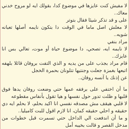
لا مفيش كنت عايزها في موضوع كدا، بقولك ايه لو مروح خدني
معاك..
على و قد تذكر شيئا فقال بتوتر
لا معلش اصل ماما في الوقت دا بتكون نايمه أصلها تعبانه
شويه..
مراد بنفي
لا نايمه ايه، تصحي، دا موضوع حياة أو موت، تعالي بس انا
عايزك..
قام مراد بجذب على من يديه و الذي التفت بروفان قائلا بلهفه
اتبعها بغمزة جعلت وجنتيها تتلونان بحمرة الخجل
عن إذنك يا آنسه روفان..
ما أن اختفي على برفقه عمها حتي وضعت روفان يدها فوق
قلبها و ظلت تدور حول نفسها و هيا تقول بأنفاس مقطوعه
لا قلبي هيقف مش مصدقه نفسي انا اكيد بحلم، لا بحلم ايه دي
حقيقه و احلي حقيقه كمان، انا لازم اقول للبت كاميليا..
و ما أن اندفعت الي الداخل حتي تسمرت قبل خطوات من
مدخل القصر و قالت بخيبه أمل