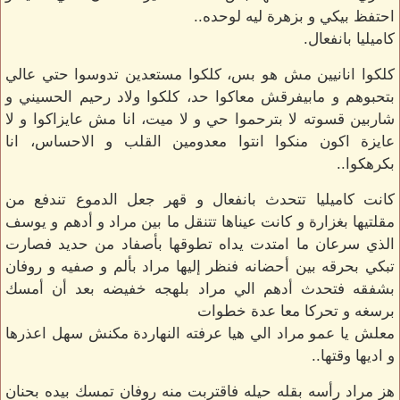
احتفظ بيكي و بزهرة ليه لوحده..
كاميليا بانفعال.
كلكوا انانيين مش هو بس، كلكوا مستعدين تدوسوا حتي عالي
بتحبوهم و مابيفرقش معاكوا حد، كلكوا ولاد رحيم الحسيني و
شاربين قسوته لا بترحموا حي و لا ميت، انا مش عايزاكوا و لا
عايزة اكون منكوا انتوا معدومين القلب و الاحساس، انا
بكرهكوا..
كانت كاميليا تتحدث بانفعال و قهر جعل الدموع تندفع من
مقلتيها بغزارة و كانت عيناها تتنقل ما بين مراد و أدهم و يوسف
الذي سرعان ما امتدت يداه تطوقها بأصفاد من حديد فصارت
تبكي بحرقه بين أحضانه فنظر إليها مراد بألم و صفيه و روفان
بشفقه فتحدث أدهم الي مراد بلهجه خفيضه بعد أن أمسك
برسغه و تحركا معا عدة خطوات
معلش يا عمو مراد الي هيا عرفته النهاردة مكنش سهل اعذرها
و اديها وقتها..
هز مراد رأسه بقله حيله فاقتربت منه روفان تمسك بيده بحنان