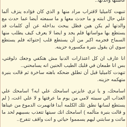
عاشتها والدتها..
تنبهت كاميليا لاقتراب مراد منها و الذي كان فؤاده ينزف ألما
علي حال ابنته و ما حدث معها و ما سمعته أيضا عما حدث مع
والدتها لم يكن هين فظل يبحث بداخله عن أي كلمات قد
يستطع بها مواساتها فلم يجد و ايضا لا يعرف كيف يطلب منها
السماح فجرمه اكبر من أن يستطع قلب إحتوائه فلم يستطع
سوي ان يقول بنبرة مكسورة حزينه.
انا عارف ان كل اعتذارات الدنيا مش هتكفي وجعك دلوقتي،
بس انا طمعان في قلبك الطيب الحنين انه يسامحني..
تنهدت كاميليا قبل أن تطلق ضحكه باهته ساخرة ثم قالت بنبرة
متهكمه حزينه.
اسامحك، و يا تري عايزني اسامحك علي ايه؟ اسامحك علي
العذاب الي سببته لامي من يوم ما عرفتها و لا علي اغت، ( لم
يستطع لسانها نطق تلك الكلمه أبدا فانهمرت الدموع من عيناها
و قالت بنبرة متألمه ) اسامحك انك سبتها تتعذب بسببهم لحد ما
ماتت و سابتني ليهم يسمموا حياتي و انت واقف تتفرج..