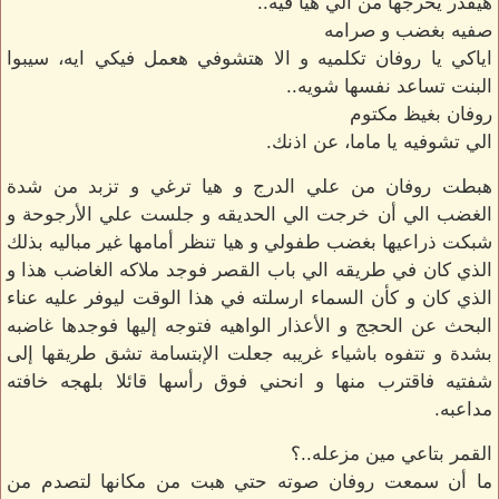
هيقدر يخرجها من الي هيا فيه..
صفيه بغضب و صرامه
اياكي يا روفان تكلميه و الا هتشوفي هعمل فيكي ايه، سيبوا
البنت تساعد نفسها شويه..
روفان بغيظ مكتوم
الي تشوفيه يا ماما، عن اذنك.
هبطت روفان من علي الدرج و هيا ترغي و تزبد من شدة
الغضب الي أن خرجت الي الحديقه و جلست علي الأرجوحة و
شبكت ذراعيها بغضب طفولي و هيا تنظر أمامها غير مباليه بذلك
الذي كان في طريقه الي باب القصر فوجد ملاكه الغاضب هذا و
الذي كان و كأن السماء ارسلته في هذا الوقت ليوفر عليه عناء
البحث عن الحجج و الأعذار الواهيه فتوجه إليها فوجدها غاضبه
بشدة و تتفوه باشياء غريبه جعلت الإبتسامة تشق طريقها إلى
شفتيه فاقترب منها و انحني فوق رأسها قائلا بلهجه خافته
مداعبه.
القمر بتاعي مين مزعله..؟
ما أن سمعت روفان صوته حتي هبت من مكانها لتصدم من