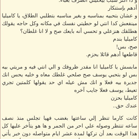
و دا اكتر سبب بيخليني اتصرف بغباء.
أدهم بإستنكار
و عشان بتحبيه بمناسبه و بغير مناسبه بتطلبي الطلاق، يا كاميليا
مينفعش كدا انتي لو حطيتي نفسك في مكانه وكل حاجه يقولك
هطلقك هنزعلي و تحسي أنه بايعك صح و لا انا غلطان؟
كاميليا بندم
صح، بس!
قاطعها أدهم قائلا بحزم.
مابسش يا كاميليا انا مقدر ظروفك و الي انتي فيه و مريتي بيه
بس لو بتحبي يوسف صح صلحي غلطك معاه و خليه يحس انك
جديرة بيه فعلا و انك مش عيله اي حد يقولها كلمتين تجري
تعيط، يوسف فعلا جايب آخره
كاميليا بحزن
عندك حق..
كانت كارما تنظر إلي ساعتها بغضب فهيا تجلس منذ نصف
ساعه تنتظر وصوله علي احر من الجمر و ها هو يتأخر عليها كل
هذا الوقت بعد أن تركها لمدة عشر ايام متواصله دون خبر يأتي