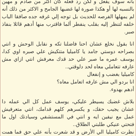
بأنه سوف يفعل و لكن رد فعله كان أكثر من صادم و مهين
بالنسبه لها أو هكذا صورة لها غضبها الجامح و الاكثر من ذلك أنه
لم يمهلها الفرصه للحديث بل توجه إلي غرفه جده صافقا الباب
خلفه لتنظر إليه بقلب ينفطر ألما فاقترب منها أدهم قائلا بنفاذ
صبر.
انا بقول نخلع عشان احنا فاضلنا تكه و نقابل الوحش و انتي
بصراحه دوستي جامد يا كاميليا متتكيش علي صبره اوي كدا،
يوسف عمره ما صبر علي حد قدك معرفش انتي ازاي مش
عارفه تتعاملي معاه لحد دلوقتي..
كاميليا بغضب و إنفعال
انا بردو الي مش عارفه اتعامل معاه؟
أدهم بهدوء.
بلاش غضبك يسيطر عليكي، يوسف عمل كل الي عمله دا
عشان يجيب حقك، و يكسرهم كلهم قدامك، انتي متعرفيش
عمل مع نيفين ايه و انتي في المستشفي وسيادتك اول ما
فتحتي عنيكي طلبتي الطلاق..
نظرت كاميليا الي الأرض و قد شعرت بأنه علي حق فما همت