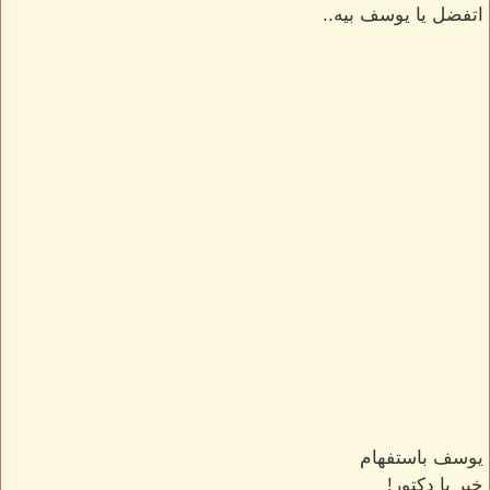
اتفضل يا يوسف بيه..
يوسف باستفهام
خير يا دكتور!