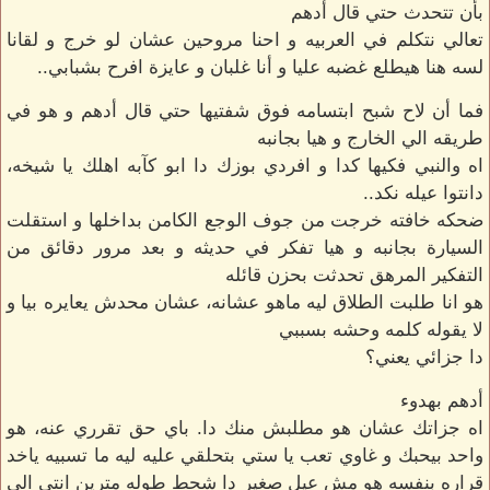
بأن تتحدث حتي قال أدهم
تعالي نتكلم في العربيه و احنا مروحين عشان لو خرج و لقانا
لسه هنا هيطلع غضبه عليا و أنا غلبان و عايزة افرح بشبابي..
فما أن لاح شبح ابتسامه فوق شفتيها حتي قال أدهم و هو في
طريقه الي الخارج و هيا بجانبه
اه والنبي فكيها كدا و افردي بوزك دا ابو كآبه اهلك يا شيخه،
دانتوا عيله نكد..
ضحكه خافته خرجت من جوف الوجع الكامن بداخلها و استقلت
السيارة بجانبه و هيا تفكر في حديثه و بعد مرور دقائق من
التفكير المرهق تحدثت بحزن قائله
هو انا طلبت الطلاق ليه ماهو عشانه، عشان محدش يعايره بيا و
لا يقوله كلمه وحشه بسببي
دا جزائي يعني؟
أدهم بهدوء
اه جزاتك عشان هو مطلبش منك دا. باي حق تقرري عنه، هو
واحد بيحبك و غاوي تعب يا ستي بتحلقي عليه ليه ما تسبيه ياخد
قراره بنفسه هو مش عيل صغير دا شحط طوله مترين انتي الي