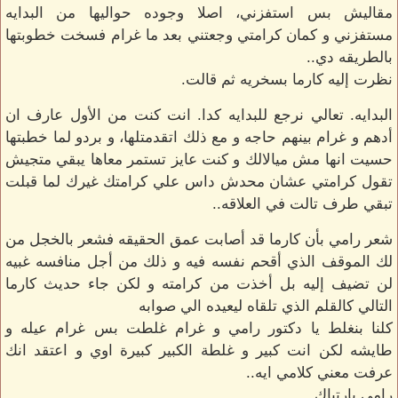
مقاليش بس استفزني، اصلا وجوده حواليها من البدايه
مستفزني و كمان كرامتي وجعتني بعد ما غرام فسخت خطوبتها
بالطريقه دي..
نظرت إليه كارما بسخريه ثم قالت.
البدايه. تعالي نرجع للبدايه كدا. انت كنت من الأول عارف ان
أدهم و غرام بينهم حاجه و مع ذلك اتقدمتلها، و بردو لما خطبتها
حسيت انها مش ميالالك و كنت عايز تستمر معاها يبقي متجيش
تقول كرامتي عشان محدش داس علي كرامتك غيرك لما قبلت
تبقي طرف تالت في العلاقه..
شعر رامي بأن كارما قد أصابت عمق الحقيقه فشعر بالخجل من
لك الموقف الذي أقحم نفسه فيه و ذلك من أجل منافسه غبيه
لن تضيف إليه بل أخذت من كرامته و لكن جاء حديث كارما
التالي كالقلم الذي تلقاه ليعيده الي صوابه
كلنا بنغلط يا دكتور رامي و غرام غلطت بس غرام عيله و
طايشه لكن انت كبير و غلطة الكبير كبيرة اوي و اعتقد انك
عرفت معني كلامي ايه..
رامي بارتباك.