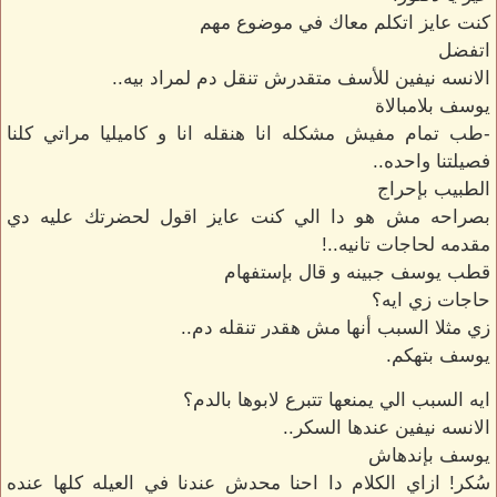
كنت عايز اتكلم معاك في موضوع مهم
اتفضل
الانسه نيفين للأسف متقدرش تنقل دم لمراد بيه..
يوسف بلامبالاة
-طب تمام مفيش مشكله انا هنقله انا و كاميليا مراتي كلنا
فصيلتنا واحده..
الطبيب بإحراج
بصراحه مش هو دا الي كنت عايز اقول لحضرتك عليه دي
مقدمه لحاجات تانيه..!
قطب يوسف جبينه و قال بإستفهام
حاجات زي ايه؟
زي مثلا السبب أنها مش هقدر تنقله دم..
يوسف بتهكم.
ايه السبب الي يمنعها تتبرع لابوها بالدم؟
الانسه نيفين عندها السكر..
يوسف بإندهاش
سُكر! ازاي الكلام دا احنا محدش عندنا في العيله كلها عنده