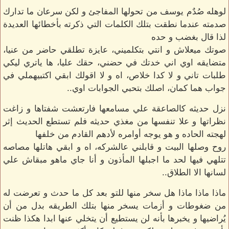
لوهله صُدٌم يوسف من تحولها المفاجئ و لكن سرعان ما تدارك
صدمته عندما نطقت بتلك الكلمات التي ذكرته بأخطائها العديدة
لذا قال بغضب و حده
صوتك ميعلاش و انتي بتكلميني، عايزة تطلقي حاضر من عنيا،
متضايقه اوي اني خدتك في حضني، حقك عليا، ها ياتري ليكي
طلبات تاني و لا كدا خلاص، اه و لا اقولك ابقي اكتبيهملي في
جواب هما كمان، اصلك بتحبي الجوابات اوي..
نزل حديثه كالصاعقة علي مسامعها فارتعشت شفتاها و زاغت
نظراتها و علا تنفسها من مغذي حديثه فلم تستطع الحديث إثر
لهجته الحاده و هو يوجه أوامره لأدهم القادم من خلفها
روح وصلها البيت و قابلني عالشركه، اه و ابقي هاتلها مصاصه
تتلهي فيها لحد ما اجبلها المأذون و أنا جاي ماهو مبقاش علي
لسانها الا الطلاق..
ماذا ماذا ماذا هل سخر منها للتو بعد كل ما حدث و تعرضت له
من ضغوطات و أزمات يسخر منها بتلك الطريقه بدل من أن
يُراضيها و يخبرها بأنه لن يستطيع أن يتخلي عنها ابدا هكذا ظنت