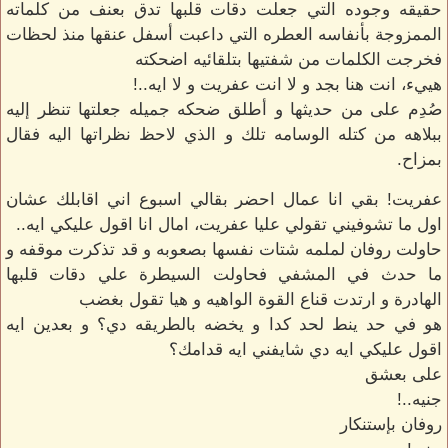
حقيقه وجوده التي جعلت دقات قلبها تدق بعنف من كلماته
الممزوجة بأنفاسه العطره التي داعبت أسفل عنقها منذ لحظات
فخرجت الكلمات من شفتيها بتلقائيه اضحكته
هييء، انت هنا بجد و لا انت عفريت و لا ايه..!
صُدِم على من حديثها و أطلق ضحكه جميله جعلتها تنظر إليه
ببلاهه من كتله الوسامه تلك و الذي لاحظ نظراتها اليه فقال
بمزاح.
عفريت! بقي انا عمال احضر بقالي اسبوع اني اقابلك عشان
اول ما تشوفيني تقولي عليا عفريت، امال انا اقول عليكي ايه..
حاولت روفان لملمه شتات نفسها بصعوبه و قد تذكرت موقفه و
ما حدث في المشفي فحاولت السيطرة علي دقات قلبها
الهادرة و ارتدت قناع القوة الواهيه و هيا تقول بغضب
هو في حد ينط لحد كدا و يخضه بالطريقه دي؟ و بعدين ايه
اقول عليكي ايه دي شايفني ايه قدامك؟
على بعشق
جنيه..!
روفان بإستنكار