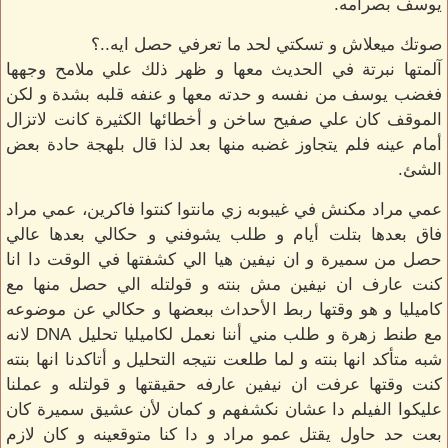
يوسف بصرامه.
صوتك ميعلاش و تسكتي لحد ما تعرفي حصل ايه..؟
آلمتها نبرتة في الحديث معها و ظهر ذلك علي ملامح وجهها
فغضب يوسف من نفسه و حدته معها و عنفه قلبه بشدة و لكن
الموقف كان علي صفيح ساخن و أخطائها الكثيرة كانت لاتزال
أمام عينه فلم يتجاوز غضبه منها بعد لذا قال بلهجة حادة بعض
الشئ.
عمي مراد مكنش في غيبوبه زي مانتوا كنتوا فاكرين، عمي مراد
فاق بعدها بتلت أيام و طلب يشوفني و حكالي بعدها عالي
حصل من سميرة و ان نيفين هيا الي كشفتها في الوقت دا انا
كنت عارف ان نيفين مش بنته و قولتله الي حصل منها مع
كاميليا و هو وقتها ربط الأحداث ببعضها و حكالي عن موضوعه
مع طنط زهرة و طلب مني أننا نعمل لكاميليا تحليل DNA لانه
شبه متأكد انها بنته و لما طلعت نتيجه التحليل و أتاكدنا انها بنته
كنت وقتها عرفت ان نيفين عارفه حقيقتها و قولتله و عملنا
عليكوا الفيلم دا عشان نكشفهم و كمان لأن عشيق سميرة كان
بعت حد حاول يقتل عمو مراد و دا كنا متوقعينه و كان لازم