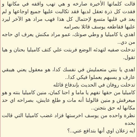
قالت كلماتها الأخيرة صارخه و هي تهب واقفه في مكانها و
فقدت كل ذرة تعقل لديها فقد تكالبت عليها جميع اوجاعها و لم
يعد في قلبها متسع لإحتمال كل هذا فهب مراد هو الآخر ليرد
عليها فقاطعه يوسف قائلا بصرامه
اهدي يا كاميليا و وطي صوتك، عمو مراد مكنش يعرف اي حاجه
من دي..
تدخلت صفيه لتهدئه الوضع فربتت علي كتف كاميليا بحنان و هيا
تقول.
اهدي يا بنتي متعمليش في نفسك كدا، هو معقول يعني هيبقي
عارف و يسبهم يعملوا فيكي كدا..
تدخلت روفان في الحديث بإندفاع قائله
كاميليا من حقها تفهم يا ماما و احنا كمان، منين كاميليا بنته و هو
ميعرفش و منين قالولنا أنه مات و طلع عايش، بصراحه اي حد
مكانها له حق بتجنن..
نظرة واحده من يوسف اخرستها فزاد غضب كاميليا التي قالت
بحده
ايه زعلان اوي أنها بتدافع عني..؟