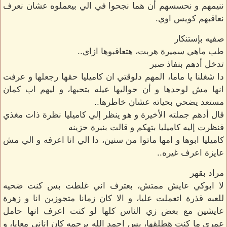
ننيمهم و نحسسهم أن هما نجحوا في الي بيعملوه عشان نعرف
نعاقبهم كويس اوي.
صفيه بإستنكار
طب ماهي سميرة هربت، هتعاقبوها ازاي..
تدخل أدهم بنفاذ صبر
دا شغلنا يا ماما، المهم دلوقتي ان كاميليا حقها رجعلها و عرفت
انها مش لوحدها و أن حواليها عيله بتحبها، و ليهم اب كمان
مستعد يضحي بحياته عشان خاطرها..
قال أدهم جملته الأخيرة و هو ينظر إلي كاميليا نظرة ذات مغذي
فنظرت إليه كاميليا بتهكم و قالت بنبرة حزينه
كاميليا ابوها و امها ماتوا من سنين، دا الي انا اعرفه و الي مش
عايزة اعرف غيره..
مراد بقهر
لا ابوكي عايش ممتش، بعترف اني غلطت بس كنت ضحيه
للعبه قذرة اتعملت عليا، و الا كان زمانا متجوزين انا و زهرة
عايشين مع بعض زي الناس كلها لو كنت اعرف انها حامل
عمري ما كنت هطلقها، بس احمد الله يرحمه كان اناني معايا، و