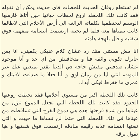
لم تستطع روفان الحديث للحظات فاي حديث يمكن أن تقوله
فقد كانت تلك اللحظه اروع لحظات حياتها حين أتاها فارسها
الوسيم ليختطفها بكلماته الرائعه الي أرض الأحلام التي لاطالما
كانت تتمناها معه فلما لم تجيبه ارتسمت ابتسامه متفهمه فوق
شفتيه و قال بلهجة هادئه.
انا مش مستني منك رد عشان كلام عنيكي يكفيني، انا بس
عايزك تكوني واثقه فيا و متخافيش من اي حد و أنا موجود
عشان صدقيني مفيش حاجه في الدنيا تقدر تمنعني عنك غير
الموت، انتي ليا من زمان اوي و أنا فعلا ما صدقت لاقيتك و
عمري ما هفرط فيكي أبدا..
كانت تلك اللحظه اكبر من مستوي أحلامها فقد تخطت روعتها
الحدود فقد كانت تلك اللحظه التي تجعل الدموع تنزل من
عيناها من شدة فرحتها هذه هي دموع الفرح التي تساقطت من
عيناها في تلك اللحظه التي حتما لن تنساها ما حييت و التي
تبعتها ابتسامه عذبه رقيقه صادقه ارتسمت فوق شفتيها و هيا
تقول برقه