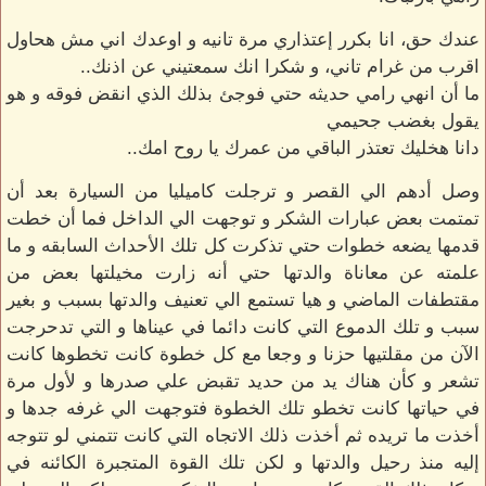
عندك حق، انا بكرر إعتذاري مرة تانيه و اوعدك اني مش هحاول
اقرب من غرام تاني، و شكرا انك سمعتيني عن اذنك..
ما أن انهي رامي حديثه حتي فوجئ بذلك الذي انقض فوقه و هو
يقول بغضب جحيمي
دانا هخليك تعتذر الباقي من عمرك يا روح امك..
وصل أدهم الي القصر و ترجلت كاميليا من السيارة بعد أن
تمتمت بعض عبارات الشكر و توجهت الي الداخل فما أن خطت
قدمها يضعه خطوات حتي تذكرت كل تلك الأحداث السابقه و ما
علمته عن معاناة والدتها حتي أنه زارت مخيلتها بعض من
مقتطفات الماضي و هيا تستمع الي تعنيف والدتها بسبب و بغير
سبب و تلك الدموع التي كانت دائما في عيناها و التي تدحرجت
الآن من مقلتيها حزنا و وجعا مع كل خطوة كانت تخطوها كانت
تشعر و كأن هناك يد من حديد تقبض علي صدرها و لأول مرة
في حياتها كانت تخطو تلك الخطوة فتوجهت الي غرفه جدها و
أخذت ما تريده ثم أخذت ذلك الاتجاه التي كانت تتمني لو تتوجه
إليه منذ رحيل والدتها و لكن تلك القوة المتجبرة الكائنه في