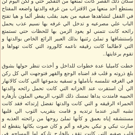
سكان ذلك القصر كانت تمنعها من التفكير حتي و لكن اليوم لن
يستطع أحد منعها من الاقتراب من غرفه والدتها واضعه المفتاح
في القفل لتشاهدها صفيه من بعيد بقلب يقطر ألما و هيا تفتح
الباب علي مصرعيه و تدخل الي غرفه بها نسيم عذب يحمل
رائحه كانت تتمني لو يعود الزمن بها للحظات حتي تستمتع
بإستنشاقها و تملئ رئتيها بذلك العبير الرائع الخاص بوالدتها و
التي لاطالما كانت رقيقه ناعمه كالورود التي كانت تهواها و
تقوم برعايتها..
خطت كاميليا عدة خطوات للداخل و أخذت تنظر حولها بشوق
بلغ ذروته و قلب قد اضناه الوجع والقهر فتوجهت الي كل ركن
في الغرفه تتلمسه بأناملها و تسقيه بدموعها التي كانت كالانهار
الي أن استقرت عند الخزانه التي كانت تحمل رائحه والدتها
الحبيبه فامتدت يداها تمسك ذلك الثوب الربيعي الملون بأزهاره
الحمراء الرقيقه و التي كانت والدتها تفضل إرتدائه فقد كانت
تشبه البدر عندما ترتديه و قامت بتقريب الثوب الي قلبها
مستنشقه إياه بعمق و كأنها تملئ روحها من رائحته العذبه و
صارت تبكي و تبكي بحرقه و ألم و كان صوت بكائها يتقطع له
قلب صفيه التي كانت تقف بالخارج تاركه لها المساحه في