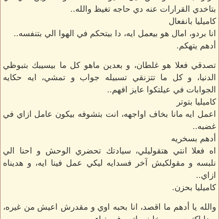
بتاخدي القرارات عنه دي حاجه تغيظ والله..
كاميليا بانفعال
انا بردو، امال هو بيعمل ايه، دا بيتحكم في الهوا الي بتنفسه..
أدهم يتهكم.
تصدقي فعلا هو غلطان، و بعدين ماهو كل ما بيسيبك بتبوظي
الدنيا، و كل ما تتزنقي تسبيله جواب و تمشي، ايه حكايه
الجوابات في عيلتكوا عايز افهم..
كاميليا بتوتر
اعمل ايه مانا بخاف اواجهه، انت بتشوفه بيكون عامل ازاي في
غضبه..
أدهم بسخريه
اه فعلا انتي هتقوليلي، سيادتك تحضري الوحش و احنا الي
نلبسه و مقولكيش آخر فسدايه ليكي عمل فينا ايه، و هديناه
ازاي..
كاميليا بحزن.
والله يا أدهم ما اقصد، انا بحبه اوي و مقدرش اعيش من غيره،