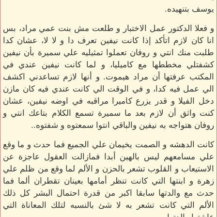
يوسف بتنهيده.
و فعلا الدكتور عمل الاختبار و طلعت مش بنت عمي مراد، بس
انا كان لازم اتأكد إذا كانت نيفين تعرف دا و لا لا، عشان كدا
طلبت منك انتي و روفان تعملوا تمثيليه علي سميرة بأن نيفين
كشفتلي مخططها مع كاميليا، و لما كانت نيفين عندي في
المكتب عرفتها أن مراد هيموت. و أنها لازم تساعدني اكشف
الي عمل فيه كدا، و في الوقت الي كانت عندي فيه كان مازن
دخل الفيلا و قدر يزرع كاميرا مراقبه في اوضه نيفين، عشان
كنت واثق أن لازم بعد ما سميرة تسمع الكلام بتاعك انتي و
روفان هتواجه به نيفين والباقي انتوا سمعتوه و شفتوه..
كانت الدهشه و الصمت يخيمان علي الجميع فما حدث و ما وقع
علي مسامعهم ليس بالهين أبدا فمازالت العقول عاجزة عن
الاستيعاب و القلوب تشعر بالحزن و الألم لما وقع من ظلم علي
زهرة و ابنتها التي كانت تنظر أمامها بعينان تقطران ألما فما
حدث مع والدتها سابقا اكبر من قدرة احتمال البشر كل ذلك
الألم التي كانت تشعر به لا شئ بالنسبه لتلك المعاناة التي