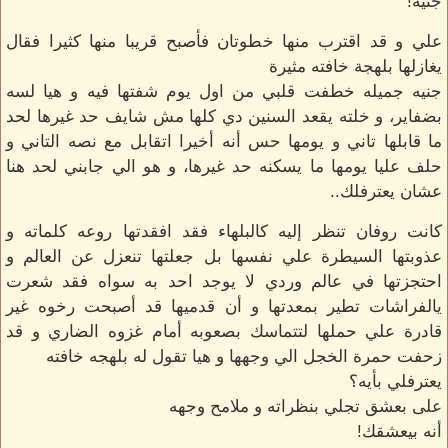
جنيه!
علي و قد اقترب منها خطوتان فأصبح قريبا منها كثيرا فقال
يغازلها بلهجة خافته مثيرة
جنيه جميله خطفت قلبي من اول يوم شفتها فيه و هيا لسه
بضفاير، و خلته يقعد السنين دي كلها مش شايف حد غيرها لحد
ما قابلها تاني و يومها حس أنه أخيرا اتقابل مع نصه التاني و
حلف عليا يومها ما يسكنه حد غيرها، و هو الي جابني لحد هنا
عشان يعترفلك..
كانت روفان تنظر إليه كالبلهاء فقد افقدتها روعه كلماته و
عذوبتها السيطرة علي نفسها بل جعلتها تنعزل عن العالم و
احتجزتها في عالم وردي لا يوجد احد به سواه فقد شعرت
يالفراشات تطير بمعدتها و أن قدميها قد أصبحت رخوه غير
قادرة علي حملها لتتماسك بصعوبه أمام غزوه الضاري و قد
زحفت حمرة الخجل الي وجهها و هيا تقول له بلهجه خافته
يعترفلي بأيه؟
على بعشق تجلي بنظراته و ملامح وجهه
أنه بيعشقك!