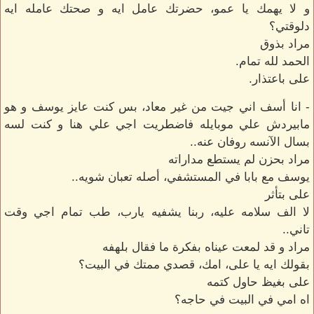
و لا يهمك يا عمو، حضرتك عامل ايه و صحتك عامله ايه
دلوقتي؟
مراد بذوق
الحمد لله تمام.
على باعتذار.
- انا أسف اني جيت من غير معاد، بس كنت عايز يوسف و هو
مابيردش علي موبايله فاضطريت اجي علي هنا و كنت لسه
بسال الآنسه روفان عنه..
مراد بحزن لم يستطع مداراته
يوسف مع بابا في المستشفي، أصله تعبان شويه..
على بتأثر
لا الف سلامه عليه، ربنا يشفيه يارب، طب تمام اجي وقت
تاني..
مراد و قد لمعت عيناه بفكرة ما فقال بلهفه
بقولك ايه يا على، امك، قصدي ممتك في البيت؟
على بغيظ حاول كتمه
اه امي في البيت في حاجه؟