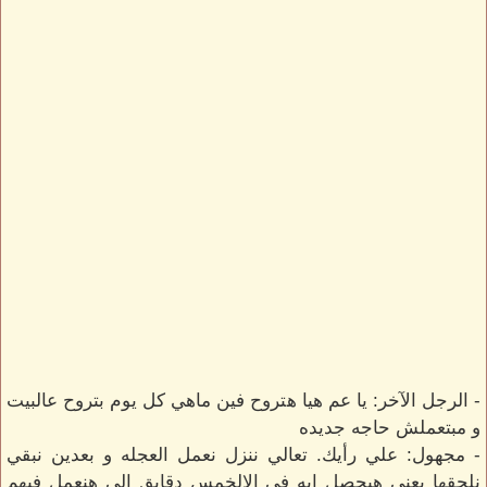
- الرجل الآخر: يا عم هيا هتروح فين ماهي كل يوم بتروح عالبيت
و مبتعملش حاجه جديده
- مجهول: علي رأيك. تعالي ننزل نعمل العجله و بعدين نبقي
نلحقها يعني هيحصل ايه في الالخمس دقايق إلى هنعمل فيهم