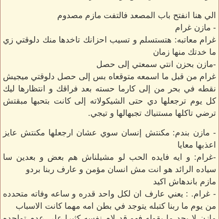
الي هنا انفتح باب المصعد فالتفت مازم مصدوم
- مازن غرام
غرام معاتبه: هتستسلم و تسيب احزانك تاخدها منك دلوقتي زي
ما خدتك منها زمان
-مازن بحزن انتي سمعتي إلى حصل
غرام من قبل ما اسمعه متوقعاه بس إلى حصل دلوقتي ميجيش
نقطه في بحر من إلى كارما حسته بعد فراقك و انتظارها ليك
كل يوم ترجعلها دي حتى الشيكولاته إلى كانت بتحبها مبقتش
ترضي تاكلها مستنياك تجبهالها و تيجي.
- مازن بندم: مكنتش إنسان سوي عشان ارجعلها مكنتش عايز
اعذبها معايا
-غرام: و ايه فايده الحب لو مشيلناش هم بعض و بعدين سا
سياده الرائد هو انت مش انسان مؤمن و عارف ربنا بردو
مازم باندهاش اكيد
- غرام. : يعني عارف ان لكل واحد قدره و ساعه وفاته متحدده
من يوم ما ربنا كتبله يتوجد في بطن امه مهما كانت الاسباب
مازن لا يجد ما يقوله فهو قد لام نفسه كثيرا علي عدم تواجده