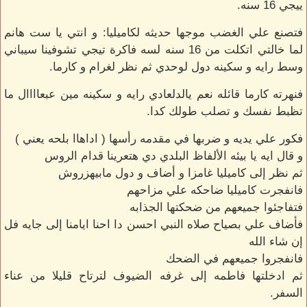
ييجي 16 سنه.
فتصنع علي الغضب موجها حديثه لكاميليا: و انتي يا ست هانم
لما خالتي اتكلت من 16 سنه لسه فاكرة تيجي تشوفينا سيباني
وسط رايه و سكينه دول لوحدي ثم نظر لغرام و كارما.
فنهرته كارما قائله نعم يالدلعادي رايه و سكينه مين عبعاااال ما
تظبط نفسك و تصلب طولك كدا.
فكور علي يديه و ضربها في مقدمه رأسها ( اداهاا بلحه يعني )
و قال ايه يا بيئه الألفاظ البلدي دي هتعرينا قدام الروس
ثم نظر إلى كاميليا غامزا و أضاف و دول مابيهزروش
فانفجرت كاميليا ضاحكه علي مزاحهم
فتفاجئوا جميعهم من ضحكتها الجذابه
فأضاف علي بصياح صلاه النبي احسن دا احنا ايامنا إلى جايه فل
إن شاء الله
فانفجروا جميعهم في الضحك
ثم ادخلتها فاطمه إلى غرفه الضيوف لترتاح قليلا من عناء
السفر.