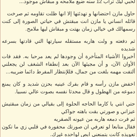
لحبي ليك تراب 12 سنه ضيع ملامحه و مبقاش موجود...
حاول مازن احتضانها و تهدئتها إلا انها ظلت تقاومه ثم صرخت
قائله انساني يا مازن انت مبقتش في حياتي الصورة إلى كنت
رسمهالك في خيالي زمان بهتت و مبقاش ليها ملامح.
ثم دفعته و ولت هاربه مستقله سيارتها التي قادتها بسرعه
شديده
أخبروا الأشياء المتأخرة أن وجودها لم يعد مرحبا به. فقد فات
الأوان الآن، و أن مجيئها الآن بعد إنطفاء الشغف لن يجعلني
ألتفت مهمه بلغت من جمال، فللإنتظار المفرط دائما ضريبه...
اخفض مازن رأسه و قام بفرك عينيه بحزن شديد و كان يمنع
دموعه من الهطول و قال محدثا نفسه بصوت عالي نسبيا.
حتي انتي يا كارما الحاجه الحلوة إلى بقيالي من زمان مبقتيش
عيزاني و صورتي بقت باهته جواكي
ثم فرت دمعه هاربه من عيونه الصقريه
فقال متابعا لو تعرفي ان صورتك محفورة في قلبي زي ما تكون
تعويذه كانت بتمنعني ابص لواحده غيرك.