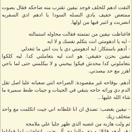
التفت ادهم للخلف فوجد نيفين تقترب منه ضاحكه فقال بصوت
ممتعض خفيف يادي النسله السودا يا ادهم ادي السفريه
انضربت و اتنبر فيها من اولها.
فاغتاظت نيفين من تمتمته فقالت محاوله استمالته
- ايه يا ادهومتي انت بتكلم نفسك و لا ايه
- أدهم باستنكار: ايه ادهومتي دي يا بت انتي ما تتعدلي
نيفين بحزن حقيقي: هو انت ليه بتعاملني كدا. ليه كلكوا
بتعاملوني كدا محدش فيكوا بيحبني و لا بيكلمني حتى لما باجي
اهزر مع حد بيصدني.
أدهم. بوقاحه غير مقصودة: الصراحه انتي صعبانه عليا اصل تقل
الدم دي وراثه حاجه بتبقي في الجينات و جينات طنط سميرة ما
شاء الله عليها...
- نيفين بغضب: تصدق ان انا غلطانه اني جيت اتكلمت مع واحد
متخلف زيك
ثم ولت هاربه من غضبه الذي ظهر جليا علي ملامحه
زفر أدهم قائلا: و دي مالها دي آل يعنس اتفاجئت لما قولتلها