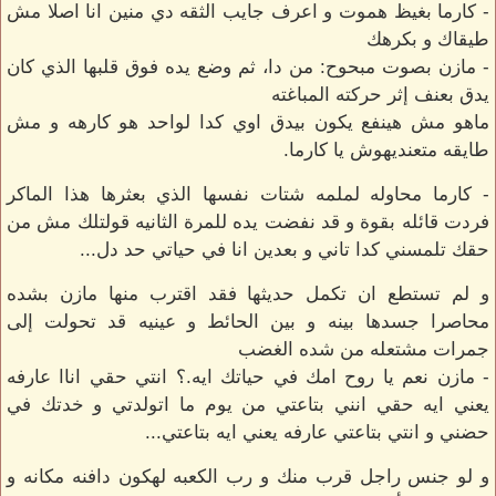
- كارما بغيظ هموت و اعرف جايب الثقه دي منين انا اصلا مش
طيقاك و بكرهك
- مازن بصوت مبحوح: من دا، ثم وضع يده فوق قلبها الذي كان
يدق بعنف إثر حركته المباغته
ماهو مش هينفع يكون بيدق اوي كدا لواحد هو كارهه و مش
طايقه متعنديهوش يا كارما.
- كارما محاوله لملمه شتات نفسها الذي بعثرها هذا الماكر
فردت قائله بقوة و قد نفضت يده للمرة الثانيه قولتلك مش من
حقك تلمسني كدا تاني و بعدين انا في حياتي حد دل...
و لم تستطع ان تكمل حديثها فقد اقترب منها مازن بشده
محاصرا جسدها بينه و بين الحائط و عينيه قد تحولت إلى
جمرات مشتعله من شده الغضب
- مازن نعم يا روح امك في حياتك ايه.؟ انتي حقي اناا عارفه
يعني ايه حقي انني بتاعتي من يوم ما اتولدتي و خدتك في
حضني و انتي بتاعتي عارفه يعني ايه بتاعتي...
و لو جنس راجل قرب منك و رب الكعبه لهكون دافنه مكانه و