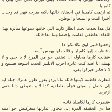
كاميليا
ثم ارتمت كاميليا في احضان خالتها باكيه بفرحه فهي قد وجدت
أخيرا البيت و الملجأ و الوطن.
كل هذا يحدث تحت انظار كارما التي خانتها دموعها متأثره بهذا
اللقاء العاطفي فقامت بإحتضانهما معا قائله.
وجعتوا قلبي اوي بكلامكوا دا
- فنظرت إليها كاميليا و قالت لها بهمس آسفه
-فقالت كارما محاوله ان تضفي جو من المرح لا يا حبي و لا
يهمك انا اصلا كنت عايزه اجرب الايلينر الجديد اشوفه هيسيح و
لا لا فكتر خيركوا بقي.
فنظرت فاطمه لابنتها قائله مانا بردو بقول طول عمرك جبله ايه
إلى حصل و بقيتي فجأه بعاطفيه كدا لا و بتعيطي دانا حقي
ازغرط.
-فنظرت كارما لكاميليا قائله
هيا دي الحقيقه المرة إلى بتحاول تداريها ميغركيش جو أمينه