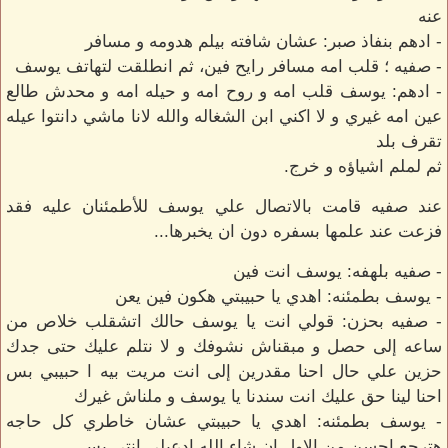
عنه
- ادهم بنفاذ صبر: عشان شافته بيلم هدومه و مسافر
- صفيه ؛ قلب امه مسافر رايح فين، ثم انطلقت لتهاتف يوسف
- ادهم: يوسف قلب امه و روح امه و حيله امه و محدش طالع
عين امه غيري و لا اكني ابن الشغاله والله لانا ماشي دانتوا عيله
تقرف بلد
ثم لملم اشياؤه و خرج.
عند صفيه قامت بالاتصال علي يوسف للأطمئنان عليه فقد
فزعت عند علمها بسفره دون ان يخبرها...
- صفيه بلهفه: يوسف انت فين
- يوسف بطمئنه: اهدي يا حبيبتي هكون فين يعن
- صفيه بحزن: قولي انت يا يوسف حالك اتشقلب خلاص من
ساعه إلى حصل و مبقناش نشوفك و لا نتلم عليك حتى جدك
حزين علي حال احنا مقدرين إلى انت مريت بيه ا حبيبي بس
احنا لينا حق عليك انت سندنا يا يوسف و ملناش غيرك
- يوسف بطمئنه: اهدي يا حبيبتي عشان خاطري كل حاجه
هترجع احسن من الاول ان شاء الله ادعيلي انتي بس.