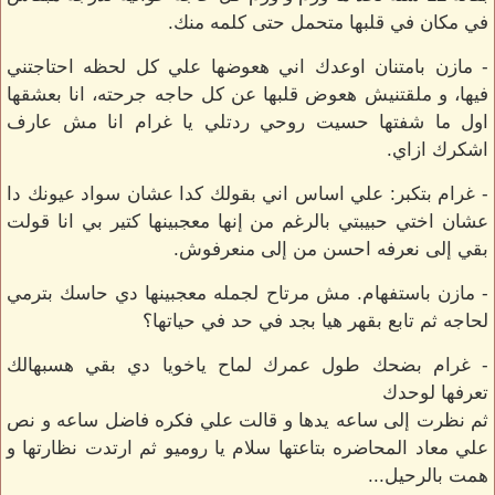
في مكان في قلبها متحمل حتى كلمه منك.
- مازن بامتنان اوعدك اني هعوضها علي كل لحظه احتاجتني
فيها، و ملقتنيش هعوض قلبها عن كل حاجه جرحته، انا بعشقها
اول ما شفتها حسيت روحي ردتلي يا غرام انا مش عارف
اشكرك ازاي.
- غرام بتكبر: علي اساس اني بقولك كدا عشان سواد عيونك دا
عشان اختي حبيبتي بالرغم من إنها معجبينها كتير بي انا قولت
بقي إلى نعرفه احسن من إلى منعرفوش.
- مازن باستفهام. مش مرتاح لجمله معجبينها دي حاسك بترمي
لحاجه ثم تابع بقهر هيا بجد في حد في حياتها؟
- غرام بضحك طول عمرك لماح ياخويا دي بقي هسبهالك
تعرفها لوحدك
ثم نظرت إلى ساعه يدها و قالت علي فكره فاضل ساعه و نص
علي معاد المحاضره بتاعتها سلام يا روميو ثم ارتدت نظارتها و
همت بالرحيل...