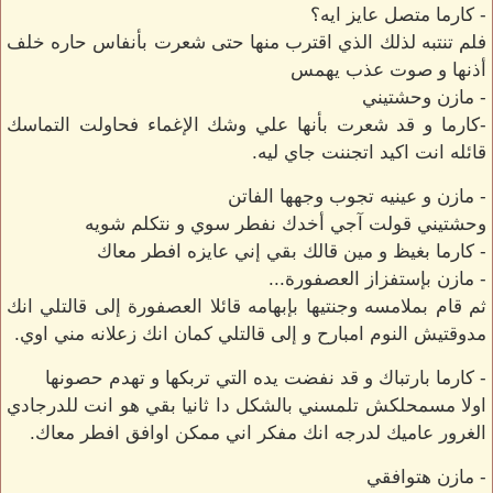
- كارما متصل عايز ايه؟
فلم تنتبه لذلك الذي اقترب منها حتى شعرت بأنفاس حاره خلف
أذنها و صوت عذب يهمس
- مازن وحشتيني
-كارما و قد شعرت بأنها علي وشك الإغماء فحاولت التماسك
قائله انت اكيد اتجننت جاي ليه.
- مازن و عينيه تجوب وجهها الفاتن
وحشتيني قولت آجي أخدك نفطر سوي و نتكلم شويه
- كارما بغيظ و مين قالك بقي إني عايزه افطر معاك
- مازن بإستفزاز العصفورة...
ثم قام بملامسه وجنتيها بإبهامه قائلا العصفورة إلى قالتلي انك
مدوقتيش النوم امبارح و إلى قالتلي كمان انك زعلانه مني اوي.
- كارما بارتباك و قد نفضت يده التي تربكها و تهدم حصونها
اولا مسمحلكش تلمسني بالشكل دا ثانيا بقي هو انت للدرجادي
الغرور عاميك لدرجه انك مفكر اني ممكن اوافق افطر معاك.
- مازن هتوافقي