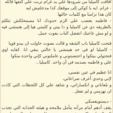
افاقت كاميليا من شرودها علي يد غرام تربت علي كتفها قائله
- غرام. ايه يا كوكي إلى موقفك كدا مدخلتيش ليه
كان هذا تزامنا مع كلمات خالتها
- فاطمه بغضب علي الزم حدودك انا مسمحلكش تتكلم
بالطريقه دي عن كاميليا و دا بيتي و كلمتي هيا إلى هتمشي فيه
و لو مش عاجبك اتفضل الباب يفوت جمل.
فتحت كاميليا باب الشقه و قالت بصوت حاولت ان يبدو قويا
- كاميليا لو في حد هيمشي يا خالتي يبقي انا. كفايه اوي
فتحتولي بيتكوا و احتضنتوني و عاملتوني كإني واحدة منكوا
علي و فاطمه بصدمه في آن واحد. كاميليا...
انا عظيم في عين نفسي،
لإني وحدي أعرف صراعاتي،
و مُعاناتي و انكساراتي، و شاهد علي كل اللحظات التي كادت
ان تهزمني و لم تفعل .
- ديستويفسكي
يقف أدهم أمام مرآته يتأمل ملامحه و هيئته الجذابه التي تجذب