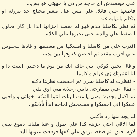
علي ميقصدش اي حاجه من دي يا حبيبتي هو بس...
قاطعها علي قائلا: علي مش عيل صغير محتاج حد يبررله او
يتكلم بالنيابه عنه
ثم نظر لكاميليا بندم فهو لم يقصد احزانها ابدا بل كان يحاول
الضغط علي والدته حتى يجبرها علي الكلام...
اقترب علي من كاميليا و امسكها من معصمها و قادها للجلوس
علي اقرب مقعد ثم احتضن كفوفها بين يديه.
و قال بحنو: كوكي انتي عافه انك من يوم ما دخلتي البيت دا و
انا اعتبرتك زي غرام و كارما
- فنظرت له كاميليا بحزن ثم اخفضت نظرها باكيه
- فقال علي بممازحه: دانتي زعلانه مني اوي بقي
ثم اكمل بجديه: بصي ياست البنات انتوا التلاته اخواتي و واجبي
عليكوا اني احميكوا و مسمحش لحاجه ابداً تأذيكوا.
لم يجد منها رد فأكمل
لما الاقي اختي حزينه كدا علي طول و عنيا مليانه دموع يبقي
لازم اقلق. ثم ضغط برفق علي كفها فرفعت عيونها اليه