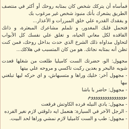
فمأساه أن يتركك شخص كان بمثابه روحك أو أكثر في منتصف
الطريق يشعرك بأنك منبوذ شخص غير مرغوب بك
و يفقدك القدره علي خلق المبررات و الأعذار...
فتحمل قلبك المغدور، و تلملم مشاعرك المبعثرة، و ذاتك
الفاقده لكل معاني الحياه، و تغلق علي نفسك كل الأبواب
لتحاول مداواه ذلك الشرخ الذي حدث بداخل روحك، فمن كنت
تظن أنه بمثابه نجاتك. هو من كان المتسبب في هلاكك...
مجهول: الو، حضرتك الست كاميليا طلعت من شغلها قعدت
شويه عالبحر و بعدين ركبت تاكسي و مروحه علي بيتها
- مجهول آخر: خليك وراها و متسبهاش، و اي حركه ليها تبلغني
بيها
- مجهول: حاضر يا باشا
بوووووووووووووووم
- مجهول: يادي النيله فرده الكاوتش فرقعت
- الرجل الآخر في السيارة: هنعمل ايه دلوقتي لازم نغير الفرده
- مجهول: طب و الست كاميليا لازم نمشي وراها لحد البيت.