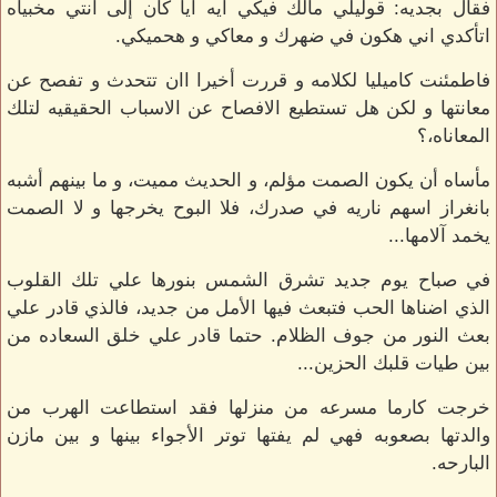
فقال بجديه: قوليلي مالك فيكي ايه ايا كان إلى انتي مخبياه
اتأكدي اني هكون في ضهرك و معاكي و هحميكي.
فاطمئنت كاميليا لكلامه و قررت أخيرا اان تتحدث و تفصح عن
معانتها و لكن هل تستطيع الافصاح عن الاسباب الحقيقيه لتلك
المعاناه،؟
مأساه أن يكون الصمت مؤلم، و الحديث مميت، و ما بينهم أشبه
بانغراز اسهم ناريه في صدرك، فلا البوح يخرجها و لا الصمت
يخمد آلامها...
في صباح يوم جديد تشرق الشمس بنورها علي تلك القلوب
الذي اضناها الحب فتبعث فيها الأمل من جديد، فالذي قادر علي
بعث النور من جوف الظلام. حتما قادر علي خلق السعاده من
بين طيات قلبك الحزين...
خرجت كارما مسرعه من منزلها فقد استطاعت الهرب من
والدتها بصعوبه فهي لم يفتها توتر الأجواء بينها و بين مازن
البارحه.