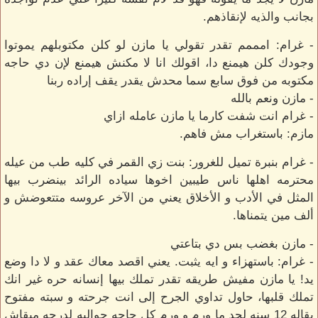
بجانب والذيه لإنقاذهم.
- غرام: امممم تقدر تقولي يا مازن لو كلن مكتوبلهم يموتوا
وجودك كلن هيمنع دا، اقولك انا لا مكنش هيمنع لإن دي حاجه
مكتوبه من فوق سابع سما محدش يقدر يقف إراده ربنا
- مازن ونعم بالله
- غرام انت شفت كارما يا مازن عامله ازاي
مازم: باستغراب مش فاهم.
- غرام بنبرة تميل للغرور: بنت زي القمر في كليه طب من عيله
محترمه اهلها ناس طيبين اخوها سياده الرائد بينضرب بيها
المثل في الأدب و الأخلاق يعني من الآخر عروسه متتعوضش و
ألف مين يتمناها.
- مازن بغضب بس دي بتاعتي
- غرام: باستهزاء و ايه يثبت. يعني اقصد معاك عقد و لا دا وضع
يد! يا مازن مفيش طريقه تقدر تملك بيها إنسانه حره غير انك
تملك قلبها، حاول تداوي الجرح إلى انت جرحته و سبته مفتوح
بقاله 12 سنه لحد ما ورم و ورم كل حاجه حواليه لدرجه مبقاش