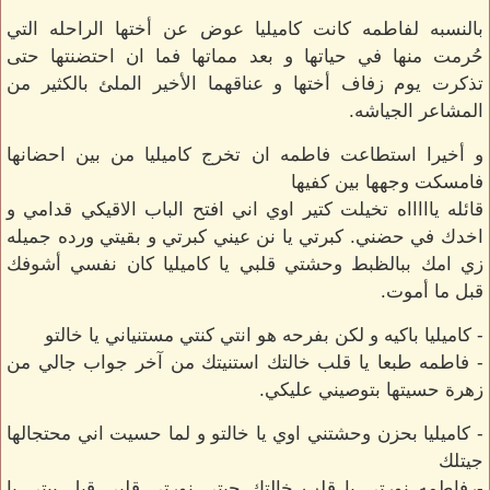
بالنسبه لفاطمه كانت كاميليا عوض عن أختها الراحله التي
حُرمت منها في حياتها و بعد مماتها فما ان احتضنتها حتى
تذكرت يوم زفاف أختها و عناقهما الأخير الملئ بالكثير من
المشاعر الجياشه.
و أخيرا استطاعت فاطمه ان تخرج كاميليا من بين احضانها
فامسكت وجهها بين كفيها
قائله ياااااه تخيلت كتير اوي اني افتح الباب الاقيكي قدامي و
اخدك في حضني. كبرتي يا نن عيني كبرتي و بقيتي ورده جميله
زي امك ببالظبط وحشتي قلبي يا كاميليا كان نفسي أشوفك
قبل ما أموت.
- كاميليا باكيه و لكن بفرحه هو انتي كنتي مستنياني يا خالتو
- فاطمه طبعا يا قلب خالتك استنيتك من آخر جواب جالي من
زهرة حسيتها بتوصيني عليكي.
- كاميليا بحزن وحشتني اوي يا خالتو و لما حسيت اني محتجالها
جيتلك
-رفاطمه نورتي يا قلب خالتك جيتي نورتي قلبي قبل بيتي يا