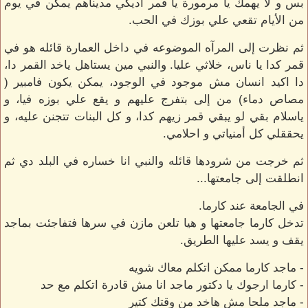
بس و لا يهمك يا مرمورة يا قمر اديكي مديناهم يمكن في يوم
من الأيام تقعي علي بوزك في الحب.
ثم نظرت إلى المرآه الموضوعه في داخل العمارة قائله هو في
قمر كدا يا ناس، خلاثي عليا. والنبي مين يستاهل ياخد القمر دا،
دا اكيد انسان مش موجود في الوجود، يمكن يكون فامبير (
مصاص دماء) من إلى بتفرج عليهم و يقع علي بوزه فيا، و
ياسلام بقي لو يبقي قمر زيهم كدا، و كل البنات تتجنن عليه، و
يحققلي كل أمنياتي و احلامي.
ثم خرجت من شرودها قائله والنبي انا خساره في البلد دي ثم
انطلقت إلى جامعتها...
في الجامعة عند كارما.
تدخل كارما جامعتها و هيا تلعن مازن في سرها فتفاجئت بماجد
يقف و يسد عليها الطريق.
- ماجد كارما ممكن اتكلم معاك شويه
- كارما ارجوك يا دكتور ماجد انا مش قادرة اتكلم مع حد
- ماجد ملحا مش هاخد من وقتك كتير