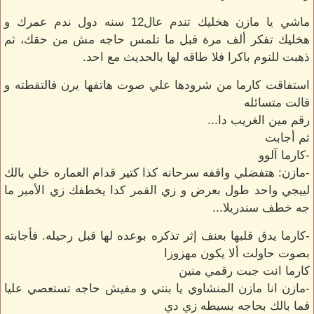
ماشي يا مازن هخليك تندم عال12 سنه دول ندم عمرك و
هخليك تفكر ألف مرة قبل ما تلمس حاجه مش من حقك، ثم
ذهبت للنوم باكرا فلا طاقه لها بالحديث مع احد.
استفاقت كارما من شرودها علي صوت هاتفها يرن فالتقطته و
قالت متسائله
رقم مين الغريب دا...
ثم أجابت
-كارما آلوو
-مازن: هتفضلي واقفه سرحانه كذا كتير قدام العماره خلي بالك
لييجي واحد طول بعرض و زي القمر كدا يخطفك زي الأمير ما
جه خطف سندريلا...
-كارما يدق قلبها بعنف إثر تذكره بوعده لها قبل رحيله. فأجابته
بصوت حاولت ألا يكون مهزوزا
كارما انت جبت رقمي منين
-مازن انا مازن المنشاوي يا بنتي و مفيش حاجه تستعصي عليا
فما بالك بحاجه بسيطه زي دي