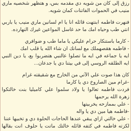
رزق إلى كان من شويه دي مقدمه بس، و هتظهر شخصيه ماري
منيب في الحموات الفاتنات كمان شويه.
فنهرت فاطمه ابنتهت قائله انا يا ام لسانين ماري منيب يا باربي
انتي طب وحياه امك ما حد غاسل المواعين غيرك النهارده.
- كارما باستنكار حرام عليكي يا ماما طب و ضوافري
- فاطمه هقصهملك مع لسانك ان شاء الله يا قلب امك
ايه يا جماعه في ايه ما تصلوا عالنبي هتضربوا بع، يا دين النبي
ايه الطلقه الروسي إلى في بيتنا دي يا جدعان...
كان هذا صوت علي الآتي من الخارج مع شقيقته غرام
-غرام مين الصاروخ دي يا كارما
فردت فاطمه تعالوا يا ولاد سلموا علي كاميليا بنت خالتكوا
زهرة الله يرحمها
- علي بممازحه يخربيتها
-فاطمه هيا مين دي يا واله
- علي خالتي ازاي يبقي عندها الحاجات الحلوة دي و تخبيها عننا
لكزته فاطمه في كتفه قائله خالتك ماتت يا حلوف انت بقالها