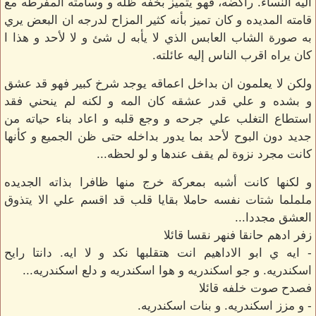
اليه النساء. راكضه، فهو يتميز بخفه ظله و وسامته المفرطه مع
قامته المديده و كان تميز بأنه كثير المزاح لدرجه ان البعض يري
به صورة الشاب العابس الذي لا يأبه ل شئ و لا لأحد و هذا ا
كان يراه اقرب الناس إليه عائلته.
ولكن لا يعلمون ان بداخل اعماقه يوجد شرخ كبير فهو قد عشق
و بشده و علي قدر عشقه كان المه و لكنه لم ينحني فقد
استطاع التغلب علي جرحه و وجع قلبه و اعاد بناء حياته من
جديد دون البوح لأحد بما يدور بداخله حتى ظن الجميع و كأنها
كانت مجرد نزوة لم يقف عندها و لو لحظه...
و لكنها كانت أشبه بمعركة خرج منها ظافرا بذاته الجديده
ململما شتات نفسه حاملا بقايا قلب قد اقسم علي الا يتذوق
العشق مجددا...
زفر ادهم حانقا فنهر نقسا قائلا
- ايه ي ابو الاداهيم انت هتقلبها نكد و لا ايه. دانتا رايح
اسكندريه. و جو اسكندريه و هوا اسكندريه و دلع اسكندريه...
فصدح صوت خلفه قائلا
- و مزز اسكندريه. و بنات اسكندريه.