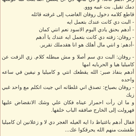
دمك تقيل. بت غبيه ووو.
قاطع كلامه دخول روفان الغاضب إلى غرفته قائله
- البت دي كانت عندك بتعمل ايه
- أدهم بحنق يادي اليوم الاسود نعم انتي كمان
- روفان: زفته دي كانت بتعمل ايه عندك يا أدهم
-أدهم: و انتي مال أهلك هو انا هقدملك تقرير.
- روفان: البت دي سم أصلا و مش مبطله كلام. زي الزفت عن
كاميليا هيا و الحربايه امها
أدهم بنفاذ صبر: الله يقطعك انتي و كاميليا و نيفين في ساعه
واحده
- روفان بصياح: تصدق اني غلطانه اني جيت اتكلم مع واحد غبي
زيك
و ما ان رأت احمرار عيناه فكان علي وشك الانقضاض عليها
فهرولت إلى الخارج صافقه الباب خلفها.
فقال أدهم باغتياظ دا ايه العيله الغجر دي لا و زعلانين ان كاميليا
طفشت منهم الله يحرقكوا عك...