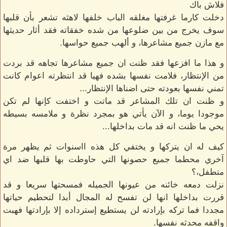
فلاش باك
دخلت كارما غرفتها مغلقه الباب خلفها لاهثه تشعر بأن قلبها
سوف يخرج من بين ضلوعها من شده خفقاته فقد أثار حديثها
مع مازن جميع مشاعرها، و ألهب جميع حواسها.
و هذا ما افزعها فقد ظنت ان جميع مشاعرها تجاهه قد بردت
من الإنتظار، فلامت نفسها بشده فهيا قد انتظرته اعوام كانت
تمني نفسها بعودته حتى اضناها الإنتظار...
و ظنت ان تلك المشاعر قد ماتت و اختفت كإنها لم تكن
موجودا يوما، و الآن يأتي هو بمجرد نظرة و ملامسه بسيطه
يحي ما ظنت انه قد مات بداخلها...
كيف له ان يتركها و يختفي كل هذه ااسنوات ثم يظهر مرة
آخري محطما جميع حصونها التي حاوطت بها قلبها ضد اي
متطفل،؟
نزلت دمعه خائنه من عيونها الجميله فمسحتها سريعا و قد
قررت بداخلها انها لن تفسح له المجال أبدا لتحطيم حياتها
مجددا فما تركه بإرادته لن يستطيع إسترداده إلا بإرادتها فهبت
واقفه محدثه نفسها.