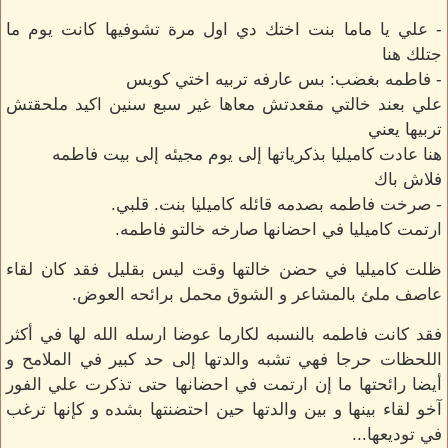
- علي يا ماما بنت اختك دي اول مرة تشوفيها كانت يوم ما
جتلك هنا
- فاطمه بغضب: بس عارفه تربيه اختي كويس
علي بعند خالتي مقعدتش معاها غير سبع سنين اكيد ملحقتش
تربيها يعني
هنا عادت كاميليا بذكرياتها إلى يوم مجيئه إلى بيت فاطمه
فلاش باك
- صرخت فاطمه بصدمه قائله كاميليا بنت. قلبي.
ارتمت كاميليا في احضانها صارخه خالتو فاطمه.
ظلت كاميليا في حضن خالتها وقت ليس بقليل فقد كان لقاء
عاصف ملئ بالمشاعر و الشوق محمل برائحه العوض.
فقد كانت فاطمه بالنسبه لكارما عوضا ارسله الله لها في أكثر
اللحظات حرجا فهي تشبه والدتها إلى حد كبير في الملامح و
أيضا رائحتها ما إن ارتمت في احضانها حتى تذكرت علي الفور
آخو لقاء بينها و بين والدتها حين احتضنتها بشده و كإنها ترغب
في توديعها...