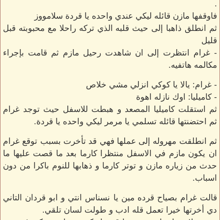
.
فاوقفها مازن قائله ليكي عندي واحده يا قردة سلامووز
ثم انطلق ذاهبا إلى حيث قلبه الذي تركه راحلا مع محبوبته قبل
قليل
- غرام انتظرت إلى ان شاهدت رحيل مازم ثم قامت بإجراء
مكالمه هاتفيه.
- غرام: يالا يا كوكي انزلي مشي خلاص
- كاميليا: اوك نازله اهوة
ثم استقلت كاميليا المصعد و هبطت للاسفل حيث توجد غرام
ثم احتضنتها قائله تسلمي يا مرمر ليكي واحده يا قردة.
ثم انطلقت مهروله إلى عملها فهي قد تأخرت بسبب توقع غرام
ان يكون مازم في الاسفل منتظرا كارما بعد ما قصت عليها ما
حدث من زياره مازن و توتر كارما و ذهابها للنوم باكرا من دون
اسباب.
قالت غرام بصياح قرده مين يا نسناس انتي و ابو قردان التاني
دي أخرتها خيرا تعمل قله ادب و طولت لسان تلقي.