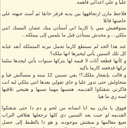
عليا و علي أعدائي فاهمه.
فلاحظ مازن ارتجافهها بين يديه فزفر حانقا ثم أسند جبهته علي
خاصتها قائلا
متتوقعيش مني يا كارما اني أستأذن منك عشان المسك انتي
ملكي. ، و محدش يستأذن قبل ما يلمس إلى بيملكه...
عند هذا الحد لم تستطع كارما تحمل نبرته المتملكه أبعد غيابه
كل تلك السنين يأتي ليخبرها انها ملكه؟
و كأنها قطعه أثاث لا قيمه لها يتركها سنوات يأتي ليجدها مثلما
تركها فدفعته كارما باكيه
و قالت بإنفجار ملكك؟! بقي تسبني 12 سنه و متسألش فيا و
متحاولش حتى تدور عليا و جاي تقولي بعدها انتي ملكي ليه انت
فاكرني شقتكوا القديمه. هتسبها مهما تسبها و هتيجي تلاقيها
لسه زي ما هيا.
فووق يا مازن بيه انا انسانه من لحم و دم دا حتى شقتكوا
القديمه لو جيت بعد السنين دي كلها ترجعلها هتلاقي التراب
ضيع معالمها و مبقتش موجوده، و هو دا بالظبط إلى حصل