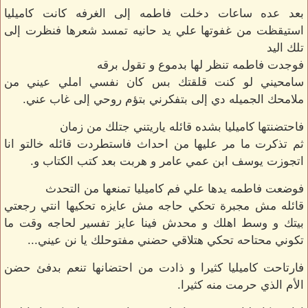
بعد عده ساعات دخلت فاطمه إلى الغرفه كانت كاميليا
استيقظت من غفوتها علي يد حانيه تمسد شعرها فنظرت إلى
تلك اليد
فوجدت فاطمه تنظر لها بدموع و تقول برقه
سامحيني لو كنت قلقتك بس كان نفسي املي عيني من
ملامحك الجميله دي إلى بتفكرني بتؤم روحي إلى غاب عني.
فاحتضنتها كاميليا بشده قائله ياريتني جتلك من زمان
ثم تذكرت ما مر عليها من احداث فاستطردت قائله خالتو انا
اتجوزت يوسف ابن عمي عامر و هربت بعد كتب الكتاب و.
فوضعت فاطمه يدها علي فم كاميليا تمنعها من التحدث
قائله مش مجبرة تحكي حاجه مش عايزه تحكيها انتي رجعتي
بيتك و وسط اهلك و محدش فينا عايز تفسير لحاجه وقت ما
تكوني محتاحه تحكي هتلاقي حضني مفتوحلك يا نن عيني...
فارتاحت كاميليا كثيرا و ذادت من احتضانها تنعم بدفئ حضن
الأم الذي حرمت منه كثيرا.