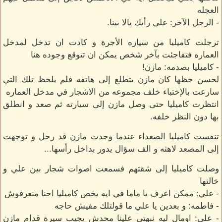
العجله
- الرجل الآخر: علي رأيك يالا بينا.
ترجلت كاميليا من سياره الأجرة و كادت ان تدخل لمدخل
العماره فتفاجئت بآخر شخص يمكن ان تتوقع وجوده هنا
- كاميليا بصدمه: مازن!
لحسن حظها كان مازن يتطلع إلى هاتفه فلم يلحظ تلك التي
سارعت بالإختباء خلف مجموعه من الاشجار في مدخل العماره
انتظرت كاميليا حتى وصل مازن إلى سيارته ثم صعد و انطلق
بها دون النظر خلفه.
تنفست كاميليا الصعداء عندما وجدت مازن قد رحل و توجهت
إلى المصعد لاهثه و الف سؤال يدور بداخل رأسها...
وصلت كاميليا إلى شقتهم فسمعت اصوات شجار بين علي و
خالتها
- علي: ممكن اعرف يا ماما في ايه يخص كاميليا احنا منعرفوش
- فاطمه: و بعدين يا علي ما قولتلك مفيش حاجه
- علي: اومال ليه نبهتي علينا محدش يجيب سيرة قدام مازن