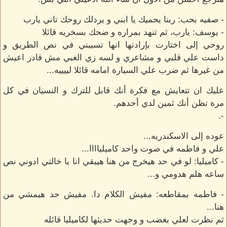
- صفيه بحب: ربنا يحميك يا ابني و يردلك روحك تاني يارب
- يوسف: يارب، ثم تنهد بمراره و ضحك بسخريه قائلا
روحي إلى اختارت بإرادتها انها تسيبني في نص الطريق و
داست علي قلبي و مشاعري و لسه زي الغبي مش قادر اعيش
من غيرها ثم ضرب علي السيارة امامه قائلا لييييه...
عليك ان تتعايش مع فكرة أنك قابل للترك و النسيان في كل
مرة تظن أنك ثمين لدي أحدهم.
-.
عوده إلى الاسكندريه...
علي و فاطمه في صوت واحد كاميلياااا...
- كاميليا: لو في حد هيخرج من هنا هيبقي انا يا خالتي ادوني نص
ساعه هلم هدومي و...
- فاطمه بمقاطعه: مفيش الكلام دا. مفيش حد هيمشي من
هنا...
ثم نظرت لعلي بغضب و وجهت حديثها لكاميليا قائله