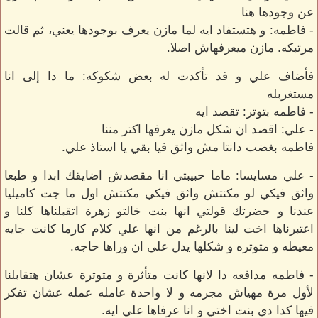
عن وجودها هنا
- فاطمه: و هتستفاد ايه لما مازن يعرف بوجودها يعني، ثم قالت
مرتبكه. مازن ميعرفهاش اصلا.
فأضاف علي و قد تأكدت له بعض شكوكه: ما دا إلى انا
مستغربله
- فاطمه بتوتر: تقصد ايه
- علي: اقصد ان شكل مازن يعرفها اكتر مننا
فاطمه بغضب دانتا مش واثق فيا بقي يا استاذ علي.
- علي مسايسا: ماما حبيبتي انا مقصدش اضايقك ابدا و طبعا
واثق فيكي لو مكنتش واثق فيكي مكنتش اول ما جت كاميليا
عندنا و حضرتك قولتي انها بنت خالتو زهرة اتقبلناها كلنا و
اعتبرناها اخت لينا بالرغم من انها علي كلام كارما كانت جايه
معيطه و متوتره و شكلها يدل علي ان وراها حاجه.
- فاطمه مدافعه دا لانها كانت متأثرة و متوترة عشان هتقابلنا
لأول مرة مهياش مجرمه و لا واحدة عامله عمله عشان تفكر
فيها كدا دي بنت اختي و انا عرفاها علي ايه.