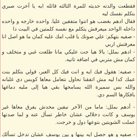
فقطعت والدته حديثه للمرة الثالثه قائله ايه يا آخرت صبري
بتكلم نفسك ليه
فقال ادهم بغضب هو انتوا متفقين عليا. واحده خارجه و واحده
داخله الواحد ميعرفش يتكلم مع نفسه كلمتين في البيت دا
- صفيه بتهكم: علي صوتك يا قلب امك عليه كمان ما هو اصل انا
معرفتش اربي
- ادهم بملل: يالا هيا جت عليكي مانا طلعت غبي و متخلف و
كمان مش متربي في اضافه تانيه.
- صفيه: هقول فيك ايه و انت فيك كل العبر، قولي بتكلم بنت
عمك كدا ليه مش اتفقنا نحاول نتعامل معاها كويس دي غلبانه
والله بس سميرة الله يسامحها بقي هيا إلى مليه دماغها
بافكارها السم دي.
- أدهم بملل: ماما من الآخر نيفين محدش يفرق معاها غير
يوسف و كانت دخلالي عشان خاطر تسأل عنه و لما صدتها
عملت الشويتين بتوعها دول و خرجت.
- صفيه و هو حصل ايه بينها و بين يوسف عشان تدخل تسألك