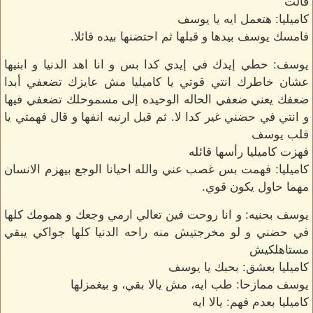
قالت
كاميليا: هتعمل ايه يا يوسف
فامسك يوسف بيدها و قبلها ثم احتضنها بيده قائلا.
يوسف: حطي إيدك في إيدي كدا بس و انا اهد الدنيا و ابنيها
عشان خاطرك انتي قوتي يا كاميليا مش عايزك تضعفي أبدا
ضعفك يعني ضعفي الحاله الوحيده إلى مسموحلك تضعفي فيها
و انتي في حضني غير كدا لا. ثم قبل ارنبه انفها و قال فهمتي يا
قلب يوسف
فهزت كاميليا رأسها قائله
كاميليا: فهمت بس غصب عني والله احيانا الوجع بيهزم الانسان
مهما حاول يكون قوي.
يوسف بحنيه: و انا روحت فين تعالي ارمي وجعك و همومك كلها
في حضني و لو مخرجتيش منه راحه الدنيا كلها جواكي يبقي
مستاهلكيش
كاميليا بعشق: بحبك يا يوسف
يوسف ممازحا: طب ايه، مش يالا بقي، و بيغمزلها
كاميليا بعدم فهم: يالا ايه