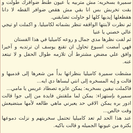
سميرة بسخريه: مش متربيه يا عيون طنط ضوافرك طولت و
بقت تخربش بس انا بقي مش هقص ضوافر القطه لا دانا
هقطعلها إيديها كلها لو حاولت تضايقني.
ثم نظرت لآبنتها الواقفه تنظر بشماته لكاميليا. و اكملت او تيجي
عالي خصني يا عنيا
ثم لفت نظرها مدي جمال و روعه كاميليا في هذا الفستان
فهي أمضت اسبوع تحاول ان تقنع يوسف ان ترتديه و آخيرا
وافق علي مضض مشترط أن تلازمه طوال الحفل و لا تبتعد
عنه.
مشطت سميرة كاميليا بنظراتها بدأً من شعرها إلى قدميها و
قالت و إيه المسخره إلى انتي لبساها دي ايه...
فاكملت نيفين بسخريه: يمكن عايزه تصطاد عريس يا مامي...
سميرة بإستهزاء: يمكن لما ملقتش فايدة من إلى جوا قالت
ادور بره يمكن الاقي حد يعبرني ماهي طالعه لأمها مبتضيعش
وقت خالص...
عند هذا الحد لم تعد كاميليا تحتمل سخريتهم و نزلت دموعها
بكثرة من عيونها الجميله و قالت باكيه.