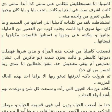
كاميليا: انا مسمحلكيش تتكلمي علي ممتي كدا أبدا. ممتي دي
كانت اشرف ست في الدنيا و كانت بتحب بابا و بابا كان بيحبها
بطلي تغيري من واحده ميته...
استشاطت ناهد من كلمات كاميليا التي اصابتها في الصميم و ما
كان منها سوي انها قامت بجلب كوب من العصير من ااطاوله
بجانبها و سكبته علي وجهها و فستانها فافسدت مكياجها و
فستانها...
فصعقت كاميليا من فعلت هذه المرأة و مدي شرها فهطلت
دموعها كالمطر و قالت بحزن شديد (لو فاكرين اني عشان
معنديش أم يبقي معنديش حد، تبقوا غلطانين انا عندي ربنا
احسن من اي حد)
ثم هرولت باكيه لغرفتها تدعو ربها الا يراها احد بهذه الحاله
المزريه...
غافله عن تلك العيون التي رأت و سمعت كل شئ و توعدت لهم
بأشد أنواع العقاب.
حقا ما أصعب الحياه بدون أم، فهي قسيمه الحياه و موطن
الشكوي و مرممه الكسور و مجبرة القلوب. و هيا آيه الله و منته