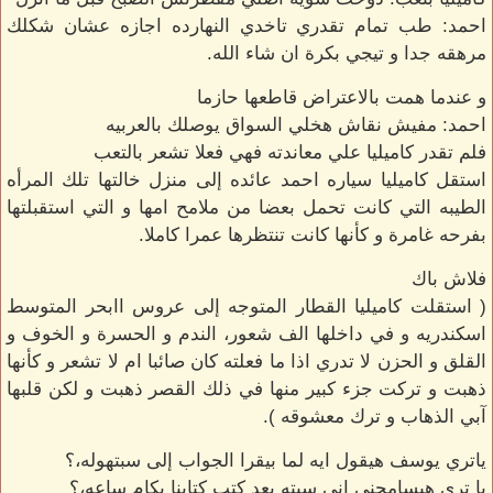
احمد: طب تمام تقدري تاخدي النهارده اجازه عشان شكلك
مرهقه جدا و تيجي بكرة ان شاء الله.
و عندما همت بالاعتراض قاطعها حازما
احمد: مفيش نقاش هخلي السواق يوصلك بالعربيه
فلم تقدر كاميليا علي معاندته فهي فعلا تشعر بالتعب
استقل كاميليا سياره احمد عائده إلى منزل خالتها تلك المرأه
الطيبه التي كانت تحمل بعضا من ملامح امها و التي استقبلتها
بفرحه غامرة و كأنها كانت تنتظرها عمرا كاملا.
فلاش باك
( استقلت كاميليا القطار المتوجه إلى عروس اابحر المتوسط
اسكندريه و في داخلها الف شعور، الندم و الحسرة و الخوف و
القلق و الحزن لا تدري اذا ما فعلته كان صائبا ام لا تشعر و كأنها
ذهبت و تركت جزء كبير منها في ذلك القصر ذهبت و لكن قلبها
آبي الذهاب و ترك معشوقه ).
ياتري يوسف هيقول ايه لما بيقرا الجواب إلى سبتهوله،؟
يا تري هيسامحني اني سبته بعد كتب كتابنا بكام ساعه،؟