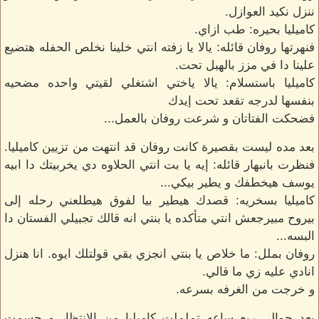
ننزل نكيد العوازل.
كاميليا بحيره: طب ازاي.
فنهرتها روفان قائله: يالا يا زفته انتي خلينا نخلص الحفله هتضيع
علينا دا في مزز بالهبل تحت.
كاميليا باستسلام: يالا ياختي اشتغلي لقيتي واحده مضحيه
بنفسها لدرجه تقعد تحت إيدك
فضحكت الفتاتان و شرعت روفان بالعمل...
بعد مده ليست بقصيرة كانت روفان قد انتهت من تزيين كاميليا.
فنظرت بانبهار قائله: إيه يا بت انتي الحلاوه دي يخربيتك دا ابيه
يوسف هيخطفك و يطير بيكي...
كاميليا بسخريه: قصدك هيطير بيا لفوق هيطلعني رحله إلى
بيروح مبيرجعش انتي متأكده يا بنتي انه قالك تجبيلي الفستان دا
البسه...
روفان بملل: ما خلاص يا بنتي انجزي بقي قولتلك ايوه. انا هنزل
انادي عليه زي ما قالي.
و خرجت من الغرفه بسرعه.
بعد حوالي ربع ساعه تململت كاميليا من الانتظار و حسمت