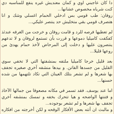
دا كان عاجبني اوي و كمان معنديش غيره ينفع للمناسبه دي
كنت شرياه مخصوص عشانها...
روفان: طب قومي بس ادخلي الحمام اغسلي وشك و انا
هتصرف قومي بقي متخليش حد ينتصر عليكي...
لم تعطيها فرصه للرد و قامت روفان و خرجت من الغرفه عندئذ
كفكفت كاميليا دموعها و قررت بأن تستمع لروفان و لا تدعهم
ينتصرون عليها و دخلت إلى المرحاض لأخذ حمام يهدئ من
روعها قليلا...
بعد قليل خرجا كاميليا ملتفه بمنشفتها التي لا تخفي سوي
القليل من جسدها الفاتن. و بيدها منشفه آخري صغيره تجفف
بها شعرها و لم تشعر بتلك العينان التي تكاد تلتهمها من شده
حسنها...
اما عند يوسف. فقد تسمر في مكانه مصعوقا من جمالها الآخاذ
و فتنتها الواضحه و هيا تتحرك بخفه و تمسك بمنشفه آخري
تجفف بها شعرها و لم تشعر بوجوده...
و مالبث ان أتته بعض الأفكار الوقحه و لكن أخرجته من افكاره