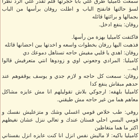
سمعت كاميليا طرق علي بابا حجرتها فلم تقدر علي الرد نظرا
لسؤ حالتها فانفتح الباب و اطلت روفان برأسها من الباب
بجمالها و برائتها قائله
روفان: ينفع ادخل.
فاكتفت كاميليا بهزة من رأسها.
فذهبت اليها ررفان بخطوات واسعه و اخدتها بين احضانها قائله
روفان: اهدي يا قلبي مفيش حاجه تستاهل دموعك دي
كاميليا: المرادي وجعوني اوي و زودوها انتي متعرفيش قالوا
ايه...
روفان: سمعت كل حاجه و لازم جدي و يوسف يوقفوهم عند
حدهم مبقاش ينفع كدا
كاميليا بلهفه: ارجوكي بلاش تقوليلهم انا مش عايزه مشاكل
معاهم هما من غير حاجه مش طيقني.
روفي: طب خلاص قومي اغسلي وشك و متزعليش نفسك و
قومي البسي احلي فستان عندك و تعالي ننزل عشان نغيظهم
اكتر ما هما متغاظين
كاميليا باكيه: لا ماليش نفس انزل انا كنت عايزه انزل بفستاني