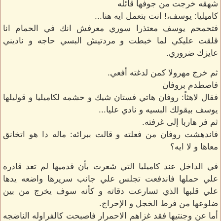
شهقه خرجت من جوفها قائله
كاميليا: يوسف،! انت بتعمل ايه هنا...
فتحمحم يوسف معتذرا سوري معرفش انك في الحمام انا
قلقت عليكي لما خبطت و مردتيش البسي حاجه و ناديني
عايزك ضروري.
ثم خرج مهرولا كمن لدغته أفعي.
فاصطدم بروفان
فقال لاهثاً: روفان هاتي فستان شيك و حشمه لكاميليا و قوليلها
يوسف بيقولك البسيه و نادي عليا...
ثم فر هاربا إلى غرفته.
فاندهشت روفان من فعلته و قالت ببرائه: ماله دا هو اتخانق
معاها و لا ايه؟
في الداخل عند كاميليا التي شعرت بأن قدميها لم تعد قادره
علي حملها فاندفعت تجلس علي جانب سريرها واضعه يدها
علي قلبها الذي تسارعت دقاته و كأنه سوف يخرج من بين
ضلوعها من فرط الخجل و الإحراج.
أما عن وجنتيها فقد غزاهم الاحمرار فاصبحت كالفراوله الناضجه