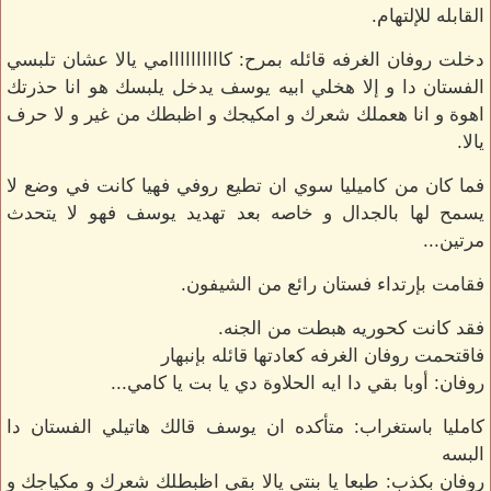
القابله للإلتهام.
دخلت روفان الغرفه قائله بمرح: كاااااااااامي يالا عشان تلبسي
الفستان دا و إلا هخلي ابيه يوسف يدخل يلبسك هو انا حذرتك
اهوة و انا هعملك شعرك و امكيجك و اظبطك من غير و لا حرف
يالا.
فما كان من كاميليا سوي ان تطيع روفي فهيا كانت في وضع لا
يسمح لها بالجدال و خاصه بعد تهديد يوسف فهو لا يتحدث
مرتين...
فقامت بإرتداء فستان رائع من الشيفون.
فقد كانت كحوريه هبطت من الجنه.
فاقتحمت روفان الغرفه كعادتها قائله بإنبهار
روفان: أوبا بقي دا ايه الحلاوة دي يا بت يا كامي...
كامليا باستغراب: متأكده ان يوسف قالك هاتيلي الفستان دا
البسه
روفان بكذب: طبعا يا بنتي يالا بقي اظبطلك شعرك و مكياجك و