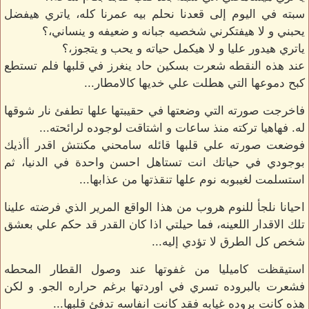
سبته في اليوم إلى قعدنا نحلم بيه عمرنا كله، ياتري هيفضل
يحبني و لا هيفتكرني شخصيه جبانه و ضعيفه و ينساني،؟
ياتري هيدور عليا و لا هيكمل حياته و يحب و يتجوز،؟
عند هذه النقطه شعرت بسكين حاد ينغرز في قلبها فلم تستطع
كبح دموعها التي هطلت علي خديها كالامطار...
فاخرجت صورته التي وضعتها في حقيبتها علها تطفئ نار شوقها
له. فهاهيا تركته منذ ساعات و اشتاقت لوجوده لرائحته...
فوضعت صورته علي قلبها قائله سامحني مكنتش اقدر أأذيك
بوجودي في حياتك انت تستاهل احسن واحدة في الدنيا، ثم
استسلمت لغيبوبه نوم علها تنقذتها من عذابها...
احيانا نلجأ للنوم هروب من هذا الواقع المرير الذي فرضته علينا
تلك الاقدار اللعينه، فما حيلتي اذا كان القدر قد حكم علي بعشق
شخص كل الطرق لا تؤدي إليه...
استيقظت كاميليا من غفوتها عند وصول القطار المحطه
فشعرت بالبروده تسري في اوردتها برغم حراره الجو. و لكن
هذه كانت بروده غيابه فقد كانت انفاسه تدفئ قلبها...