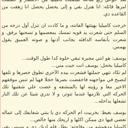
امرها قائله: انا هنزل بقي و إلى يحصل يحصل انا زهقت من
القاعده دي.
خرجت كاميليا بهيئتها الفاتنه، و ما كادت ان تنزل أول درجه من
السلم حتى شعرت يد قويه تمسك بمعصمها و تسحبها برفق. و
شعرت بأنفاسه الدافئه بجانب أذنها و صوته العميق يقول
بهمس.
يوسف: هو انتي مجبرة تبقي حلوة كدا طول الوقت...
كاميليا بخجل: يوسف انت جيت مني...
لم تكاد تتهي جملتها فشعرت بيده الآخري تطوق خصرها و تلفها
لتصبح في مواجهته فاخفضت بصرها خجلا فهيا لم تنس موقفهم
الاخير معا و رؤيته لها بالمنشفه و عضت علي شفتيها تلك
الحركه التي تلازمها عندما تتوتر، و لا تدري شيئا عن تلك النار
تشعلها بداخله...
يوسف بغيظ: يخربيت ام الحركه دي يا بنتي شفايفك إلى عماله
تعضي فيها دي ممكن اكلها و اريحك منها خالص...
كاميليا مدهوشه من وقاحته: بطل قله ادبك دي و سيبني بقي