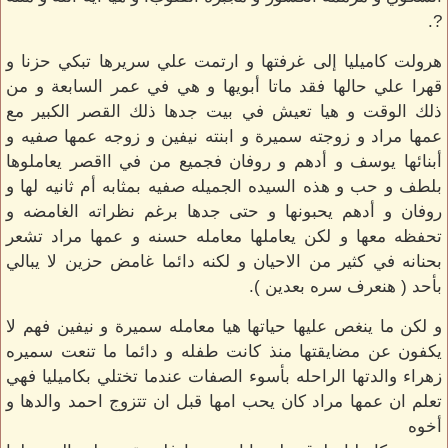
?.
هرولت كاميليا إلى غرفتها و ارتمت علي سريرها تبكي حزنا و
قهرا علي حالها فقد ماتا أبويها و هي في عمر السابعة و من
ذلك الوقت و هيا تعيش في بيت جدها ذلك القصر الكبير مع
عمها مراد و زوجته سميرة و ابنته نيفين و زوجه عمها صفيه و
أبنائها يوسف و أدهم و روفان فجميع من في ااقصر يعاملوها
بلطف و حب و هذه السيده الجميله صفيه بمثابه أم ثانيه لها و
روفان و أدهم يحبونها و حتى جدها برغم نظراته الغامضه و
تحفظه معها و لكن يعاملها معامله حسنه و عمها مراد تشعر
بحنانه في كثير من الاحيان و لكنه دائما غامض حزين لا يبالي
بأحد ( هنعرف سره بعدين ).
و لكن ما ينغص عليها حياتها هيا معامله سميرة و نيفين فهم لا
يكفون عن مضايقتها منذ كانت طفله و دائما ما تنعت سميره
زهراء والدتها الراحله بأسوء الصفات عندما تختلي بكاميليا فهي
تعلم ان عمها مراد كان يحب امها قبل ان تتزوج احمد والدها و
أخوه