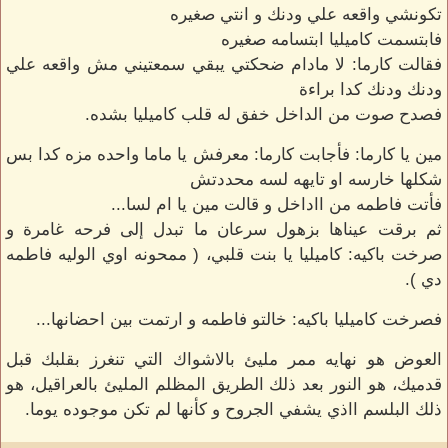
تكونشي واقعه علي ودنك و انتي صغيره
فابتسمت كاميليا ابتسامه صغيره
فقالت كارما: لا مادام ضحكتي يبقي سمعتيني مش واقعه علي
ودنك ودنك كدا براءة
فصدح صوت من الداخل خفق له قلب كاميليا بشده.
مين يا كارما: فأجابت كارما: معرفش يا ماما واحده مزه كدا بس
شكلها خارسه او تايهه لسه محددتش
فأتت فاطمه من ااداخل و قالت مين يا ام لسا...
ثم برقت عيناها بزهول سرعان ما تبدل إلى فرحه غامرة و
صرخت باكيه: كاميليا يا بنت قلبي، ( ممحونه اوي الوليه فاطمه
دي ).
فصرخت كاميليا باكيه: خالتو فاطمه و ارتمت بين احضانها...
العوض هو نهايه ممر مليئ بالاشواك التي تنغرز بقلبك قبل
قدميك، هو النور بعد ذلك الطريق المظلم المليئ بالعراقيل، هو
ذلك البلسم ااذي يشفي الجروح و كأنها لم تكن موجوده يوما.