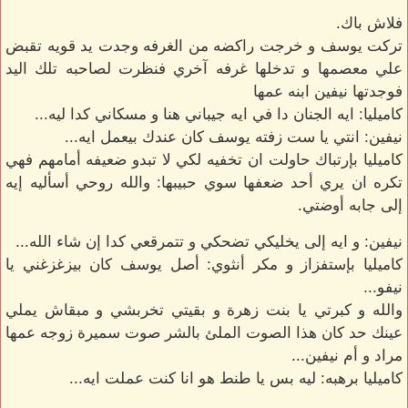
فلاش باك.
تركت يوسف و خرجت راكضه من الغرفه وجدت يد قويه تقبض
علي معصمها و تدخلها غرفه آخري فنظرت لصاحبه تلك اليد
فوجدتها نيفين ابنه عمها
كاميليا: ايه الجنان دا في ايه جيباني هنا و مسكاني كدا ليه...
نيفين: انتي يا ست زفته يوسف كان عندك بيعمل ايه...
كاميليا بإرتباك حاولت ان تخفيه لكي لا تبدو ضعيفه أمامهم فهي
تكره ان يري أحد ضعفها سوي حبيبها: والله روحي أسأليه إيه
إلى جابه أوضتي.
نيفين: و ايه إلى يخليكي تضحكي و تتمرقعي كدا إن شاء الله...
كاميليا بإستفزاز و مكر أنثوي: أصل يوسف كان بيزغزغني يا
نيفو...
والله و كبرتي يا بنت زهرة و بقيتي تخربشي و مبقاش يملي
عينك حد كان هذا الصوت الملئ بالشر صوت سميرة زوجه عمها
مراد و أم نيفين...
كاميليا برهبه: ليه بس يا طنط هو انا كنت عملت ايه...