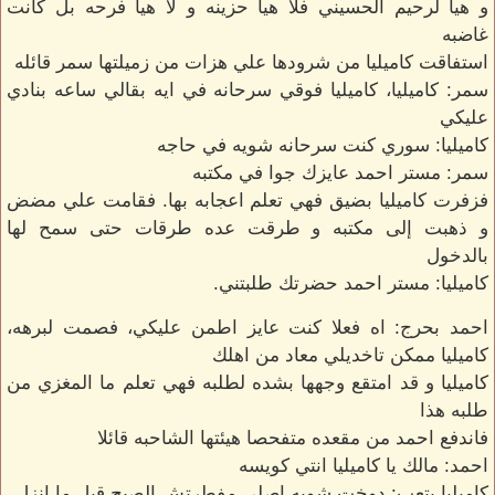
و هيا لرحيم الحسيني فلا هيا حزينه و لا هيا فرحه بل كانت
غاضبه
استفاقت كاميليا من شرودها علي هزات من زميلتها سمر قائله
سمر: كاميليا، كاميليا فوقي سرحانه في ايه بقالي ساعه بنادي
عليكي
كاميليا: سوري كنت سرحانه شويه في حاجه
سمر: مستر احمد عايزك جوا في مكتبه
فزفرت كاميليا بضيق فهي تعلم اعجابه بها. فقامت علي مضض
و ذهبت إلى مكتبه و طرقت عده طرقات حتى سمح لها
بالدخول
كاميليا: مستر احمد حضرتك طلبتني.
احمد بحرج: اه فعلا كنت عايز اطمن عليكي، فصمت لبرهه،
كاميليا ممكن تاخديلي معاد من اهلك
كاميليا و قد امتقع وجهها بشده لطلبه فهي تعلم ما المغزي من
طلبه هذا
فاندفع احمد من مقعده متفحصا هيئتها الشاحبه قائلا
احمد: مالك يا كاميليا انتي كويسه
كاميليا بتعب: دوخت شويه اصلي مفطرتش الصبح قبل ما انزل