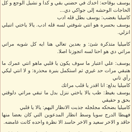
يوسف بوقاحه: اخدك في حضني بقي و كدا و نشيل الوجع و كل
الحاجات الوحشه إلى جواكي دي...
كاميليا بغضب: يوسف بطل قله ادب
يوسف بحسره هو انتي شوفتي لسه قله ادب. يالا ياختي اتنيلي
انزلي.
كاميليا متذكرة شئ: و بعدين تعالي هنا ايه كل شويه مراتي
مراتي دي هو احنا لسه اتجوزنا اصلا.
يوسف: علي اعتبار ما سوف يكون يا قلبي ماهو انتي عمرك ما
هتبقي مرات حد غيري ثم استكمل بنبرة محذرة: و لا انتي ليكي
رأي تاني
كاميليا بدلع: انا اقدر يا قلب مراتك
يوسف بغيظ: طب يالا ياختي ننزل بدل ما تبقي مراتي دلوقتي
بحق و حقيقي
كاميليا بضحكه مجلجله جذبت الانظار اليهم: يالا يا قلبي
فهبطا الدرج سويا وسط انظار المدعوين التي كان بعضا منها
حاقد و الاخر سعيد و الاخر حاسد الا نظرة واحده كانت غامضه.