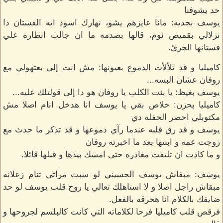
حد يشوفنا
يوسف بجديه: مانا عايزهم يشو، نهارك اسود ايه الفستان دا
نزلالي بقميص نوم، قالها بصدمه ما ان جالت انظاره علي
فستانها الجرئ.
كاميليا و قد تلألأت الدموع بعيونها: مش انت إلى بعتهولي مع
روفان عشان البسه...
يوسف بغيظ: يا بنت الكلب يا روفان هو دا إلى قولتلك عليه...
كاميليا بحزن: خلاص بقي يا يوسف انا هدخل انام اصلا مش
مكتوبلي احضر الحفله دي
يوسف و قد رق قلبه عندما رآي دموعها و قد تذكر ما حدث مع
زوجت عمه و ابنتها بعد ما اخبرته روفان
و ما كادت ان تلتفت مغادره حتى امسك بيدها و قبلها قائلا.
يوسف: مبقاش يوسف الحسيني لو سبت مراتي تنام زعلانه
مبقاش راجل اصلا و لا استاهلك تعالي يا روح قلب يوسف لو حد
ضايقك بالكلام انا هحرقه بالفعل.
فرقص قلب كاميليا فرحا لكلاماته التي كانت كالبلسم لجروحها و