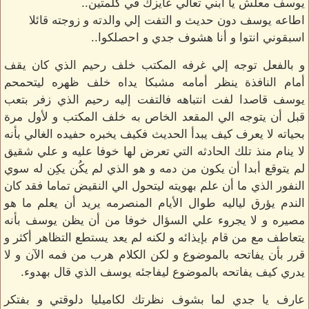
يوسف معلش يا ابني تعالي عايزك في كلمتين..
اطاعه يوسف دون حديث و التفت إلي والدته و زوجته قائلا
اسبقوني انتوا و أنا هشوف جدي و احصلكوا..
و بالفعل توجه إلي غرفه المكتب خلف رحيم الذي كان يقف
أمام النافذة ينظر أمامه مشبكا يداه خلف ظهره ليتحمحم
يوسف قاصدا لفت انتباهه فالتفت إليه رحيم الذي زفر بتعب
قبل أن يتوجه الي المقعد الخاص به خلف المكتب و لأول مرة
بحياته لا يعرف كيف يبدأ الحديث فكيف يخبره حفيده الغالي بأنه
لا ينام منذ تلك الحادثه التي تعرض لها خوفا عليه و علي شقيق
لم يتوقع أبدا أن يكون من دمه و هو الذي لم يكُن يكِن له سوي
النفور الذي ما أن علم بهويته ليتحول الي النقيض تماما فقد كان
الندم يؤرق لياليه طوال الأيام المنصرمه يريد أن يعلم ما هو
مصيره و لا يجروء علي السؤال خوفا من أن يظن يوسف بأنه
يتعاطف مع من قام بإيذائه و لكنه لم يعد يستطع التظاهر أكثر و
قرر بأن يفاتحه بالموضوع و لكن الكلام هرب من فمه الآن و لا
يدري كيف يفاتحه بالموضوع ليفاجئه يوسف الذي قال بهدوء.
عارف يا جدي لما بشوف نظرتك لكاميليا دلوقتي و بفتكر