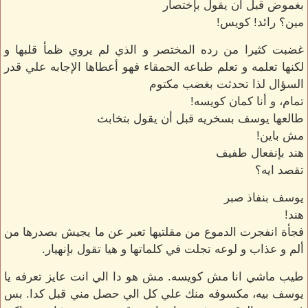
بغموض قبل أن يقول بإختصار
مين؟ رائد! كويس!
غضبت كثيرا من رده المختصر و الذي لم يروي ظمأ قلبها و
لكنها تعلمه و تعلم طباعه الحمقاء فهو أعطاها الإجابه علي قدر
السؤال لذا تحدثت بغضب مكتوم
تمام، و أنا كمان كويسه!
طالعها يوسف بسخريه قبل أن يقول بتخابث
مش باين!
هند بإنفعال طفيف
تقصد ايه؟
يوسف بنفاذ صبر
هند!
فجأة انفجرت الدموع من مقلتيها تعبر عن ما يجيش بصدرها من
ألم و عذاب و لوعه تجلت في كلماتها و هيا تقول بإنهيار.
طيب ماشي انا مش كويسه. مش هو دا الي انت عايز تعرفه يا
يوسف بيه، مكسوفه منك علي كل الي حصل مني قبل كدا. بس