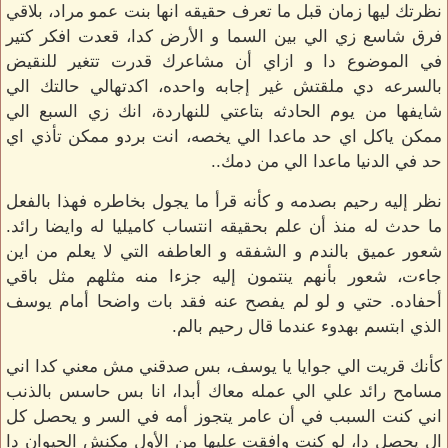
نظرتك ليها زمان قبل ما تعرف حقيقه انها بنت عمو مراد، بلاقي
فرق شاسع زي الي بين السما و الأرض كدا، قعدت افكر كتير
في الموضوع دا و ازاي أن مشاعرك قدرت تتغير للنقيض
بالسرعه دي ملقتش غير إجابه واحده، اكدتهالي حالتك الي
شايفها من يوم الحادثه بتاعتي للنهاردة، انك زي السبع الي
ممكن ياكل اي حد ماعدا الي يخصه، انت بردو ممكن تأذي اي
حد في الدنيا ماعدا الي من دمك..
نظر إليه رحيم بصدمه و كأنه قرأ ما يجول بخاطره فهذا بالفعل
ما حدث له منذ أن علم بحقيقه انتساب كاميليا له وايضا رائد.
شعور عميق بالندم و الشفقه و العاطفه التي لا يعلم من اين
جاءت، شعور بأنهم ينتمون إليه جزءا منه مثلهم مثل باقي
أحفاده. حتي و لو لم يفصح عنه فقد بات واضحا أمام يوسف
الذي ابتسم بهدوء عندما قال رحيم بالم.
كأنك قريت الي جوايا يا يوسف، بس صدقني مش معني كدا اني
مسامح رائد علي الي عمله معاك أبدا، انا بس حاسس بالذنب
اني كنت السبب في أن عامر يتجوز أمه في السر و يحصل كل
ال يحصل دا، لو كنت وافقت عليها من الأول مكنش الحيوان دا