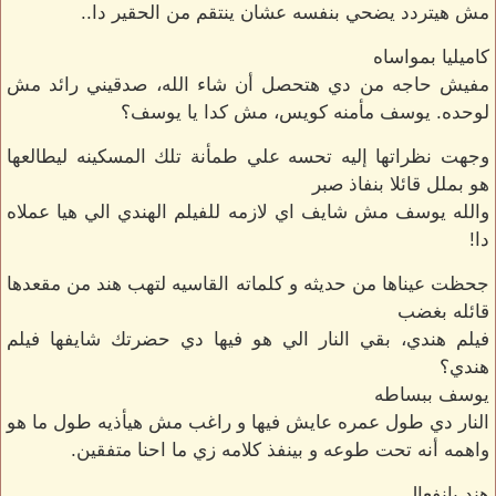
مش هيتردد يضحي بنفسه عشان ينتقم من الحقير دا..
كاميليا بمواساه
مفيش حاجه من دي هتحصل أن شاء الله، صدقيني رائد مش
لوحده. يوسف مأمنه كويس، مش كدا يا يوسف؟
وجهت نظراتها إليه تحسه علي طمأنة تلك المسكينه ليطالعها
هو بملل قائلا بنفاذ صبر
والله يوسف مش شايف اي لازمه للفيلم الهندي الي هيا عملاه
دا!
جحظت عيناها من حديثه و كلماته القاسيه لتهب هند من مقعدها
قائله بغضب
فيلم هندي، بقي النار الي هو فيها دي حضرتك شايفها فيلم
هندي؟
يوسف ببساطه
النار دي طول عمره عايش فيها و راغب مش هيأذيه طول ما هو
واهمه أنه تحت طوعه و بينفذ كلامه زي ما احنا متفقين.
هند بإنفعال