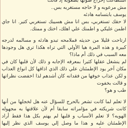
استطاعت إخراج صوتها بصعوبه إذ قالت
مش مرعوبه و لا حاجه مستغربه بس..
يوسف بابتسامه هادئه
لا حقك تستغربي، بس انا مش هسيبك تستغربي كتير. انا جاي
اطمن عليكي و اطمنك علي اهلك، اختك و ممتك.
ارتاحت قليلا من حديثه فملامحه تبدو هادئه و مسالمه لدرجه
كبيرة و هذه المرة هيا الأولي التي تراه هكذا تري هل وجودها
معه السبب في ذلك أم ماذا؟
لم ينشغل عقلها كثيرا بمعرفه الإجابه و ذلك لأن قلبها كان في
مكان آخر يود الإطمئنان علي ذلك الذي اذاقها كل انواع العذاب
و لكن عذاب خوفها من فقدانه كان أشدهم لذا اخفضت نظراتها
و قالت بخفوت
طب و هو؟
لا تعلم لما كانت تشعر بالحرج للسؤال عنه هل لخجلها من أنها
كانت شريكته في مؤامراته سابقا أم لأن علاقتها به مجهوله
الهويه؟ لا تعلم الأسباب و قلبها لم يهتم بكل هذا فقط أراد
الإطمئنان عليه و هذا ما وصل إلي يوسف الذي نظر إليها