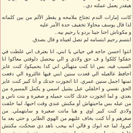
هيقدر يعمل عملته دي..
كانت إمارات الندم تجتاح ملامحه و يقطر الألم من بين كلماته
لذا قال يوسف محاولا تخفيف حدة الأمر عليه
و مكوناش احنا جينا بردو يا رحيم بيه..
ابتسم رحيم ابتسامه لم تصل لعيناه و قال بصدق.
انتوا احسن حاجه في حياتي يا ابني، انا بعترف اني غلطت في
حقكوا كلكوا و ف حق ولادي و الي بيحصل دلوقتي معاكوا انا
السبب فيه، بس انا كنت متهيألي اني كدا بحميكوا، كنت عايز
احافظ عالعيله الي قعدت سنين ابني فيها عالثروة الي دفعت
تمنها اجمل سنين عمري. انا اتجوزت جدتك و أنا كبير كنت عايز
الحق نفسي و اخلفلي عيل يشيل اسمي و يكمل المسيرة من
بعدي. و لما اتجوزت جدتك كانت جميله و صغيرة و بنت ناس و
من عيله بس ماحبتهاش أو مكنش عندي وقت احبها، لما خلفت
ولادي كنت كبير اوي و هيا ماتت صغيرة و سابتهملي. من
صغرهم و أنا كنت بخاف عليهم من الهوي الطاير، و حتي بعد ما
كبروا، لما جه ابوك و قالي انه بيحب ناهد دي ضحكت، مكنتش