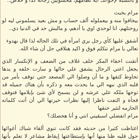
و بالنسبه لإخواتك ايه نظامهم، محسوبين رجاله كدا و خلاص..
مرام بخبث
بيخافوا منه و بيعملوله ألف حساب و مش بعيد يسلموني ليه لو
روحتلهم، انا لوحدي اوي يا أدهم، و ماليش حد في الدنيا دي..
أشفق عليها كأي رجل يري امرأة في تلك الحاله لذا قال بهدوء
تعالي يا مرام نتكلم فوق و اكيد هنلاقي حل أن شاء الله.
أتقنت اخفاء المكر خلف غلاف من الضعف و الإنكسار الذي
يجعل اعتي الرجال يشفق علي حالها و سارت خلفه و يدها
تحاوط كتفها و ما أن وصلوا الي المصعد حتي توقف بأمر من
قلبه الذي نبهه الي ما يحدث معه و ذكره بأن هناك جميله قد
توجها ملكه علي عرشه و لن يسمح لأي شئ بإيلامها فتوقف
فجأة و التفت ناظرا إليها نظرات حيرتها الي أن آتت كلماته
الحازمه لتثير حنقها
مرام اتفضلي اسبقيني انتي و أنا هحصلك؟
اغتاظت كثيرا من حديثه فقد كانت تنوي ألقاء شباك أغوائها
حول قلبه ظنا منها أنها بإستطاعتها إيقاظ مشاعر لا تعلم بأنها