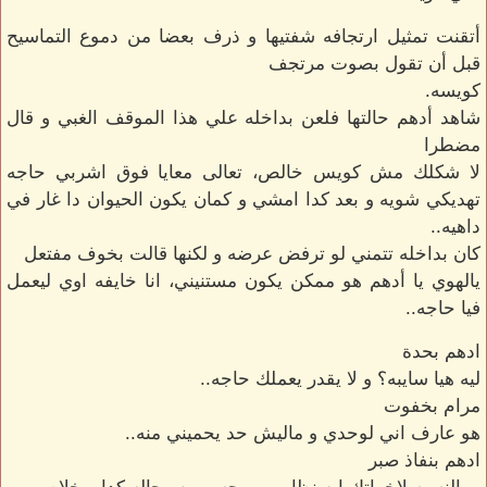
أتقنت تمثيل ارتجافه شفتيها و ذرف بعضا من دموع التماسيح
قبل أن تقول بصوت مرتجف
كويسه.
شاهد أدهم حالتها فلعن بداخله علي هذا الموقف الغبي و قال
مضطرا
لا شكلك مش كويس خالص، تعالى معايا فوق اشربي حاجه
تهديكي شويه و بعد كدا امشي و كمان يكون الحيوان دا غار في
داهيه..
كان بداخله تتمني لو ترفض عرضه و لكنها قالت بخوف مفتعل
يالهوي يا أدهم هو ممكن يكون مستنيني، انا خايفه اوي ليعمل
فيا حاجه..
ادهم بحدة
ليه هيا سايبه؟ و لا يقدر يعملك حاجه..
مرام بخفوت
هو عارف اني لوحدي و ماليش حد يحميني منه..
ادهم بنفاذ صبر