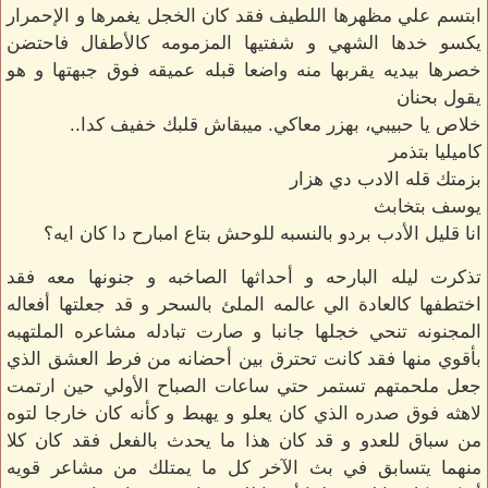
ابتسم علي مظهرها اللطيف فقد كان الخجل يغمرها و الإحمرار
يكسو خدها الشهي و شفتيها المزمومه كالأطفال فاحتضن
خصرها بيديه يقربها منه واضعا قبله عميقه فوق جبهتها و هو
يقول بحنان
خلاص يا حبيبي، بهزر معاكي. ميبقاش قلبك خفيف كدا..
كاميليا بتذمر
بزمتك قله الادب دي هزار
يوسف بتخابث
انا قليل الأدب بردو بالنسبه للوحش بتاع امبارح دا كان ايه؟
تذكرت ليله البارحه و أحداثها الصاخبه و جنونها معه فقد
اختطفها كالعادة الي عالمه الملئ بالسحر و قد جعلتها أفعاله
المجنونه تنحي خجلها جانبا و صارت تبادله مشاعره الملتهبه
بأقوي منها فقد كانت تحترق بين أحضانه من فرط العشق الذي
جعل ملحمتهم تستمر حتي ساعات الصباح الأولي حين ارتمت
لاهثه فوق صدره الذي كان يعلو و يهبط و كأنه كان خارجا لتوه
من سباق للعدو و قد كان هذا ما يحدث بالفعل فقد كان كلا
منهما يتسابق في بث الآخر كل ما يمتلك من مشاعر قويه