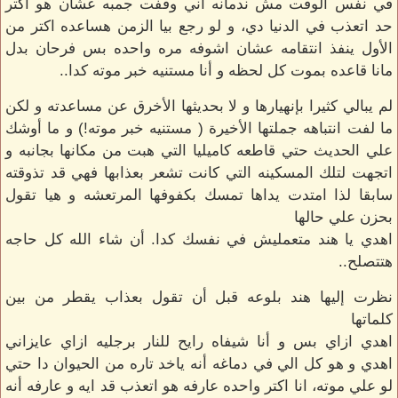
في نفس الوقت مش ندمانه اني وقفت جمبه عشان هو اكتر
حد اتعذب في الدنيا دي، و لو رجع بيا الزمن هساعده اكتر من
الأول ينفذ انتقامه عشان اشوفه مره واحده بس فرحان بدل
مانا قاعده بموت كل لحظه و أنا مستنيه خبر موته كدا..
لم يبالي كثيرا بإنهيارها و لا بحديثها الأخرق عن مساعدته و لكن
ما لفت انتباهه جملتها الأخيرة ( مستنيه خبر موته!) و ما أوشك
علي الحديث حتي قاطعه كاميليا التي هبت من مكانها بجانبه و
اتجهت لتلك المسكينه التي كانت تشعر بعذابها فهي قد تذوقته
سابقا لذا امتدت يداها تمسك بكفوفها المرتعشه و هيا تقول
بحزن علي حالها
اهدي يا هند متعمليش في نفسك كدا. أن شاء الله كل حاجه
هتتصلح..
نظرت إليها هند بلوعه قبل أن تقول بعذاب يقطر من بين
كلماتها
اهدي ازاي بس و أنا شيفاه رايح للنار برجليه ازاي عايزاني
اهدي و هو كل الي في دماغه أنه ياخد تاره من الحيوان دا حتي
لو علي موته، انا اكتر واحده عارفه هو اتعذب قد ايه و عارفه أنه