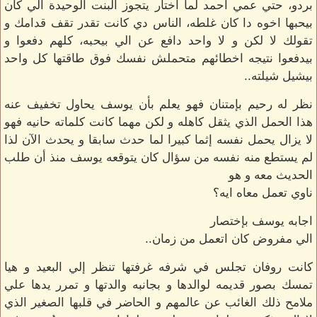
بردو، حتي عمي احمد لما اختار يتجوز البنت الوحيدة الي كان
بيحبها اخوه دا كان غلطه، الناس دي كانت تقدر تقف قدامك و
تقولك لا لكن و لا واحد دافع عن الي بيحبه، كلهم دفعوا و
بيدفعوا نتيجه اخطائهم متحملش نفسك فوق طاقتها كل واحد
بيشيل شيلته..
نظر له رحيم بإمتنان فهو يعلم بأن يوسف يحاول تخفيف عنه
هذا الحمل الذي يثقل كاهله و لكن مهما كانت كلماته حانيه فهو
لا يزال يحمل نفسه إثما كبيرا لما حدث سابقا و يحدث الآن لذا
لم يستطع منه نفسه من سؤال كان يتوقعه يوسف منذ أن طلب
الحديث معه و هو
ناوي تعمل معاه ايه؟
اجابه يوسف بإختصار
الي مفروض كان اتعمل من زمان..
كانت روفان تجلس في شرفه غرفتها تنظر إلي البعيد و هيا
تمسك بصور قديمه لوالدها و بجانبه والدتها و تمرر يدها علي
ملامح ذلك الغائب عن عالمهم و الحاضر في قلبها الصغير الذي