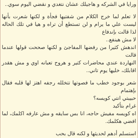
ورايا في الشركه و هاجيلك عشان نتغدي و نقضي اليوم سوي..
لا تعلم لما خرج الكلام من شفتيها فجأة و لكنها شعرت بأنها
ليست علي ما يرام و لن تستطع أن تراه و هيا في تلك الحاله
لذا قالت بإندفاع
لا مش هينفع..
اندهش كثيرا من رفضها المفاجئ و لكنها صححت قولها عندما
قالت
النهاردة عندي محاضرات كتير و هروح تعبانه اوي و مش هقدر
اقابلك، خليها يوم تاني..
شعر بوجود خطب ما فصوتها تتخلله رجفه اهتز لها قلبه فقال
بإهتمام
حبيبتي انتي كويسه؟
غرام بتأكيد
اه كويسه مفيش حاجه، انا بس سايقه و مش عارفه اكلمك، لما
افضي هكلمك.
استسلم أدهم لحديثها و لكنه قال بحب