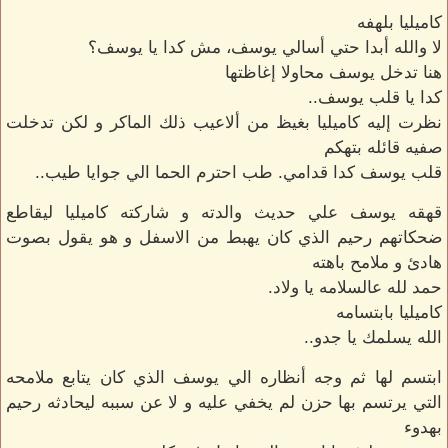
كاميليا بلهفه
لا والله أبدا حتي أسالي يوسف، مش كدا يا يوسف؟
هنا تدخل يوسف محاولا إغاظتها
كدا يا قلب يوسف..
نظرت إليه كاميليا بغيظ من ألاعيب ذلك الماكر و لكن تدخلت
صفيه قائله بتهكم
قلب يوسف كدا قدامي. طب احترم الحما الي جوايا طيب..
قهقه يوسف علي حديث والدته و شاركته كاميليا ليقاطع
ضحكاتهم رحيم الذي كان يهبط من الاسفل و هو يقول بصوت
هادئ و ملامح باهته
حمد لله عالسلامه يا ولاد.
كاميليا بابتسامه
الله يسلمك يا جدو..
ابتسم لها ثم وجه أنظاره الي يوسف الذي كان يتابع ملامحه
التي يرتسم بها حزن لم يخفي عليه و لا عن سببه ليحادثه رحيم
بهدوء