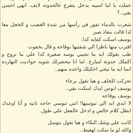
عملت يا اما اسيبه يدخل يتفرج عالحدوته لايف. انهي احسن
بقي..؟
شعرت بالدماء تفور في رأسها من شدة الغضب و الخجل معا
لذا قالت بنفاذ صبر
يوسف اسكت كفايه كدا.
اقترب منها ناظرا الي شفتيها بوقاحة و قال بخفوت
طب بقولك ايه ما تجيبي بوسه صغيرة كدا علي ما نروح و
اكملك حدوتة امبارح. اما انا محضرلك شويه حواديت النهاردة
انما ايه ما تيجي احكيلك واحده منهم..
تحركت للخلف و هيا تقول برجاء
يوسف ابوس ايدك اسكت بقي..
يوسف بوقاحه
لا ايدي ايه الي تبوسيها! انتي تبوسي حاجه تانيه و أنا اوعدك
ابطل كلام خالص و ادخل عالفعل علي طول.
كانت علي وشك البكاء و هيا تقول بتوسل
والله لو ما سكت لهعيط..