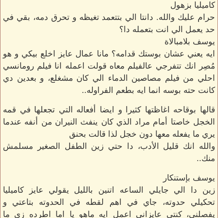
كاميليا بزهول
حرام عليك والله. دانتا الي بتتعمد تغيظه و تحرق دمه، بقي في
حد يعمل الي انت بتعمله دا؟
يوسف بلامبالاة
ايه يعني عشان بوستك قدامه؟ مانا عمال عايز اخلع بيكي و هو
مُصِر انك تتفرجي عالفيلم معاه قولت اعمله انا فيلم رومانسي
احلي من فيلم مصاصين الدماء الي كان مشغلع، و بعدين دي
كانت حته بوسه انما ايه بطعم الفراوله..
قالها بوقاحه اغاظتها كثيرا و ايضا أفعاله التي تجعلها في قمه
الخجل خاصتا أمام مراد الذي كان ينفث النيران من أنفه عندما
يري ما يفعله معها دون خجل لذا قالت بحنق
والله انك قليل الأدب، دا حتي زين الطفل الصغير مسلمش
منك..
يوسف بإستنكار
زين دا الي جايلي الساعه اتنين بالليل يقولي عايز كاميليا
تحكيلي حدوته، جاي في اهم لقطه في الحدوته بتاعتي و
يفصلني، كنتي عايزاني اعمل ايه ماهو يا اما اطرده زي ما