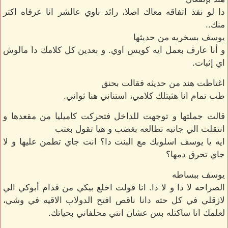
دا لو نفذ اتفاقه معاك اصلا، رائد ناوي عالشر انا عرفاه اكتر
منك..
يوسف بسخريه من حديثها
و أنا عارف بعمل ايه كويس اوي. و بعدين كل كلامك دا مالوش
اي إثبات.
اغتاظت هند من حديثه فقالت بحنق
طب تمام انا هثبتلك كلامي، استناني هنا ثواني.
قالت جملتها و توجهت للداخل فتحركت كاميليا من مقعدها و
انتقلت الي جانبه تطالعه بغضب و هيا تقول بعتب
ايه يا يوسف اسلوبك مع البنت دا؟ انت جاي تطمن عليها و لا
جاي تحرق دمها؟
يوسف ببساطه
الصراحه لا دا و لا دا. انا قولت اخلع بيكي من قدام أبوكي الي
لازقلي في كل حته دانا ناقص افتح الدولاب الاقيه في وشي،
لعلمك انا ساكتله بس عشان انتي محلفاني بحياتك.