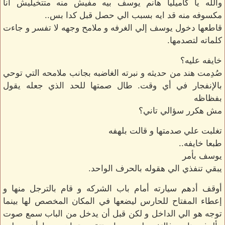
والله يا كاميليا هانم يوسف بيه مفيش منه متتخيليش انا
مكسوفه منه قد ايه بسبب الي حصل قبل كدا بس..
قاطعها دخول يوسف إلي الغرفه و ملامح وجهه لا تفسر و جاءت
كلماته لتصدمها.
خايفه عليه؟
صُدِمت هند من حديثه و نبرته الغاضبه بجانب ملامحه التي توحي
بالإنفجار في أي وقت. طال صمتها للحد الذي جعله يقول
بفظاظه
مش هكرر سؤالي تاني؟
تغلبت علي صدمتها و قالت بلهفه
طبعا خايفه..
يوسف بأمر
يبقي تنفذي الي هقوله بالحرف الواحد.
أوقف أدهم سيارته أمام باب الشركه و قام بالترجل منها و
إعطاء المفتاح للحارس ليضعها في المكان المخصص لها بينما
توجه هو الي الداخل و لكن قبل أن يدخل من الباب سمع صوت