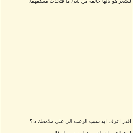
ليشعر هو بأنها خائفه من شئ ما فتحدث مستفهما.
اقدر اعرف ايه سبب الرعب الي علي ملامحك دا؟