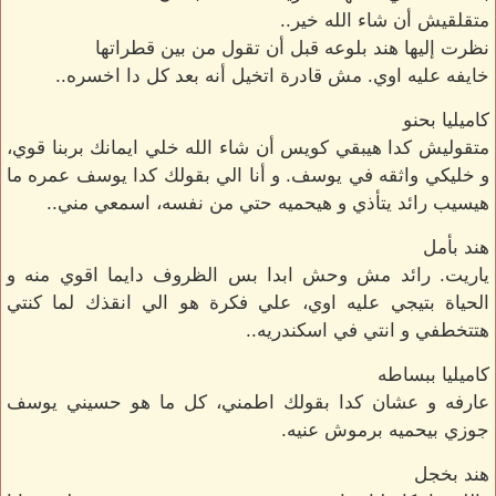
متقلقيش أن شاء الله خير..
نظرت إليها هند بلوعه قبل أن تقول من بين قطراتها
خايفه عليه اوي. مش قادرة اتخيل أنه بعد كل دا اخسره..
كاميليا بحنو
متقوليش كدا هيبقي كويس أن شاء الله خلي ايمانك بربنا قوي،
و خليكي واثقه في يوسف. و أنا الي بقولك كدا يوسف عمره ما
هيسيب رائد يتأذي و هيحميه حتي من نفسه، اسمعي مني..
هند بأمل
ياريت. رائد مش وحش ابدا بس الظروف دايما اقوي منه و
الحياة بتيجي عليه اوي، علي فكرة هو الي انقذك لما كنتي
هتتخطفي و انتي في اسكندريه..
كاميليا ببساطه
عارفه و عشان كدا بقولك اطمني، كل ما هو حسيني يوسف
جوزي بيحميه برموش عنيه.
هند بخجل