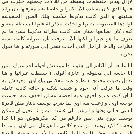
لازال يتذكر مقتطفات بسيطه من لقاءات جمعتهم حُفِرت في
قلبها الذي كان يفتقده الآن كثيرا و خاصتا عند معرفتها بأن رائد
شقيقها و الذي كانت تذكرها ملامحه بتلك الصور المشوشه
لوالدها المطبوعة بقلبها و اخذت تتذكر لقاءاتها البسيطه معه و
كيف كان يطالعها بحنان فقد كانت نظراته تذكرها بشئ ما لم
تعرف ما هو حينها و لكنها الآن عرفت بأن نظراته كانت تشبه
نظرات والدها الراحل الذي أخذت تنظر إلي صورته و هيا تقول
بحزن.
انا عارفه أن الكلام الي هقوله دا مينفعش أقوله لحد غيرك. بس
انا حاسه اني مخنوقه و عايزة أقوله، ( سقطت عبراتها و هيا
تقول بصوت مخنوق ) نظرة عينه بتفكرني بيك اوي، معرفش ليه
وقت ما عرفت أنه اخويا و شفت شكله و حالته كانت عامله
ازاي كنت عايزة اجري عليه احضنه عشان اخفف عنه، حسيت
بوجعه اوي. و زعلت منه اوي لما ضرب يوسف بالنار مش قادرة
انسي حالتي وقتها و الرعب الي عشت فيه و أنا بتخيل ان ممكن
يوسف يروح مني، بس بالرغم من كدا مكرهتوش، هو انا كدا
وحشه؟ اكيد يوسف لو سمع كلامي دا هيزعل مني اوي. بس دا
غصب عني. مش قادرة اقول كلامي دا لأي حد و مش قادرة