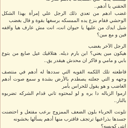
الحقني يا أدهم..
غضب ادهم من تعدي ذلك الرجل علي إمرأة بهذا الشكل
الوحشي فقام بنزع يده الممسكه برسغها بقوة و قال بغضب
شيل ايدك من عليها يا حيوان انت، انت مش عارف هيا واقفه
فين و مع مين؟
الرجل الآخر بغضب
هيكون مين يعني؟ ابن بارم ديله. هتلاقيك عيل صايع من بتوع
بابي و مامي و فاكر ان محدش هيقدر يق..
قاطعته تلك اللكمه القويه التي سددها له أدهم في منتصف
وجهه و التي جعلته يصطدم بالأرض بشدة و سمع صوت أدهم
الغاضب و هو يقول للحراس بأمر
ارموا الزباله دا بره و لو لمحتوه تاني قدام الشركه تضربوه
بالنار..
تلونت الحرباء بلون الضعف الممزوج برعب مفتعل و احتضنت
جسدها بذراعيها ترتجف فاقترب منها أدهم يسألها بخشونه
انتي كويسه؟