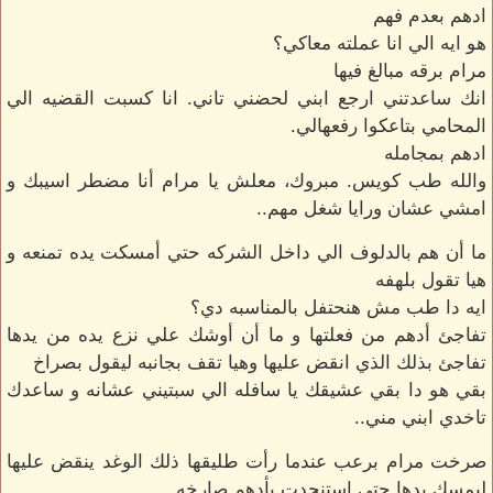
ادهم بعدم فهم
هو ايه الي انا عملته معاكي؟
مرام برقه مبالغ فيها
انك ساعدتني ارجع ابني لحضني تاني. انا كسبت القضيه الي
المحامي بتاعكوا رفعهالي.
ادهم بمجامله
والله طب كويس. مبروك، معلش يا مرام أنا مضطر اسيبك و
امشي عشان ورايا شغل مهم..
ما أن هم بالدلوف الي داخل الشركه حتي أمسكت يده تمنعه و
هيا تقول بلهفه
ايه دا طب مش هنحتفل بالمناسبه دي؟
تفاجئ أدهم من فعلتها و ما أن أوشك علي نزع يده من يدها
تفاجئ بذلك الذي انقض عليها وهيا تقف بجانبه ليقول بصراخ
بقي هو دا بقي عشيقك يا سافله الي سبتيني عشانه و ساعدك
تاخدي ابني مني..
صرخت مرام برعب عندما رأت طليقها ذلك الوغد ينقض عليها
ليمسك يدها حتي استنجدت بأدهم صارخه