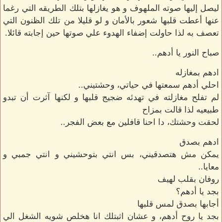
ليصل إليها صوته الملهوف و هو يغازلها بتلك الطريقه التي رغما
عنها أعطت قلبها شعور بالأمان و لو قليلا من تلك الظنون التي
تعصف به لذا حاولت إضفاء الهدوء علي صوتها حين إجابته قائلا.
صباح النور يا أدهم..
ادهم بمغازله
احلي أدهم سمعتها في حياتي، وحشتيني..
لم تفلح مغازلته في تهدئه ضجيج قلبها و لكنها آثرت أن تبدو
طبيعيه لذا قالت بمزاح
لحقت وحشتك، دا احنا قافلين مع بعض الفجر..
ادهم بصدق
يمكن مش هتصدقيني، بس انتي بتوحشيني و انتي جمبي و
معايا..
روفان بقلب لهيف
بجد يا أدهم؟
أجابها بصدق لمس قلبها
بجد يا روح أدهم، و عشان اثبتلك انا هخلص شويه الشغل الي