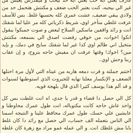
عارف يعني ايه حب يعني ايه حد بيحب و ميقدرش يعيش من
غير الي بيحبه، كنت بعتبر الحب ضعف و مكنتش هتحمل حد من
ولادي يبقي ضعيف، عشت عمري كله بحسبها غلط. بس للأسف
عرفت غلطي متأخر اوي، شريط ذكرياتي كله مر عليا لما شفتك
انت و رائد واقفين ماسكين السلاح لبعض و صوت جمبكوا بيقول
انكوا اخوات، من خوفي رفضت اصدق الي بسمعه، مكنتش
متخيل اني ظالم اوي كدا غير لما شفتك سايح في دمك، و بإيد
مين؟ اخوك! وقتها عرفت ان مفيش حاجه بتروح، و إن عقاب
ربنا وحش اوي..
اختتم جملته و فرت دمعه هاربه من عيناه التي لأول مرة احتلها
الضعف و الإنكسار معلنا نهايه للجبروت الذي استوطنها لسنوات
و قد آلم هذا يوسف كثيرا الذي قال بلهجة قويه.
كل الي حصل دا قضاء و قدر يا جدي، اه انت غلطت بس كل
واحد عاش حاجه كانت مكتوباله، انت طول عمرك محاوطنا و
عايشين علي حسك، طول عمرك محافظ علينا و النتيجه اسمنا
الي الناس بتعمله الف حساب، الي حصل مع رائد دا كان غلط
بابا مش غلطك انت. و الي عمله عمو مراد مع زهرة كان غلطه