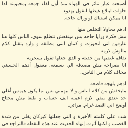
أصبحت غبار تناثر في الهواء منذ أول لقاء جمعه بمحبوبته لذا
حاولت ابتلاع غيظها لتقول بهدوء
انا ممكن استناك لو وراك حاجه.
ادهم محاولا التخلص منها
مش فكرة ورايا حاجه بس مينفعش نتطلع سوي، الناس كلها هنا
عارفين اني اتجوزت و كمان انتي مطلقه و وارد يتقتل كلام
مالوش لازمه.
تفاقم غضبها من حديثه و الذي جعلها تقول بسخريه
انا بصراحه مش مصدقه الي بسمعه. معقول أدهم الحسيني
بيخاف كلام من الناس..
ادهم بلهجه قاطعه
مابخفش من كلام الناس و لا بيهمني بس لما يكون هيمس أغلي
حد عندي يبقي لازم اعمله الف حساب و طبعا مش محتاج
أوضح اني اقصد غرام. مراتي.
شدد علي كلمته الأخيرة و التي جعلتها كبركان يغلي من شدة
الغضب و لكنها آثرت إنهاء الحديث عند هذه النقطه فالتراجع في