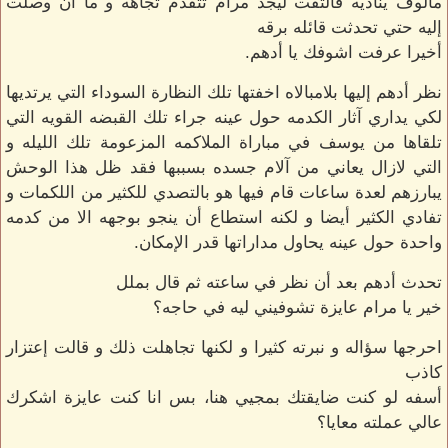
مألوف يناديه فالتفت ليجد مرام تتقدم تجاهه و ما أن وصلت
إليه حتي تحدثت قائله برقه
أخيرا عرفت اشوفك يا أدهم.
نظر أدهم إليها بلامبالاه اخفتها تلك النظارة السوداء التي يرتديها
لكي يداري آثار الكدمه حول عينه جراء تلك القبضه القويه التي
تلقاها من يوسف في مباراة الملاكمه المزعومة تلك الليله و
التي لازال يعاني من آلام جسده بسببها فقد ظل هذا الوحش
يبارزهم لعدة ساعات قام فيها هو بالتصدي للكثير من اللكمات و
تفادي الكثير أيضا و لكنه استطاع أن ينجو بوجهه الا من كدمه
واحدة حول عينه يحاول مداراتها قدر الإمكان.
تحدث أدهم بعد أن نظر في ساعته ثم قال بملل
خير يا مرام عايزة تشوفيني ليه في حاجه؟
احرجها سؤاله و نبرته كثيرا و لكنها تجاهلت ذلك و قالت إعتزار
كاذب
أسفه لو كنت ضايقتك بمجيي هنا، بس انا كنت عايزة اشكرك
عالي عملته معايا؟