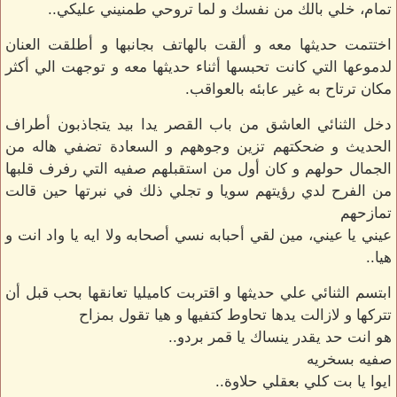
تمام، خلي بالك من نفسك و لما تروحي طمنيني عليكي..
اختتمت حديثها معه و ألقت بالهاتف بجانبها و أطلقت العنان
لدموعها التي كانت تحبسها أثناء حديثها معه و توجهت الي أكثر
مكان ترتاح به غير عابئه بالعواقب.
دخل الثنائي العاشق من باب القصر يدا بيد يتجاذبون أطراف
الحديث و ضحكتهم تزين وجوههم و السعادة تضفي هاله من
الجمال حولهم و كان أول من استقبلهم صفيه التي رفرف قلبها
من الفرح لدي رؤيتهم سويا و تجلي ذلك في نبرتها حين قالت
تمازحهم
عيني يا عيني، مين لقي أحبابه نسي أصحابه ولا ايه يا واد انت و
هيا..
ابتسم الثنائي علي حديثها و اقتربت كاميليا تعانقها بحب قبل أن
تتركها و لازالت يدها تحاوط كتفيها و هيا تقول بمزاح
هو انت حد يقدر ينساك يا قمر بردو..
صفيه بسخريه
ايوا يا بت كلي بعقلي حلاوة..