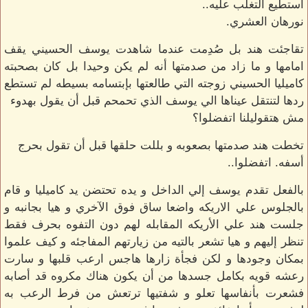
استطيع التغلب عليه..
نورهان العشري.
تقاجئت هند بل صُدِمت عندما شاهدت يوسف الحسيني يقف
امامها و ما زاد من صدمتها أنه لم يكن وحيدا بل كان بصحبته
كاميليا الحسيني زوجته التي طالعتها بإبتسامه بسيطه لم تستطع
ردها لتنتقل عيناها الي يوسف الذي تحمحم قبل أن يقول بهدوء
مش هتقوليلنا اتفضلوا؟
تخطت هند صدمتها بصعوبه و بللت حلقها قبل أن تقول بحرج
أسفه. اتفضلوا..
بالفعل تقدم يوسف إلي الداخل و يده تحتضن يد كاميليا و قام
بالجلوس علي الاريكه واضعا ساق فوق الآخري و هيا بجانبه و
جلست هند علي الأريكه المقابله لهم دون التفوه بحرف فقط
تنظر إليهم و هيا تشعر بالتيه من زيارتهم المفاجئه و كيف علموا
بمكان وجودها و لكن فجأة زارها هاجس ارعب قلبها و سارت
رعشه قويه بكامل جسدها من أن يكون هناك مكروه قد أصابه
فشعرت بأنفاسها تعلو و شفتيها ترتعش من فرط الرعب به