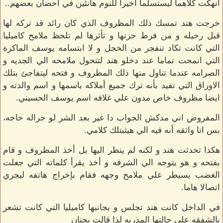
أنهكت كلاهما ليستسلما أخيرا للنوم هانئين في احضان بعضهم..
خرجت هند تمسك ذلك المظروف الذي كان رائد قد تركه لها
قبل رحيله و من فرط حزنها و تأثرها لم تلحظ ملامح كاميليا
التي كانت تكاد تنفجر من الخجل و لا ابتسامه يوسف الماكرة
التي انمحت تماما عند دخلو هند لتتحول ملامحه الي الجديه و
الصرامه عندما تناول منها ذلك المظروف و فتحه ليتفاجئ بتلك
الاوراق التي تفيد بأنه ترك جميع أملاكه باسمها و اسم والدته و
ايضا مظروف خاص مدون علي غلافه اسم يوسف الحسيني.
المفروض اني مدكش الجواب دا غير بعد الشر لو جراله حاجه،
بس انا واثقه أنه فيه الي هيثبتلك كلامي.
هكذا تحدثت هند و لكنه لم ينظر اليها بل أخذ المظروف و قام
بفتحه و هو يتوجه الي الشرفه و أخذ يقرأ كلماته التي جعلت
الغضب يسيطر علي ملامح وجهه فقام بإخراج هاتفه ليجري
اتصالا هاما.
في الداخل كانت هند تجلس و بجانبها كاميليا التي كانت تشعر
بالشفقه علي حالتها المذريه لذا قالت بحنان