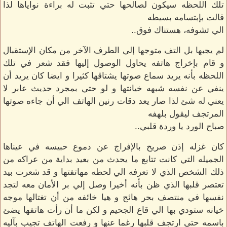
تلك اللحظه سيكون لصالحها حتي تثبت له براءة نواياها لذا
قالت بإبتسامه بسيطه
الي تشوفه، هستناك فوق..
لم يجبها بل التف متوجها إلي الطرف الآخر من مكان الإستقبال
و قام بإخراج هاتفه يحاول الوصول إليها فقد شعر في تلك
اللحظه بأنه يريد سماع صوتها يشتاقها كثيرا و ايضا كان يريد أن
ينفي عن نفسه شبهه خيانتها و لو حتي بمجرد حديث عابر لا
يعني له شئ لذا صار يعد دقات رنين الهاتف الي أن جاءه صوتها
المرتجف ليقول بلهفه
صباح الورد يا وردة قلبي..
كان غزله إذن صريح بالإفراج عن دموع حبيسه في عيناها
الجميله التي كانت تتابع ما يحدث من بعيد بداية من عراكه من
ذلك الشخص الذي لا تعرفه الي لحظه مهاتفتها و قد شعرت بيد
تعتصر قلبها الذي ظن بأنه أخيرا وصل إلي بر الأمان معه لتجد
نفسها في منتصف بحر هائج و هيا خائفه من أن تغتالها موجه
خيانه ستودي بها الي قاع الجحيم و لكن ما أن رأت هاتفها يضئ
باسمه حتي ارتجف قلبها رغما عنها و رفعت الهاتف تجيب بآليه