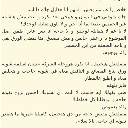
خلاص يا عم متزوقش، المهم انا هقابل جاك دا امتا
جاك دلوقتي في اليونان و هييجي بعد بكرة و انت مش هتقابله
غير الخميس طبعا لما أنا آجي و لا ناوي تقابله لوحدك!
لا يا عم لا هقابله لوحدي و لا حاجه انا بس عايز اطمن اصل
الموضوع دا راعبني خالص و مش مصدق امتا نمضي الورق بقي
و ناخد الصفقه من ابن الحسيني
رائد بوجوم.
متقلقش هيحصل، انا بكرة هروحله الشركه عشان اسلمه شويه
ورق بتاع المصانع و اتناقش معاه في شويه حاجات و هخلص
معاه و اطلع عالمطار.
فايز بلهفه
طب بقولك ايه حاسب لا البت دي تشوفك احسن تروح تقوله
حاجه و تبوظلنا كل خططنا!
رائد بغموض
متقلقش مفيش حاجه من دي هتحصل، كاميليا عمرها ما هتقدر
تقوله اي حاجه، يالا سلام.