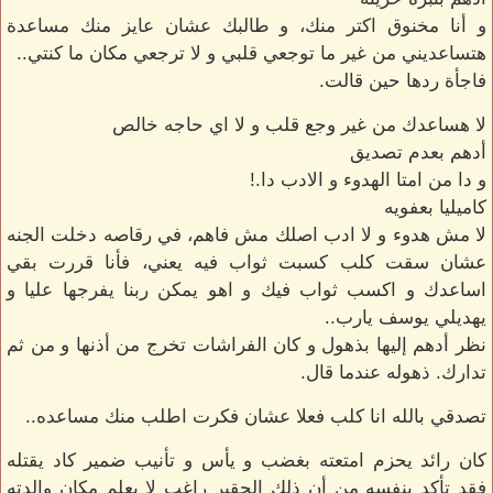
و أنا مخنوق اكتر منك، و طالبك عشان عايز منك مساعدة
هتساعديني من غير ما توجعي قلبي و لا ترجعي مكان ما كنتي..
فاجأة ردها حين قالت.
لا هساعدك من غير وجع قلب و لا اي حاجه خالص
أدهم بعدم تصديق
و دا من امتا الهدوء و الادب دا.!
كاميليا بعفويه
لا مش هدوء و لا ادب اصلك مش فاهم، في رقاصه دخلت الجنه
عشان سقت كلب كسبت ثواب فيه يعني، فأنا قررت بقي
اساعدك و اكسب ثواب فيك و اهو يمكن ربنا يفرجها عليا و
يهديلي يوسف يارب..
نظر أدهم إليها بذهول و كان الفراشات تخرج من أذنها و من ثم
تدارك. ذهوله عندما قال.
تصدقي بالله انا كلب فعلا عشان فكرت اطلب منك مساعده..
كان رائد يحزم امتعته بغضب و يأس و تأنيب ضمير كاد يقتله
فقد تأكد بنفسه من أن ذلك الحقير راغب لا يعلم مكان والدته