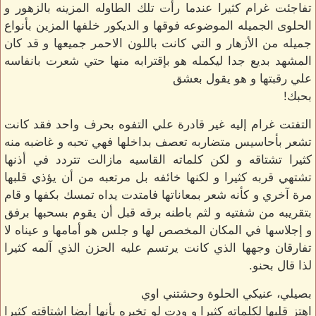
تفاجئت غرام كثيرا عندما رأت تلك الطاوله المزينه بالزهور و
الحلوى الجميله الموضوعه فوقها و الديكور خلفها المزين بأنواع
جميله من الأزهار و التي كانت باللون الاحمر جميعها و قد كان
المشهد بديع جدا ليكمله هو بإقترابه منها حتي شعرت بانفاسه
علي رقبتها و هو يقول بعشق
بحبك!
التفتت غرام إليه غير قادرة علي التفوه بحرف واحد فقد كانت
تشعر بأحاسيس متضاربه تعصف بداخلها فهي تحبه و غاضبه منه
كثيرا تشتاقه و لكن كلماته القاسيه مازالت تتردد في أذنها
تشتهي قربه كثيرا و لكنها خائفه بل مرتعبه من أن يؤذي قلبها
مرة آخري و كأنه شعر بمعاناتها فامتدت يداه تمسك بكفها و قام
بتقريبه من شفتيه و لثم باطنه برقه قبل أن يقوم بسحبها برفق
و إجلاسها في المكان المخصص لها و جلس هو أمامها و عيناه لا
تفارقان وجهها الذي كانت يرتسم عليه الحزن الذي آلمه كثيرا
لذا قال بحنو.
بصيلي، عنيكي الحلوة وحشتني اوي
اهتز قلبها لكلماته كثيرا و ودت لو تخبره بأنها أيضا اشتاقته كثيرا