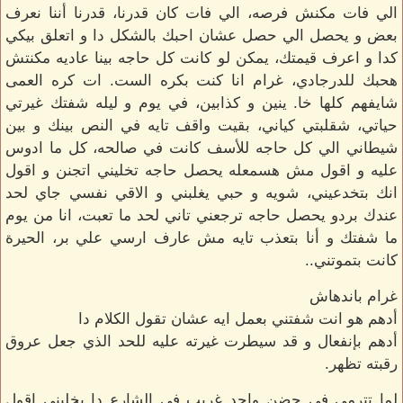
الي فات مكنش فرصه، الي فات كان قدرنا، قدرنا أننا نعرف
بعض و يحصل الي حصل عشان احبك بالشكل دا و اتعلق بيكي
كدا و اعرف قيمتك، يمكن لو كانت كل حاجه بينا عاديه مكنتش
هحبك للدرجادي، غرام انا كنت بكره الست. ات كره العمى
شايفهم كلها خا. ينين و كذابين، في يوم و ليله شفتك غيرتي
حياتي، شقلبتي كياني، بقيت واقف تايه في النص بينك و بين
شيطاني الي كل حاجه للأسف كانت في صالحه، كل ما ادوس
عليه و اقول مش هسمعله يحصل حاجه تخليني اتجنن و اقول
انك بتخدعيني، شويه و حبي يغلبني و الاقي نفسي جاي لحد
عندك بردو يحصل حاجه ترجعني تاني لحد ما تعبت، انا من يوم
ما شفتك و أنا بتعذب تايه مش عارف ارسي علي بر، الحيرة
كانت بتموتني..
غرام باندهاش
أدهم هو انت شفتني بعمل ايه عشان تقول الكلام دا
أدهم بإنفعال و قد سيطرت غيرته عليه للحد الذي جعل عروق
رقبته تظهر.
لما تترمي في حضن واحد غريب في الشارع دا يخليني اقول