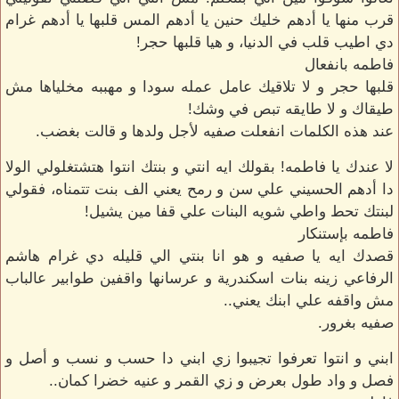
قرب منها يا أدهم خليك حنين يا أدهم المس قلبها يا أدهم غرام
دي اطيب قلب في الدنيا، و هيا قلبها حجر!
فاطمه بانفعال
قلبها حجر و لا تلاقيك عامل عمله سودا و مهببه مخلياها مش
طيقاك و لا طايقه تبص في وشك!
عند هذه الكلمات انفعلت صفيه لأجل ولدها و قالت بغضب.
لا عندك يا فاطمه! بقولك ايه انتي و بنتك انتوا هتشتغلولي الولا
دا أدهم الحسيني علي سن و رمح يعني الف بنت تتمناه، فقولي
لبنتك تحط واطي شويه البنات علي قفا مين يشيل!
فاطمه بإستنكار
قصدك ايه يا صفيه و هو انا بنتي الي قليله دي غرام هاشم
الرفاعي زينه بنات اسكندرية و عرسانها واقفين طوابير عالباب
مش واقفه علي ابنك يعني..
صفيه بغرور.
ابني و انتوا تعرفوا تجيبوا زي ابني دا حسب و نسب و أصل و
فصل و واد طول بعرض و زي القمر و عنيه خضرا كمان..