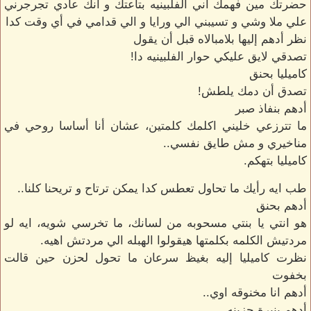
حضرتك مين فهمك اني الفلبينيه بتاعتك و انك عادي تجرجرني
علي ملا وشي و تسيبني الي ورايا و الي قدامي في أي وقت كدا
نظر أدهم إليها بلامبالاه قبل أن يقول
تصدقي لايق عليكي حوار الفلبينيه دا!
كاميليا بحنق
تصدق أن دمك يلطش!
أدهم بنفاذ صبر
ما تترزعي خليني اكلمك كلمتين، عشان أنا أساسا روحي في
مناخيري و مش طايق نفسي..
كاميليا بتهكم.
طب ايه رأيك ما تحاول تعطس كدا يمكن ترتاح و تريحنا كلنا..
أدهم بحنق
هو انتي يا بنتي مسحوبه من لسانك، ما تخرسي شويه، ايه لو
مردتيش الكلمه بكلمتها هيقولوا الهبله الي مردتش اهيه.
نظرت كاميليا إليه بغيظ سرعان ما تحول لحزن حين قالت
بخفوت
أدهم انا مخنوقه اوي..
أدهم بنبرة حزينه