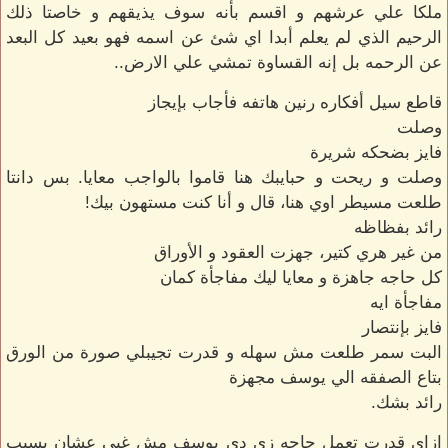
ملكا علي عرشهم و اقسم بأنه سوف يذيقهم و خاصتا ذلك
الرحيم الذي لم يعلم أبدا اي شئ عن اسمه فهو بعيد كل البعد
عن الرحمه بل إنه القساوة تمشي علي الارض..
قاطع سيل أفكاره رنين هاتفه فأجاب بإيجاز
وصلت
فايز بضحكه شريرة
وصلت و ريحت و حبايبك هنا قاموا بالواجب معايا. بس دانتا
طلعت مسيطر اوي هنا، قال و أنا كنت مستهون بيك!
رائد بفظاظه
من غير هري كتير، جهزت العقود و الأوراق
كل حاجه جاهزة و معايا ليك مفاجأة كمان
مفاجأة ايه
فايز بإنتصار
البت سمر طلعت مش سهله و قدرت تجيبلي صورة من الورق
بتاع الصفقه الي يوسف مجهزة
رائد بشك.
ازاي قدرت تعمل حاجه زي دي يوسف مش غبي عشان يسيب