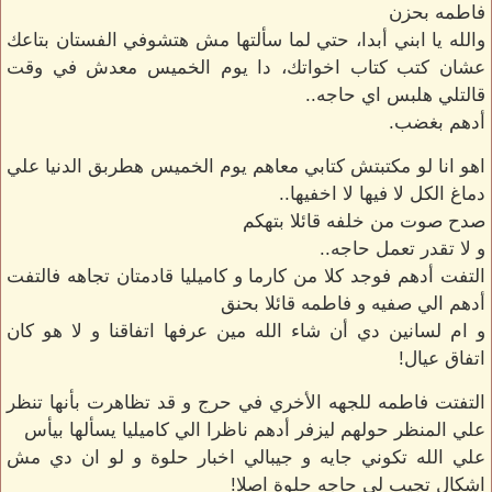
فاطمه بحزن
والله يا ابني أبدا، حتي لما سألتها مش هتشوفي الفستان بتاعك
عشان كتب كتاب اخواتك، دا يوم الخميس معدش في وقت
قالتلي هلبس اي حاجه..
أدهم بغضب.
اهو انا لو مكتبتش كتابي معاهم يوم الخميس هطربق الدنيا علي
دماغ الكل لا فيها لا اخفيها..
صدح صوت من خلفه قائلا بتهكم
و لا تقدر تعمل حاجه..
التفت أدهم فوجد كلا من كارما و كاميليا قادمتان تجاهه فالتفت
أدهم الي صفيه و فاطمه قائلا بحنق
و ام لسانين دي أن شاء الله مين عرفها اتفاقنا و لا هو كان
اتفاق عيال!
التفتت فاطمه للجهه الأخري في حرج و قد تظاهرت بأنها تنظر
علي المنظر حولهم ليزفر أدهم ناظرا الي كاميليا يسألها بيأس
علي الله تكوني جايه و جيبالي اخبار حلوة و لو ان دي مش
اشكال تجيب لي حاجه حلوة اصلا!