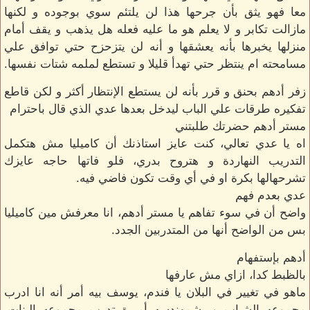
معا فهو يثق بأن جرحها هذا لن يلتئم سوي بوجوده و لكنها
مازالت تكابر و لا يعلم هو ما عليه فعله هل يذهب و يقف أمام
منزلها يخبرها بأنه يعشقها و أنه لن يتزحزح حتي توافق علي
مسامحته ام ينتظر حتي تهدأ قليلا و تستطع لملمه شتات نفسها.
زفر أدهم بحنق و قرر بأنه لن يستطع الإنتظار أكثر و لكن قاطع
تفكيره طرقات علي الباب ليدخل بعدها عدي الذي قال باحترام
مستر أدهم حضرتك طلبتني
اه يا عدي تعالي، كنت عايز استاذنك أن كاميليا مش هتكمل
التدريب النهاردة و هتروح بدري، فلو فاتها حاجه عايزك
تشرحهالها بكرة او في أي وقت تكون فاضي فيه.
عدي بعدم فهم
واضح أن في سوء تفاهم يا مستر أدهم، انا معرفش مين كاميليا
بس من الواضح أنها من المتدربين الجدد.
أدهم بإستفهام
بالظبط كدا، ازاي مش عارفها
ماهو في تغيير في البلان يا فندم، يوسف بيه أمر أنه انا ادرب
مجموعه الشباب و بشمهندسه أميرة تدرب مجموعه البنات،