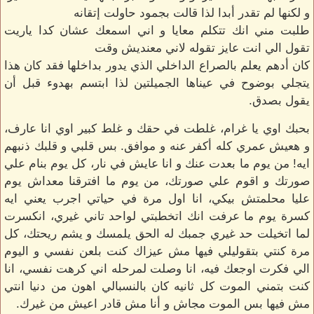
و لكنها لم تقدر أبدا لذا قالت بجمود حاولت إتقانه
طلبت مني انك تتكلم معايا و اني اسمعك عشان كدا ياريت
تقول الي انت عايز تقوله لاني معنديش وقت
كان أدهم يعلم بالصراع الداخلي الذي يدور بداخلها فقد كان هذا
يتجلي بوضوح في عيناها الجميلتين لذا ابتسم بهدوء قبل أن
يقول بصدق.
بحبك اوي يا غرام، غلطت في حقك و غلط كبير اوي انا عارف،
و هعيش عمري كله أكفر عنه و موافق. بس قلبي و قلبك ذنبهم
ايه! من يوم ما بعدت عنك و انا عايش في نار، كل يوم بنام علي
صورتك و اقوم علي صورتك، من يوم ما افترقنا معداش يوم
عليا محلمتش بيكي، انا اول مرة في حياتي اجرب يعني ايه
كسرة يوم ما عرفت انك اتخطبتي لواحد تاني غيري، انكسرت
لما اتخيلت حد غيري جمبك له الحق يلمسك و يشم ريحتك، كل
مرة كنتي بتقوليلي فيها مش عيزاك كنت بلعن نفسي و اليوم
الي فكرت اوجعك فيه، انا وصلت لمرحله اني كرهت نفسي، انا
كنت بتمني الموت كل ثانيه كان بالنسبالي اهون من دنيا انتي
مش فيها بس الموت مجاش و أنا مش قادر اعيش من غيرك.