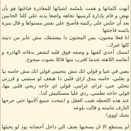
أنهت كلماتها و همت بلملمه اشيائها للمغادرة فباغتها هو بأن
نهض و قام بإدارة كرسيها تجاهه واضعا يديه علي كلتا الجانبين
بعد أن جلس علي ركبتيه فأصبح علي نفس مستواها و قال بنبرة
يائسه فاجئتها
انا فعلا مجنون، بس المجنون دا بيعشقك، مش عايز من دنيته
كلها غيرك..
امسك أحدي كفيها و وضعه فوق قلبه لتشعر بدقاته الهادرة و
أنفاسه اللاهثه عندما اقترب منها قائلا بصوت مبحوح.
بصي في عنيا و قولي انك مش بتحبيني قولي انك مش حاسه بيا
و بقلبي، حاسه بيدق ازاي قلبي دا هيقف لو سبتيني و قررتي
تتخلي عني، غرام، غرامي، قولي اي حاجه ريحي قلبي بيها،
قولي حاجه تطمني، ردي عليا متسكتيش كدا..
عند هذه اللحظه تغيب العقل و انمحت جميع آلامها حتي جرحها
النازف تناسته و قالت بلوعه
بحبك اووي!
لم يستطع الا ان يسحبها بعنف الي داخل أحضانه يود لو يخبئها