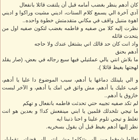
كان أدهم ينظر بغضب أمامه قبل أن يلتفت قائلا بانفعال
آدي آخرة الي يسمع كلام الستات، اديني مشيت وراكوا و اديني
اهوة متنيل واقف في مكاني متقدمتش خطوة واحده..
نظرت إليه كلا من صفيه و فاطمه بغضب لتكون صفيه اول من
يتحدث قائله
واد انت كان حد قالك اني بشتغل عندك ولا حاجه
أدهم بحنق
ما بلاش انتي يالي عملتيلي فيها سبع رجاله في بعض، (صار يقلد
لهجتها بغيظ قائلا ).
و الي يلينلك دماغها يا أدهم، سبب الموضوع دا عليا يا أدهم،
عيب عليك يا أدهم، مش واثق في امك يا أدهم، و الآخر لبست
خازوق يا أدهم..
لم تكد صفيه تجيبه حتي تحدثت فاطمه بانفعال و تهكم
ما تيجي تلخدلك قلمين يا ابني مينفعش كدا! و بعدين هو انت
تغلط و تيجي تلوم علينا و احنا ذنبنا ايه
نظر إليها أدهم بغيظ قبل أن يقول بسخريه.
تعالوا شوفوا مين الي بتتكلم! مش انتي الي فضلتي تقوليلي