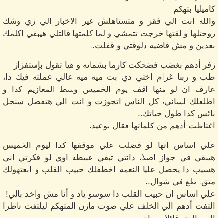
كاميليا بتهكم
والله انت الي فقر و متستاهلش غير الاخبار الي زي وشك
روحتلها و لقتها خرجت تتمشي و لما كلمتها قالتلي هيبقي اكلمك
بعدين و مش فاضيه دلوقتي و قفلت..
زفر أدهم بغضب فضحكت كارما بشماته و هيا تقول بإستفزاز
طب و ربنا غرام اختي دي بت ميه ميه عالي عملته فيك دا،
عارف ان لو منها اقف يوم الخميس وسط المعازيم كدا و
اطلعلك لساني، كل الناس اتجوزت و انت الي هتفضل سنجل
بائس كدا طول حياتك..
اغتاظت أدهم من كلماتها فقال بوعيد.
علي اساس انها لو فضلت علي موقفها كدا ليوم الخميس
هيبقي في جواز اصلا، دانتي تبقي عبيطه اوي لو فكرتي اني
هسيب دا يحصل عليا النعمه اخطفلك حبيب القلب و ابعتهولك
متق. طع في شوال..
علي اساس ان حبيب القلب دا سوسو ياد و أنا مش واخد بالي!
التفت أدهم الي الخلف علي صوت مازن المتهكم ليلتفت ناظرا