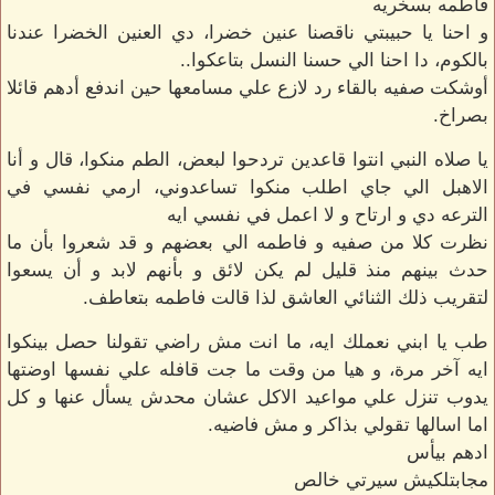
فاطمه بسخريه
و احنا يا حبيبتي ناقصنا عنين خضرا، دي العنين الخضرا عندنا
بالكوم، دا احنا الي حسنا النسل بتاعكوا..
أوشكت صفيه بالقاء رد لازع علي مسامعها حين اندفع أدهم قائلا
بصراخ.
يا صلاه النبي انتوا قاعدين تردحوا لبعض، الطم منكوا، قال و أنا
الاهبل الي جاي اطلب منكوا تساعدوني، ارمي نفسي في
الترعه دي و ارتاح و لا اعمل في نفسي ايه
نظرت كلا من صفيه و فاطمه الي بعضهم و قد شعروا بأن ما
حدث بينهم منذ قليل لم يكن لائق و بأنهم لابد و أن يسعوا
لتقريب ذلك الثنائي العاشق لذا قالت فاطمه بتعاطف.
طب يا ابني نعملك ايه، ما انت مش راضي تقولنا حصل بينكوا
ايه آخر مرة، و هيا من وقت ما جت قافله علي نفسها اوضتها
يدوب تنزل علي مواعيد الاكل عشان محدش يسأل عنها و كل
اما اسالها تقولي بذاكر و مش فاضيه.
ادهم بيأس
مجابتلكيش سيرتي خالص