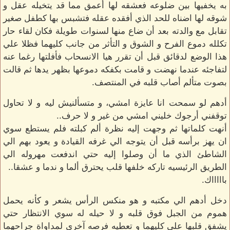
به يخفيها بين ضلوعه فعشقه لها أعمق مما قد يتخيله عقل و
شوقه لها اضناه للحد الذي أفقده عقله فتشبس بها كطفل صغير
تقابل مع والدته بعد أن ضاع منها لسنوات طويلة فكان لقاء حار
تكلله دموع الفرح و الشوق و التأثر من جانب كليهما فظلا علي
هذا الوضع لدقائق قبل أن تقرر هيا الانسحاب فأفلتها رغما عنه
لتفاجئه عندما نهضت و قامت بكفكه دموعها بظهر يدها ثم قالت
بصوت متألم أصاب قلبه في المنتصف.
أدهم لو سمحت انا عايزة امشي، و متسألنيش ليه و لا تحاول
توقفني أرجوك خليني امشي من غير و لا حرف..
أنهت كلماتها ثم وجهت إليه نظرة ألم كبلته فلم يستطع سوي
ان يهز برأسه قبل أن يتوجه الي غرفه القيادة و يعود بهم الي
الشاطئ الذي ما أن وصلوا إليه حتي اندفعت مهروله الي
الطريق الرئيسيه تاركه خلفها قلب يحترق ألما و ندما و عشقا..
باااااك.
دخل أدهم الي مكتبه و هو منكس الرأس يشعر و كأنه يحمل
هموم من الجبل فوق قلبه و لا حيله له سوي الانتظار حتي
يشفق قلبها علي كليهما و تعطيه فرصه آخري لمداواة جراحهما