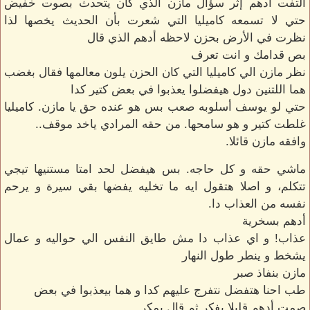
التفت أدهم إثر سؤال مازن الذي كان يتحدث بصوت خفيض
حتي لا تسمعه كاميليا التي شعرت بأن الحديث يخصها لذا
نظرت في الأرض بحزن لاحظه أدهم الذي قال
بص قدامك و انت تعرف
نظر مازن الي كاميليا التي كان الحزن يلون معالمها فقال بغضب
هما اللتنين دول هيفضلوا يعذبوا في بعض كتير كدا
حتي لو يوسف أسلوبه صعب بس هو عنده حق يا مازن. كاميليا
غلطت كتير و هو سامحها. من حقه المرادي ياخد موقف..
وافقه مازن قائلا.
ماشي حقه و كل حاجه. بس هيفضل لحد امتا مستنيها تيجي
تتكلم، و اصلا هتقول ايه ما تخليه يفضها بقي سيرة و يرحم
نفسه من العذاب دا.
أدهم بسخرية
عذاب! و اي عذاب دا مش طايق النفس الي حواليه و عمال
يشخط و ينطر طول النهار
مازن بنفاذ صبر
طب احنا هتفضل نتفرج عليهم كدا و هما بيعذبوا في بعض
صمت أدهم قليلا يفكر ثم قال بمكر