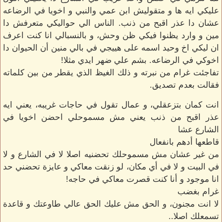
عليكي ايه ها و متقوليش ابن عمي والنبي و اخويا في الرضاعه
عشان دا عذر اقبح من ذنب. الناس الي حواليكي متعرفش دا
مين و وارد يظنوا فيكي ظن وحش، و بالنسبالي انا كنت اعرف
ان ليكي اخ وحيد اسمه على هييجي في بالي منين أن الحيوان دا
اخوكي في الرضاعه. بشم علي ضهر ايدي مثلا!
تفاجئت غرام من نبرته و ذلك الغيظ الذي يقطر من بين كلماته
فقالت بعدم تصديق.
انت كمان بتزعقلي، و عمال تقول في حاجات غريبه، يعني ايه
عذر اقبح من ذنب يعني مش مسموحلي احضن اخويا في
الشارع عشا
قاطعها أدهم بانفعال
من غير عشان مش مسموحلك تحضنيه اصلا لا في الشارع و لا
في البيت و لا في أي مكان، لو زنقت معاكي و عايزة تحضني حد
انا موجود و أنا كنت قصرت معاكي في حاجه!
غرام بغضب
لا انت مجنون، و الحق مش عليك الحق عالي طاوعتك و قاعدة
تسمعلك اصلا..