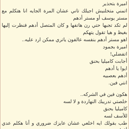
اميرة بتحذير
اتمني متخلنيش اجيلك تاني عشان المرة الجايه انا هتكلم مع
مستر يوسف أو مستر أدهم
لم تكد تجبها حتي رن هاتفها و كان المتصل أدهم فنظرت إليها
بغيظ و هيا تقول يتهكم
اهو مستر أدهم بنفسه عالفون ياتري ممكن ارد عليه..
اميرة بجمود
اتفضلي!
أجابت كاميليا بحنق
ايوا يا أدهم
أدهم بعصبيه
انتي فين.
هكون فين في الشركه..
خلصتي تدريبك النهاردة و لا لسه
كاميليا بحنق
للأسف لسه
طب بقولك ايه اخلعي عشان عايزك ضروري و أنا هكلم عدي