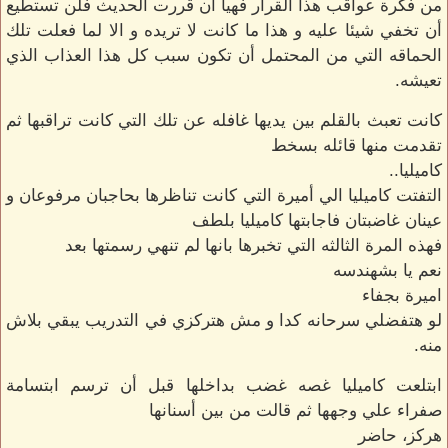
من فكرة عواقب هذا القرار فهيا أن قررت الحديث فلن تستطيع
أن تخفي شيئا عليه و هذا ما كانت لا تريده و الا لما فعلت تلك
الحماقه التي من المحتمل أن تكون سبب كل هذا العذاب الذي
تعيشه.
كانت تعبث بالقلم بين يديها غافله عن تلك التي كانت تراقبها ثم
تقدمت منها قائله بسخط
كاميليا..
التفتت كاميليا الي أميرة التي كانت تناظرها بحاجبان مرفوعان و
عينان غاضبتان فاجابتها كاميليا بلطف
فهذه المرة الثالثه التي تخبرها بانها لم تنهي رسمتها بعد
نعم يا بشهندسه
اميرة بجفاء
لو هتفضلي سرحانه كدا و مش هتركزي في التدريب يبقي بلاش
منه.
ابتلعت كاميليا غصه غضب بداخلها قبل أن ترسم ابتسامة
صفراء علي وجهها ثم قالت من بين أسنانها
هركز، حاضر