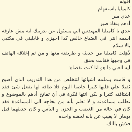
أقوله
كاميليا باستفهام
عدي مين
أدهم بنفاذ صبر
عدي يا كاميليا المهندس الي مسئول عن تدريبك ايه مش عارفه
اسمه انتي في الضياع خالص كدا اجهزي و قابليني في مكتبي
يالا سلام
ذُهِلت كاميليا من حديثه و طريقته معها و من ثم إغلاقه الهاتف
في وجهها فقالت بحنق
ايه الغبي دا هو انا كنت نقصاه!
و قامت بلملمه اشيائها لتتخلص من هذا التدريب الذي أصبح
ثقيلا علي قلبها كثيرا خاصتا اليوم فلا طاقه لها بفعل شئ فقد
اشتاقته كثيرا و لكن اتتها فكرة في أن تفاتح أدهم بالموضوع و
تطلب مساعدته و لا تعلم بأنه من بحاجه الي المساعدة فقد
كان في حالة من الغضب و الحزن و اليأس و كان حديثهما قبل
يومان لا يغيب عن باله لحظه واحده
فلاش باااك.