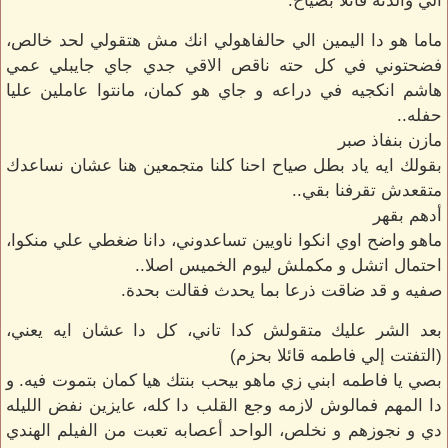
الي والدته قائلا بصياح.
ماما هو دا اليمين الي حالفاهولي انك مش هتقولي لحد خالص،
فضحتوني في كل حته ناقص الاقي جدي جاي جايبلي عمي
هاشم انكجيه في دراعه و جاي هو كمان، مانتوا عاملين عليا
حفله..
مازن بنفاذ صبر
بقولك ايه ياد بطل صياح احنا كلنا متجمعين هنا عشان نساعدك
متقعدش تقرفنا بقي..
أدهم بقهر
ماهو واضح اوي انكوا ناويين تساعدوني، دانا ضغطي علي منكوا،
احتمال اتشل و مكملش ليوم الخميس اصلا..
صفيه و قد ضاقت ذرعا بما يحدث فقالت بحدة.
بعد الشر عليك متقولش كدا تاني، كل دا عشان ايه يعني،
(التفتت إلي فاطمه قائلا بحزم)
بصي يا فاطمه ابني زي ماهو بيحب بنتك هيا كمان بتموت فيه. و
دا المهم فمالوش لازمه وجع القلب دا كله، عايزين نفض الليله
دي و نجوزهم و نخلص، الواحد أعصابه تعبت من الفيلم الهندي