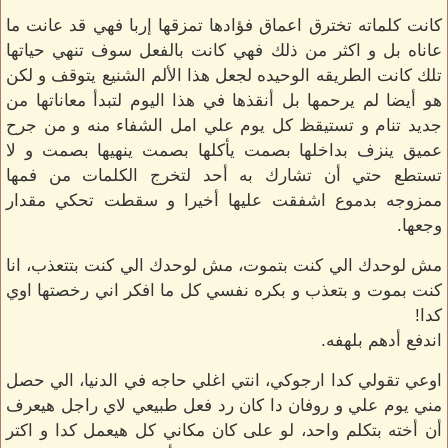
كانت كلماته تخترق اعماق فؤادها تمزقها إربا فهي قد عانت ما
عاناه بل و اكثر من ذلك فهي كانت بالفعل سوف تنهي حياتها
تلك كانت الطريقه الوحيده لجعل هذا الألم الشنيع يتوقف و لكن
هو أيضا لم يرحمها بل أنقذها في هذا اليوم لتبدأ معاناتها من
جديد تنام و تستيقظ كل يوم علي امل الشفاء منه و من جرح
عميق ينزف بداخلها بصمت يأكلها بصمت ينهيها بصمت و لا
تستطع حتي أن تشارك به أحد لتخرج الكلمات من فمها
ممزوجه بدموع اشفقت عليها أخيرا و سقطت تحكي مقدار
وجعها.
مش لوحدك الي كنت بتموت، مش لوحدك الي كنت بتتعذب، انا
كنت بموت و بتعذب و بكره نفسي كل ما افكر اني رخصتها اوي
كدا!
اندفع أدهم بلهفه.
اوعي تقولي كدا ارجوكي، انتي اغلي حاجه في الدنيا، الي حصل
مني يوم علي و روفان دا كان رد فعل طبيعي لاي راجل هيعرف
أن أخته بتكلم واحد، لو على كان مكاني كل هيعمل كدا و اكتر