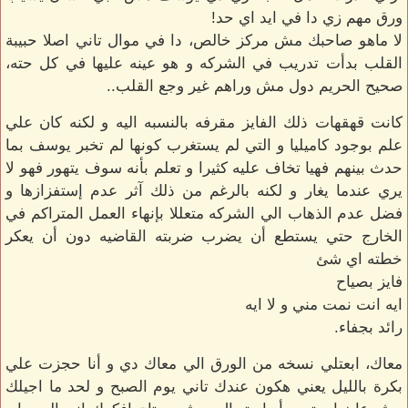
ورق مهم زي دا في ايد اي حد!
لا ماهو صاحبك مش مركز خالص، دا في موال تاني اصلا حبيبة
القلب بدأت تدريب في الشركه و هو عينه عليها في كل حته،
صحيح الحريم دول مش وراهم غير وجع القلب..
كانت قهقهات ذلك الفايز مقرفه بالنسبه اليه و لكنه كان علي
علم بوجود كاميليا و التي لم يستغرب كونها لم تخبر يوسف بما
حدث بينهم فهيا تخاف عليه كثيرا و تعلم بأنه سوف يتهور فهو لا
يري عندما يغار و لكنه بالرغم من ذلك آثر عدم إستفزازها و
فضل عدم الذهاب الي الشركه متعللا بإنهاء العمل المتراكم في
الخارج حتي يستطع أن يضرب ضربته القاضيه دون أن يعكر
خطته اي شئ
فايز بصياح
ايه انت نمت مني و لا ايه
رائد بجفاء.
معاك، ابعتلي نسخه من الورق الي معاك دي و أنا حجزت علي
بكرة بالليل يعني هكون عندك تاني يوم الصبح و لحد ما اجيلك