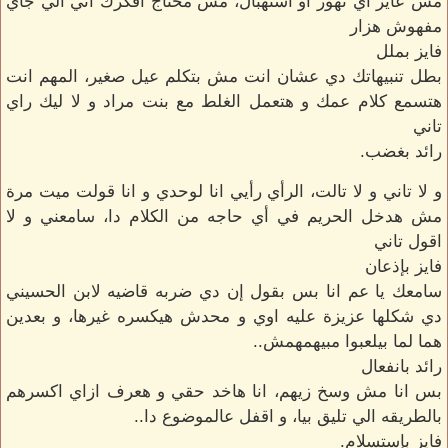
مش عايز اي تهور أو استهبال، مش محتاج افكرك اني الي جاي
مفهوش هزار
فايز بملل
بطل تنبيهاتك دي عشان انت مش بتكلم عيل صغير، المهم انت
هتسمع كلام عمك و هتعمل الغلط مع بنت مراد و لا ليك راي
تاني
رائد بغضب.
و لا تاني و لا تالت، الرأي رأيي انا لوحدي و انا قولت ميت مرة
مش هدخل الحريم في أي حاجه من الكلام دا، سامعني و لا
اقول تاني
فايز بإذعان
سامعك يا عم انا بس بقول إن دي ضربه قاضيه لابن الحسيني
دي شكلها عزيزة عليه اوي و محدش هيكسره غيرها، و بعدين
هما لما بيلعبوا مبيهمهمش..
رائد بانفعال
بس انا مش وسخ زيهم، انا هاخد حقي و هعرف ازاي اكسرهم
بالطريقه الي تليق بيا، و اقفل عالموضوع دا..
فايز بإستسلام.