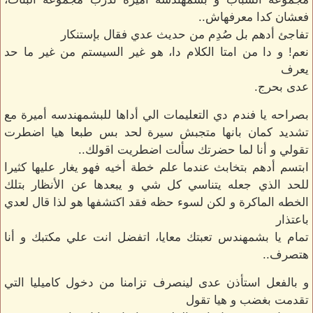
فعشان كدا معرفهاش..
تفاجئ أدهم بل صُدِم من حديث عدي فقال بإستنكار
نعم! و دا من امتا الكلام دا، هو غير السيستم من غير ما حد
يعرف
عدى بحرج.
بصراحه يا فندم دي التعليمات الي أداها للبشمهندسه أميرة مع
تشديد كمان بانها متجبش سيرة لحد بس طبعا هيا اضطرت
تقولي و أنا لما حضرتك سألت اضطريت اقولك..
ابتسم أدهم بتخابث عندما علم خطة أخيه فهو يغار عليها كثيرا
للحد الذي جعله يتناسي كل شي و يبعدها عن الأنظار بتلك
الخطه الماكرة و لكن لسوء حظه فقد اكتشفها هو لذا قال لعدي
باعتذار
تمام يا بشمهندس تعبتك معايا، اتفضل انت علي مكتبك و أنا
هتصرف..
و بالفعل استأذن عدى لينصرف تزامنا من دخول كاميليا التي
تقدمت بغضب و هيا تقول