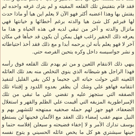
فقد قام بتفتيش تلك القلعه المقيته و لم يترك غرفه واحده لم
يفتش بها وهذا اعضبه أكثر فهو الآن لا يعلم اين هيا أو ماذا حدث
لها فبرغم كل شئ هيا والدته برغم أخطائها و خيانتها فهي
ماتزال والدته و آخر من تبقي لديه في هذه الحياة و هذا ما
يعرفه ذلك الحقير راغب فهل يمكن أن يكون قد خبأها في مكان
آخر لا فهو يعلم بأنه لن يرحمه أبدا و مع ذلك فقد أخذ احتياطاته
و نشر جواسيسه داخل وكره يتحين الفرصه حتي.
ينهي ذلك الانتقام اللعين و من ثم يهدم تلك القلعه فوق رأسه
فهذا الراجل هو شيطانه الذي ينوي التخلص منه بعد تلك العائله
اللعينه التي حولت حياته الي جحيما و لكن بقي القليل لتنفيذ
انتقامه فهاهو علي وشك أن يظفر بعدوه اللدود و إقتناء تلك
الصفقه التي ستجهز عليه و تقضي علي ما تبقي من تلك
الإمبراطورية المزيفه التي أقيمت علي الظلم والقهر و استغلال
الضعفاء، فهو جهز لهم حمله صحفيه ممنهجه للتشهير بهم و
النيل منهم عقب إمضاء ذلك العقد مع الألمان فحينها لن يستطع
يوسف تدارك الأمر و لا إخفاء فضيحته و سيعلن إفلاسه حتما و
حينها سيشتري هو كل ما يخص عائله الحسيني و يتوج نفسه