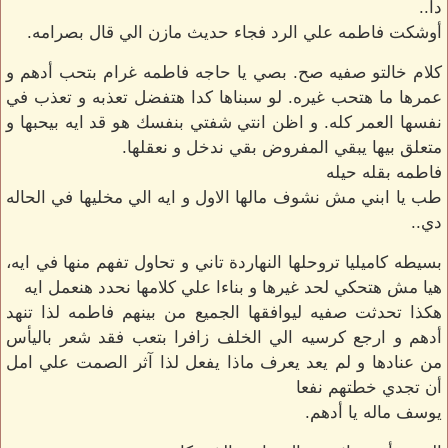
دا..
أوشكت فاطمه علي الرد فجاء حديث مازن الي قال بصرامه.
كلام خالتو صفيه صح. بصي يا حاجه فاطمه غرام بتحب أدهم و
عمرها ما هتحب غيره. لو سبناها كدا هتفضل تعذبه و تعذب في
نفسها العمر كله. و اظن انتي شفتي بنفسك هو قد ايه بيحبها و
متعلق بيها يبقي المفروض بقي ندخل و نعقلها.
فاطمه بقله حيله
طب يا ابني مش نشوف مالها الاول و ايه الي مخليها في الحاله
دي..
بسيطه كاميليا تروحلها النهاردة تاني و تحاول تفهم منها في ايه،
هيا مش هتحكي لحد غيرها و بناءا علي كلامها نحدد هنعمل ايه
هكذا تحدثت صفيه ليوافقها الجميع من بينهم فاطمه لذا تنهد
أدهم و ارجع كرسيه الي الخلف زافرا بتعب فقد شعر باليأس
من عنادها و لم يعد يعرف ماذا يفعل لذا آثر الصمت علي امل
أن تجدي خطتهم نفعا
يوسف ماله يا أدهم.