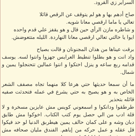
السراير زي القرود.
صاح أدهم بها و هو لم يتوقف عن الرقص قائلا
تعالي يا ماما ارقصي معانا شويه.
و شاطره مازن الرأي حين قال و هو يقفز علي قدم واحده
ايوا يا خالتي تعالي ارقصي معانا النهاردة. الليله متتعوضش.
برقت عيناها من هذان المجنونان و قالت بصياح
واد انت و هو بطلوا تنطيط العرايس جهزوا وانتوا لسه. يوسف
قدامه ربع ساعه و ينزل اختكوا و انتوا عمالين تتحنجلوا يمين و
شمال.
ما أن سمعا حديثها حتي هرعا كلا منهما تجاه مصفف الشعر
الخاص به و هو يصيح به حتي يشرع في عمله فتحدثت صفيه
قائله بتحذير
طرطقوا ودانكوا و اسمعوني كويس مش عايزين مسخرة و لا
قلة ادب من الي حصل يوم كتب الكتاب. اخوكوا مش طايق
دبان وشه و على كمان حالف يمين هيطربق الدنيا لو حد فيكوا
قل عقله و عمل حركه من إياهم. الفندق مليان صحافه مش