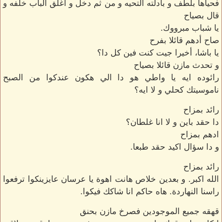
فحياها بلطف و بادلته التحيه و من ثم دخل و اغلق الباب خلفه و
قال بصياح
يا شباب مبرووك.
صاح أدهم قائلا بفرح
يا باشا، أخيرا جيت كنت فين كل دا؟
و تحدث مازن قائلا بصياح
رائوده ايه يا واطي هو دا الي هكون عندكوا من الصبح
ناموسيتك كحلي و لا ايه؟
رائد بمزاح
دا حقد باين و لا انا غلطان؟
ادهم بمزاح
و دا سؤال اكيد حقد طبعا.
رائد بمزاح
الله اكبر. و بعدين خلاص هانت اهوة يا عرسان عايزينكوا ترفعوا
راسنا النهاردة. هاه حاكم انا شاكك فيكوا.
قهقه جميع الموجودين فصرخ مازن بحنق