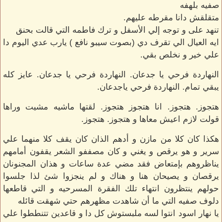
صفيه بلهفه
متقلقش دانا مقرطه عليهم.
تنهد على و توجه إلي الأسفل و ترك فاطمه التي قالت بحنق
ايه العيال الي تقرف دي (بصوت سيبو نافع ) يارب عدي اليوم دا
علي خير و نخلص بقي.
النهاردة فرحي يا جدعان. النهاردة فرحي يا جدعان. عايز كله
يبقي تمام. النهاردة فرحي ياجدعان.
هتجوز. هتجوز. انا هتجوز هتجوز. لقتها ماشيه مشيت وراها
قولت لازم اعيش معاها و هتجوز. هتجوز.
هكذا كان كلا من مازن و أدهم الذان كان يقف كلا منهما علي
سرير و هو يرقص و يغني و كان مصففو الشعر يقفون أمامهم
يناظروهم بإمتعاض فقد مضي عدة ساعات و هذان المجنونان
يرقصان و يصيحان هنا و هناك و لم ينجزوا شئ لذا جلسوا
حولهم ينتظرون انتهاء تلك الفقرة المسرحيه و التي قاطعها
دلوف صفيه التي ما أن شاهدت مظهرهم حتي شهقت قائله
يا نهار اسود انتوا لسه ملبستوش كل دا و قاعدين تتنططوا علي