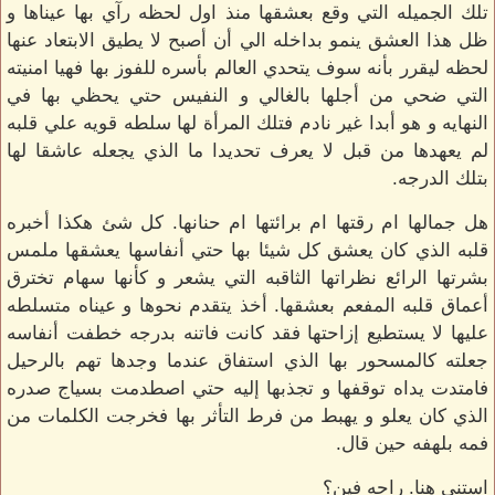
تلك الجميله التي وقع بعشقها منذ اول لحظه رآي بها عيناها و
ظل هذا العشق ينمو بداخله الي أن أصبح لا يطيق الابتعاد عنها
لحظه ليقرر بأنه سوف يتحدي العالم بأسره للفوز بها فهيا امنيته
التي ضحي من أجلها بالغالي و النفيس حتي يحظي بها في
النهايه و هو أبدا غير نادم فتلك المرأة لها سلطه قويه علي قلبه
لم يعهدها من قبل لا يعرف تحديدا ما الذي يجعله عاشقا لها
بتلك الدرجه.
هل جمالها ام رقتها ام برائتها ام حنانها. كل شئ هكذا أخبره
قلبه الذي كان يعشق كل شيئا بها حتي أنفاسها يعشقها ملمس
بشرتها الرائع نظراتها الثاقبه التي يشعر و كأنها سهام تخترق
أعماق قلبه المفعم بعشقها. أخذ يتقدم نحوها و عيناه متسلطه
عليها لا يستطيع إزاحتها فقد كانت فاتنه بدرجه خطفت أنفاسه
جعلته كالمسحور بها الذي استفاق عندما وجدها تهم بالرحيل
فامتدت يداه توقفها و تجذبها إليه حتي اصطدمت بسياج صدره
الذي كان يعلو و يهبط من فرط التأثر بها فخرجت الكلمات من
فمه بلهفه حين قال.
استني هنا. راحه فين؟