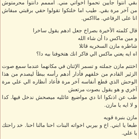
بقي انتوا جايين تحموا اخواتي مني. امممم دانتوا محرمتوش
من آخر مرة بقي. طيب اما خلتكوا تقولوا حقي برقبتي مبقاش
انا على الرفاعي. ماااكس.
قال كلمته الأخيرة بصراخ جعل ادهم يقول ساخرا
و مين ماكس دا أن شاء الله
شاطره مازن السخريه قائلا
اه ايه يعني ماكس الي فاكر انك هتخوفنا بيه دا؟
اختتم مازن جملته و تسمر الإثنان في مكانهما عندما سمع صوت
الزئير القادم من خلفهم فأدار أدهم رأسه ببطأ ليصدم من هذا
الوحش الذي قطع أنفاسه آخر مرة فأعاد أنظاره الي علي مرة
آخري و هو يقول بصوت مرتعش
طب عن اذنكوا انا دي مواضيع عائليه ميصحش ندخل فيها. كدا
و لا ايه يا مازن.
مازن بنبرة قويه
طبعا يا ابني. اخ و بيربي اخواته البنات احنا مالنا احنا. خد راحتك
يا علي.