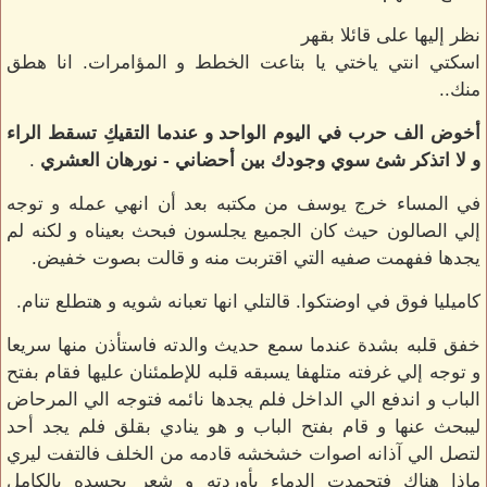
نظر إليها على قائلا بقهر
اسكتي انتي ياختي يا بتاعت الخطط و المؤامرات. انا هطق
منك..
أخوض الف حرب في اليوم الواحد و عندما التقيكِ تسقط الراء
و لا اتذكر شئ سوي وجودك بين أحضاني - نورهان العشري
.
في المساء خرج يوسف من مكتبه بعد أن انهي عمله و توجه
إلي الصالون حيث كان الجميع يجلسون فبحث بعيناه و لكنه لم
يجدها ففهمت صفيه التي اقتربت منه و قالت بصوت خفيض.
كاميليا فوق في اوضتكوا. قالتلي انها تعبانه شويه و هتطلع تنام.
خفق قلبه بشدة عندما سمع حديث والدته فاستأذن منها سريعا
و توجه إلي غرفته متلهفا يسبقه قلبه للإطمئنان عليها فقام بفتح
الباب و اندفع الي الداخل فلم يجدها نائمه فتوجه الي المرحاض
ليبحث عنها و قام بفتح الباب و هو ينادي بقلق فلم يجد أحد
لتصل الي آذانه اصوات خشخشه قادمه من الخلف فالتفت ليري
ماذا هناك فتجمدت الدماء بأوردته و شعر بجسده بالكامل