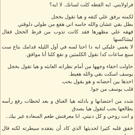
فراولايتي. ايه القطه كلت لسانك. لا ايه؟
لكمته برفق علي كتفه و هيا تقول بخجل
بطل بقي عشان والله حاسه اني هقع من طولي دلوقتي
قهقه علي مظهرها فقد كانت تذوب من فرط الخجل فقال
ليشاكسها
لا يغمي عليكي ايه دا احنا لسه في أول الليله قدامك بتاع ست
سبع ساعات كدا نقول الكلمتين و نقع كلنا أنا موافق.
حاولت اخفاء وجهها من أمام نظراته العابثه و هيا تقول بخجل
يوسف اسكت بقي والله هعيط.
اخذها بين أحضانه و هو يقول بحب
قلب يوسف من جوا.
شدد من احتضانها و بادلته هيا العناق و بعد لحظات رفع رأسه
يطالعها بحب لتقول هيا بصدق
و انت روحي و كل دنيتي. انا معرفتش طعم السعادة غير بيك..
خفق قلبه كثيرا لحديثها الذي كاد أن يفقده سيطرته لكنه قال