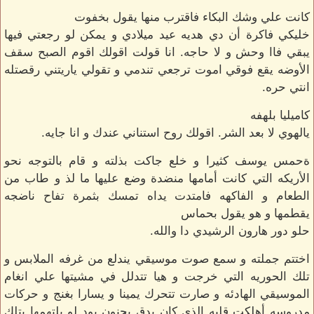
كانت علي وشك البكاء فاقترب منها يقول بخفوت
خليكي فاكرة أن دي هديه عيد ميلادي و يمكن لو رجعتي فيها
يبقي فاا وحش و لا حاجه. انا قولت اقولك اقوم الصبح سقف
الأوضه يقع فوقي اموت ترجعي تندمي و تقولي ياريتني رقصتله
انتي حره.
كاميليا بلهفه
يالهوي لا بعد الشر. اقولك روح استناني عندك و انا جايه.
ةحمس يوسف كثيرا و خلع جاكت بذلته و قام بالتوجه نحو
الأريكه التي كانت أمامها منضدة وضع عليها ما لذ و طاب من
الطعام و الفاكهه فامتدت يداه تمسك بثمرة تفاح ناضجه
يقطمها و هو يقول بحماس
حلو دور هارون الرشيدي دا والله.
اختتم جملته و سمع صوت موسيقي يندلع من غرفه الملابس و
تلك الحوريه التي خرجت و هيا تتدلل في مشيتها علي انغام
الموسيقي الهادئه و صارت تتحرك يمينا و يسارا بغنج و حركات
مدروسه أهلكت قلبه الذي كان يدق بجنون يود لو يلتهمها بتلك