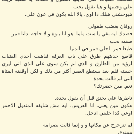
علي وجنتيها و هيا تقول بحب
هيوحشني هبلك دا اوي. يالا الله يكون في عون على.
روفان بغضب طفولي
قصدك ايه بقي يا ست ماما. هو انا بلوة و لا حاجه. دانا قمر.
صفيه بحب
طبعا قمر. احلي قمر في الدنيا.
قاطع حديثهم طرق علي باب الغرفه فذهبت أحدي الفتيات
لرؤيه من الطارق و الذي لم يكن سوي على الذي اتي ليري
حبيبته فلم يعد يستطع الصبر أكثر من ذلك و لكن أوقفته الفتاة
التي لم قالت بحدة
نعم. مين حضرتك؟
ناظرها علي بحنق قبل أن يقول بحدة.
هكون مين يعني. انا العريس. ايه مش شايفه المنديل الاحمر
اوعي كدا خليني ادخل.
لم تتزحزح عن مكانها و و إنما قالت بصرامه
ممنوع.