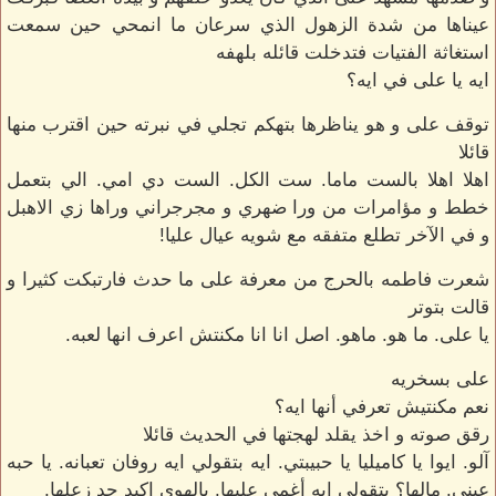
عيناها من شدة الزهول الذي سرعان ما انمحي حين سمعت
استغاثة الفتيات فتدخلت قائله بلهفه
ايه يا على في ايه؟
توقف على و هو يناظرها بتهكم تجلي في نبرته حين اقترب منها
قائلا
اهلا اهلا بالست ماما. ست الكل. الست دي امي. الي بتعمل
خطط و مؤامرات من ورا ضهري و مجرجراني وراها زي الاهبل
و في الآخر تطلع متفقه مع شويه عيال عليا!
شعرت فاطمه بالحرج من معرفة على ما حدث فارتبكت كثيرا و
قالت بتوتر
يا على. ما هو. ماهو. اصل انا انا مكنتش اعرف انها لعبه.
على بسخريه
نعم مكنتيش تعرفي أنها ايه؟
رقق صوته و اخذ يقلد لهجتها في الحديث قائلا
آلو. ايوا يا كاميليا يا حبيبتي. ايه بتقولي ايه روفان تعبانه. يا حبه
عيني. مالها؟ بتقولي ايه أغمي عليها. يالهوي اكيد حد زعلها.