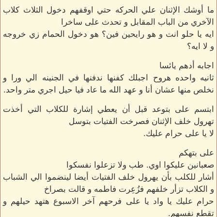
ما أوشك الإثنان علي الحركه حتي اوقفهم دخول الثلاث كلاب
الآخري من الباب المقابل و تحدث على ساخرا
ايه يا حلو انت و هو رايحين فين؟ هو دخول الحمام زي خروجه
و لا ايه؟
اجابه أدهم يائسا
ثانيه واحده هروح اجبلك كفنها ندفنها في الجنينه الي ورا و
نخلص منها عشان أنا و عهد الله ما عاد فيا حيل اجري متر واحد.
ابتسم على بتوعد قبل أن يعطي إشارة للكلاب التي أخذت
تهرول خلف الإثنان فصرخت الفتيات بتوسل
لا يا على حرام عليك.
على بتهكم
صعبانين عليكوا اوي. طب ولا تزعلوا نفسكوا
أشار للكلب بأن يهرول خلف الفتيات أيضا لينضموا الي الشباب
و الكلاب تزأر خلفهم فزُعِرت فاطمه و قالت بصراخ
حرام عليك يا واد يا على فرحهم آخر الاسبوع هتهد حيلهم و
تقطع نفسهم.