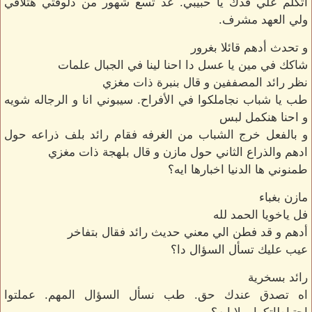
اتكلم علي قدك يا حبيبي. عد تسع شهور من دلوقتي هتلاقي
ولي العهد مشرف.
و تحدث أدهم قائلا بغرور
شاكك في مين يا عسل دا احنا لينا في الجبال علمات
نظر رائد المصففين و قال بنبرة ذات مغزي
طب يا شباب نجاملكوا في الأفراح. سيبوني انا و الرجاله شويه
و احنا هنكمل لبس
و بالفعل خرج الشباب من الغرفه فقام رائد بلف ذراعه حول
ادهم والذراع الثاني حول مازن و قال بلهجة ذات مغزي
طمنوني ها الدنيا اخبارها ايه؟
مازن بغباء
فل ياخويا الحمد لله
أدهم و قد فطن الي معني حديث رائد فقال بتفاخر
عيب عليك تسأل السؤال دا؟
رائد بسخرية
اه تصدق عندك حق. طب نسأل السؤال المهم. عملتوا