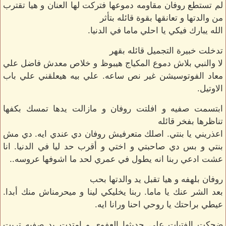
لم تستطع روفان مقاومه دموعها فتركت لها العنان و هيا تقترب
من والدتها و تعانقها بقوة قائله بتأثر
الله يبارك فيكي يا احلي ماما في الدنيا.
تدخلت خبيرة التجميل قائله بقهر
لا والنبي بلاش دموع المكياج هيبوظ و خلاص معدش فاضل علي
معاد الفوتوسيشن غير نص ساعه. علي بيه هيعلقني علي باب
الاوتيل.
ابتسمت صفيه و افلتت روفان و مازالت يدها تمسك بكفها
تناظرها بفخر قائله
اعذريني يا بنتي. اصلك متعرفيش روفان دي عندي ايه. دي مش
بنتي و بس دي صاحبتي و اختي و أقرب حد ليا في الدنيا. انا
عشت ادعي ربنا انه يطول في عمري لحد ما اشوفها عروسه..
روفان بلهفه و هيا تقبل يد والدتها بحب
بعد الشر عنك يا ماما. ربنا يخليكي لينا و ميحرمناش منك أبدا.
عيطي براحتك يا روحي احنا ورانا ايه.
ضحكت الفتيات علي حديثها العفوي و امتدت يد صفيه تربت