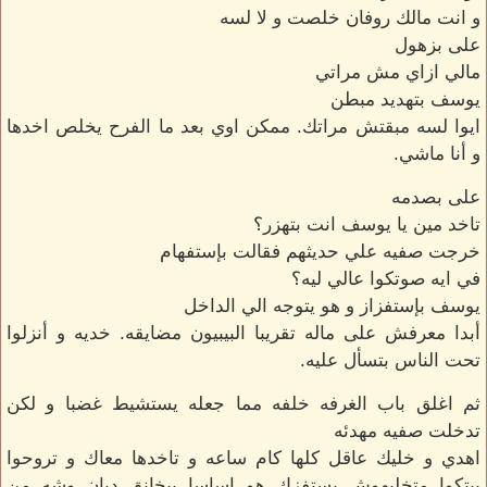
و انت مالك روفان خلصت و لا لسه
على بزهول
مالي ازاي مش مراتي
يوسف بتهديد مبطن
ايوا لسه مبقتش مراتك. ممكن اوي بعد ما الفرح يخلص اخدها
و أنا ماشي.
على بصدمه
تاخد مين يا يوسف انت بتهزر؟
خرجت صفيه علي حديثهم فقالت بإستفهام
في ايه صوتكوا عالي ليه؟
يوسف بإستفزاز و هو يتوجه الي الداخل
أبدا معرفش على ماله تقريبا البيبيون مضايقه. خديه و أنزلوا
تحت الناس بتسأل عليه.
ثم اغلق باب الغرفه خلفه مما جعله يستشيط غضبا و لكن
تدخلت صفيه مهدئه
اهدي و خليك عاقل كلها كام ساعه و تاخدها معاك و تروحوا
بيتكوا متخليهوش يستفزك هو اساسا بيخانق دبان وشه من