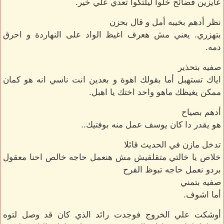
عايزين فضائح خلوا ليلتكوا تعدي علي خير.
نظر أدهم بخيبه أمل و قال بحزن
بتهزري. يعني مش هعرف اغيظ الواد على النهاردة و احرق
دمه.
صفيه بتحذير
اياك تستهبل أما بقولك اهوة و بعدين انت ناسي انه هو كمان
ممكن يغيظك ماهو واحد اختك يا اهبل.
أدهم بصياح
هو يقدر دا كان يوسف عمل منه بوفتيك..
تدخل مازن في الحديث قائلا
خلاص يا خالتي متقلقيش مش هنعمل حاجه خالص احنا معقول
بردو نعمل حاجه تبوظ الفرح
صفيه بتمني
أما اشوف.
أوشكت علي الخروج فوجدت رائد الذي كان قد وصل لتوه