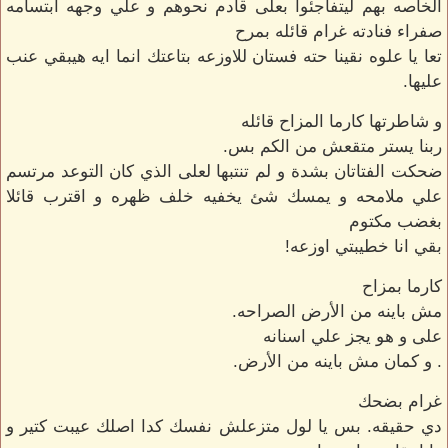
الخاصه بهم ليتفاجئوا بعلى قادم نحوهم و علي وجهه ابتسامه
صفراء فنادته غرام قائله بمرح
تعا يا علوه نقينا حته فستان للاوزعه بتاعتك انما ايه هيبقي عنب
عليها.
و شاطرتها كارما المزاح قائله
ربنا يستر متقعش من الكم بس.
ضحكت الفتاتان بشدة و لم تنتبها لعلى الذي كان التوعد مرتسم
علي ملامحه و يمسك شئ يخفيه خلف ظهره و اقترب قائلا
بغضب مكتوم
بقي انا خطيبتي اوزعه!
كارما بمزاح
مش باينه من الأرض الصراحه.
على و هو يجز علي اسنانه
. و كمان مش باينه من الأرض.
غرام بضحك
دي حقيقه. بس يا لول متزعلش نفسك كدا اصلك عيبت كتير و