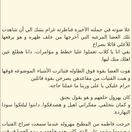
علا صوته في جملته الأخيرة فناظرته غرام بشك الي أن شاهدت
تلك العصا المرعبه التي أخرجها من خلف ظهره و هو يرفعها
للأعلي قائلا بصراخ
بقي انا يا كلاب تعملوا عليا خطط و مؤامرات. دانا هطلع عين
اهلك منك ليها.
هوت العصا بقوة فوق الطاوله فتناثرت الأشياء الموضوعه فوقها
و هبت الفتيات من مقاعدهن يصرخن بقوة قائلين
حرام عليكي يا على وربنا ما عملنا حاجه.
كان يهرول خلفهم و هو يقول بحنق
و كمان بتحلفي. مفكراني اهبل و هصدقكوا. دانتوا ليلتكوا سودا
النهاردة.
خرجت فاطمه من المطبخ مهروله عندما سمعت صراخ الفتيات
و صدمها مشهد على الذي كان يعدو خلفهم و بيده العصا فبرقت