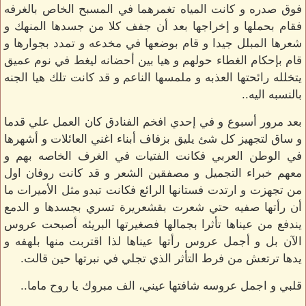
فوق صدره و كانت المياه تغمرهما في المسبح الخاص بالغرفه
فقام بحملها و إخراجها بعد أن جفف كلا من جسدها المنهك و
شعرها المبلل جيدا و قام بوضعها في مخدعه و تمدد بجوارها و
قام بإحكام الغطاء حولهم و هيا بين أحضانه ليغط في نوم عميق
يتخلله رائحتها العذبه و ملمسها الناعم و قد كانت تلك هيا الجنه
بالنسبه اليه..
بعد مرور أسبوع و في إحدي افخم الفنادق كان العمل علي قدما
و ساق لتجهيز كل شئ يليق بزفاف أبناء اغني العائلات و أشهرها
في الوطن العربي فكانت الفتيات في الغرف الخاصه بهم و
معهم خبراء التجميل و مصفقين الشعر و قد كانت روفان اول
من تجهزت و ارتدت فستانها الرائع فكانت تبدو مثل الأميرات ما
أن رأتها صفيه حتي شعرت بقشعريرة تسري بجسدها و الدمع
يندفع من عيناها تأثرا بجمالها فصغيرتها البريئه أصبحت عروس
الآن بل و أجمل عروس رأتها عيناها لذا اقتربت منها بلهفه و
يدها ترتعش من فرط التأثر الذي تجلي في نبرتها حين قالت.
قلبي و اجمل عروسه شافتها عيني، الف مبروك يا روح ماما..