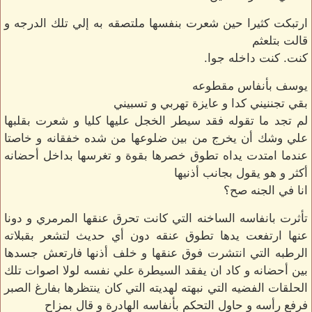
ارتبكت كثيرا حين شعرت بنفسها ملتصقه به إلي تلك الدرجه و
قالت بتلعثم
كنت. كنت داخله جوا.
يوسف بأنفاس مقطوعه
بقي تجننيني كدا و عايزة تهربي و تسبيني
لم تجد ما تقوله فقد سيطر الخجل عليها كليا و شعرت بقلبها
علي وشك أن يخرج من بين ضلوعها من شده خفقانه و خاصتا
عندما امتدت يداه تطوق خصرها بقوة و تغرسها بداخل أحضانه
أكثر و هو يقول بجانب أذنيها
انا في الجنه صح؟
تأثرت بانفاسه الساخنه التي كانت تحرق عنقها المرمري و دونا
عنها ارتفعت يدها تطوق عنقه دون أي حديث لتشعر بقبلاته
الرطبه التي انتشرت فوق عنقها و خلف أذنها فارتعش جسدها
بين أحضانه و كاد ان يفقد السيطرة علي نفسه لولا اصوات تلك
الحلقات الفضيه التي نبهته لهديته التي كان ينتظرها بفارغ الصبر
فرفع رأسه و حاول التحكم بأنفاسه الهادرة و قال بمزاح