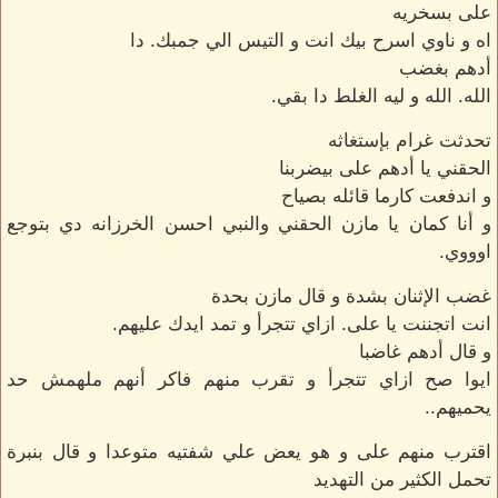
على بسخريه
اه و ناوي اسرح بيك انت و التيس الي جمبك. دا
أدهم بغضب
الله. الله و ليه الغلط دا بقي.
تحدثت غرام بإستغاثه
الحقني يا أدهم على بيضربنا
و اندفعت كارما قائله بصياح
و أنا كمان يا مازن الحقني والنبي احسن الخرزانه دي بتوجع
اوووي.
غضب الإثنان بشدة و قال مازن بحدة
انت اتجننت يا على. ازاي تتجرأ و تمد ايدك عليهم.
و قال أدهم غاضبا
ايوا صح ازاي تتجرأ و تقرب منهم فاكر أنهم ملهمش حد
يحميهم..
اقترب منهم على و هو يعض علي شفتيه متوعدا و قال بنبرة
تحمل الكثير من التهديد