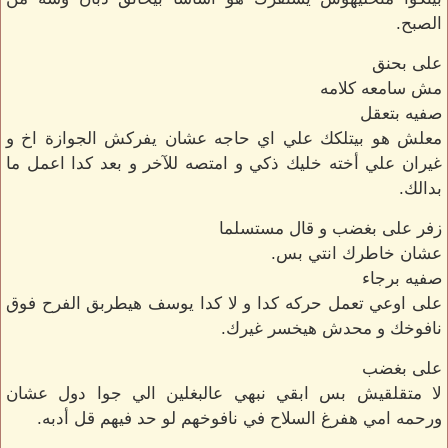
الصبح.
على بحنق
مش سامعه كلامه
صفيه بتعقل
معلش هو بيتلكك علي اي حاجه عشان يفركش الجوازة اخ و
غيران علي أخته خليك ذكي و امتصه للآخر و بعد كدا اعمل ما
بدالك.
زفر على بغضب و قال مستسلما
عشان خاطرك انتي بس.
صفيه برجاء
على اوعي تعمل حركه كدا و لا كدا يوسف هيطربق الفرح فوق
نافوخك و محدش هيخسر غيرك.
على بغضب
لا متقلقيش بس ابقي نبهي عالبغلين الي جوا دول عشان
ورحمه امي هفرغ السلاح في نافوخهم لو حد فيهم قل أدبه.