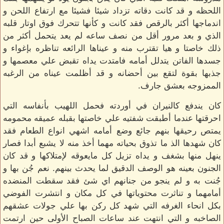
اللحظه و قد كانت دقاته تزداد شيئا فشيئا مع ارتفاع اللحن و
اندماجها أكثر بالرقص فقد كانت و كأنها تتحرك فوق اوتار قلبه
الذي و بعد مرور أقل من نصف ساعه لم يعد يتحمل أكثر من
ذلك خاصتا و هيا تقترب منه و عيناها الرائعه تناظره بإغواء و
جسدها الفاتن يتدلل أمامه فامتدت يداه تقبض علي معصمها و
جذبها بقوة لتقع بين أحضانه و قد أظلمت عيناه من الرغبه
الممزوجه بعشق جارف.
كان يندفع كالنيران في أوردته فحمل اللهيب بأنفاسه التي
احرقتها عندما أطبقت شفتيه علي خاصتها بقبله عميقه محمومه
يمتص رحيقها بنهم جائع وضع أمامه اشهي انواع الطعام فقد
كان شهدها الذ ما تذوق بحياته مهما أخذ منه لا يشبع أبدا فصار
ينهل منها بشغف و يداه تزيل كل مايعوقه لإمتلاكها و قد كان
الجنون بعينه هو الوصف الدقيق لما يحدث بينهم. نعم جُن بها و
جُنت به و لم ينجو من جنانهم اي شئ فقد سقطت المنضده
أمامهما و تناثرت محتوياتها في كل مكان و انتشرت الفوضي
بكل انحاء الغرفه التي شهد كل ركن بها علي جولات عشقهم
الصاخبه و التي انتهت عند ساعات الصباح الأولى حين ارتمت