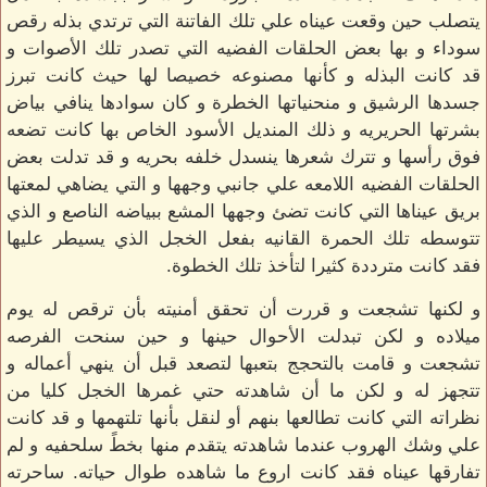
يتصلب حين وقعت عيناه علي تلك الفاتنة التي ترتدي بذله رقص
سوداء و بها بعض الحلقات الفضيه التي تصدر تلك الأصوات و
قد كانت البذله و كأنها مصنوعه خصيصا لها حيث كانت تبرز
جسدها الرشيق و منحنياتها الخطرة و كان سوادها ينافي بياض
بشرتها الحريريه و ذلك المنديل الأسود الخاص بها كانت تضعه
فوق رأسها و تترك شعرها ينسدل خلفه بحريه و قد تدلت بعض
الحلقات الفضيه اللامعه علي جانبي وجهها و التي يضاهي لمعتها
بريق عيناها التي كانت تضئ وجهها المشع ببياضه الناصع و الذي
تتوسطه تلك الحمرة القانيه بفعل الخجل الذي يسيطر عليها
فقد كانت مترددة كثيرا لتأخذ تلك الخطوة.
و لكنها تشجعت و قررت أن تحقق أمنيته بأن ترقص له يوم
ميلاده و لكن تبدلت الأحوال حينها و حين سنحت الفرصه
تشجعت و قامت بالتحجج بتعبها لتصعد قبل أن ينهي أعماله و
تتجهز له و لكن ما أن شاهدته حتي غمرها الخجل كليا من
نظراته التي كانت تطالعها بنهم أو لنقل بأنها تلتهمها و قد كانت
علي وشك الهروب عندما شاهدته يتقدم منها بخطً سلحفيه و لم
تفارقها عيناه فقد كانت اروع ما شاهده طوال حياته. ساحرته