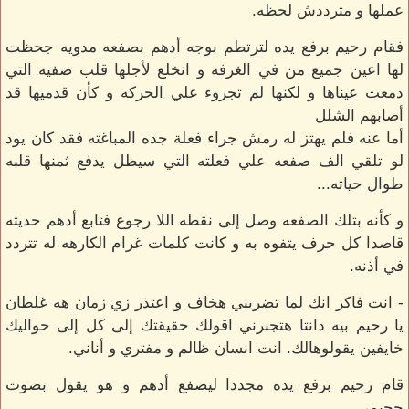
عملها و مترددش لحظه.
فقام رحيم برفع يده لترتطم بوجه أدهم بصفعه مدويه جحظت
لها اعين جميع من في الغرفه و انخلع لأجلها قلب صفيه التي
دمعت عيناها و لكنها لم تجروء علي الحركه و كأن قدميها قد
أصابهم الشلل
أما عنه فلم يهتز له رمش جراء فعلة جده المباغته فقد كان يود
لو تلقي الف صفعه علي فعلته التي سيظل يدفع ثمنها قلبه
طوال حياته...
و كأنه بتلك الصفعه وصل إلى نقطه اللا رجوع فتابع أدهم حديثه
قاصدا كل حرف يتفوه به و كانت كلمات غرام الكارهه له تتردد
في أذنه.
- انت فاكر انك لما تضربني هخاف و اعتذر زي زمان هه غلطان
يا رحيم بيه دانتا هتجبرني اقولك حقيقتك إلى كل إلى حواليك
خايفين يقولوهالك. انت انسان ظالم و مفتري و أناني.
قام رحيم برفع يده مجددا ليصفع أدهم و هو يقول بصوت
جحيمي