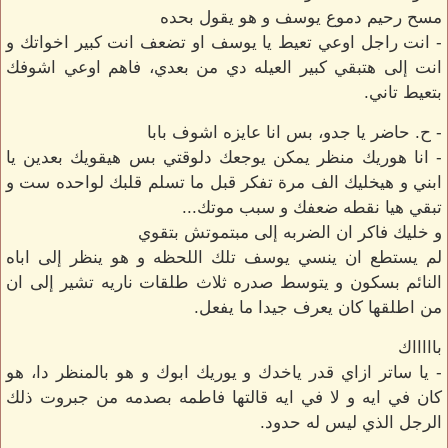
مسح رحيم دموع يوسف و هو يقول بحده
- انت راجل اوعي تعيط يا يوسف او تضعف انت كبير اخواتك و
انت إلى هتبقي كبير العيله دي من بعدي، فاهم اوعي اشوفك
بتعيط تاني.
- ح. حاضر يا جدو، بس انا عايزه اشوف بابا
- انا هوريك منظر يمكن يوجعك دلوقتي بس هيقويك بعدين يا
ابني و هيخليك الف مرة تفكر قبل ما تسلم قلبك لواحده ست و
تبقي هيا نقطه ضعفك و سبب موتك...
و خليك فاكر ان الضربه إلى مبتموتش بتقوي
لم يستطع ان ينسي يوسف تلك اللحظه و هو ينظر إلى اباه
النائم بسكون و يتوسط صدره ثلاث طلقات ناريه تشير إلى ان
من اطلقها كان يعرف جيدا ما يفعل.
باااااك
- يا ساتر ازاي قدر ياخدك و يوريك ابوك و هو بالمنظر دا، هو
كان في ايه و لا في ايه قالتها فاطمه بصدمه من جبروت ذلك
الرجل الذي ليس له حدود.