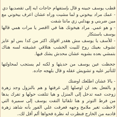
قطب يوسف جبينه و قال بإستفهام حاجات ايه إلى تقصديها دي
- عمك مراد بيخوني و لما مشيت وراه عشان اعرف بيخوني مع
مين ضربني و بهدلني زي مانتا شفت
- و هو عمي. مراد هيخونك هنا في ااقصر يا مرات همي قالها
يوسف باستنكار
- للأسف يا يوسف مش هقدر اقولك اكتر من كدا بس لو عايز
تشوف بعينك روح للبيت الخشب هتلاقي عشيقته لسه هناك
بتمشي بعده بشويه عشان محدش يشك فيها.
جحظت عين يوسف من حديثها و لكنه لم يستجب لمحاولتها
للتأثير عليه و تشويش عقله و قال بلهجه جاده.
- يالا عشان اطلعك اوضتك
و بالفعل بعد ان اوصلها إلى غرفتها و هم بالنزول وجد زهرة
زوجت عمه تدخل إلى المنزل و هيا تتلفت حولها و تفرك يدها
من فرط التوتر و هنا تلقائيا التفت يوسف إلى سميرة التي
لاحظت تغير ملامح وجهه فعرفت علي الفور بأنه شاهد زهرة
قادمه من الخارج فنظرت له نظرة فحواها ألم أقل لك،.