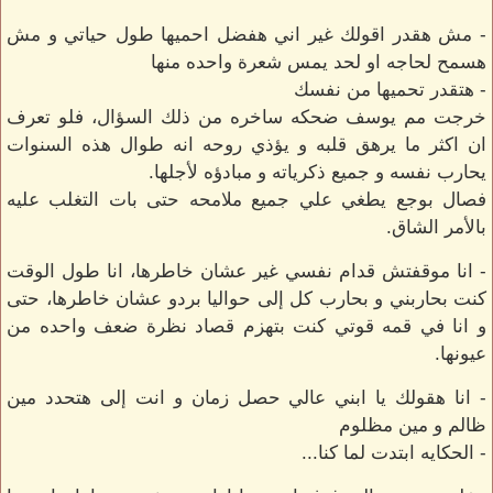
- مش هقدر اقولك غير اني هفضل احميها طول حياتي و مش
هسمح لحاجه او لحد يمس شعرة واحده منها
- هتقدر تحميها من نفسك
خرجت مم يوسف ضحكه ساخره من ذلك السؤال، فلو تعرف
ان اكثر ما يرهق قلبه و يؤذي روحه انه طوال هذه السنوات
يحارب نفسه و جميع ذكرياته و مبادؤه لأجلها.
فصال بوجع يطغي علي جميع ملامحه حتى بات التغلب عليه
بالأمر الشاق.
- انا موقفتش قدام نفسي غير عشان خاطرها، انا طول الوقت
كنت بحاربني و بحارب كل إلى حواليا بردو عشان خاطرها، حتى
و انا في قمه قوتي كنت بتهزم قصاد نظرة ضعف واحده من
عيونها.
- انا هقولك يا ابني عالي حصل زمان و انت إلى هتحدد مين
ظالم و مين مظلوم
- الحكايه ابتدت لما كنا...