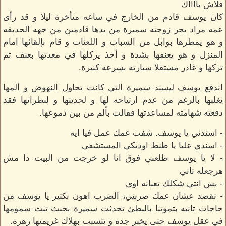
فلاش بااااك
كان يوسف قادم من الخارج في ساعه متأخرة ليلا و قد رأى
عمه مراد يجر زوجته سميرة من يدها قادمين من جهه الحديقه
و هو يمطرها بوابل من السباب و اللعنات و قام بإلقائها امام
المنزل و هو يعنفها بشدة و أخذ يركلها في معدتها بعنف ثم
تركها و غادر مستقلا سيارته بسرعه كبيرة.
اندفع يوسف ليسند سميرة التي كانت تحاول النهوض و ألمها
يغلبها بالرغم من عدم ارتياحه لها و لحديثها و لنظراتها فقد
دفعته شهامته لمساعدتها فقالت بألم من بين دموعها.
- اسندني يا يوسف. شفت عمك عمل فيا ايه
- اسندي عليا يا طنط اوديكي المستشفي
- لا يا يوسف طلعني فوق انا لو خرجت من البيت دا مش
هرجعله تاني
- بس انتي شكلك تعبانه اوي
- تقصد عشان عمك ضربني، الضرب اهون بكتير يا يوسف من
حاجات تانيه بتموتنا بالبطئ تحدثت سميرة بخبث تبث سمومها
في عقل يوسف حتى يخبر جده و تتسبب بهلاك غريمتها زهرة.