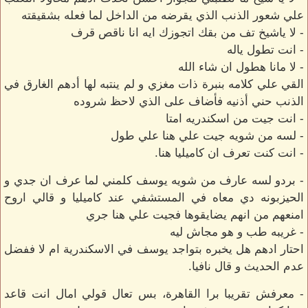
علي شعور الذنب الذي يقرضه من الداخل لما فعله بشقيقته
- لا ياشيخ تف من بقك اتجوزك ايه انا ناقص قرف
- انت تطول ياله
- لا مانا هطول ان شاء الله
القي علي كلامه بنبرة ذات مغزي و لم ينتبه لها أدهم الغارق في
الذنب حني أذنيه فأضاف على الذي لاحظ شروده
- انت جيت من اسكندريه امتا
- لسه من شويه جيت علي هنا علي طول
- انت كنت تعرف ان كاميليا هنا.
- بردو لسه عارف من شويه يوسف كلمني لما عرف ان جدي و
الحيزبونه دي معاه في المستشفي عند كاميليا و قالي اروح
امنعهم من انهم يضايقوها فجيت علي هنا جري
- غريبه طب و هو مجاش ليه
احتار ادهم هل يخبره بتواجد يوسف في الاسكندرية ام لا ففضل
عدم الحديث و قال نافيا.
- معرفش تقريبا برا القاهرة، بس تعال قولي امال انت قاعد