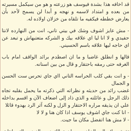
قد اخافه هذا بشدة فيوسف هو زرعته و هو من سيكمل مسيرته
من بعده و امتداد لاسمه و نهجه و أبدا لن يسمح لأحد بأن
يعارض خططه فيكفيه ما تلقاه من خزلان اولاده له.
- مش عايز اشوف وشك في بيتي تاني، انت من النهارده لانتا
حفيدي و لا انا ليا اي علاقه بيك و الشركه متعتبهاش و تبعد عن
اي حاجه ليها علاقه باسم الحسيني.
قالها و انطلق غاضبا و ما ان اصطدم برائد الواقف امام باب
الغرفه حتى رمقه باحتقار و قال من بين اسنانه.
- و انت بقي كلب الحراسه التاني ااي جاي تحرس ست الحسن
و الجمال
غضب رائد من حديثه و نظراته التي ذكرته ما يحمل بقلبه تجاه
ذلك الرجل و عائلته و الذي ذاد إلى اضعاف الآن و اقسم بداخله
علي ان يذيقه مراره الاحتقار و الزل و لكنه آثر الرد بهدوء قائلا
- انا كنت جاي اشوف يوسف اذا كان هنا و لا لا
- لا مش هنا اتفضل مكان ما جيت.