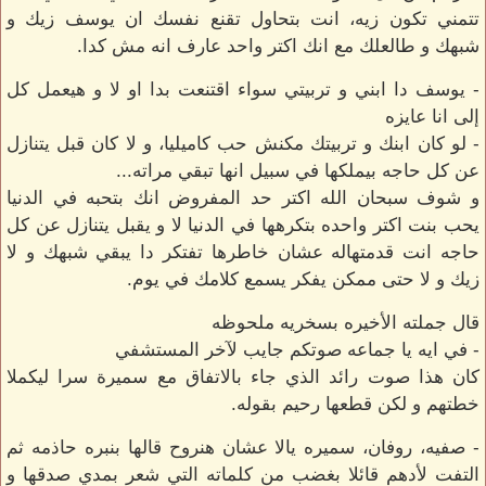
تتمني تكون زيه، انت بتحاول تقنع نفسك ان يوسف زيك و
شبهك و طالعلك مع انك اكتر واحد عارف انه مش كدا.
- يوسف دا ابني و تربيتي سواء اقتنعت بدا او لا و هيعمل كل
إلى انا عايزه
- لو كان ابنك و تربيتك مكنش حب كاميليا، و لا كان قبل يتنازل
عن كل حاجه بيملكها في سبيل انها تبقي مراته...
و شوف سبحان الله اكتر حد المفروض انك بتحبه في الدنيا
يحب بنت اكتر واحده بتكرهها في الدنيا لا و يقبل يتنازل عن كل
حاجه انت قدمتهاله عشان خاطرها تفتكر دا يبقي شبهك و لا
زيك و لا حتى ممكن يفكر يسمع كلامك في يوم.
قال جملته الأخيره بسخريه ملحوظه
- في ايه يا جماعه صوتكم جايب لآخر المستشفي
كان هذا صوت رائد الذي جاء بالاتفاق مع سميرة سرا ليكملا
خطتهم و لكن قطعها رحيم بقوله.
- صفيه، روفان، سميره يالا عشان هنروح قالها بنبره حاذمه ثم
التفت لأدهم قائلا بغضب من كلماته التي شعر بمدي صدقها و