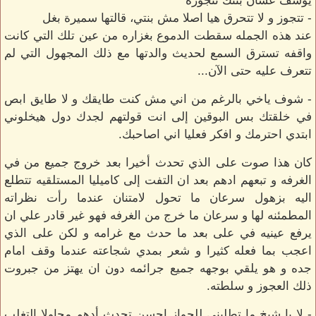
يوسف عشان بنتك تتجوزه
- تتجوز و لا تتحرق هيا اصلا مش بنتي، قالتها سميرة بغل
عند هذه الجمله سقطت الدموع بغزاره من عين تلك التي كانت
واقفه تسترق السمع لحديث والدتها مع ذلك المجهول التي لم
تتعرف عليه حتى الآن...
- شوف ياخي بالرغم من اني مش كنت طايقك و لا طايق ابص
في خلقتك بس البوقين إلى انت قولتهم لجدك دول هيخلوني
ابتدي احترمك و افكر فعليا اني اصاحبك.
كان هذا صوت على الذي تحدث أخيرا بعد خروج جميع من في
الغرفه و تبعهم ادهم بعد ان التفت إلى كاميليا المستلقيه تتطلع
اليه بزهول سرعان ما تحول لامتنان عندما رأت نظراته
المطمئنه لها و سرعان ما خرج من الغرفه فهو غير قادر علي ان
يرفع عينيه في على بعد ما حدث مع غرامه و لكن على الذي
اعجب بما فعله كثيرا و شعر بمدي شجاعته عندما وقف امام
جده و هو يلقي بوجهه جميع جرائمه دون ان يهتز من جبروت
ذلك العجوز و سلطته.
- لا يا شيخ ما تطلبني للجواز احسن تحدث أدهم محاولا التغلب