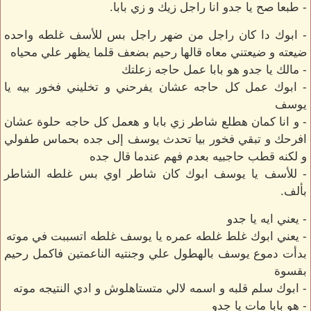
- طبعا صح يا جدو انا راجل زيك و زي بابا.
- ابوك دا كان راجل من ضهر راجل بس للأسف غلطه واحده
ضيعته و ضيعتني معاه قالها رحيم بضعف قلما يظهر علي محياه
- مالك يا جدو هو بابا عمل حاجه زعلتك
- ابوك عمل كل حاجه عشان يفرحني و تخليني فخور بيه يا
يوسف
- و انا كمان هطلع شاطر زي بابا و هعمل كل حاجه حلوة عشان
افرحك و تبقي فخور بيا تحدث يوسف إلى جده بحماس طفولي
و لكنه قطب حاجبيه بعدم فهم عندما قال جده
- للأسف يا يوسف ابوك كان شاطر اوي بس غلطه الشاطر
بألف.
- يعني ايه يا جدو
- يعني ابوك غلط غلطه عمره يا يوسف غلطه اتسببت في موته
بدأت دموع يوسف بالهطول علي وجنتيه الناعمتين فاكمل رحيم
بقسوة
- ابوك سلم قلبه و اسمه لالي متستاهلوش و ادي النتيجه موته
- هو بابا مات يا جدو