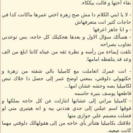
نقاء أختها و قالت ببككاء.
- لا يا ابني الكلام دا مش صح زهرة اختي عمرها ماكانت كدا في
حاجات كتير انت متعرفهاش
- و انا جاهز اعرفها
- هسألك سؤال الاول و بعدها هحكيلك كل حاجه، بس توعدني
تجاوب بصراحه
تلقت إيماءة من رأسه و نظرة ثقه من عيناه كانتا ابلغ من الف
وعد قد يتلفظه امامها.
- انت عمرك اتعاملت مع كاميليا بالي شفته من زهرة و
حكتهولي دلوقتي، بمعني اوضح عمر إلى حصل دا خلاك تبص
لكاميليا بصه وحشه عشان امها...
قاطعها يوسف بنبرة حاسمه
- كاميليا مراتي إلى عشانها اتنازلت عن كل حاجه بملكها و
فوقها اسم عيلتي إلى جدي هددني بيه و انه هيتبري مني لو
فضلت مصمم علي جوازي منها
علاقتك بكاميليا هتتأثر بأي حاجه من إلى هقولهالك دلوقتي مهما
كانت صعبه.