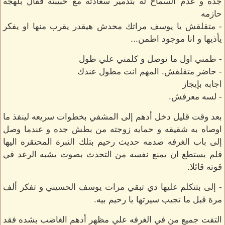
جده و عدم السماح له بتدمير سعادته مع حبيبته فقال بلهجه
حازمه
- متقلقش يا يوسف مراتك محدش هيقدر يقرب منها او يفكر
يأذيها و انا موجود اطمن...
- طمني اول ما توصل و كلمني علي طول
- حاضر متقلقش. المهم انت مطول عندك
اجابه بإيجاز
- لسه معرفش.
بعد وقت قليل دخل أدهم إلى المشفي بخطوات سريعه لينفذ ما
اوصاه به شقيقه و حمايه زوجته من بطش جده و عندما وصل
إلى باب الغرفه صدمه حديث رحيم بتلك النبرة المحتقره اليها
فلم يستطع ان يمنع نفسه من التحدث بصوت يشبه الرعد في
قوته قائلا.
- إلى بتتكلم عليها دي تبقي مرات يوسف الحسيني و تفكر ألف
مرة قبل ما تجيب سيرتها يا رحيم بيه.
التفت جميع من في الغرفه علي مظهر أدهم الغاضب بشده فقد