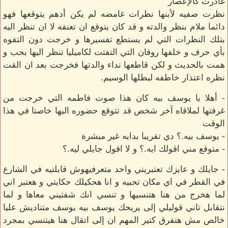
غادرت كالإعصار
نظرت صفيه لأبنها نظرات غامضه لم يكن أدهم يتوقعها فهو
دائما ملام بنظر والدته و قد كان يتوقع ان تعنفه لا ان تنظر اليه
بتلك النظرات التي لم يستطع تفسيرها و خرجت دون التفوه
بأي حرف و خلفها روفان التي التفتت لكاميليا تنظر اليها بحب و
همت بالحديث و لكن قاطعها نداء والدتها فخرجت بعد ان القت
نظره اعتذار خاطفه لبطلها الوسيم.
- أهلا يا يوسف بيه كان هذا صوت فاطمه التي خرجت من
غرفتها لملاقاه آخر شخص قد تتوقع حضوره اليها خاصتا في هذا
الوقت
- يوسف بيه.؟ دي تقريبا بدايه غير مبشرة
- متوقع مني اقولك ايه.؟ و لا اقول جايلي ليه.؟
- جايلك و عايزك تعتبريني واحد متعرفيهوش قابلتيه في الشارع
في القطر في اي مكان تحبيه و انا هحكيلك حكايتي و هعتبر اني
لما هخرج من هنا هتنسيها و تنسي انك شفتيني معاها و لما
نتقابل تاني قوليلي إلى يريحك يوسف بيه يوسف متناديش عليا
خالص مش هتفرق كتير المهم ان إلى اتقال هنا هيتنسي بمجرد