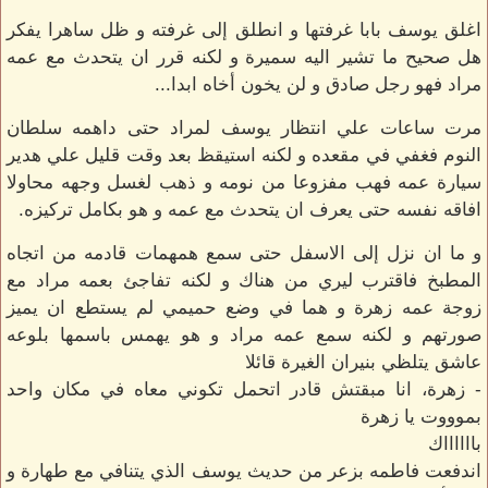
اغلق يوسف بابا غرفتها و انطلق إلى غرفته و ظل ساهرا يفكر
هل صحيح ما تشير اليه سميرة و لكنه قرر ان يتحدث مع عمه
مراد فهو رجل صادق و لن يخون أخاه ابدا...
مرت ساعات علي انتظار يوسف لمراد حتى داهمه سلطان
النوم فغفي في مقعده و لكنه استيقظ بعد وقت قليل علي هدير
سيارة عمه فهب مفزوعا من نومه و ذهب لغسل وجهه محاولا
افاقه نفسه حتى يعرف ان يتحدث مع عمه و هو بكامل تركيزه.
و ما ان نزل إلى الاسفل حتى سمع همهمات قادمه من اتجاه
المطبخ فاقترب ليري من هناك و لكنه تفاجئ بعمه مراد مع
زوجة عمه زهرة و هما في وضع حميمي لم يستطع ان يميز
صورتهم و لكنه سمع عمه مراد و هو يهمس باسمها بلوعه
عاشق يتلظي بنيران الغيرة قائلا
- زهرة، انا مبقتش قادر اتحمل تكوني معاه في مكان واحد
بموووت يا زهرة
بااااااك
اندفعت فاطمه بزعر من حديث يوسف الذي يتنافي مع طهارة و