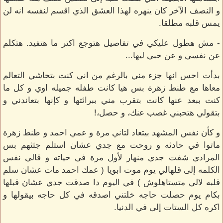
و النصف الآخر كان ينهره لهذا العشق الذي اقسم لنفسه انه لن
يمس قلبه مطلقا.
- مش هطول عليكي في تفاصيل هتوجع اكتر ما هتفيد. هتكلم
عن نفسي و عن حبي ليها...
بدأت احس انها جزء مني بالرغم من اني كنت بتحاشي التعالم
معاها مع طنط زهرة بس هيا كانت طفله جميله اوي و كل ما
كنت ببعد عنها كانت بتقرب مني ببرائتها و كإنها بتعاندني و
بتقولي هتحبني غصب عنك، و حصل،!
و كأن نفس المشهد بيتعاد لتاني مرة و عمي احمد و طنط زهرة
ماتوا في حادثه و روحت مع جدي عشان استلم جثثهم بس
المرادي شفت جدي منهار لأول مرة في حياته و قالي نفس
الكلمه إلى قلهالي يوم موت ابويا ( عمك احمد مات عشان سلم
قلبه لالي متستاهلوش ) في اليوم دا صدقت جدي عشان قبلها
بكام يوم حصلت حاجه خلتني اصدقه في كل حاجه بيقولها و
اكره كل الستات إلى في الدنيا.