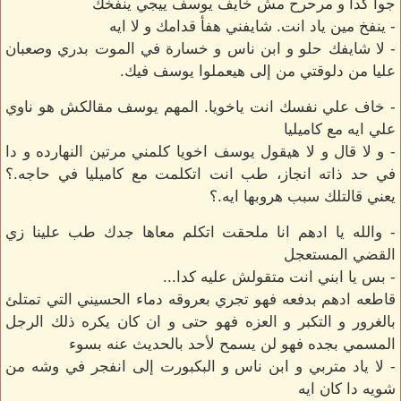
جوا كدا و مرحرح مش خايف يوسف ييجي ينفخك
- ينفخ مين ياد انت. شايفني هفأ قدامك و لا ايه
- لا شايفك حلو و ابن ناس و خسارة في الموت بدري وصعبان
عليا من دلوقتي من إلى هيعملوا يوسف فيك.
- خاف علي نفسك انت ياخويا. المهم يوسف مقالكش هو ناوي
علي ايه مع كاميليا
- و لا قال و لا هيقول يوسف اخويا كلمني مرتين النهارده و دا
في حد ذاته انجاز، طب انت اتكلمت مع كاميليا في حاجه.؟
يعني قالتلك سبب هروبها ايه.؟
- والله يا ادهم انا ملحقت اتكلم معاها جدك طب علينا زي
القضي المستعجل
- بس يا ابني انت متقولش عليه كدا...
قاطعه ادهم بدفعه فهو تجري بعروقه دماء الحسيني التي تمتلئ
بالغرور و التكبر و العزه فهو حتى و ان كان يكره ذلك الرجل
المسمي بجده فهو لن يسمح لأحد بالحديث عنه بسوء
- لا ياد متربي و ابن ناس و البكبورت إلى انفجر في وشه من
شويه دا كان ايه