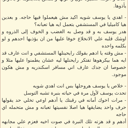
يأذوها.
- اهدي يا يوسف شويه اكيد مش هيعملوا فيها حاجه. و بعدين
هيا كاميليا في المستشفي بتعمل ايه هيا تعبانه؟
هدر يوسف به و قد وصل به الغضب و الخوف إلى الذروه و
اوشك قلبه علي الانخلاع خوفا عليها من ان يؤذيها احدهم و لو
بكلمه واحده
- مش وقته يا ادهم بقولك رايحينلها المستشفي و انت عارف قد
ايه هما بيكرهوها تفتكر رايحنلها ليه عشان يطمنوا عليها مثلا و
خصوصا ان جدك عارف اني مسافر اسكندريه و مش هكون
موجود.
- خلاص يا يوسف هروحلها بس انت اهدي شويه
تحدث يوسف لأول مرة في حياته بنبرة تشبه التوسل
- مرات اخوك أمانه في رقبتك يا أدهم اوعي تخلي حد يقولها
حرف واحد يضايقها هيا اصلا نفسيتها تعبانه و مش متحمله اي
حاجه
أدهم و قد هزته تلك النبرة في صوت اخيه فعزم علي مجابهه