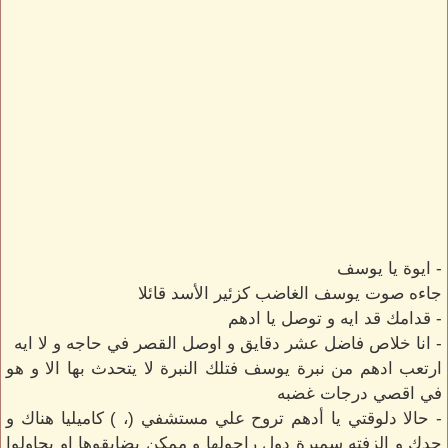
- ايوة يا يوسف
جاءه صوت يوسف الغاضب كزئير الأسد قائلا
- قدامك قد ايه و توصل يا ادهم
- انا خلاص فاضل عشر دقايق و اوصل القصر في حاجه و لا ايه
ارتعب ادهم من نبرة يوسف فتلك النبرة لا يتحدث بها الا و هو
في اقصي درجات غضبه
- حالا دلوقتي يا أدهم تروح علي مستشفي (، ) كاميليا هناك و
جدك و الزفته سميرة دول راحولها و ممكن يضايقوها او يحاولوا