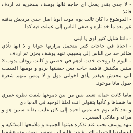
- لا جدي يقدر يعمل اي حاجه قالها يوسف بسخريه ثم اردف
قائلا
- الموضوع دا كان تالت يوم موت ابويا اصل جدي مرديش يدفنه
غير بعد ما خد تاره و صفي الناس إلى عملت فيه كدا.
- دانتا شايل كتير اوي يا ابني
- احيانا في حاجات كتير بنتحمل مرارتها جوانا و لا انها تأذي
ضافر حد من الناس إلى بنحبهم، تنهد يوشف بحزن ثم اردف
- اليوم دا روحت خدت ادهم في حضني و كانت روفان يدوب 3
سنين مكنتش فاهمه حاجه بس حضنتها بردو و يوميها اقسمت
اني محدش هيقدر يأذي اخواتي دول و لا يمس منهم شعرة
طول مانا موجود.
ماما كانت عماله تعيط بس من بين دموعها شفت نظرة عمري
ما هنساها و كأنها بتقولي انت املنا الوحيد في الدنيا دي
و بعد كام يوم جه عمي احمد إلى كان غايب بقاله سنين هو و
مراته و ملاكي الصغير...
تنهد يوسف بحب عند تذكره هيئتها الجميله و ملامحها الملائكيه و
ابتسامتها الجميله التي شقت قلبه إلى نصفين نصف منه عشقها