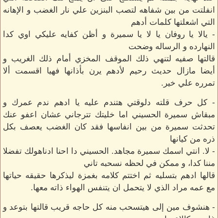
انفلتت من بين شفاهه لتصب البنزين علي نار الغضب و الإهانه
التي اشعلتها كلمات أدهم
- يالا يا روفان يا لا يا سميرة و أظن كفايه عليكي اوي كدا
النهارده و الرساله وضحت
قالتها صفيه لتنهي ذلك الموقف المخزي أمام ذلك الغريب و
أيضا مازال حديث رحيم لأدهم يرن بأذانها فهيا اقسمت ألا
تمرره علي خير.
- كل حرف قلته دلوقتي هتندم عليه يا ادهم ندم عمرك و
مبقاش سميرة الحسيني اما خليتك تترجاني عشان اعفو عنك
تحدثت سميرة من بين انفاسها فقد كان الغضب يعصف بكل
ذره من كيانها
- لا. انتي اسمك سميرة مجاهد. الحسيني دا احنا ادناهولك تفضلا
مننا كدا، و ممكن في لحظه نسحبه تاني
قالها ادهم بتسليه ثم اختتم كلامه بغمزة ليذكرها حقيقه حياتها
مع عمه مراد الذي لا يتحمل ان يتنفس الهواء ذاته معها.
- هنشوف مين إلى هيتسحب منه كل حاجه قريب قالتها بتوعد و