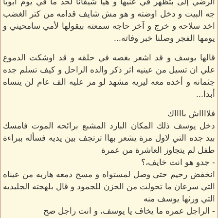
الرضي إلى بتظهر في عنيها و هيا شيفانا لحد ما في يوم ابويا
جه البيت و دخل اوضته و هو مش شايف قدامه من كتر الغضب
اخد سلاحه و خرج و آخر حاجه سمعته بيقولها لأمي سامحيني و
يومها الفجر وصلنا خبر وفاته...
قالها يوسف و قد اشعر بغصه في حلقه و قد اوشكت الدموع
علي ان تسيل من عينيه اثر ذكر والده الراحل و كيف تسلم جده
جثمانه و أخده معه ليريه مشهد لو مر عليه الف عام لن ينساه
أبدا...
فلااااش بااااك
دخل يوسف ذلك المكان البارد المشبع برائحه الموت فامسك
بيد جده التي لاول مرة يشعر بهاا ترتجف بين يديه فسأله ببراءة
طفل لم يتجاوز العاشرة من عمرة
- جدو هو انت خايف،؟
انخفض رحيم حتى وصل لمستواه و مسح دمعه هاربه من عيناه
التي سرعان ما تحولت من الحزن للجمود و قال بلهجته الجليديه
التي ورثها يوسف منه
- الراجل عمره ما يخاف يا يوسف، و انت راجل صح