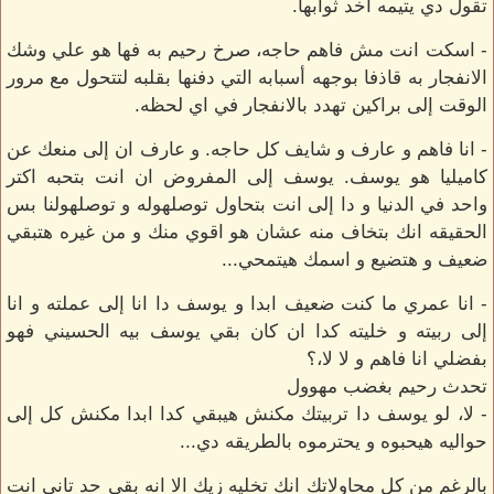
تقول دي يتيمه آخد ثوابها.
- اسكت انت مش فاهم حاجه، صرخ رحيم به فها هو علي وشك
الانفجار به قاذفا بوجهه أسبابه التي دفنها بقلبه لتتحول مع مرور
الوقت إلى براكين تهدد بالانفجار في اي لحظه.
- انا فاهم و عارف و شايف كل حاجه. و عارف ان إلى منعك عن
كاميليا هو يوسف. يوسف إلى المفروض ان انت بتحبه اكتر
واحد في الدنيا و دا إلى انت بتحاول توصلهوله و توصلهولنا بس
الحقيقه انك بتخاف منه عشان هو اقوي منك و من غيره هتبقي
ضعيف و هتضيع و اسمك هيتمحي...
- انا عمري ما كنت ضعيف ابدا و يوسف دا انا إلى عملته و انا
إلى ربيته و خليته كدا ان كان بقي يوسف بيه الحسيني فهو
بفضلي انا فاهم و لا لا،؟
تحدث رحيم بغضب مهوول
- لا، لو يوسف دا تربيتك مكنش هيبقي كدا ابدا مكنش كل إلى
حواليه هيحبوه و يحترموه بالطريقه دي...
بالرغم من كل محاولاتك انك تخليه زيك الا انه بقي حد تاني انت