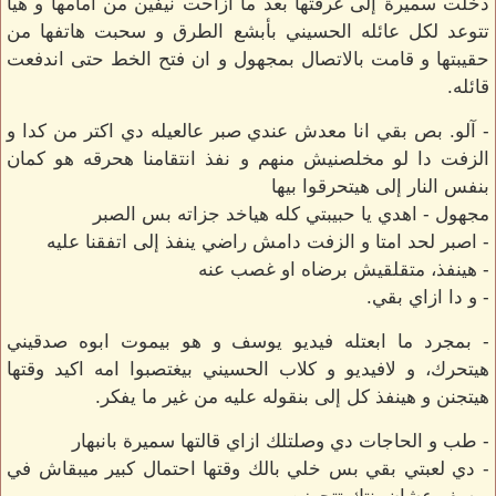
دخلت سميرة إلى غرفتها بعد ما ازاحت نيفين من امامها و هيا
تتوعد لكل عائله الحسيني بأبشع الطرق و سحبت هاتفها من
حقيبتها و قامت بالاتصال بمجهول و ان فتح الخط حتى اندفعت
قائله.
- آلو. بص بقي انا معدش عندي صبر عالعيله دي اكتر من كدا و
الزفت دا لو مخلصنيش منهم و نفذ انتقامنا هحرقه هو كمان
بنفس النار إلى هيتحرقوا بيها
مجهول - اهدي يا حبيبتي كله هياخد جزاته بس الصبر
- اصبر لحد امتا و الزفت دامش راضي ينفذ إلى اتفقنا عليه
- هينفذ، متقلقيش برضاه او غصب عنه
- و دا ازاي بقي.
- بمجرد ما ابعتله فيديو يوسف و هو بيموت ابوه صدقيني
هيتحرك، و لافيديو و كلاب الحسيني بيغتصبوا امه اكيد وقتها
هيتجنن و هينفذ كل إلى بنقوله عليه من غير ما يفكر.
- طب و الحاجات دي وصلتلك ازاي قالتها سميرة بانبهار
- دي لعبتي بقي بس خلي بالك وقتها احتمال كبير ميبقاش في