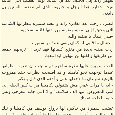
تقهقر رائد إلى الخلف بعد ان تمالك نوبه الغضب التي انتابته
نتيجه حقاره هذا الرجل و جبروته الذي لم تضعفه السنين بل
ذادته.
انصرف رحيم بعد مغادرة رائد و تبعته سميره بنظراتها الشامته
التي وجهتها إلى صفيه مقتربه من اذنها قائله بسخريه
-قلبي عندك يا صفيه والله
- عقبال ما قلبي انا كمان يبقي عندك يا سميرة
ردت صفيه بحدة من مغزي كلماتها فهيا تريد ان تزيحهم جميعا
من طريقها و لكنها لن تتهاون ابدا معها.
القت سميرة عليها نظرة ساخره ثم مالبثت ان تغيرت نظراتها
عندما توجهت نحو كاميليا و قد اصبحت نظرات حقد ممزوجه
بالوعيد سرعان ما لاحظها على و أدهم الذي قال بتهكم
- ايه يا مرات عمي مش هتقولي لكاميليا مرات كبير العيله إلى
انتي المفروض منها الف سلامه،؟ و لا انتي جايه تتفرجي وبس
خايفه لحاجه تفوتك.
غضبت سميرة من تذكيره لها بزواج يوسف من كاميليا و تلك
النبرة المستهزأة التي يتحدث بها و لكنها أبت ان تظهر مكنوناتها