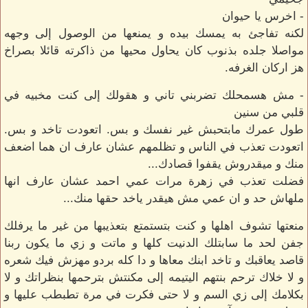
- اخرس يا حيوان
لكنه تفاجئ به يمسك بيده و يمنعها من الوصول إلى وجهه
مواصلا جلده بذنوب كان يحاول محيها من ذاكرته قائلا بصراخ
هز اركان الغرفه.
- مش هسمحلك تضربني تاني و هقولك إلى كنت مخبيه في
قلبي من سنين
طول عمرك مابتحبش غير نفسك و بس. اتعودت تاخد و بس.
اتعودت تعذب في الناس و تظلمهم عشان عارف ان هما اضعف
منك و ميقدروش يقفوا قصادك...
فضلت تعذب في زهرة مرات عمي احمد عشان عارف انها
ملهاش حد و ان عمي مش هيقدر ياخد حقها منك...
منعتها تشوف اهلها و كنت بتستمتع بتعذيبها من غير ما يرفلك
جفن لحد ما سابتلك الدنيت كلها و ماتت و زي ما يكون ربنا
قاصد يعاقبك و تاخد ابنك معاها و دا كله بردو مهزش فيك شعره
و لا خلاك ترحم بنتهم اليتيمه إلى مكنتش بترحمها بنظراتك و لا
بكلامك إلى زي السم و لا حتى فكرت في مرة تطبطب عليها و