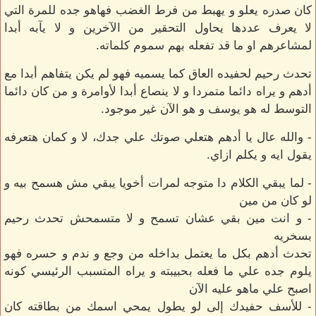
كان صدره يعلو و يهبط من فرط الغضب فهاهو جده للمرة التي
لا يعرف عددها يحاول التحقير من الآخرين و لا يآبه أبدا
لمشاعرهم او ما قد تفعله بهم سموم كلماته.
تحدث رحيم لحفيده العاق كما يسميه فهو لم يكن يتفاهم أبدا مع
أدهم و يراه دائما متمردا و لا ينصاع أبدا لأوامرة و من كان دائما
التوسط له هو يوسف و هو الآن غير موجود.
- والله عال يا أدهم هتعلي صوتك علي جدك، لا و كمان هتعرفه
يقول ايه و يكلم ازاي.
- لما يبقي الكلام دا متوجه لمرات أخويا يبقي مش هسمح بيه و
لو كان من مين
- و انت مين بقي عشان تسمح و لا متسمحش تحدث رحيم
بسخريه
تحدث أدهم بكل ما يعتمل بداخله من وجع و ندم و حسره فهو
يلوم جده علي ما فعله بحبيبته و يراه المتسبب الرئيسي كونه
اصبح علي ماهو عليه الآن
- للأسف حفيدك إلى لو يطول يمحي اسمك من بطاقته كان