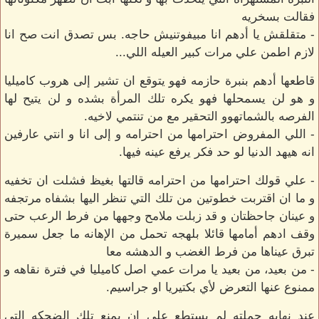
فقالت بسخريه
- متقلقش يا أدهم انا مبيفوتنيش حاجه. بس تصدق انت صح انا
لازم اطمن علي مرات كبير العيله اللي...
قاطعها أدهم بنبرة حازمه فهو يتوقع ان تشير إلى هروب كاميليا
و هو لن يسمحلها فهو يكره تلك المرأة بشده و لن يتيح لها
الفرصه بالشماتهوو التحقير مع من تنتمي لاخيه.
- اللي المفروض احترامها من احترامه و إلى انا و انتي عارفين
انه هيهد الدنيا لو حد فكر يرفع عينه فيها.
- علي قولك احترامها من احترامه قالتها بغيظ فشلت ان تخفيه
و ما ان اقتربت خطوتين من تلك التي تنظر اليها بشفاه مرتجفه
و عينان جاحظتان و قد زبلت ملامح وجهها من فرط الرعب حتى
وقف ادهم أمامها قائلا بلهجه تحمل من الإهانه ما جعل سميرة
تبرق عيناها من فرط الغضب و الدهشه معا
- من بعيد، من بعيد يا مرات عمي اصل كاميليا في فترة نقاهه و
ممنوع عنها التعرض لأي بكتيريا او جراسيم.
عند نهايه جملته لم يستطع على ان يمنع تلك الضحكه التي