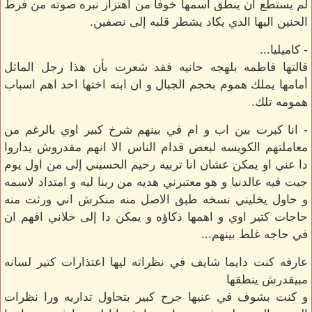
لم يستطع ان ينطق اسمها خوفا من اهتزاز نبره صوته من فرط
الحنين اليها الذي يكاد يشطر قلبه إلى نصفين.
- كاميليا...
قالتها فاطمه بلهجه حانيه فقد شعرت بأن هذا رجل الماثل
أمامها يملك هموم بحجم الجبال و ان ابنه اختها احد اهم اسباب
همومه تلك.
- انا كبرت بين اب و ام في بينهم شرخ كبير اوي بالرغم من
معاملتهم الكويسه لبعض قدام الناس الا انهم مقدروش يداروا
دا عني او يمكن عشان انا تربيه رحيم الحسيني إلى من اول يوم
جيت فيه عالدنيا و هو معتبرني هديه من ربنا ليه و امتداد لاسمه
و حاول يخليني نسخه طبق الاصل منه منكرش اني ورثت منه
حاجات كتير اوي و اهمها ذكاؤه و يمكن دا إلى خلاني افهم ان
في حاجه غلط بينهم...
عارفه كنت دايما شايف في نظراته ليها اعتذارات كتير لسانه
مبيقدرش ينطقها
و كنت بشوف في عنيها جرح كبير بتحاول تداريه ورا نظرات