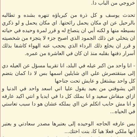
خروجي من الباب دا.
تحدث يوسف و كل ذرة من كبرياؤه تنهره بشده و تطالبه
بالرحيل عن اي مكان يحمل رائحتها. اي مكان يحمل و لو ذكري
بسيطه منها و لكنه أبي ان ينصاع له و قرر لمرة وحيده في حياته
ان يتخلي عن ذلك الجمود الذي اصبح جزء لا يتجزء من شخصيته
و قرر ان يخلع ذلك الرداء الذي يحجب عنه الهواء كاشفا بذلك
أسرار دفنها بقلبه منذ ان كان في العاشرة من عمره.
- انا واحد من اكبر عيله في البلد، انا تقريبا مسؤل عن العيله دي
إلى مبتقتصرش علي ااي شايلين اسمها بس لا دا كمان بتضم
كل واحد بيشتغل و عايش تحت جناحها
الي يشوفني من بعيد يقول عليا اني اسعد واحد في الدنيا و
ازاي مبقاش سعيد و انا بملك كل دا في ايديا و انتي اكيد عارفه
و انا مش حابب اتكلم عن ااي بملكه عشان هو دا سبب تعاستي
في الحياه...
بس عارفه الحاجه الوحيده إلى بعتبرها مصدر سعادتي و بعتبر
انها ملكي فعلا هيا كا، بنت اختك...