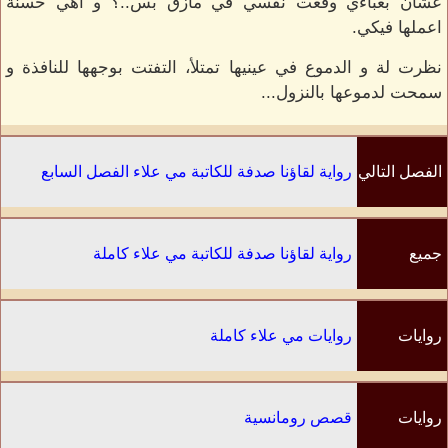
عشان بغباءي وقعت نفسي في مأزق بس..؟ و اهي حسنة
اعملها فيكي.
نظرت لة و الدموع في عينيها تمتلأ، التفتت بوجهها للنافذة و
سمحت لدموعها بالنزول...
الفصل التالي
رواية لقاؤنا صدفة للكاتبة مي علاء الفصل السابع
جميع
رواية لقاؤنا صدفة للكاتبة مي علاء كاملة
الفصول
روايات
روايات مي علاء كاملة
الكاتب
روايات
قصص رومانسية