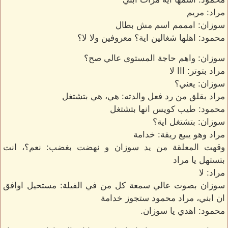
مراد: مريم
سوزان: امممم اسم مش بطال
محمود: اهلها شغالين اية؟ معروفين ولا لا؟
سوزان: واهم حاجة المستوى عالي صح؟
مراد بتوتر: ااا لا
سوزان: يعني؟
مراد بقلق من رد فعل والدته: هي، هي بتشتغل
محمود: طيب كويس انها بتشتغل
سوزان: بتشتغل اية؟
مراد وهو يببع ريقة: خدامة
وقهت المعلقة من يد سوزان و نهضت بغضب: نعم؟، انت
بتستهل يا مراد
مراد: لا
سوزان بصوت عالي سمعة كل من في الفيلة: مستحيل اوافق
ان ابني، مراد محمود ستجوز خدامة
محمود: اهدي يا سوزان.