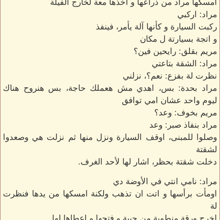
امسكها مراد من ذراعها و اخذها معة لخارج الفيلة
مراد: اركبي
ركبت السيارة و كأنها آلة يأمر، فينفذ
و اتجة بسيارتة ل مكان
مريم بقلق: رايحين فين؟
مراد: الشقة بتاعتي
نظرت لة بفزع: نعم؟، نزلني
مراد بحدة: بس، اهدي مش هعملك حاجة، بس هنروح هناك
ليوم واحد عشان امي توافق
مريم بخوف: وعد؟
مراد بنفاذ صبر: وعد
وصلوا للمبنى، اوقف السيارة ونزل منها ثم نزلت هي وصعدوا
لشقتة
دخلت شقتة بحظر، اشار لها لأحد الغرف.
مراد: نامي انتي في الأوضة دي
اومأت برأسها و اتت ان تذهب ولكنة امسكها من يدها فنظرت
لة
اخرج ورقة منطوية من جيبة و فتحها و اعطاها لها