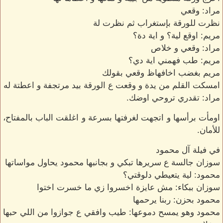
مراد: وقعي
نظرت للورقة بإستغراب ثم نظرت لة
مريم: اوقع لية؟ و اية دة؟
مراد: وقعي و خلاص
مريم: طب فهمني اية دي؟
مريم بغضب اخافهاظ وقعي بقولك
امسكت القلم من يدة و وقعت ع الورقة بيد مرتجفة و اعطتة له
مراد: تقدري تروحي اوضك.
اومأت برأسها و اتجهت لغرفتها بسرعة و اغلقت الباب بالمفتاح،
للأمان.
في فيلة آل محمود
سوزان جالسة ع سريرها تبكي و بجانبها محمود يحاول مواساتها
محمود: لية يتعيطي دلوقتي؟
سوزان ببكاء: مش عايزة اخسروا زي ما خسرت اختوا
محمود بحزن: ربنا يرحمها
محمود وهو يمسح دموعها: طيب وافقي ع جوازوا من اللي حبها