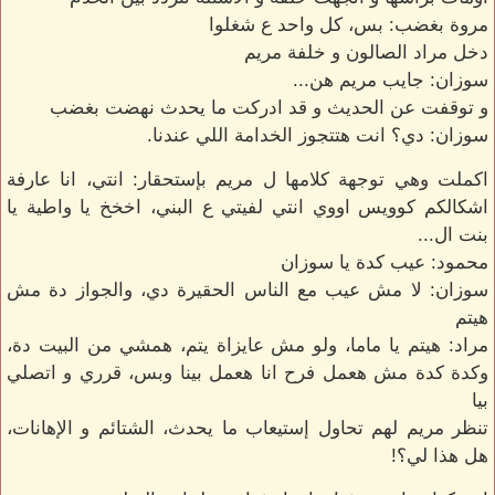
مروة بغضب: بس، كل واحد ع شغلوا
دخل مراد الصالون و خلفة مريم
سوزان: جايب مريم هن...
و توقفت عن الحديث و قد ادركت ما يحدث نهضت بغضب
سوزان: دي؟ انت هتتجوز الخدامة اللي عندنا.
اكملت وهي توجهة كلامها ل مريم بإستحقار: انتي، انا عارفة
اشكالكم كوويس اووي انتي لفيتي ع البني، اخخخ يا واطية يا
بنت ال...
محمود: عيب كدة يا سوزان
سوزان: لا مش عيب مع الناس الحقيرة دي، والجواز دة مش
هيتم
مراد: هيتم يا ماما، ولو مش عايزاة يتم، همشي من البيت دة،
وكدة كدة مش هعمل فرح انا هعمل بينا وبس، قرري و اتصلي
بيا
تنظر مريم لهم تحاول إستيعاب ما يحدث، الشتائم و الإهانات،
هل هذا لي؟!