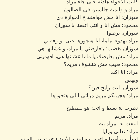
كانت الأجواء هادئة حتى جاء مراد
مراد و والدية جالسين في الصالون
سوزان: انا مش موافقة ع الجوازة دي
محمود: مش انا و انتي اتفقنا يا سوزان
سوزان: برضوا
مراد بهدوء: ماما، انا هتجوزها حتى لو رفضي
سوزان بغضب: بتعارضني يا مراد، و عشانها هي
مراد: مش بعارضك يا ماما عشانها هي، افهميني
محمود: طيب مش هنشوف مريم؟
مراد: انا اكيد
ونهض
سوزان: انت رايح فين؟
مراد: هجيبلكم مريم مراتي اللي هتجوزها.
نظرت لة بغيظ و اتجة هو للمطبخ
مراد: مريم
التفت لة: مراد بية
مراد: تعالي ورايا
اومأت برأسها و اتجهت خلفة و الأسئلة تتردد بين الخدم