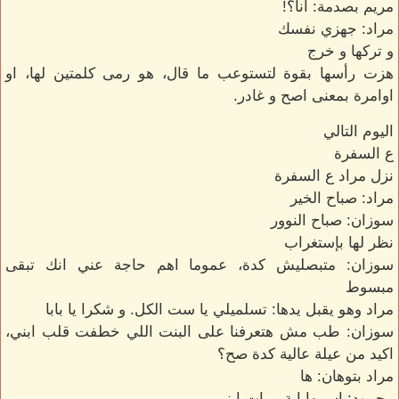
مريم بصدمة: انا؟!
مراد: جهزي نفسك
و تركها و خرج
هزت رأسها بقوة لتستوعب ما قال، هو رمى كلمتين لها، او
اوامرة بمعنى اصح و غادر.
اليوم التالي
ع السفرة
نزل مراد ع السفرة
مراد: صباح الخير
سوزان: صباح النوور
نظر لها بإستغراب
سوزان: متبصليش كدة، عموما اهم حاجة عني انك تبقى
مبسوط
مراد وهو يقبل يدها: تسلميلي يا ست الكل. و شكرا يا بابا
سوزان: طب مش هتعرفنا على البنت اللي خطفت قلب ابني،
اكيد من عيلة عالية كدة صح؟
مراد بتوهان: ها
محمود: اسمها اية مرات ابني