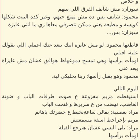
و خلاص
سوزان: مش شايف الفرق اللي بينهم
محمود: شايف بس دة مش يمنع حبهم، وغير كدة البنت شكلها
كويسة و مطيعة يعني ممكن تتصرفي معاها زي ما انتي عايزة
سوزان: بس...
قاطعها محمود: لو مش عايزة ابنك يبعد عنك اعملي اللي بقولك
علية، اقبلي
اومأت برأسها وهي تمسح دموعهاظ هوافق عشان مش عايزاة
يبعد عني
محمود وهو يقبل رأسها: ربنا يخليكي لية.
اليوم التالي
استيقظت مريم مفزوعة ع صوت طرقات الباب و ضوتة
الغاضب، نهضت من ع سريرها و فتحت الباب
مراد بعصبية: بقالي ساعةبخبط ع حضرتك ياهانم
مريم بإحراجظ اسفة مسمعتش
مراد: يلى البسي عشان هنرجع الفيلة
اومأت برأسها