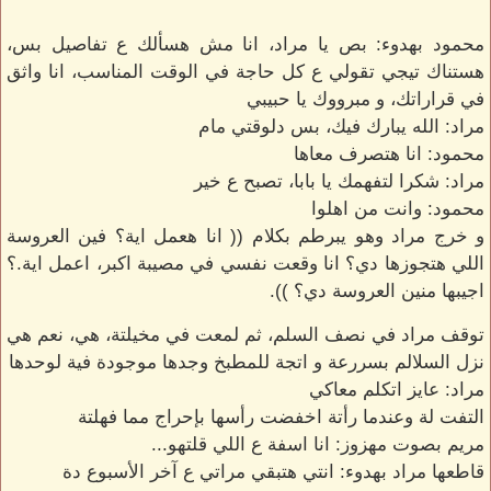
محمود بهدوء: بص يا مراد، انا مش هسألك ع تفاصيل بس،
هستناك تيجي تقولي ع كل حاجة في الوقت المناسب، انا واثق
في قراراتك، و مبرووك يا حبيبي
مراد: الله يبارك فيك، بس دلوقتي مام
محمود: انا هتصرف معاها
مراد: شكرا لتفهمك يا بابا، تصبح ع خير
محمود: وانت من اهلوا
و خرج مراد وهو يبرطم بكلام (( انا هعمل اية؟ فين العروسة
اللي هتجوزها دي؟ انا وقعت نفسي في مصيبة اكبر، اعمل اية.؟
اجيبها منين العروسة دي؟ )).
توقف مراد في نصف السلم، ثم لمعت في مخيلتة، هي، نعم هي
نزل السلالم بسررعة و اتجة للمطبخ وجدها موجودة فية لوحدها
مراد: عايز اتكلم معاكي
التفت لة وعندما رأتة اخفضت رأسها بإحراج مما فهلتة
مريم بصوت مهزوز: انا اسفة ع اللي قلتهو...
قاطعها مراد بهدوء: انتي هتبقي مراتي ع آخر الأسبوع دة