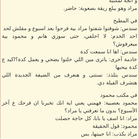
و اتجة لمكتبة
مراد وهو يبلع ريقة بصعوبة: حاضر.
في المطبخ
سندس: شوفتوا شفتوا مراد بية فرحوا بعد اسبوع و مقلش لحد
احد الخدم: لا احلفي، حتى سوزي هانم و محمود بية
ميعرفوش؟
سندس: اها انا سمعت كدة
خادمة آخرى: ياترى مين اللي خلتوا يضحي و يعمل كدة؟اكيد ع
كدة بيحبها
سندس بتلذذ: نستنى و هنعرف من الضيفة الجديدة اللي
هتشرف الفيلة دي.
في مكتب محمود
محمود بعصبية: فهمني يعني اية انك تخبرنا ان فرحك ع آخر
الأسبوع؟ بدون ما تعرفني يا مراد؟
مراد: انا اسف يا بابا، كل حاجة حصلت
محمود: قول الحقيقة
مراد بكذب: انا حبيتها، بس