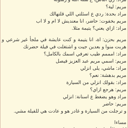
مريم: لية؟
مراد بحدة: ردي ع اسئلتي اللي قلتهالك
مريم بخفوت: حاضر، انا معنديش لا ام و لا اب
مراد: ازاي يعني؟ يتيمة مثلا.
مريم بحزن: اة، انا يتيمة و كنت عايشة في ملجأ غير شرعي و
هربت منوا و بعدين جيت و اشتغلت في فيلة حضرتك
مراد: امممم طيب تعرفي اسمك بالكامل؟
مريم: اسمي مريم عبد العزيز فيصل
مراد: ماشي، يلى انزلي
مريم بدهشة: نعم؟
مراد: بقولك انزلي من السيارة
مريم: هرجع ازاي؟
مراد وهو يضغط ع اسنانة: انزلي
مريم: حاضر
و ترجلت من السيارة و غادر هو و عادت هي للفيلة مشي.
مساءا