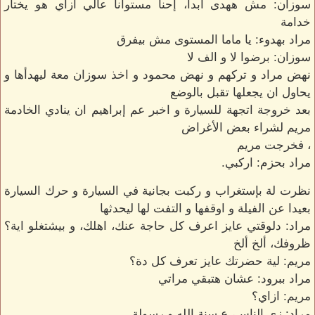
سوزان: مش ههدى ابدا، إحنا مستوانا عالي ازاي هو يختار
خدامة
مراد بهدوء: يا ماما المستوى مش بيفرق
سوزان: برضوا لا و الف لا
نهض مراد و تركهم و نهض محمود و اخذ سوزان معة ليهدأها و
يحاول ان يجعلها تقبل بالوضع
بعد خروجة اتجهة للسيارة و اخبر عم إبراهيم ان ينادي الخادمة
مريم لشراء بعض الأغراض
، فخرجت مريم
مراد بحزم: اركبي.
نظرت لة بإستغراب و ركبت بجانية في السيارة و حرك السيارة
بعيدا عن الفيلة و اوقفها و التفت لها ليحدثها
مراد: دلوقتي عايز اعرف كل حاجة عنك، اهلك، و بيشتغلو اية؟
ظروفك، ألخ ألخ
مريم: لية حضرتك عايز تعرف كل دة؟
مراد ببرود: عشان هتبقي مراتي
مريم: ازاي؟
مراد: زي الناس، ع سنة الله و رسولة