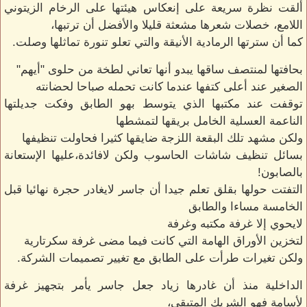
ألقت نظرة سريعة على إنعكاس هيئتها على الرخام الزيتوني
اللامع، خصلات شعرها مشعثة قليلا والأفضل أن ترتبها،
كما أن سترتها الرمادية الأنيقة والتي تعلو تنورة تماثلها وصلت.
بحافتها لمنتصف ساقها يبدو أنها تعاني لطخة من حلوى "أيهم"
الصغير عند أعلى كتفها عندما كانت تحمله صباحا لحضانته
توقفت عند مكتبها الذي يتوسط بهو الطابق وفكت جديلتها
الناعمة العسلية الخامل بريقها لتمشطها
ولكن مشهد تلك البقعة اللزجة ضايقها كثيرا فحاولت تنظيفها
بسائل تنظيف شاشات الحاسوب ولكن لافائدة،عليها الإستعانة
بالصابون!
التفتت حولها بقلق تعلم جيدا أن جاسر لايغادر حجرة نهائيا قبل
الخامسة مساءا والطابق
لايحوي إلا غرفة مكتبه وغرفة
لتخزين الأوراق الهامة التي كانت فيما مضى غرفة سكرتارية
ولكن تغيرات طرأت على الطابق مع تغيير تصميمات الشركة.
الداخلية منذ أن غادرها زياد جعل جاسر يأمر بتجهيز غرفة
لأسامة فهو الشريك المتبقي،