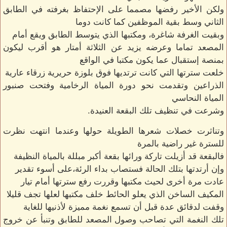
ولكن الأخير رفضها مصمما على الإحتفاظ بغرفته في الطابق
الثاني وسط بقية الموظفين كما كانت دوما
وبقيت الغرفة شاغرة، ومكتبها الذي يتوسط الطابق ويقع أمام
المصعد تماما وعرضه يزيد عن الثلاثة أمتار هو أقرب ليكون
بمنصة إستقبال عما يكون مكتبا في الواقع
خلعت سترتها التي كانت ترتديها فوق بلوزة حريرية زرقاء عارية
الذراعين وتقدمت نحو دورة المياة الرخامية وفتحت صنبور
المياة النحاسي
وشرعت في تنظيف تلك البقعة العنيدة.
وتناثرت خصلات شعرها الطويلة حولها وعندما انتهت نظرت
للسترة غير راضية بالمرة
فالبقعة قد أزيلت تاركة ورائها بقعة أكبر مبللة بالمياة النظيفة
وإن أرتدتها بتلك الحالة فستصاب بداء الرئة،على أسوء تقدير
عادت مرة أخرى لحيث مكتبها وقررت رفع سترتها أمام تيار
المكيف الساخن الذي يعلو الحائط خلف مكتبها لعلها تجف قليلا
وقفت لدقائق عدة قبل أن تسمع نغمة مميزة لأذنيها للغاية
تلك النغمة التي تصاحب وصول المصعد للطابق وتنبأ عن خروج