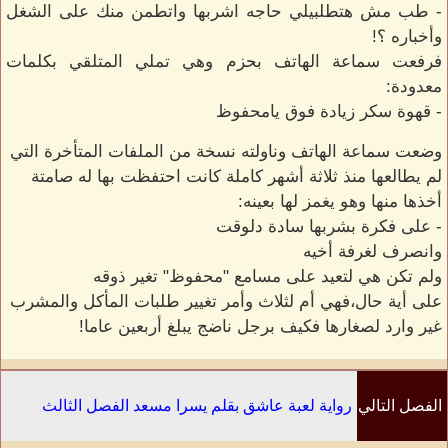
- طب مش هتطلبيلي حاجه اشربها واتطمن منك على الشغل
وأخباره ؟!
فرفعت سماعة الهاتف بحزم وهي تملي المتلقي بكلمات
معدودة:
- قهوة سكر زيادة فوق يامحفوظ
وضعت سماعة الهاتف وناولته نسخة من الملفات المتأخرة التي
لم يطالعها منذ ثلاثة أشهر كاملة كانت احتفظت بها له صامتة
أخذها منها وهو يغمز لها بعينه:
- على فكرة بشربها سادة دلوقت
وانصرف لغرفة أخيه
ولم تكن هي لتعيد على مسامع "محفوظ" تغير ذوقه
على أية حال،فهي أم لثلاث وأمر تغيير طلبات المأكل والمشرب
غير وارد لصغارها فكيف برجل ناضج يبلغ أربعين عاما!
الفصل التالي
رواية لعبة عاشق بقلم يسرا مسعد الفصل الثالث