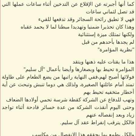
كما أنها أجبرته عن الإقلاع عن التدخين أثناء ساعات عملها التي
قد تصل لثماني ساعات
فهي لا تطيق رائحة السجائر وقد تدفعها للقيء
وهذا كان تحذيرا ضمنيا وتهديدا مبطنا لما لا يحمد عقباه
ولكنها تمتلك ميزة إستثنائية
لم يجدها بأحدهم من قبل
"نظرية المؤامرة"
هذا ما يقتات عليه ذهنها ويتقد
المؤامرة تحيط بها وبصغارها وأيضا بأعمال "آل سليم"
فولائها أصبح لهم،ففي النهاية راتبها من يضع الطعام على طاولة
تمتد أمام عائلتها الصغيرة، ولذلك هي دوما تنبش وتبحث عن أية
أخطار متخفيه تحيط بهم
وتهب للدفاع عن الشركة كقطة شرسة تحمي أولادها الضعاف
وحتى اليوم أنقذت الشركة من عدة خسائر فادحة أثناء تواجد
زياد وبعد إنفصاله عنهم
فالكل يترقب إنفراط عقد آل سليم.
والكل يطمع بما يحققه هذا الإنفصال من مكاسب