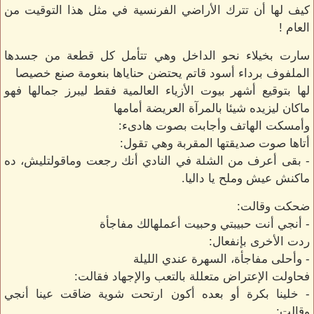
كيف لها أن تترك الأراضي الفرنسية في مثل هذا التوقيت من
العام !
سارت بخيلاء نحو الداخل وهي تتأمل كل قطعة من جسدها
الملفوف برداء أسود قاتم يحتضن حناياها بنعومة صنع خصيصا
لها بتوقيع أشهر بيوت الأزياء العالمية فقط ليبرز جمالها فهو
ماكان ليزيده شيئا بالمرآة العريضة أمامها
وأمسكت الهاتف وأجابت بصوت هادىء:
أتاها صوت صديقتها المقربة وهي تقول:
- بقى أعرف من الشلة في النادي أنك رجعت وماقولتليش، ده
ماكنش عيش وملح يا داليا.
ضحكت وقالت:
- أنجي أنت حبيبتي وحبيت أعملهالك مفاجأة
ردت الأخرى بإنفعال:
- وأحلى مفاجأة، السهرة عندي الليلة
فحاولت الإعتراض متعللة بالتعب والإجهاد فقالت:
- خلينا بكرة أو بعده أكون ارتحت شوية ضاقت عينا أنجي
وقالت: