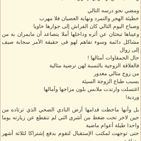
ومضي نحو درسه التالي
خطيئة الهجر والتمرد ونهاية العصيان فلا مهرب
وصباح اليوم التالي كان الفراش إلى جوارها خاويا
وعيناها تبحثان عن أثره وداخلها أملا يتصاعد أن مايمران به من
مشاكل دائمة وسوء تفاهم لهو فى حقيقة الأمر سحابة صيف
إلى زوال
حال الحمقاوات أمثالها !
فالعلاقة الزوجية بالنسبة لهن ترضية مثالية
من زوج مثالي مغدور
بسبب طباع الزوجة السيئة
اغتسلت وارتدت ملابس بلون مزاجها وآمالها
وردية!
بل وأنها ماخطت قدامها أرض النادي الصحي الذي ترتاده من
حين لاخر تحت ضغط من آشري التي لم تنقطع عن زيارته يوما
واحدا طيلة أعوام ماضية
حتى توجهت لمكتب الإستقبال لتقوم بدفع إشتراكا لثلاثة أشهر