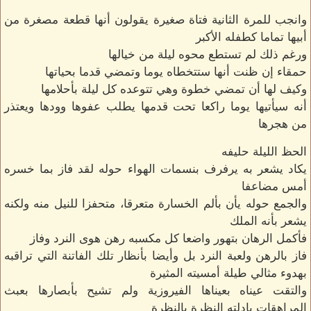
وانجب للمرة الثانية فتاة صغيرة يقولون أنها قطعة مصغرة من
أبيها تماما كطفله الأكبر
ورغم ذلك لم تستطع محوه ليلة من خيالها
حمقاء إن ظنت أنها ستتخطاه يوما وتمضي قدما بحياتها
وكيف لها أن تمضي خطوة وهي تتوعده كل ليلة بأحلامها
أنه سيأتيها يوما راكعا تحت قدمها يطلب عفوها وودها ويعتذر
من هجرها
الحظ الليلة حليفه
يكاد يشعر به يرفرف بنسمات الهواء حوله لقد فاز بما خسره
أمس مضاعفا
والجمع حوله يأن بألم الخسارة متعرقا، متحفزا للنيل منه ولكنه
يشعر بأنه الملك
فأكمل الرهان بتهور واضعا كل مكسبه رهن هوى النرد وفاز
فاز بالرهن ولعبة النرد بل وأيضا بأنظار تلك الفاتنة التي تراقبه
بهدوء مثالي طيلة أمسيته المثيرة
والتقت عيناه بعيناها الفيروزية ولم تشيح بأبصارها بعبث
المراهقات بادلته النظرة بالنظرة