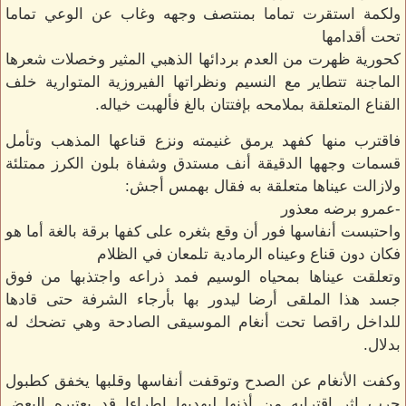
ولكمة استقرت تماما بمنتصف وجهه وغاب عن الوعي تماما
تحت أقدامها
كحورية ظهرت من العدم بردائها الذهبي المثير وخصلات شعرها
الماجنة تتطاير مع النسيم ونظراتها الفيروزية المتوارية خلف
القناع المتعلقة بملامحه بإفتتان بالغ فألهبت خياله.
فاقترب منها كفهد يرمق غنيمته ونزع قناعها المذهب وتأمل
قسمات وجهها الدقيقة أنف مستدق وشفاة بلون الكرز ممتلئة
ولازالت عيناها متعلقة به فقال بهمس أجش:
-عمرو برضه معذور
واحتبست أنفاسها فور أن وقع بثغره على كفها برقة بالغة أما هو
فكان دون قناع وعيناه الرمادية تلمعان في الظلام
وتعلقت عيناها بمحياه الوسيم فمد ذراعه واجتذبها من فوق
جسد هذا الملقى أرضا ليدور بها بأرجاء الشرفة حتى قادها
للداخل راقصا تحت أنغام الموسيقى الصادحة وهي تضحك له
بدلال.
وكفت الأنغام عن الصدح وتوقفت أنفاسها وقلبها يخفق كطبول
حرب إثر إقترابه من أذنها ليهديها إطراءا قد يعتبره البعض