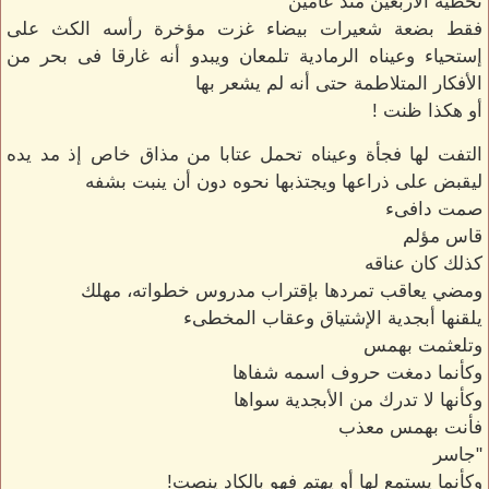
تخطيه الأربعين منذ عامين
فقط بضعة شعيرات بيضاء غزت مؤخرة رأسه الكث على
إستحياء وعيناه الرمادية تلمعان ويبدو أنه غارقا فى بحر من
الأفكار المتلاطمة حتى أنه لم يشعر بها
أو هكذا ظنت !
التفت لها فجأة وعيناه تحمل عتابا من مذاق خاص إذ مد يده
ليقبض على ذراعها ويجتذبها نحوه دون أن ينبت بشفه
صمت دافىء
قاس مؤلم
كذلك كان عناقه
ومضي يعاقب تمردها بإقتراب مدروس خطواته، مهلك
يلقنها أبجدية الإشتياق وعقاب المخطىء
وتلعثمت بهمس
وكأنما دمغت حروف اسمه شفاها
وكأنها لا تدرك من الأبجدية سواها
فأنت بهمس معذب
"جاسر
وكأنما يستمع لها أو يهتم فهو بالكاد ينصت!