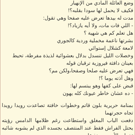
وضع العائلة المادي من الإنهيار
فكيف لا يحمل لها سودا بقلبه؟!
مدت له بيدها تعرض عليه صفحا وهي تقول:
- اللي فات مات، ولا أيه يازياد؟!
هل تعلم كم هي شهية ؟
بشرتها ناعمة مخملية وردية كالجوري
لامعة كشلال إستوائي
وخصلات الليل تنسدل بدلال بعشوائية لذيذة مفرطة، تحيط
بعينان دافثة فيروزية ترقبان قوله
فهي تعرض عليه صلحا وصفحا،ولكن مم؟
وهل آذته يوما ؟!
قبض على كفها وهو يبتسم لها:
- ده عشان خاطر عيونك كله يهون
بمنامة حريرية بلون قاتم وخطوات خافتة تصاعدت رويدا رويدا
تجاه حجرتهما
دفعت الباب المغلق واستطاعت رغم ظلامها الدامس رؤيته
يحتل الفراش فقط عند المنتصف بجسده الذي لم يشوبه شائبه