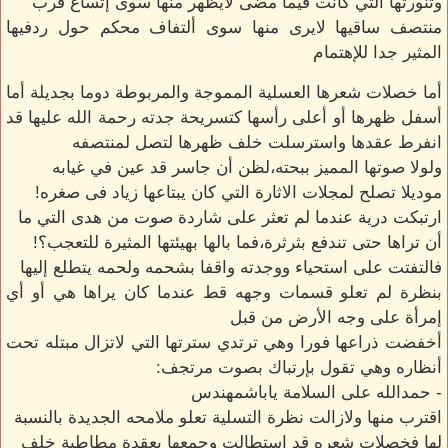
وتنورتها التي كانت فيما مضى لايظهر منها سوى إتساع قرب
منتصف ساقيها لايرى منها سوى ألتفاف محكم حول ردفيها
المثير جدا للإهتمام
أما خصلات شعرها العسلية المموجة والمربوطة دوما بجديلة أما
أسفل ظهرها أو أعلى رأسها كتسريحة جدته رحمة الله عليها قد
انفرط عقدها واسترسلت خلف ظهرها لتصل لمنتصفه
ولولا صوتها المميز ببحته،لظن أن جاسر قد عين في غيابه
موديلا تصلح لمجلات الاثارة التي كان يبتاعها زياد فى صغره!
ارتبكت درية عندما لم تعثر على شاردة صوت من هدى التي ما
أن تراها حتى تندفع بثرثرة،فما بالها بهيئتها المثيرة للتعجب؟!
فالتفتت على استحياء ووجدته واقفا بشحمه ولحمه يتطلع إليها
بنظرة لم تعلو قسمات وجهه قط عندما كان يراها هي أو أي
إمرأة على وجه الأرض من قبل
أخفضت ذراعها فورا وهي ترتدي سترتها التي لاتزال مبتله تحت
أنظاره وهي تقول بإرتباك بصوت مرتجف:
- حمدالله على السلامة ياباشمهندس
اقترب منها ولازالت نظرة التسلية تعلو ملامحه الجديدة بالنسبة
لها فخصلات شعره قد استطالت وجمعها بعقدة مطاطية خلف