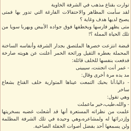
توارت بقناع مذهب في الشرفة الخاوية
لقد سأمت المظاهر والاحتفالات الفارغة التي تدور بها فمتى
يصبح لديها هدف وغاية ؟
متى يظهر فارسها ويخطفها فوق جواده الأبيض ويهربا سويا من
تلك الحياة المملة ؟!
قبضة انتزعت خصرها الملتصق بجدار الشرفة وأنفاسه الساخنة
المحملة بعطره الثقيل ورائحة الخمر أعلنت عن هويته صارخة
فدفعت بنفسها للخلف قائلة:
- عمر أنت اتجننت، سيبينى
مد يده مرة أخرى وقال:
- داليا،أنا بحبك التمعت عيناها المتوارية خلف القناع بشعاع
ساخر
وهي تقول:
- والله،طيب،خير ماعملت
علمت من نظراته المستعرة أنها قد أشعلت غضبه بسخريتها
وإزدرائها له ولمشاعره،وهي وحيدة في تلك الشرفة المظلمة
ولن يسمعها أحد بفضل أصوات الحفلة الصاخبة.