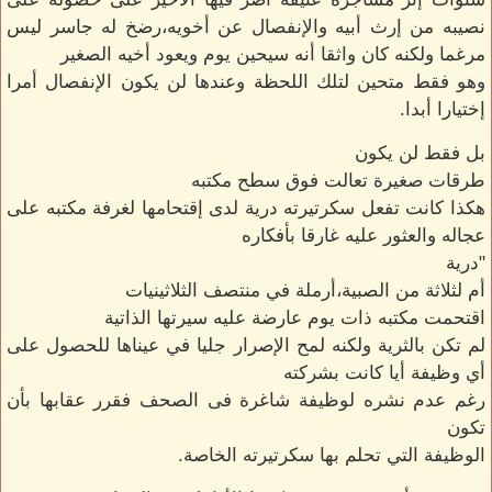
نصيبه من إرث أبيه والإنفصال عن أخويه،رضخ له جاسر ليس
مرغما ولكنه كان واثقا أنه سيحين يوم ويعود أخيه الصغير
وهو فقط متحين لتلك اللحظة وعندها لن يكون الإنفصال أمرا
إختيارا أبدا.
بل فقط لن يكون
طرقات صغيرة تعالت فوق سطح مكتبه
هكذا كانت تفعل سكرتيرته درية لدى إقتحامها لغرفة مكتبه على
عجاله والعثور عليه غارقا بأفكاره
"درية
أم لثلاثة من الصبية،أرملة في منتصف الثلاثينيات
اقتحمت مكتبه ذات يوم عارضة عليه سيرتها الذاتية
لم تكن بالثرية ولكنه لمح الإصرار جليا في عيناها للحصول على
أي وظيفة أيا كانت بشركته
رغم عدم نشره لوظيفة شاغرة فى الصحف فقرر عقابها بأن
تكون
الوظيفة التي تحلم بها سكرتيرته الخاصة.