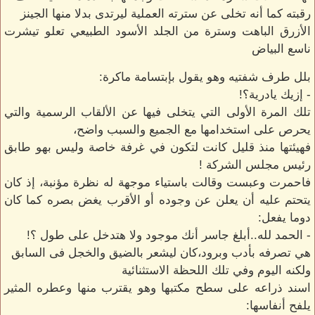
رقبته كما أنه تخلى عن سترته العملية ليرتدى بدلا منها الجينز
الأزرق الباهت وسترة من الجلد الأسود الطبيعي تعلو تيشرت
ناسع البياض
بلل طرف شفتيه وهو يقول بإبتسامة ماكرة:
- إزيك يادرية؟!
تلك المرة الأولى التي يتخلى فيها عن الألقاب الرسمية والتي
يحرص على استخدامها مع الجميع والسبب واضح،
فهيئتها منذ قليل كانت لتكون في غرفة خاصة وليس بهو طابق
رئيس مجلس الشركة !
فاحمرت وعبست وقالت باستياء موجهة له نظرة مؤنبة، إذ كان
يتحتم عليه أن يعلن عن وجوده أو الأقرب يغض بصره كما كان
دوما يفعل:
- الحمد لله..أبلغ جاسر أنك موجود ولا هتدخل على طول ؟!
هي تصرفه بأدب وبرود،كان ليشعر بالضيق والخجل فى السابق
ولكنه اليوم وفي تلك اللحظة الاستثنائية
اسند ذراعه على سطح مكتبها وهو يقترب منها وعطره المثير
يلفح أنفاسها: