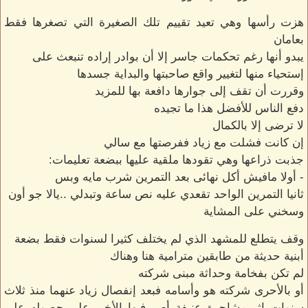
هزت رأسها وهي تعيد تقييم تلك الصغيرة التي تصغرها فقط
بعامان
يبدو أنها رغم تحكمات جاسر إلا أن بوادر إراده تنبعث على
إستحياء منها لتغيير واقع صاحبتها والبداية جسدها
وقررت أن تقف إلى جوارها دافعة بها للمزيد
دفع الناس للأفضل هذا ما تجيده
لا ترضى إلا بالكمال
إن كانت فشلت مع زياد ففرصتها مع سالي
جذبت ذراعها وهي تقودها ملقية عليها ببضعة تعليمات:
- أولا مافيش أكل نهائى بعد التمرين شرب مايه وبس
ثانيا التمرين الواحد تقعدي عليه نص ساعة وتبدلي ..يالا جو أون
وسخني على المشاية
وقف يتطلع للمشهد الذي لم يختلف كثيرا لسنوات فقط بضعة
أبنية حديثة من طابقين مترامية هنا وهناك
لم تكن بفخامة وحداثة مبنى شركته
أو بالأحرى شركته هو وأسامه فبعد إنفصال زياد عنهما منذ ثلاث
سنوات إثر مشاجرة عنيفة أصر فيها الأخير على حصوله على