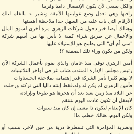
والكل يسعى لأن يكون الإنفصال داميا وقريبا
راقبها وهي تعدل وضع عواينتها الأنيقة وتشير له بالقلم لتلك
الأرقام التي بات عليه من السهل جدا ملاحظة أهميتها
وهنالك أيضا خبر دخول شركات الزهري مرة أخرى لسوق المال
والأعمال عن طريق شراء كمية لا بأس بها من أسهم شركة
"سي أم أي" التي يطمح هو للإستيلاء عليها
ولكن من يكون وراء تلك الصفقة ؟!
أمين الزهري توفى منذ عامان والذي يقوم بأعمال الشركة الآن
رئيس مجلس الإدارة المنتدب،شاب غر في أواخر الثلاثينيات
لا يهتم كثيرا بأمر الشركة قدر إهتمامه بملاحقة الحسناوات
فأمين الزهري لم يكن له ولد،فقط إبنته داليا التي تركته ورحلت
عن البلاد منذ زمن بعيد بعد أن هجرها هو طوعا وبإرادته
لايعقل أن تكون عادت اليوم لتنتقم
كان الإنتقام ليكون ذا معنى إن كان منذ سنوات
ولكن اليوم، هنالك خطب ما!
ونظرية المؤامرة التي تسطرها درية من حين لاخر، بسبب أو