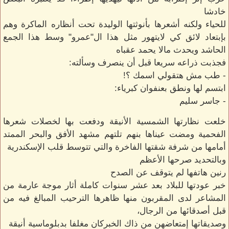
خادشا
للحياء ولكنه أشعرها بأنوثتها الوليدة تحت أنظاره الماكرة وهم
بإبتعاد لائق كي لايتهور مثل هذا ال"عمرو" وسط هذا الجمع
الحاشد ويحدث مالا يحمد عقباه
فجذبت ذراعه سريعا قبل أن ينصرف وسألته:
- طب مش هتقولي اسمك ؟!
ابتسم لها ونطق بعنفوان كبرياء:
- جاسر سليم
خلعت نظارتها الشمسية الأنيقة ودفعت بها لخصلات شعرها
الفحمية ومضت عيناها بنهم تلتهم مشهد الأفق والبحر الممتد
أمامها من شرفة شقتها الفاخرة والتي تتوسط قلب الإسكندرية
وبالتحديد صرحها الأعظم
رنين هاتفها لم يتوقف عن الصدح
خبر عودتها للبلاد بعد عشر سنوات كاملة أثار موجة عارمة من
المشاعر لدى المقربون منها ظاهرها الترحيب المبالغ فيه من
قبل أصدقائها من الرجال،
وصديقاتها إمتعاضهن من ذاك الخبركان مغلفا بدبلوماسية أنيقة