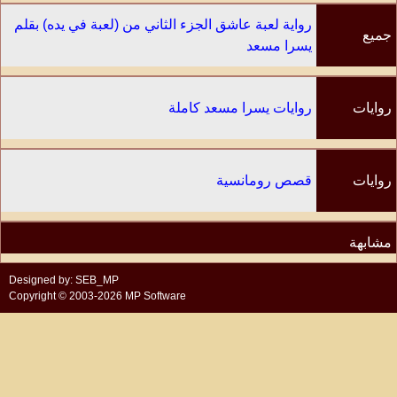
رواية لعبة عاشق الجزء الثاني من (لعبة في يده) بقلم
جميع
يسرا مسعد
الفصول
روايات
روايات يسرا مسعد كاملة
الكاتب
روايات
قصص رومانسية
مشابهة
Designed by: SEB_MP
Copyright © 2003-2026 MP Software