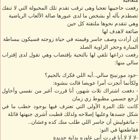
متعاقبة
رفعت حاجبيها تعجبا وهى ترقب تقدم تلك المخبولة التي لا تنفك
تصطدم بآله أو بشخص ما لدى عبورها صالة الألعاب الرياضية
وهي تتقدم نحوها ملتفتة كل حين
ضائعة لاهدف لها
إن أرادت وصف جاسر وقيمته في حياة زوجته فسيكون ببساطة
المنارة وحجر الزاوية الصلد
رفعت ذراعها تلقي لها بالتحية بإقتضاب وهي تقول لدى إقتراب
سالي منها:
-جود مورنينج سالي..أيه اللي فكرك بالجيم؟
ولكأنما أنجزت أمرا عويصا قالت بنشوة:
- دفعت اشتراك تلات شهور، أنا قررت أغير من نفسي وأحاول
أرجع جسمي مظبوط زي زمان
كانت تلك المرة الأولى التي تعترف فيها بوجود خطب ما في
شكل جسدها وعليها إصلاحه ولذلك قطبت آشرى جبهتها قائلة
- ماتقوليش أن جاسر اللي طلب منك كده وعشان..
فقاطعتها في التو:
-لا لا لا.أنا قررت أني عاوزه بداية جديدة