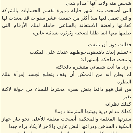
شخص منه ولابد أنها "مدام هدى
التي أصبحت منذ أشهر قليلة مديرة لقسم الحسابات بالشركة
والتي تعمل فيها منذ أكثر من خمسة عشر سنوات قد صعدت لها
كعادتها رافضة الاستعانة بالساعي حاملة لتلك الأرقام التي
طلبتها منها آنفا طلبا لصحبة وثرثرة نسائية عابرة
فقالت دون أن تلتفت:
- تسلم إيدك ياهدهود،حوطيهم عندك على المكتب
واتبعت ضاحكة بإستهزاء:
- زى ما أنت شيفاني متنشره بالجاكته
لم يظن أنه من الممكن أن يقف يتطلع لجسد إمرأة بتلك
النظرة
من قبل،فهو دائما يغض بصره محترما للنساء من حولة لاكنة
تغير
كذلك نظراته
كذلك مدام درية بهيئتها المتزمتة دوما!
سترتها المغلقة والمحكمة أصبحت معلقة للأعلى نحو تيار جهاز
المكيف الساخن وذراعها البض عاري والآخر لا يكاد يراه جيدا