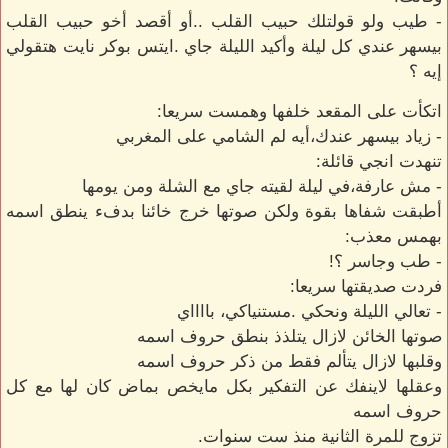
- طيب ولو قولتلك حبيب القلب ..أو أقصد أخو حبيب القلب
بيسهر عندي كل ليلة وأكيد الليلة جاي .ايتس بوكر نايت هتقولي
إيه ؟
اتكأت على المقعد خلفها وهمست سريعا:
- زياد بيسهر عندك،أيه لم الشامي على المغربي
تنهدت انجي قائلة:
- مش عارفة،في ليلة لقيته جاي مع الشلة ومن يومها
أطبقت شفاها بقوة ولكن صوتها خرج خائنا بدفء ينطق اسمه
بهمس معذب:
- طب وجاسر ؟!
فردت صديقتها سريعا:
- تعالي الليلة ونحكي .مستنياكي، بااااي
صوتها الخائن لازال يتلذذ بنطق حروف اسمه
وقلبها لازال يتألم فقط من ذكر حروف اسمه
وعقلها لاينفك عن التفكير بكل مايخص بماض كان لها مع كل
حروف اسمه
تزوج للمرة الثانية منذ ست سنوات.