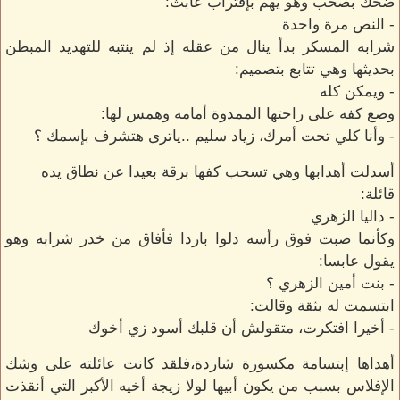
ضحك بصخب وهو يهم بإقتراب عابث:
- النص مرة واحدة
شرابه المسكر بدأ ينال من عقله إذ لم ينتبه للتهديد المبطن
بحديثها وهي تتابع بتصميم:
- ويمكن كله
وضع كفه على راحتها الممدوة أمامه وهمس لها:
- وأنا كلي تحت أمرك، زياد سليم ..ياترى هتشرف بإسمك ؟
أسدلت أهدابها وهي تسحب كفها برقة بعيدا عن نطاق يده
قائلة:
- داليا الزهري
وكأنما صبت فوق رأسه دلوا باردا فأفاق من خدر شرابه وهو
يقول عابسا:
- بنت أمين الزهري ؟
ابتسمت له بثقة وقالت:
- أخيرا افتكرت، متقولش أن قلبك أسود زي أخوك
أهداها إبتسامة مكسورة شاردة،فلقد كانت عائلته على وشك
الإفلاس بسبب من يكون أبيها لولا زيجة أخيه الأكبر التي أنقذت