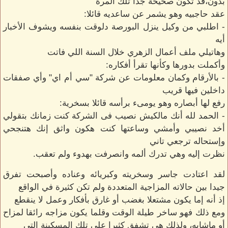
بدون،قد تكون صحيحة جدا تلك المرة
عقد حاجبيه وهو يشمر عن ساعديه قائلا:
- اطلبي من وكيل ينزل البورصة دلوقت بنفسه ويشوف الأخبار
أيه
وهاتيلي ملف أعمال الزهري خلال السنة اللي فاتت
وأكملت بدورها وكأنها تقرأ أفكاره:
- بالأرقام وكمان معلومات عن شركة "سي أم اي" وأي صفقات
داخلين فيها قريب
رفع لها أبصاره وهو يومىء برأسه قائلا بسخرية:
- الحمد لله أنك مالكيش نصيب فى الشركة كنت زمانك بتقولي
أخد نصيبي وأمشي وساعتها كنت هكون واثق إنك هتنجحي
وإستحاله ترجعي تاني
نظرت إليه وهي تدرك ألمه وانصرفت بهدوء ولم تعقب.
لقد اعتادت جاسر وسخريته وكبريائه وعناده وأصبحت تفرق
جيدا بين حالاته المزاجية المتعددة ولم تكن كثيرة في الواقع
إذ أنه إما يكون مشتعلا بغضب أو غارق بأفكار وعمل لا ينقطع
ومع ذلك فهو ساخر طيلة الوقت وقلما يكون مزاجه رائقا لمزاح
أو ماشابه، ولذلك هي تشفق كثيرا على تلك المسكينة التي