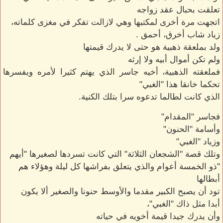
تعلقت بحبال عقد زواجه
اتجهت مرة أخرى لمكتبها وهي لازالت تفكر في مغزى كلماته،
زياد شاب أخرق، أحمق .
ولد بملعقة ذهبية هو حتى لا يدرك قيمتها
ولم تكن أموال أبيه ولا إرثه
فملعقته الذهبية، أخيه جاسر الذي يهتم كثيرا لأمره ويفسرها
تحكما خانقا هذا "الغبي"
الذي كانت لطالما تدعوه سرا بتلك الكنية.
فجاسر "المقدام"
وأسامة "الحنون"
وزياد "الغبي"
وتلك قصة "الشجعان الثلاثة" التي كانت تسردها لصغيرها "أيهم
"ذو الخمسة أعوام والذي يتعلق بفراشها كل ليلة وهؤلاء هم
أبطالها
تود أن يصبح الكبير مقدما والأوسط حنونا والصغير ألا يكون
أبدا مثل ذاك "الغبي"،
وأن يدرك جيدا قيمة أخويه في حياته