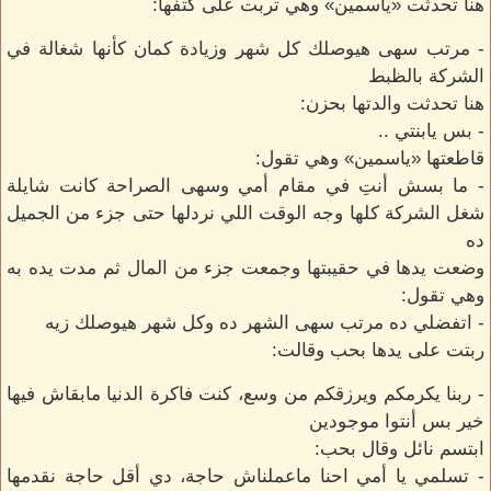
هنا تحدثت «ياسمين» وهي تربت على كتفها:
- مرتب سهى هيوصلك كل شهر وزيادة كمان كأنها شغالة في
الشركة بالظبط
هنا تحدثت والدتها بحزن:
- بس يابنتي ..
قاطعتها «ياسمين» وهي تقول:
- ما بسش أنتِ في مقام أمي وسهى الصراحة كانت شايلة
شغل الشركة كلها وجه الوقت اللي نردلها حتى جزء من الجميل
ده
وضعت يدها في حقيبتها وجمعت جزء من المال ثم مدت يده به
وهي تقول:
- اتفضلي ده مرتب سهى الشهر ده وكل شهر هيوصلك زيه
ربتت على يدها بحب وقالت:
- ربنا يكرمكم ويرزقكم من وسع، كنت فاكرة الدنيا مابقاش فيها
خير بس أنتوا موجودين
ابتسم نائل وقال بحب:
- تسلمي يا أمي احنا ماعملناش حاجة، دي أقل حاجة نقدمها