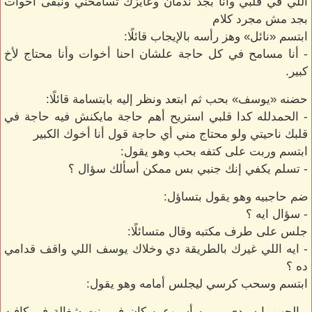
اللي في قلبي وأنا بجد ندمان وعايزك تسامحني ونبقى أخوات
بجد مش مجرد كلام
ابتسم «نائل» وهز رأسه بالإيجاب قائلًا:
- أنا مسامح في كل حاجة علشان احنا أخوات وأنا محتاج لأخ
كبير.
حضنه «يوسف» بحب ثم ابتعد ونظر إليه بابتسامة قائلًا:
- الحمدلله كدا قلبي استريح أهم حاجة مايكنش فيه حاجة في
قلبك ناحيتي ولو محتاج مني أي حاجة قول أنا أخوك الكبير
ابتسم وربت على كتفه بحب وهو يقول:
- تسلم يكفي إنك جنبي بس ممكن أسألك سؤال ؟
ضم حاجبيه وهو يقول بتساؤل:
- سؤال ايه ؟
جلس على طرف مكتبه وقال متسائلًا:
- ايه اللي غيرك بالطريقة دي وخلاك يوسف اللي واقف قدامي
ده ؟
ابتسم وسحب كرسي ليجلس أمامه وهو يقول:
- الحب يا سيدي .. من أسبوعين كان في بنت شغالة في كافيه