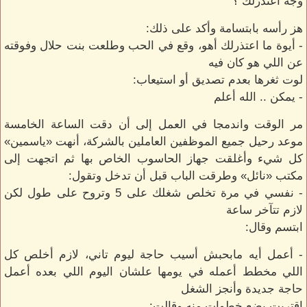
وجه اعتذرلك ؟
هز رأسه بابتسامة وأكد على ذلك:
- أيوة ما اعتذرلك أهو، وقع في الحب وطلعت بنت حلال وفوقته
عن اللي هو كان فيه
لوت ثغرها بعدم تصديق أو استيعاب:
- يمكن .. الله أعلم
مر الوقت واندمجا في العمل إلى أن دقت الساعة الخامسة
موعد رحيل جميع الموظفين العاملين بالشركة، أنهت «ياسمين»
كل شيء وأغلقت جهاز الحاسوب الخاص بها ثم اتجهت إلى
مكتب «نائل» وطرقت الباب قبل أن تدخل وتقول:
- نفسي في مرة تخلص شغلك على 5 وتروح على طول لكن
لازم تتآخر ساعة
ابتسم وقال:
- أعمل أيه مابحبش أسيب حاجة ليوم تاني، لازم أخلص كل
اللي مخطط أعمله في يومها علشان اليوم اللي بعده أعمل
حاجة جديدة وأنجز الشغل
اقتربت بضع خطوات منه وقالت: