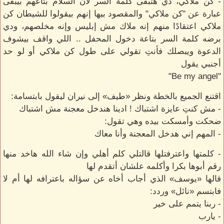
- كن ملاكي، دي هتبقى كلمة السر لأن السلام بتاعهم بيبقى
عبارة عن "كن ملاكي" والمقصود بيها إنهم بيقولوا للشيطان كن
ملاكي اعتقادًا منهم إنه ملاك مش إبليس وإنه مخلصهم، ودي
برضه كلمة السر بتاعة دخول المحفل .. اللي واقف بيشوف
الدعوة ويبصلك فأنتِ تقولي على طول كن ملاكي أو لو حد
أجنبي يقول
"Be my angel"
اقتنع الجميع بالخطة ونظر «طيف» إلى نيران ليقول بابتسامة:
- مش كنتِ عايزة اشتباك ! ادينا هندخل معجنة مش اشتباك
ضحكت وأمسكت بيده وهي تقول:
- المهم إني هدخل المعجنة وأنا معاك
- كلمتها واعترفتلها قالتلي كلم أهلي وإن شاء الله هاخد منها
رقم أبوها بكرا وأكلمه علشان أتقدم لها
قالها «يوسف» الذي أجاب أخاه عن سؤاله باعترافه لها أم لا
فابتسم «نائل» وردد:
- ربنا يتمم على خير
- يارب