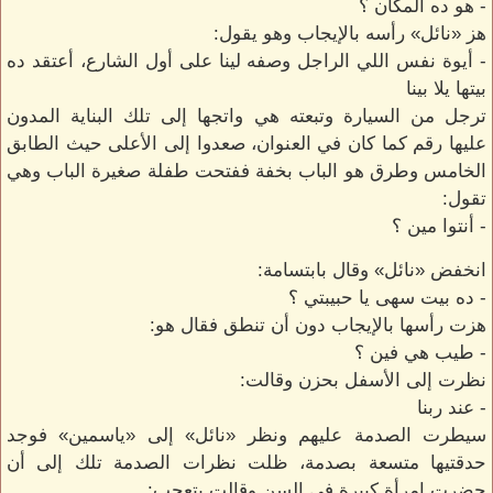
- هو ده المكان ؟
هز «نائل» رأسه بالإيجاب وهو يقول:
- أيوة نفس اللي الراجل وصفه لينا على أول الشارع، أعتقد ده
بيتها يلا بينا
ترجل من السيارة وتبعته هي واتجها إلى تلك البناية المدون
عليها رقم كما كان في العنوان، صعدوا إلى الأعلى حيث الطابق
الخامس وطرق هو الباب بخفة ففتحت طفلة صغيرة الباب وهي
تقول:
- أنتوا مين ؟
انخفض «نائل» وقال بابتسامة:
- ده بيت سهى يا حبيبتي ؟
هزت رأسها بالإيجاب دون أن تنطق فقال هو:
- طيب هي فين ؟
نظرت إلى الأسفل بحزن وقالت:
- عند ربنا
سيطرت الصدمة عليهم ونظر «نائل» إلى «ياسمين» فوجد
حدقتيها متسعة بصدمة، ظلت نظرات الصدمة تلك إلى أن
حضرت امرأة كبيرة في السن وقالت بتعجب: