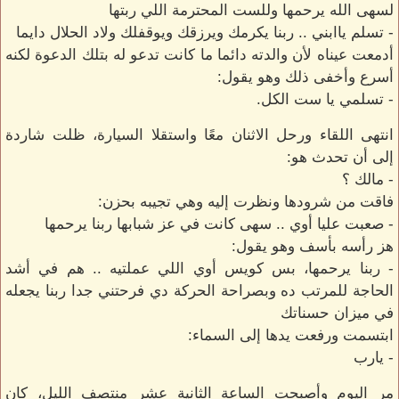
لسهى الله يرحمها وللست المحترمة اللي ربتها
- تسلم ياابني .. ربنا يكرمك ويرزقك ويوقفلك ولاد الحلال دايما
أدمعت عيناه لأن والدته دائما ما كانت تدعو له بتلك الدعوة لكنه
أسرع وأخفى ذلك وهو يقول:
- تسلمي يا ست الكل.
انتهى اللقاء ورحل الاثنان معًا واستقلا السيارة، ظلت شاردة
إلى أن تحدث هو:
- مالك ؟
فاقت من شرودها ونظرت إليه وهي تجيبه بحزن:
- صعبت عليا أوي .. سهى كانت في عز شبابها ربنا يرحمها
هز رأسه بأسف وهو يقول:
- ربنا يرحمها، بس كويس أوي اللي عملتيه .. هم في أشد
الحاجة للمرتب ده وبصراحة الحركة دي فرحتني جدا ربنا يجعله
في ميزان حسناتك
ابتسمت ورفعت يدها إلى السماء:
- يارب
مر اليوم وأصبحت الساعة الثانية عشر منتصف الليل، كان