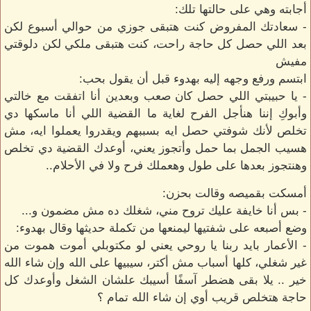
أجابته وهي على حالتها تلك:
- سعادتك المفروض كنت هتبقى جوزي من حوالي أسبوع لكن
بعد اللي حصل كل حاجة راحت، كنت هتبقى ملكي لكن دلوقتي
مفيش
ابتسم ورفع وجهه إليه بهدوء قبل أن يقول بحب:
- يا حبيبتي اللي حصل كان صعب وبعدين أنا اتفقت مع خالتي
وأبوكِ إننا هنأجل الفرح لغاية ما القضية اللي أنا ماسكها دي
تخلص لأنك شوفتي حصل ايه بسببهم ويقدروا يعملوا ايه، مش
هسيب الجمل بما حمل وأتجوز يعني، أوعدك القضية دي تخلص
وهنتجوز بعدها على طول وهعملك فرح ولا في الأحلام..
أمسكت بقميصه وقالت بحزن:
- بس أنا خايفة عليك تروح مني، شغلك ده مش مضمون و...
وضع أصبعه على شفتيها ليمنعها من تكملة حديثها وقال بهدوء:
- الأعمار بايد ربنا يا روحي يعني لو مكتوبلي أموت هموت من
غير شغلي، كلها أسباب مش أكتر، سيبيها على الله وإن شاء الله
خير .. يلا بقى هضطر آسفًا أسيبك علشان الشغل وأوعدك كل
حاجة هتخلص قريب أوي إن شاء الله تمام ؟