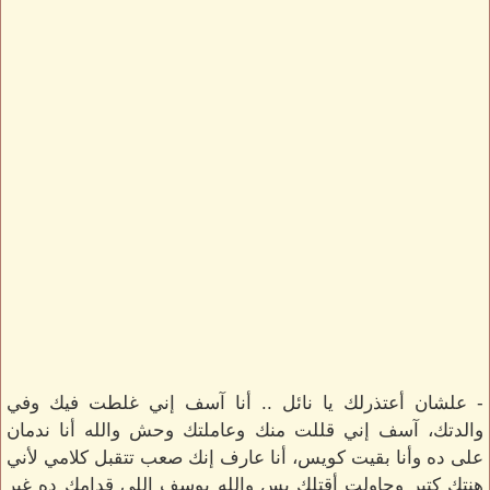
- علشان أعتذرلك يا نائل .. أنا آسف إني غلطت فيك وفي
والدتك، آسف إني قللت منك وعاملتك وحش والله أنا ندمان
على ده وأنا بقيت كويس، أنا عارف إنك صعب تتقبل كلامي لأني
هنتك كتير وحاولت أقتلك بس والله يوسف اللي قدامك ده غير