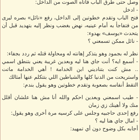
وصل حتى طرق الباب فأتاه الصوت من الداخل:
- ادخل
فتح الباب وتقدم خطوتين إلى الداخل، رفع «نائل» بصره ليرى
من فتفاجأ به أمام عينيه، نهض بغضب ونظر إليه بتهديد قبل أن
يتحدث «يوسف» بهدوء:
- نائل ممكن تسمعني ؟
نظر له بجمود وهو يتذكر إهانته له ومحاولة قتله ثم ردد بجفاء:
- أسمع ايه؟ أنت جاي هنا ليه وبعدين غريبة يعني بتنطق اسمي
.. مش كنت بتناديني ابن الخدامة ! أهي الخدامة ماتت
واستريحت من الدنيا كلها والشياطين اللي بتتكلم عنها أمثالك
التقط أنفاسه بصعوبة وتقدم خطوتين وهو يقول بندم:
- طيب اسمعني وبعدين احكم والله أنا مش هنا علشان أقلل
منك ولا أهينك زي زمان
رفع إحدى حاجبيه وجلس على كرسيه مرة أخرى وهو يقول:
- امال جاي هنا ليه ؟
أجابه بكل وضوح دون أي تمهيد: