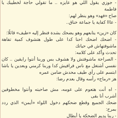
- جوزي يقول اللي هو عايزه .. ما تقولي حاجة لخطيبك يا
فاطمة
صاح «فهد» وهو ينظر لهم:
- عااا كفاية يا جماعة خناق..
كان «زين» يتابعهم وهو يضحك بشدة فنظر إليه «طيف» قائلًا:
- اضحك اضحك احنا كدا على طول هتشوف كمية تفاهة
ماشوفتهاش في حياتك
تحدث وأكد على كلامه:
- الصراحة ماشوفتش ولا هشوف بس وربنا أنتوا رايقين .. كان
نفسي أشتغل مع ناس فرافيش كدا وربنا كرمني وبعدين يا باشا
ابتسم على رأي طيف محدش ضامن عمره
هز «رماح» رأسه وقال بعدم رضا:
- اه أنت هتعوم على عومه، مش صاحبته وأنتوا مخطوفين
أشرب أنا بقى
ضحك الجميع وقطع ضحكهم دخول اللواء «أيمن» الذي ردد
بمرح:
- ربنا يديم الضحكة يا أبطال