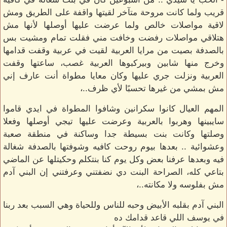
قريب ولما كانت مروحة متآخر لقيتها واقفة على الطريق ومش
لاقية مواصلات خالص ولما عرضت عليها أوصلها لأنها مش
هتلاقي مواصلات رفضت وخافت مني فقلت تمام ومشيت بس
بالصدفة بصيت من مرايا العربية لقيت في عربية وقفت قدامها
وخرج منها شابين وبيركبوها العربية غصب، ساعتها وقفت
العربية ونزلت جري عليها وكان معايا مطواة أنت عارف إني
مش بمشي من غيرها تحسبًا لأي ظرف..،
المهم العيال كانوا سكرانين وشافوا المطواة في ايدي قاموا
سايبينها وهربوا بالعربية وعرضت عليها تيجي أوصلها وفعلا
وصلتها وكانت بنت بسيطة جدا وساكنة في منطقة صعبة
وعشوائية .. بعدها بيوم روحت كافيه وشوفتها بالصدفة شغالة
فيه وبعدها عرفنا بعض وكل يوم كنا بنتكلم وحكيتلها عن الماضي
بتاعي كله، الصراحة البنت دي نضفتني وعرفتني إن البني آدم
مش بفلوسه ولا مكانته..،
البني آدم بقلبه الأبيض وحبه للناس وللحياة وهي السبب بعد ربنا
في يوسف اللي قاعد قدامك ده