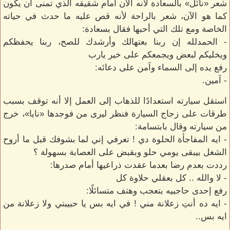
شعر «نائل» بالسعادة لأنه الآن أمام شقيقه الذي تمنى أن يكون
كما هو الآن، شعر بالراحة لأنه قص عليه ما حدث في حياته
الخاصة ومع تلك التي أحبها فقال بسعادة:
- الحمدلله إن ربنا بعتهالك وأرشدك للصح، ربنا يحفظكم
ويخليكم لبعض ويجمعكم على خير يارب
رفع يده إلى السماء وآمن على دعائه:
- آمين.
استقل سيارته استعدادًا للذهاب إلى العمل إلا أنه توقف بسبب
طرقات على زجاج السيارة فنظر ليرى من فوجدها «نايا»، خرج
من سيارته وقال بابتسامة:
- ايه المفاجأة الحلوة دي ! تعرفي إني لما بشوفك قبل ما أروح
الشغل بيبقى يومي حلو وبقبض على العصابة بسهولة ؟
رددت بعدم رضا بعدما عقدت ذراعيها أمام صدرها:
- لا والله .. كل بعقلي حلاوة كل
رفع إحدى حاجبيه بتعجب وهتف متسائلًا:
- ايه ده أنتِ زعلانة مني ! في ايه بس يا حبيبتي ولا زعلانة من
ايه بس..