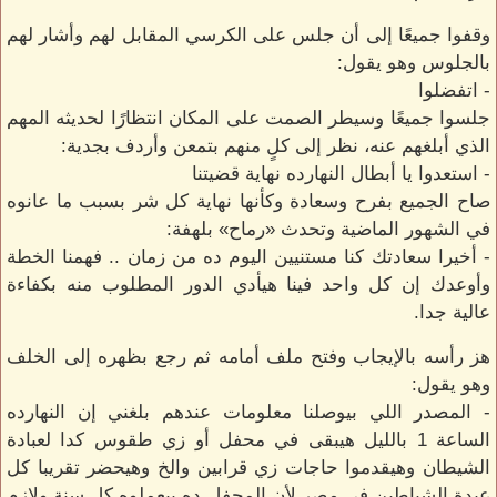
وقفوا جميعًا إلى أن جلس على الكرسي المقابل لهم وأشار لهم
بالجلوس وهو يقول:
- اتفضلوا
جلسوا جميعًا وسيطر الصمت على المكان انتظارًا لحديثه المهم
الذي أبلغهم عنه، نظر إلى كلٍ منهم بتمعن وأردف بجدية:
- استعدوا يا أبطال النهارده نهاية قضيتنا
صاح الجميع بفرح وسعادة وكأنها نهاية كل شر بسبب ما عانوه
في الشهور الماضية وتحدث «رماح» بلهفة:
- أخيرا سعادتك كنا مستنيين اليوم ده من زمان .. فهمنا الخطة
وأوعدك إن كل واحد فينا هيأدي الدور المطلوب منه بكفاءة
عالية جدا.
هز رأسه بالإيجاب وفتح ملف أمامه ثم رجع بظهره إلى الخلف
وهو يقول:
- المصدر اللي بيوصلنا معلومات عندهم بلغني إن النهارده
الساعة 1 بالليل هيبقى في محفل أو زي طقوس كدا لعبادة
الشيطان وهيقدموا حاجات زي قرابين والخ وهيحضر تقريبا كل
عبدة الشياطين في مصر لأن المحفل ده بيعملوه كل سنة ولازم