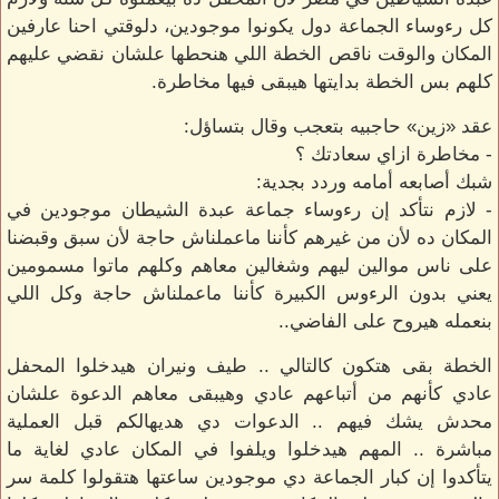
كل رءوساء الجماعة دول يكونوا موجودين، دلوقتي احنا عارفين
المكان والوقت ناقص الخطة اللي هنحطها علشان نقضي عليهم
كلهم بس الخطة بدايتها هيبقى فيها مخاطرة.
عقد «زين» حاجبيه بتعجب وقال بتساؤل:
- مخاطرة ازاي سعادتك ؟
شبك أصابعه أمامه وردد بجدية:
- لازم نتأكد إن رءوساء جماعة عبدة الشيطان موجودين في
المكان ده لأن من غيرهم كأننا ماعملناش حاجة لأن سبق وقبضنا
على ناس موالين ليهم وشغالين معاهم وكلهم ماتوا مسمومين
يعني بدون الرءوس الكبيرة كأننا ماعملناش حاجة وكل اللي
بنعمله هيروح على الفاضي..
الخطة بقى هتكون كالتالي .. طيف ونيران هيدخلوا المحفل
عادي كأنهم من أتباعهم عادي وهيبقى معاهم الدعوة علشان
محدش يشك فيهم .. الدعوات دي هديهالكم قبل العملية
مباشرة .. المهم هيدخلوا ويلفوا في المكان عادي لغاية ما
يتأكدوا إن كبار الجماعة دي موجودين ساعتها هتقولوا كلمة سر