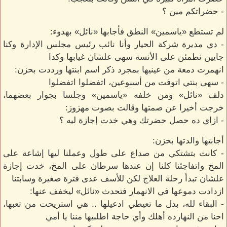
- حضراتكم مين ؟
لم تستطع «ياسمين» النطق فأجابها «نائل» بهدوء:
- دي مديرة شركة الحيار وأنا نائب رئيس مجلس الإدارة وكنا
جايين نطمئن على الأنسة سهى علشان غيابها وكدا
انهمرت دمعة من عينيها بمجرد ذكر اسم ابنتها ورددت بحزن:
- سهى بنتي اتوفت من أسبوعين، اتفضلوا اتفضلوا
دلف «نائل» ومن خلفه «ياسمين» وجلسا بجوار بعضهما،
خرجت أخيرا عن صمتها وقالت بصوت مهزوز:
- ازاي ده حصل حضرتك وهي خدت إجازة ليه ؟
أجابتها والدتها بحزن:
- كانت بتشتكي من صداع على طول وعملنا ليها إشاعة على
المخ واتفاجئنا كلنا إن عندها سرطان على المخ، خدت إجازة
علشان تبدأ رحلة العلاج لكن للأسف عدى فترة صغيرة وسابتنا
ازدادت دموعها في الانهمار فتحدث «نائل» ليخفف عنها:
- البقاء لله، بدل ما تعيطي ادعيلها .. هي استريحت من تعبها،
احنا من النهارده أهلك وأي حاجة اطلبيها مننا يا أمي