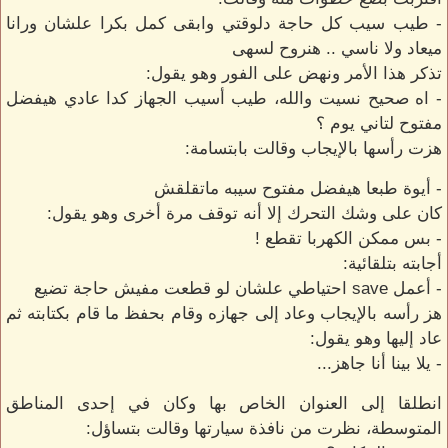
- طيب سيب كل حاجة دلوقتي وابقى كمل بكرا علشان ورانا
ميعاد ولا ناسي .. هنروح لسهى
تذكر هذا الأمر ونهض على الفور وهو يقول:
- اه صحيح نسيت والله، طيب أسيب الجهاز كدا عادي هيفضل
مفتوح لتاني يوم ؟
هزت رأسها بالإيجاب وقالت بابتسامة:
- أيوة طبعا هيفضل مفتوح سيبه ماتقلقش
كان على وشك التحرك إلا أنه توقف مرة أخرى وهو يقول:
- بس ممكن الكهربا تقطع !
أجابته بتلقائية:
- أعمل save احتياطي علشان لو قطعت مفيش حاجة تضيع
هز رأسه بالإيجاب وعاد إلى جهازه وقام بحفظ ما قام بكتابته ثم
عاد إليها وهو يقول:
- يلا بينا أنا جاهز...
انطلقا إلى العنوان الخاص بها وكان في إحدى المناطق
المتوسطة، نظرت من نافذة سيارتها وقالت بتساؤل: