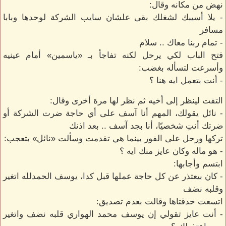
نهض من مكانه وقال:
- يلا أسيبك لشغلك بقى علشان سايب الشركة لوحدها وبابا
مسافر
- تمام ربنا معاك .. سلام
فتح الباب لكي يرحل لكنه تفاجأ بـ «ياسمين» أمام عينيه
وأسرعت لتسأله بغضب:
- أنت بتعمل ايه هنا ؟
التفت لينظر إلى أخيه ثم نظر لها مرة أخرى وقال:
- نائل يقولك، المهم أنا آسف على أي حاجة ضرت الشركة أو
ضرتك أنتِ شخصيًا، أنا بجد آسف .. بعد اذنك
تركها ورحل على الفور بينما هي تقدمت وسألت «نائل» بتعجب:
- هو ماله وكان عايز منك ايه ؟
ابتسم وأجابها:
- كان بيعتذر عن كل حاجة عملها قبل كدا، يوسف الحمدلله اتغير
وقلبه نضف
اتسعت حدقتاها وقالت بعدم تصديق:
- أنت عايز تقولي إن يوسف محمد الهواري قلبه نضف واتغير