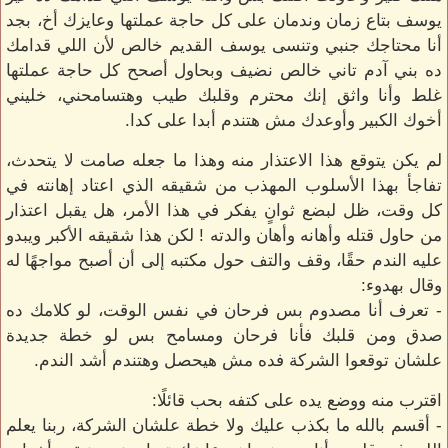
يوسف بتاع زمان وندمان على كل حاجة عملتها وعايزك أخ، بجد
أنا محتاجك جنبي وتنسى يوسف القديم خالص لأن اللي قدامك
ده بني آدم تاني خالص نضيف وبحاول أصحح كل حاجة عملتها
غلط وأنا واثق إنك محترم وقلبك طيب وهتسامحني، خليني
أخوك الكبير وأوعدك مش هتندم أبدا على كدا.
لم يكن يتوقع هذا الاعتذار منه وهذا ما جعله صامت لا يتحدث،
تفاجأ بهذا الأسلوب المهذب من شقيقه الذي اعتاد إهانته في
كل وقت، ظل لبضع ثوانٍ يفكر في هذا الأمر، هل يقبل اعتذار
من حاول قتله وأهانه وأهان والدته ! لكن هذا شقيقه الأكبر ويبدو
عليه الندم حقًا، وقف والتف حول مكتبه إلى أن أصبح مواجهًا له
وقال بهدوء:
- تعرف أنا مصدوم بس فرحان في نفس الوقت، لو كلامك ده
صدق ومن قلبك فأنا فرحان ومسامح بس لو خطة جديدة
علشان توقعوا الشركة فده مش هيحصل وهتندم أشد الندم.
اقترب منه ووضع يده على كتفه بحب قائلًا:
- أقسم بالله ما بكذب عليك ولا خطة علشان الشركة، ربنا يعلم