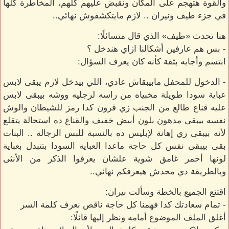
والقوة هتهجم على المكان ونقبض عليهم كلهم، المخاطرة كلها
في جزء طيف ونيران .. لازم مايتكشفوش نهائي..
هنا تحدث «طيف» الذي قال متسائلًا:
- بس هم عارفين أشكالنا ازاي هندخل ؟
ابتسم وأجابه بثقة كأنه كان يعرف السؤال:
- الدخول للمحفل مابيبقاش عادي، اللي بيدخل لازم يبقى لابس
عباية سودا طويلة مخبياه من راسه لرجليه ووشه بيبقى لابس
عليه قناع طالع من الجنب زي قرون كدا رمز للشيطان والوش
نفسه بيبقى مدهون بلون أبيض خفيف والقناع ده استحالة يتقلع
لأنه بيبقى زي إهانة لإبليس ده بالنسبة للبس الرجالة .. البنات
بقى بيبقى نفس كل حاجة ماعدا العباية السودا بتتبدل بعباية
لونها أحمر غامق شوية علشان يعرفوا الذكر من الأنثى
وبالطريقة دي محدش هيعرفكم نهائي..
اقتنع الجميع بالخطة وسألت نيران:
- تمام سعادتك كدا فهمنا كل حاجة ناقص نعرف كلمة السر
أغلق الملف الموضوع أمامه ونظر إليها قائلًا: