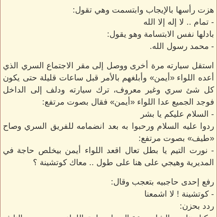
هزت رأسها بالإيجاب وابتسمت وهي تقول:
- تمام .. لا إله إلا الله
بادلها نفس الابتسامة وهو يقول:
- محمد رسول الله.
استقل سيارته مرة أخرى ووصل إلى مقر الاجتماع السري الذي
أعده اللواء «أيمن» وأبلغهم بالأمر قبل ساعات قليلة حتى يكون
كل شئ سري وغير معروف، ترك سيارته ودلف إلى الداخل
فوجد الجميع عدا اللواء «أيمن» فقال بصوت مرتفع:
- السلام عليكم يا بشر
ردوا عليه السلام ورحبوا به بعد انضمامه للفريق السري وصاح
«طيف» بصوت مرتفع:
- نورت التيم يا بطل تعال اقعد اللواء أيمن بيخلص حاجة في
المديرية وهيجي على هنا على طول .. معاك كوتشينة ؟
رفع إحدى حاجبيه بتعجب وقال:
- كوتشينة ! لا اشمعنا
ردد بحزن: