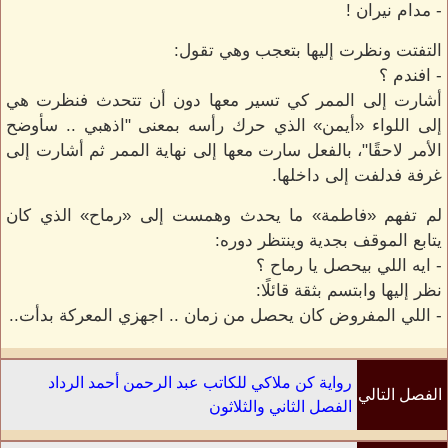
- مدام نيران !
التفتت ونظرت إليها بتعجب وهي تقول:
- افندم ؟
أشارت إلى الممر كي تسير معها دون أن تتحدث فنظرت هي
إلى اللواء «أيمن» الذي حرك رأسه بمعنى "اذهبي .. سأوضح
الأمر لاحقًا"، بالفعل سارت معها إلى نهاية الممر ثم أشارت إلى
غرفة فدلفت إلى داخلها.
لم تفهم «فاطمة» ما يحدث وهمست إلى «رماح» الذي كان
يتابع الموقف بجدية وينتظر دوره:
- ايه اللي بيحصل يا رماح ؟
نظر إليها وابتسم بثقة قائلًا:
- اللي المفروض كان يحصل من زمان .. اجهزي المعركة بدأت..
رواية كن ملاكي للكاتب عبد الرحمن أحمد الرداد
الفصل التالي
الفصل الثاني والثلاثون