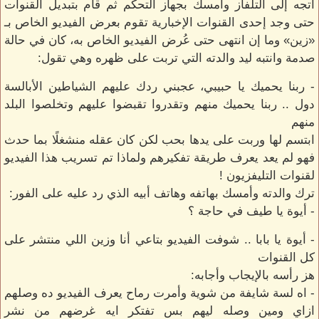
اتجه إلى التلفاز وأمسك بجهاز التحكم ثم قام بتبديل القنوات
حتى وجد إحدى القنوات الإخبارية تقوم بعرض الفيديو الخاص بـ
«زين» وما إن انتهى حتى عُرض الفيديو الخاص به، كان في حالة
صدمة وانتبه ليد والدته التي تربت على ظهره وهي تقول:
- ربنا يحميك يا حبيبي، عجبني ردك عليهم الشياطين الأبالسة
دول .. ربنا يحميك منهم وتقدروا تقبضوا عليهم وتخلصوا البلد
منهم
ابتسم لها وربت على يدها بحب لكن كان عقله منشغلًا بما حدث
فهو لم يعد يعرف طريقة تفكيرهم ولماذا تم تسريب هذا الفيديو
لقنوات التليفزيون !
ترك والدته وأمسك بهاتفه وهاتف أبيه الذي رد عليه على الفور:
- أيوة يا طيف في حاجة ؟
- أيوة يا بابا .. شوفت الفيديو بتاعي أنا وزين اللي منتشر على
كل القنوات
هز رأسه بالإيجاب وأجابه:
- اه لسة شايفة من شوية وأمرت رماح يعرف الفيديو ده وصلهم
ازاي ومين وصله ليهم بس تفتكر ايه غرضهم من نشر