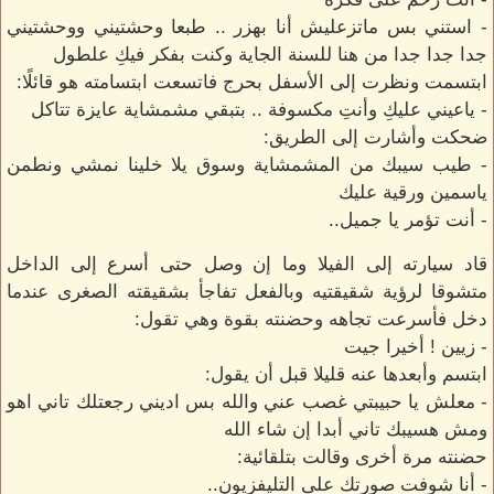
- استني بس ماتزعليش أنا بهزر .. طبعا وحشتيني ووحشتيني
جدا جدا جدا من هنا للسنة الجاية وكنت بفكر فيكِ علطول
ابتسمت ونظرت إلى الأسفل بحرج فاتسعت ابتسامته هو قائلًا:
- ياعيني عليكِ وأنتِ مكسوفة .. بتبقي مشمشاية عايزة تتاكل
ضحكت وأشارت إلى الطريق:
- طيب سيبك من المشمشاية وسوق يلا خلينا نمشي ونطمن
ياسمين ورقية عليك
- أنت تؤمر يا جميل..
قاد سيارته إلى الفيلا وما إن وصل حتى أسرع إلى الداخل
متشوقا لرؤية شقيقتيه وبالفعل تفاجأ بشقيقته الصغرى عندما
دخل فأسرعت تجاهه وحضنته بقوة وهي تقول:
- زيين ! أخيرا جيت
ابتسم وأبعدها عنه قليلا قبل أن يقول:
- معلش يا حبيبتي غصب عني والله بس اديني رجعتلك تاني اهو
ومش هسيبك تاني أبدا إن شاء الله
حضنته مرة أخرى وقالت بتلقائية:
- أنا شوفت صورتك على التليفزيون..