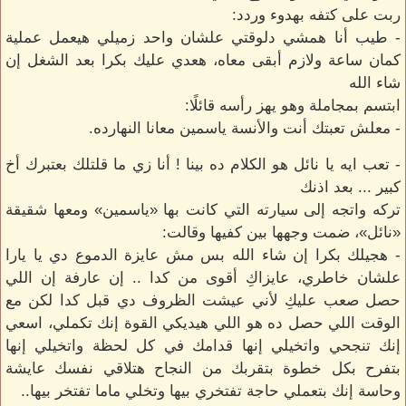
ربت على كتفه بهدوء وردد:
- طيب أنا همشي دلوقتي علشان واحد زميلي هيعمل عملية
كمان ساعة ولازم أبقى معاه، هعدي عليك بكرا بعد الشغل إن
شاء الله
ابتسم بمجاملة وهو يهز رأسه قائلًا:
- معلش تعبتك أنت والأنسة ياسمين معانا النهارده.
- تعب ايه يا نائل هو الكلام ده بينا ! أنا زي ما قلتلك بعتبرك أخ
كبير ... بعد اذنك
تركه واتجه إلى سيارته التي كانت بها «ياسمين» ومعها شقيقة
«نائل»، ضمت وجهها بين كفيها وقالت:
- هجيلك بكرا إن شاء الله بس مش عايزة الدموع دي يا يارا
علشان خاطري، عايزاكِ أقوى من كدا .. إن عارفة إن اللي
حصل صعب عليكِ لأني عيشت الظروف دي قبل كدا لكن مع
الوقت اللي حصل ده هو اللي هيديكي القوة إنك تكملي، اسعي
إنك تنجحي واتخيلي إنها قدامك في كل لحظة واتخيلي إنها
بتفرح بكل خطوة بتقربك من النجاح هتلاقي نفسك عايشة
وحاسة إنك بتعملي حاجة تفتخري بيها وتخلي ماما تفتخر بيها..