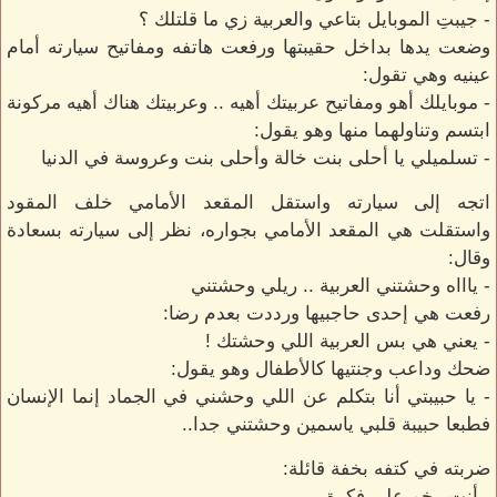
- جيبتِ الموبايل بتاعي والعربية زي ما قلتلك ؟
وضعت يدها بداخل حقيبتها ورفعت هاتفه ومفاتيح سيارته أمام
عينيه وهي تقول:
- موبايلك أهو ومفاتيح عربيتك أهيه .. وعربيتك هناك أهيه مركونة
ابتسم وتناولهما منها وهو يقول:
- تسلميلي يا أحلى بنت خالة وأحلى بنت وعروسة في الدنيا
اتجه إلى سيارته واستقل المقعد الأمامي خلف المقود
واستقلت هي المقعد الأمامي بجواره، نظر إلى سيارته بسعادة
وقال:
- ياااه وحشتني العربية .. ريلي وحشتني
رفعت هي إحدى حاجبيها ورددت بعدم رضا:
- يعني هي بس العربية اللي وحشتك !
ضحك وداعب وجنتيها كالأطفال وهو يقول:
- يا حبيبتي أنا بتكلم عن اللي وحشني في الجماد إنما الإنسان
فطبعا حبيبة قلبي ياسمين وحشتني جدا..
ضربته في كتفه بخفة قائلة:
- أنت رخم على فكرة