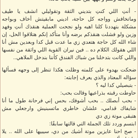
- أنتِ اللي كنتِ بتديني الثقة وتقوليلي انشف يا طيف
وماتخافش وواجه كل حاجة، اديني مابقيتش أخاف وبواجه
مشكلة بتهددنا كلنا اهيه ولو نجحت العملية هنقذك أنتِ وفهد
وزين ولو فشلت هنقذكم برضه وأنا متأكد إنكم هتلاقوا الحل، إن
شاء الله كل حاجة هتعدي زي ما عدت قبل كدا وبعدين مش أنا
اللي هقولك الكلام ده .. فين نيران القوية اللي واثقة من نفسها
واللي كانت بتدخلنا من شباك الفندق كأننا بندخل الملاهي..
ضحكت بهدوء على كلمته وظلت هكذا تنظر إلى وجهه فسألها
سؤاله المعتاد والذي يعرف إجابته:
- بتبصيلي كدا ليه ؟
حاوطت رقبته بذراعيها وقالت بحب:
- بحب أبصلك .. بحب أشوفك، بحس إني فرحانة طول ما أنا
شايفاك قدامي، علشان خاطري ماتسبنيش وارجعلي مش
هتبقى موتة زي دي
ابتسم وردد تلك الجملة التي قالتها سابقًا:
- صح احنا عايزين موتة أشيك من دي، سيبيها على الله .. يلا