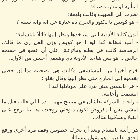
اسأليه لو مش مصدقة
نظرت إلى الطبيب وقالت بلهفة:
- هو كويس يا دكتور والجرح ده عبارة عن ايه وايه سببه ؟
أنهى كتابة الأدوية التي سيأخذها ونظر إليها قائلًا بابتسامة:
- أنتِ قلقانة كدا ليه ! هو كويس وزي الفل زي ما قالك،
الرصاصة كانت في بطنه ومأثرتش على أي عضو في جسمه
خالص .. هو بس هياخد الأدوية دي وهيبقى أحسن من الأول..
خرج أخيرا من المستشفى وكانت هي بصحبته وما إن خطى
بقدميه إلى الخارج حتى نظر إليها وقال بقلق:
- هي ياسمين مش بترد على موبايلها ليه !
ابتسمت وأجابته:
- راحت الشركة علشان في ميتينج مهم .. ده اللي قالته قبل ما
تمشي بس المفروض تكون دلوقتي روحت، يلا بينا نرجع على
الفيلا وهنلاقيها هناك..
هز رأسه بابتسام وبعد أن تحرك خطوتين وقف مرة أخرى ورفع
إحدى حاجبيه وهو يقول متسائلًا: