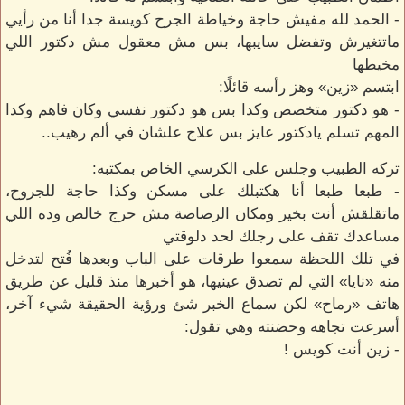
- الحمد لله مفيش حاجة وخياطة الجرح كويسة جدا أنا من رأيي
ماتتغيرش وتفضل سايبها، بس مش معقول مش دكتور اللي
مخيطها
ابتسم «زين» وهز رأسه قائلًا:
- هو دكتور متخصص وكدا بس هو دكتور نفسي وكان فاهم وكدا
المهم تسلم يادكتور عايز بس علاج علشان في ألم رهيب..
تركه الطبيب وجلس على الكرسي الخاص بمكتبه:
- طبعا طبعا أنا هكتبلك على مسكن وكذا حاجة للجروح،
ماتقلقش أنت بخير ومكان الرصاصة مش حرج خالص وده اللي
مساعدك تقف على رجلك لحد دلوقتي
في تلك اللحظة سمعوا طرقات على الباب وبعدها فُتح لتدخل
منه «نايا» التي لم تصدق عينيها، هو أخبرها منذ قليل عن طريق
هاتف «رماح» لكن سماع الخبر شئ ورؤية الحقيقة شيء آخر،
أسرعت تجاهه وحضنته وهي تقول:
- زين أنت كويس !