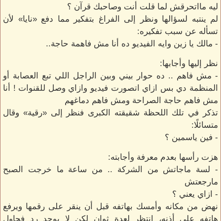
ليه مااتحرقش لما قلت أنت وصاحبك قرآن ؟
لم ينتبه لسؤالها ونظر إلى الفراغ بتفكير مما دفع «نايا» لأن
تسأله عن سبب تفكيره:
- مالك يا زين وايه الفيديو ده أنا مش فاهمة حاجة..
نظر إليها وأجابها:
- مش فاهم .. ده حوار بيني وبين الراجل اللي تبع العصابة أو
المنظمة دي بس ازاي اتصورت فيديو وازاي وصل للقنوات ! أنا
مش فاهم حاجة الصراحة ومش فاهم دماغهم
تذكر في تلك اللحظة شقيقته الكبرى فنظر إلى «رقية» وقال
متسائلًا:
- فين ياسمين ؟
هزت رأسها بعدم معرفة وأجابته:
- لسة ماجاتش من الشركة .. من ساعة ما خرجت الصبح
مارجعتش
- ازاي يعني ؟
نهض من مكانه وأمسك بهاتفه قبل أن ينقر على رقمها ويرفع
هاتفه على أذنه، انتظر لعدة ثوانٍ لكن لا يوجد رد فحاول