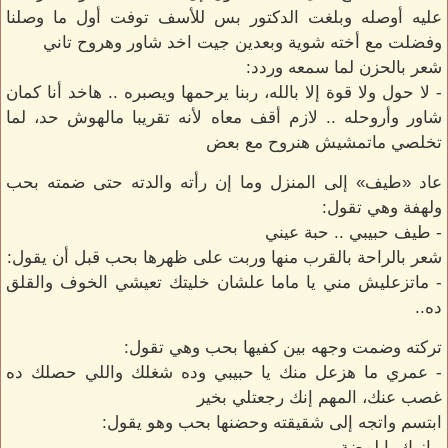
عليه أوصله وبلغت الدكتور بس للأسف توفت أول ما وصلنا
وفضلت مع أخته شوية وبعدين جيت اخد شاور وهروح تاني
شعر بالحزن لما سمعه وردد:
- لا حول ولا قوة إلا بالله، ربنا يرحمها ويصبره .. هاخد أنا كمان
شاور وأروحله .. لازم أقف معاه لأنه تقريبا مالهوش حد، لما
تخلصي ماتمشيش هنروح مع بعض
عاد «طيف» إلى المنزل وما إن رأته والدته حتى ضمته بحب
ولهفة وهي تقول:
- طيف حبيبي .. حبة عيني
شعر بالراحة بالقرب منها وربت على ظهرها بحب قبل أن يقول:
- ماتزعليش مني يا ماما علشان خليتك تعيشي الخوف والقلق
ده..
تركته وضمت وجهه بين كفيها بحب وهي تقول:
- عمري ما هزعل منك يا حبيبي وده شغلك واللي حصلك ده
غصب عنك، المهم إنك رجعتلي بخير
ابتسم واتجه إلى شقيقته وحضنها بحب وهو يقول:
- ازيك يا لمضة