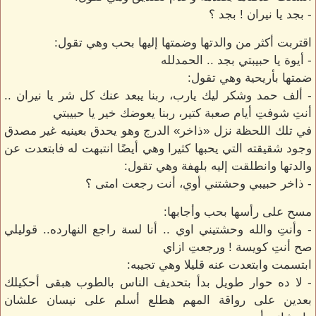
- بجد يا نيران ! بجد ؟
اقتربت أكثر من والدتها وضمتها إليها بحب وهي تقول:
- أيوة يا حبيبتي بجد .. الحمدلله
ضمتها بأريحية وهي تقول:
- ألف حمد وشكر ليك يارب، ربنا يبعد عنك كل شر يا نيران ..
أنتِ شوفتِ أيام صعبة كتير، ربنا يعوضك خير يا حبيبتي
في تلك اللحظة نزل «ذاخر» الدرج وهو يحدق بعينيه غير مصدق
وجود شقيقته التي يحبها كثيرا وهي أيضًا انتبهت له فابتعدت عن
والدتها وانطلقت إليه بلهفة وهي تقول:
- ذاخر حبيبي وحشتني أوي، أنت رجعت امتى ؟
مسح على رأسها بحب وأجابها:
- وأنتِ والله وحشتيني اوي .. أنا لسة راجع النهارده.. قوليلي
صح أنتِ كويسة ! ورجعتِ ازاي
ابتسمت وابتعدت عنه قليلا وهي تجيبه:
- لا ده حوار طويل بدأ بتحديف الناس بالطوب هبقى أحكيلك
بعدين على رواقة المهم هطلع أسلم على نيسان علشان