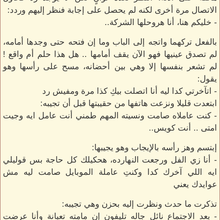
الاتصال مرة أخرى لكنه لم يحصل على إجابة فنظر إليهم وردد:
- خليكم هنا، أنا هروحلها الشركة..
بالفعل تركهما واتجه إلى الباب وما إن فتحه حتى وجدها أمامه،
لم تصدق عينيها فهو الآن يقف أمامها .. هل هذا حلم أم واقع !
لم تشعر بنفسها إلا وهي بين أحضانه، مسح على رأسها وهو
يقول:
- اتآخرتي كدا ليه أنا اتصلت بيكِ كذا مرة ومفيش رد
ابتعدت قليلا ونزعت هاتفها من حقيبتها قبل أن تجيبه:
- كنت عاملاه صامت ونسيته المهم طمني أنت عامل ايه وجيت
امتى .. أنت كويس..
إبتسم وهز رأسه بالإيجاب وهو يجيبها:
- أنا زي الفل ورجعت النهارده، هحكيلك كل حاجة بس قوليلي
ايه اللي آخرك كدا وكنتِ عاملة الموبايل صامت ليه مش
عوايدك يعني
تذكرت ما حدث ونظرت إليه بحزن وهي تجيبه:
- بعد الاجتماع نائل جاله تليفون إن مامته تعبانة وأنا عرضت