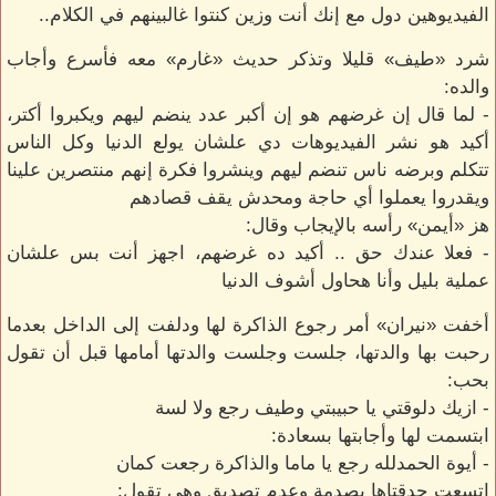
الفيديوهين دول مع إنك أنت وزين كنتوا غالبينهم في الكلام..
شرد «طيف» قليلا وتذكر حديث «غارم» معه فأسرع وأجاب
والده:
- لما قال إن غرضهم هو إن أكبر عدد ينضم ليهم ويكبروا أكتر،
أكيد هو نشر الفيديوهات دي علشان يولع الدنيا وكل الناس
تتكلم وبرضه ناس تنضم ليهم وينشروا فكرة إنهم منتصرين علينا
ويقدروا يعملوا أي حاجة ومحدش يقف قصادهم
هز «أيمن» رأسه بالإيجاب وقال:
- فعلا عندك حق .. أكيد ده غرضهم، اجهز أنت بس علشان
عملية بليل وأنا هحاول أشوف الدنيا
أخفت «نيران» أمر رجوع الذاكرة لها ودلفت إلى الداخل بعدما
رحبت بها والدتها، جلست وجلست والدتها أمامها قبل أن تقول
بحب:
- ازيك دلوقتي يا حبيبتي وطيف رجع ولا لسة
ابتسمت لها وأجابتها بسعادة:
- أيوة الحمدلله رجع يا ماما والذاكرة رجعت كمان
اتسعت حدقتاها بصدمة وعدم تصديق وهي تقول: