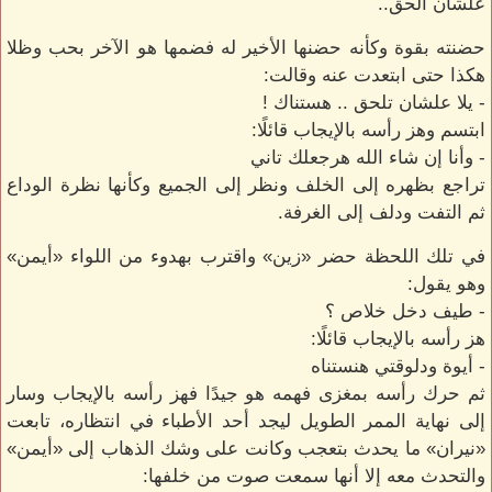
علشان ألحق..
حضنته بقوة وكأنه حضنها الأخير له فضمها هو الآخر بحب وظلا
هكذا حتى ابتعدت عنه وقالت:
- يلا علشان تلحق .. هستناك !
ابتسم وهز رأسه بالإيجاب قائلًا:
- وأنا إن شاء الله هرجعلك تاني
تراجع بظهره إلى الخلف ونظر إلى الجميع وكأنها نظرة الوداع
ثم التفت ودلف إلى الغرفة.
في تلك اللحظة حضر «زين» واقترب بهدوء من اللواء «أيمن»
وهو يقول:
- طيف دخل خلاص ؟
هز رأسه بالإيجاب قائلًا:
- أيوة ودلوقتي هنستناه
ثم حرك رأسه بمغزى فهمه هو جيدًا فهز رأسه بالإيجاب وسار
إلى نهاية الممر الطويل ليجد أحد الأطباء في انتظاره، تابعت
«نيران» ما يحدث بتعجب وكانت على وشك الذهاب إلى «أيمن»
والتحدث معه إلا أنها سمعت صوت من خلفها: