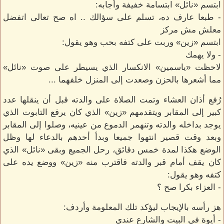
ابتسم «نائل» ابتسامة خفيفة وأجابه:
- طبعا عارف ده، تسلم على سؤالك .. اه صح تعالى اتفضل
معلش مش مركز
ابتسم «زين» وربت على كتفه بحب وهو يقول:
- ولا يهمك
لاحظت «ياسمين» الانكسار الذي يسيطر على صوت «نائل»
مما أشعرها بالحزن وصعدت إلى المنزل خلفهما ...
رُفع أذان العشاء وتمت الصلاة على والدته قبل أن ينقلها عدد
كبير إلى المقابر ويتقدمهم «زين» الذي كان يرفع التابوت الذي
يوجد بداخله والدته وتنهمر الدموع من عينيه، وصلوا إلى المقابر
وبعد وقت قصير انتهوا جميعا وبدأ أحدهم بالدعاء لها وظل
الوضع هكذا لمدة خمس دقائق، رحل الجميع وبقى «نائل» الذي
كان يقف أمام قبر والدته فاقترب منه «زين» ووضع يده على
كتفه وهو يقول:
- العزاء بكرا صح ؟
هز رأسه بالإيجاب ليؤكد تلك المعلومة وأردف:
- أيوة في البيت والشارع عندي