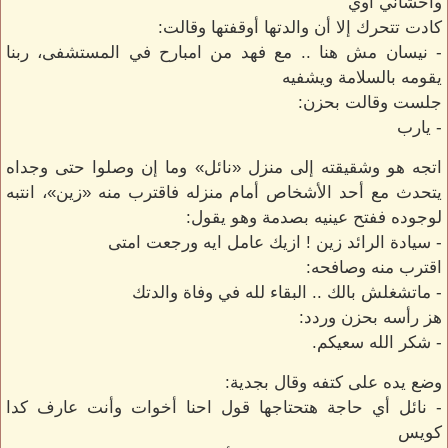
واحشاني أوي
كادت تتحرك إلا أن والدتها أوقفتها وقالت:
- نيسان مش هنا .. مع فهد من امبارح في المستشفى، ربنا
يقومه بالسلامة ويشفيه
جلست وقالت بحزن:
- يارب
اتجه هو وشقيقته إلى منزل «نائل» وما إن وصلوا حتى وجداه
يتحدث مع أحد الأشخاص أمام منزله فاقترب منه «زين»، انتبه
لوجوده ففتح عينيه بصدمة وهو يقول:
- سيادة الرائد زين ! ازيك عامل ايه ورجعت امتى
اقترب منه وصافحه:
- ماتشغلش بالك .. البقاء لله في وفاة والدتك
هز رأسه بحزن وردد:
- شكر الله سعيكم.
وضع يده على كتفه وقال بجدية:
- نائل أي حاجة هتحتاجها قول احنا أخوات وأنت عارف كدا
كويس