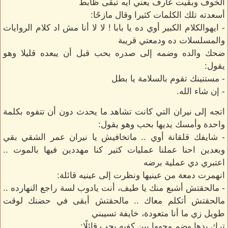
الخوف وبقيت عارف يعني ايه تبقى ظابط
أسعدته تلك الكلمات كثيرا وقال مازحًا:
- ايهوالكلام الكبير أوي ده يا بابا ! لا لا أنا مش اد كلام الروايات
والمسلسلات ده ودمعتي قريبة
ضحك والده وضمه إلى صدره بحب قبل أن يبعده قليلا وهو
يقول:
- مستنينك تقوم بالسلامة يا بطل
- إن شاء الله.
اتجه إلى نيران التي كانت تشاهد ما يحدث دون أن تتفوه بكلمة
واحدة وأمسك يديها بحب وهو يقول:
- شايفك قلقانة أوي .. ماتخافيش يا نيران عمر الشقي بقي
وبعدين احنا عملنا عمليات كتير كنا مهددين فيها بالموت ..
اعتبري دي عملية برضه
انهمرت دمعة من عينيها ونظرت إلى عينيه قائلة:
- مالحقتش أشبع منك يا طيف، أنت يادوب لسة راجع النهارده ..
مالحقتش أتكلم معاك .. مالحقتش أبقى في حضنك لوقت
طويل زي ما أنا متعودة، خايفة تسيبني
ترك يدها وضم وجهها بين كفيه بحب قائلًا: