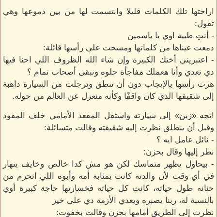
اراحتها تلك الكلمات قليلا وابتسمت لها من بين دموعها وهي
تقول:
- أنتِ طيبة اوي يا ياسمين
دمعت عيناها من كلماتها ومسحت على رأسها قائلة:
- اعتبريني أختك الكبيرة وإن شاء الله الظروف اللي احنا فيها
دي تعدي وأنا هعملك مفاجأة حلوة ونبقى أصحاب تمام ؟
هزت رأسها بالإيجاب دون أن تنطق وترجلت من السيارة ذاهبة
إلى شقيقها الذي كان واقفًا وكأنه منعزل عن العالم من حوله.
اتجه «زين» إلى سيارته واستقل المقعد الأمامي خلف المقود
وقبل أن ينطلق نظرت إليه شقيقته وقالت متسائلة:
- نائل عامل ايه ؟
نظر إليها وقال بحزن:
- بيحاول يظهر متماسك لكن هو مش كدا خالص وخايف ينهار
في أي وقت لأن والدته كانت بمثابة أمه وأبوه اللي اتحرم من
حنانه طول حياته، كانت كل حياته فخسارتها حاجة كبيرة أوي
بالنسبة له، ربنا يصبره ويعدي الأزمة دي على خير
نظرت إلى الطريق أمامها بحزن وقالت بخفوت: