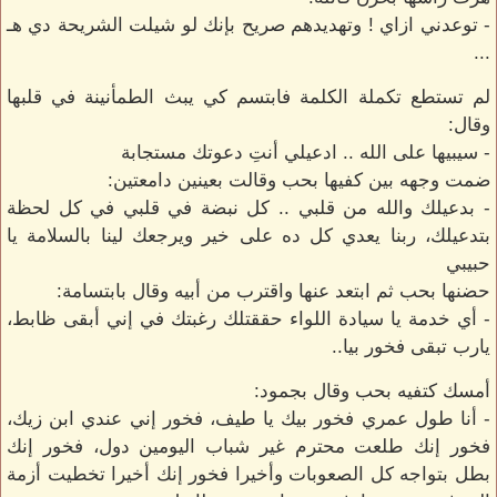
- توعدني ازاي ! وتهديدهم صريح بإنك لو شيلت الشريحة دي هـ
...
لم تستطع تكملة الكلمة فابتسم كي يبث الطمأنينة في قلبها
وقال:
- سيبيها على الله .. ادعيلي أنتِ دعوتك مستجابة
ضمت وجهه بين كفيها بحب وقالت بعينين دامعتين:
- بدعيلك والله من قلبي .. كل نبضة في قلبي في كل لحظة
بتدعيلك، ربنا يعدي كل ده على خير ويرجعك لينا بالسلامة يا
حبيبي
حضنها بحب ثم ابتعد عنها واقترب من أبيه وقال بابتسامة:
- أي خدمة يا سيادة اللواء حققتلك رغبتك في إني أبقى ظابط،
يارب تبقى فخور بيا..
أمسك كتفيه بحب وقال بجمود:
- أنا طول عمري فخور بيك يا طيف، فخور إني عندي ابن زيك،
فخور إنك طلعت محترم غير شباب اليومين دول، فخور إنك
بطل بتواجه كل الصعوبات وأخيرا فخور إنك أخيرا تخطيت أزمة