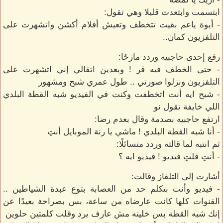
ابتسمت وابتعدت قليلا وهي تقول:
- أيوة ياعم بقيت تتخطف وتعيش أفلام أكشن واتشهرت على
التلفزيون كمان..
رفع إحدى حاجبيه وردد مازحًا:
- حتى الخطف فيه قر ! وبعدين اتقالي إني اتشهرت على
التلفزيون ونزلوا صورتي .. طول عمري شبح ومشهور
- شبح ايه أنت اتخطفت وكنت في الفيديو شبه القطة البلدي
اللي خايفة تقول نو
ارتفع حاجبيه بصدمة وقال بعدم رضا:
- أنا شبه القطة البلدي ! ماشي يا رنة الموبايل أنتِ
ثم انتبه لما قالته وردد متسائلًا:
- أنتِ قلتِ فيديو ! فيديو ايه ؟
أشارت إلى التلفاز وقالت:
- فيديو وأنت بتكلم حد من العصابة بتوع عبدة الشياطين ..
القنوات كلها كانت عارضاه من ساعة، بس بصراحة بعيدًا عن
إنك شبه القطة بس خليته مش عارف يرد وقلت كلمتين حلوين