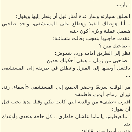
- يارب.
انطلق بسيارته وسار عدة أمتار قبل أن ينظر إليها ويقول:
- أنا هوصلك الفيلا وهطلع على المستشفى، واحد صاحبي
هيعمل عملية ولازم أكون جنبه
عقدت حاجبيها بتعجب وقالت متسائلة:
- صاحبك مين ؟
نظر إلى الطريق أمامه وردد بغموض:
- صاحبي من زمان .. هبقى أحكيلك بعدين
بالفعل أوصلها إلى المنزل وانطلق في طريقه إلى المستشفى
...
مر الوقت سريعًا وحضر الجميع إلى المستشفى «أسماء، رنة،
نيران، رماح، أيمن، فاطمة»
اقترب «طيف» من والدته التي كانت تبكي وقبل يدها بحب قبل
أن يقول:
- ماتعيطيش يا ماما علشان خاطري .. كل حاجة هتعدي وأوعدك
بده
هزت رأسها بحزن قائلة: