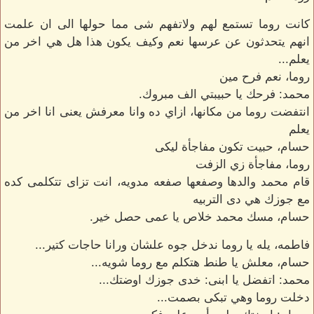
كانت روما تستمع لهم ولاتفهم شى مما حولها الى ان علمت
انهم يتحدثون عن عرسها نعم وكيف يكون هذا هل هي اخر من
يعلم...
روما، نعم فرح مين
محمد: فرحك يا حبيبتي الف مبروك.
انتفضت روما من مكانها، ازاي ده وانا معرفش يعنى انا اخر من
يعلم
حسام، حبيت تكون مفاجأة ليكى
روما، مفاجأة زي الزفت
قام محمد والدها وصفعها صفعه مدويه، انت تزاى تتكلمى كده
مع جوزك هي دى التربيه
حسام، مسك محمد خلاص يا عمى حصل خير.
فاطمه، يله يا روما ندخل جوه علشان ورانا حاجات كتير...
حسام، معلش يا طنط هتكلم مع روما شويه...
محمد: اتفضل يا ابنى: خدى جوزك اوضتك...
دخلت روما وهي تبكى بصمت...