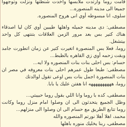
قامت روما وارتدت ملابسها واخدت شنطتها ونزلت وتوجهوا
جميعا الى مدينه المنصوره...
سلوى، انا مبسوطه أوي انى هروح المنصوره.
مصطفى: دى مدينه جميله واهلها طيبين أوي كان ليا اصدقاء
هناك كتير بس بعد مرور الزمن العلاقات بتنتهى كل واحد
بيتشغل.
روما، فعلا بس المنصورة اتغيرت كتير عن زمان اتطورت جامد
وبقت زحمه أوي زي القاهره بالظبط...
حسام: بس احلى بنات بنات المنصوره ولا ايه...
مصطفى: طبعا طول عمرهم احلى بنات معروفه في مصر ان
بنات المنصورة اجمل بنات بس اوعى تقول لوالدتك
روما، ههههههههههه انا هفتن عليك يا بابا.
مصطفى، كده با روما وانا اللي بقول روما حبيبتي...
وظل الجميع يتحدثون الى ان وصلوا امام منزل روما وكانت
روما تتابع الطريق مع حسام الى ان وصلوا الى منزلهم...
محمد، اهلا أهلا نورتم المنصوره والله
مصطفى، ربنا يخليك منوره باهلها