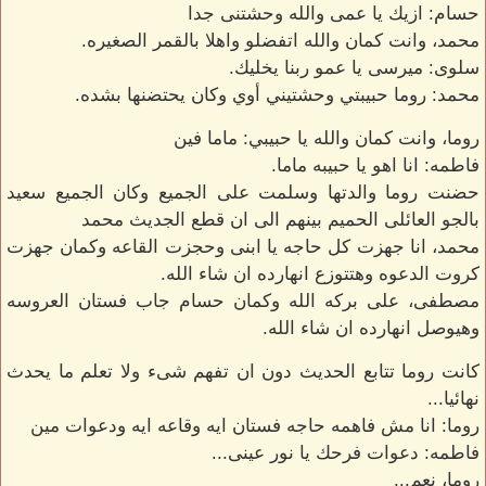
حسام: ازيك يا عمى والله وحشتنى جدا
محمد، وانت كمان والله اتفضلو واهلا بالقمر الصغيره.
سلوى: ميرسى يا عمو ربنا يخليك.
محمد: روما حبيبتي وحشتيني أوي وكان يحتضنها بشده.
روما، وانت كمان والله يا حبيبي: ماما فين
فاطمه: انا اهو يا حبيبه ماما.
حضنت روما والدتها وسلمت على الجميع وكان الجميع سعيد
بالجو العائلى الحميم بينهم الى ان قطع الجديث محمد
محمد، انا جهزت كل حاجه يا ابنى وحجزت القاعه وكمان جهزت
كروت الدعوه وهتتوزع انهارده ان شاء الله.
مصطفى، على بركه الله وكمان حسام جاب فستان العروسه
وهيوصل انهارده ان شاء الله.
كانت روما تتابع الحديث دون ان تفهم شىء ولا تعلم ما يحدث
نهائيا...
روما: انا مش فاهمه حاجه فستان ايه وقاعه ايه ودعوات مين
فاطمه: دعوات فرحك يا نور عينى...
روما، نعم...