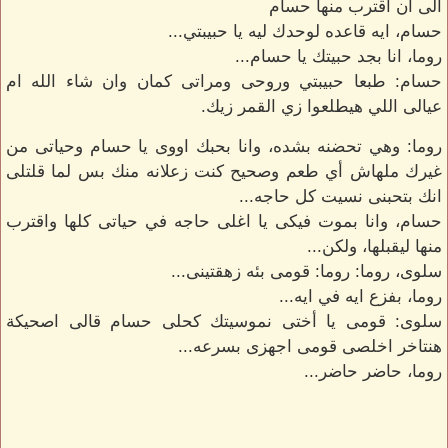
الى ان اقترب منها حسام
حسام، ايه قاعده لوحدك ليه يا حبيبتي...
روما، انا بجد حبيتك يا حسام...
حسام: طبعا حبيبتي وروحى ومراتى كمان وان شاء الله ام
عيالى اللي هيطلعوا زي القمر زيك.
روما: وهي تحضنه بشده، وانا بحبك اووى يا حسام وحياتى من
غيرك ملهاش أي طعم وصحيح كنت زعلانه منك بس لما قلتلى
انك بتحبنى نسيت كل حاجه...
حسام، وانا بموت فيكى يا اغلى حاجه في حياتى كلها واقترب
منها ليقبلها، ولكن...
سلوى، روما: روما: قومى بئه زهقتينى...
روما، بفزع ايه في ايه...
سلوى: قومى يا أختى نموسيتك كحلى حسام قالى اصحيكة
هنتاخر اخلصى قومى اجهزى بسرعه...
روما، حاضر حاضر...