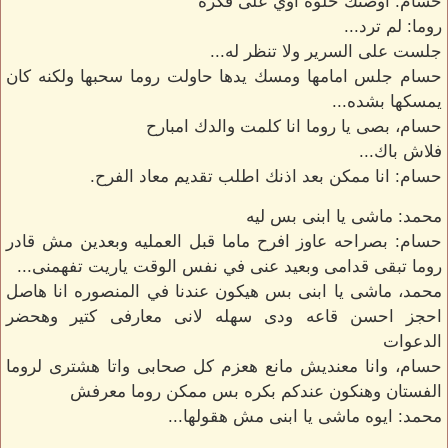
حسام: اوضتك حلوه أوي على فكره
روما: لم ترد...
جلست على السرير ولا تنظر له...
حسام جلس امامها ومسك يدها حاولت روما سحبها ولكنه كان
يمسكها بشده...
حسام، بصى يا روما انا كلمت والدك امبارح
فلاش باك...
حسام: انا ممكن بعد اذنك اطلب تقديم معاد الفرح.
محمد: ماشى يا ابنى بس ليه
حسام: بصراحه عاوز افرح ماما قبل العمليه وبعدين مش قادر
روما تبقى قدامى وبعيد عنى في نفس الوقت ياريت تفهمنى...
محمد، ماشى يا ابنى بس هيكون عندنا في المنصوره انا هاصل
احجز احسن قاعه ودى سهله لانى معارفى كتير وهحضر
الدعوات
حسام، وانا معنديش مانع هعزم كل صحابى واتا هشترى لروما
الفستان وهنكون عندكم بكره بس ممكن روما معرفش
محمد: ايوه ماشى يا ابنى مش هقولها...