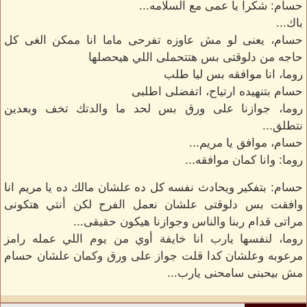
حسام: شكرا يا عمى مع السلامه...
باك...
حسام، يعنى لو مش عاوزه تفرحى ماما انا ممكن الغى كل
حاجه من دلوقتى بس هتتحملى اللي هيحصلها
روما، انا موافقه بس ليا طلب
حسام بتنهيده ارتياح، اتفضلى اطلبى
روما، جوازنا على ورق بس لحد ما والدتك تخف وبعدين
نتطلق...
حسام، موافق يا مريم...
روما: وانا كمان موافقه...
حسام: بتفكير ويحادث نفسه كل ده علشان مالك ده يا مريم انا
وافقت بس دلوقتى علشان نعمل الفرح لكن أنتي هتكونى
مراتى قدام ربنا والناس وجوازنا هيكون حقيقى...
روما، لنفسها يارب انا خايفة أوي من يوم اللي عمله رامز
مرعوبه وعلشان كدا قلت جواز على ورق وكمان علشان حسام
مش بيحبنى سامحنى يارب...