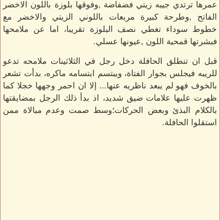
عمرها ترتدي جيبه زيتي فضفاضة ,وفوقها بلوزة باللون الاخضر
الفاتح ,وطرحة كبيرة مربعات باللوني الزيتي والاخضر مع
خطوط سوداء تغطي نصف البلوزة تقريبا، اما عن ملامحها
فبشرتها قمحية اللون ,عيونها عسلي.
قبل ان تنطلق الحافلة دخل رجل في الثلاثينات ملامحه تدعو
للريبه فيجلس بجوار الفتاة، ويبتسم ابتسامه ماكره، بدأت تشعر
بالخوف فهو لم يبعد ناظريه عنها... إلا ان احمر وجهها خجلا كما
ظهرت عليها علامات ضيق شديد، اذ بدأ ذلك الرجل بمضايقتها
بالكلام البذئ وبعض الحركات؛وسط صمت وعدم مبالاة ممن
استقلوا الحافلة.