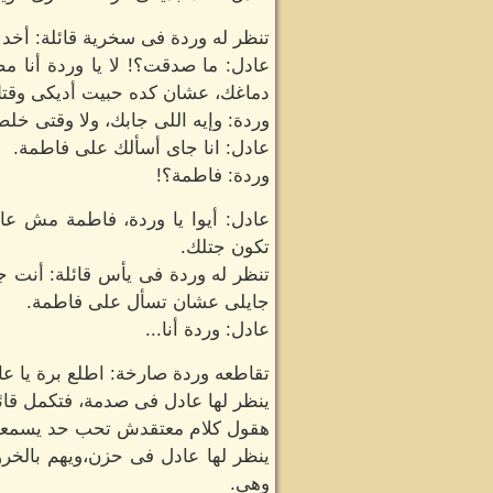
تنظر له وردة فى سخرية قائلة: أخد
عادل: ما صدقت؟! لا يا وردة أنا 
دماغك، عشان كده حبيت أديكى وقت
وردة: وإيه اللى جابك، ولا وقتى خل
عادل: انا جاى أسألك على فاطمة.
وردة: فاطمة؟!
عادل: أيوا يا وردة، فاطمة مش عارف
تكون جتلك.
تنظر له وردة فى يأس قائلة: أنت ج
جايلى عشان تسأل على فاطمة.
عادل: وردة أنا...
تقاطعه وردة صارخة: اطلع برة يا عا
ينظر لها عادل فى صدمة، فتكمل قائ
هقول كلام معتقدش تحب حد يسمعه
ينظر لها عادل فى حزن،ويهم بالخر
وهى.