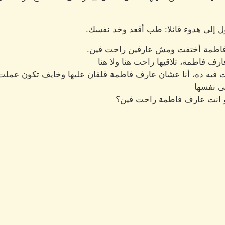
ول إلى هدوء قائلا: طب أقعد وخد نفسك.
 فاطمة أختفت ومش عارفين راحت فين.
رف فاطمة، تلاقيها راحت هنا ولا هنا
 أنت فيه ده، أنا عشان عارف فاطمة قلقان عليها وخايف تكون عمل
ى نفسها
هو انت عارف فاطمة راحت فين؟