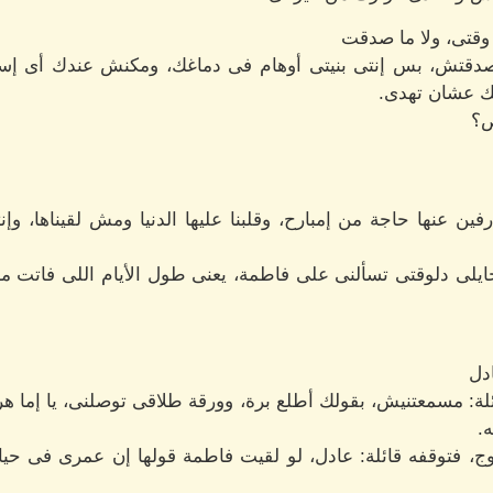
 وقتى، ولا ما صدقت
مصدقتش، بس إنتى بنيتى أوهام فى دماغك، ومكنش عندك أى إس
ك عشان تهدى.
ص؟
ين عنها حاجة من إمبارح، وقلبنا عليها الدنيا ومش لقيناها، و
ايلى دلوقتى تسألنى على فاطمة، يعنى طول الأيام اللى فاتت مس
دل
لة: مسمعتنيش، بقولك أطلع برة، وورقة طلاقى توصلنى، يا إما هر
.
وج، فتوقفه قائلة: عادل، لو لقيت فاطمة قولها إن عمرى فى حي