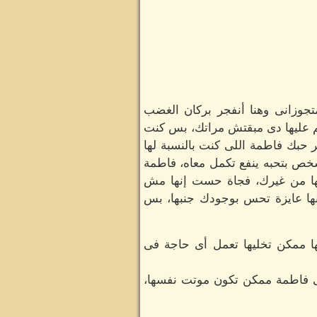
وزانى وهنا أنفجر بركان الغضب
كلم عليها دى مبقتش مراتك، بس كنت
حبك فاطمة اللى كنت بالنسبة لها
ص بتحبه ينفع تكمل معاه، فاطمة
اتها من غيرك، فجاة حست إنها مش
نها عايزة تحس بوجودك جنبها، بس
يها ممكن تخليها تعمل أى حاجة فى
عنى فاطمة ممكن تكون موتت نفسها،