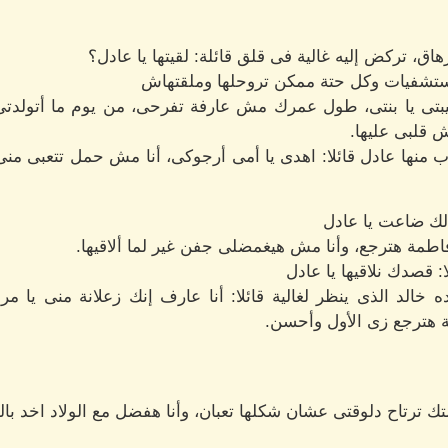
رهاق، تركض إليه غالية فى قلق قائلة: لقيتها يا عادل؟
المستشفيات وكل حتة ممكن تروحلها وملقتهاش
بيبتى يا بنتى، طول عمرك مش عارفة تفرحى، من يوم ما أتولدت
 قلبى عليها.
ب منها عادل قائلا: اهدى يا أمى أرجوكى، أنا مش حمل تتعبى منى إ
الك ضاعت يا عادل
اطمة هترجع، وأنا مش هيغمضلى جفن غير لما ألاقيها.
 قصدك نلاقيها يا عادل
خالد الذى ينظر لغالية قائلا: أنا عارف إنك زعلانة منى يا
 هترجع زى الأول وأحسن.
متك ترتاح دلوقتى عشان شكلها تعبان، وأنا هفضل مع الولاد اخد بال