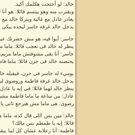
خالد: لو أحتجت هكلمك أكيد.
ويقترب منه وهو يبتسم قائلا: هو أنا
يغادر عادل مع غالية ويتركا خالد مع ال
يدخل خالد غرفة جاسر ليجده يبكى ع
جاسر: أيوا فيه، هو مش حضرتك عيط
ينظر له خالد فى تعجب قائلا: ماما 
جاسر: أنا بقى مشوفتش ماما مريم، 
يحتضنه خالد فى حزن قائلا: ماما فا
يوميء له جاسر فى حزن، فيقبله خالد
يدخل خالد غرفة فاطمة وروضوى ليجده
ينظر خالد لهما قائلا: فى إيه يا عادل
عادل: من ساعة ما ماما فاطمة مشي
رضوى: هى ماما مش هترجع تانى يا ب
خالد: مين بس اللى قال كده، ماما
قائلا: إيه يا طمطم بس مالك؟
فاطمة: أنا زعلانة عشان كل لما يب