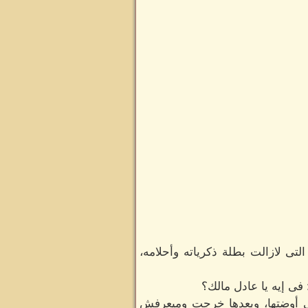
ى لازالت بطلة ذكرياته وأحلامه،
 فى إيه يا عادل مالك؟
فى أوضتها، وبعدها خرجت وميعرفش