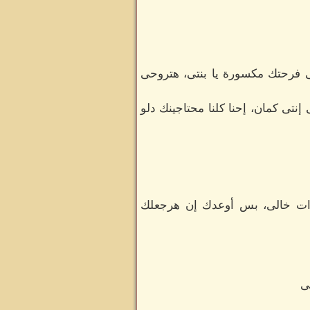
ى فرحتك مكسورة يا بنتى، هتروحى
نتى كمان، إحنا كلنا محتاجينك دلو
 مرات خالى، بس أوعدك إن هرجعلك
ى