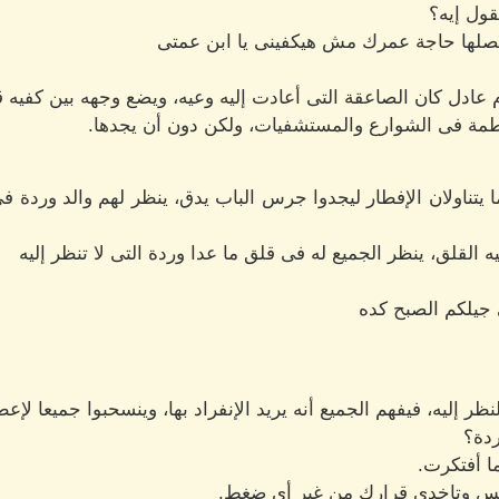
قول إيه؟
صلها حاجة عمرك مش هيكفينى يا ابن عمتى
عادل كان الصاعقة التى أعادت إليه وعيه، ويضع وجهه بين كفيه قائل
مة فى الشوارع والمستشفيات، ولكن دون أن يجدها.
يتناولان الإفطار ليجدوا جرس الباب يدق، ينظر لهم والد وردة فى 
يه القلق، ينظر الجميع له فى قلق ما عدا وردة التى لا تنظر إليه
 جيلكم الصبح كده
ظر إليه، فيفهم الجميع أنه يريد الإنفراد بها، وينسحبوا جميعا لإ
ردة؟
ما أفتكرت.
س وتاخدى قرارك من غير أى ضغط.