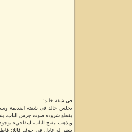
فى شقة خالد:
يجلس خالد فى شقته القديمة وسط ذ
يقطع شروده صوت جرس الباب، ينظر 
ويذهب ليفتح الباب، ليتفاجيء بوجود 
ينظر له عادل فى خوف قائلا: فاطم