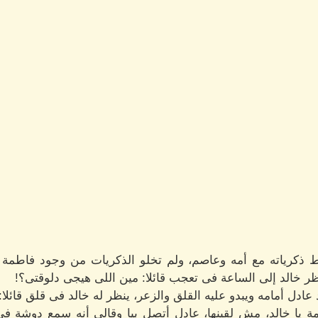
كرياته مع أمه وعاصم، ولم تخلو الذكريات من وجود فاطمة الت
خالد إلى الساعة فى تعجب قائلا: مين اللى هيجى دلوقتى؟!
عادل أمامه ويبدو عليه القلق والزعر، ينظر له خالد فى قلق قائلا:
ة يا خالد، مش لقينها، عادل أتصل بيا وقالى أنه سمع دوشة 