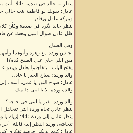
ينظر له خالد فى صدمة قائلا: أنت بت
عادل: بقولك لو فاطمة بنت خالى ح
ويتركه عادل ويغادر.
ينظر خالد لأثره فى صدمة وكأن كلام 
ظل عادل طوال الليل يبحث عن فاط
وفى الصباح:
تجلس وردة مع زهرة وأبوهما وأمهما 
مين اللى جاى على الصبح كده؟!
يفتح الباب، ليتفاجنوا بعادل ويبدو عل
والد وردة: صباح الخير يا عادل
عادل: صباح النور يا عمى، أسف إنى
والدة وردة: لا يا ابنى دا بيتك.
والد وردة: خير يا ابنى فى حاجة؟
ينظر عادل تجاه وردة التى تتجاهل الن
ينظر عادل إلى وردة قائلا: إزيك يا و
تتحاشى وردة النظر إليه قائلة: أخر 
عادل: كنت بديكى فرصة تفكرى كوي