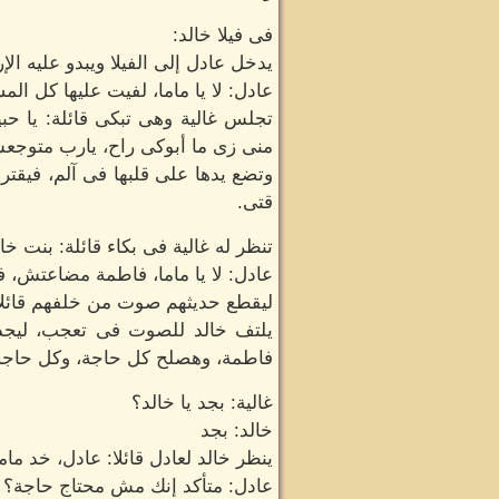
فى فيلا خالد:
يدخل عادل إلى الفيلا ويبدو عليه الإ
عادل: لا يا ماما، لفيت عليها كل 
تجلس غالية وهى تبكى قائلة: يا ح
منى زى ما أبوكى راح، يارب متوجعش
وتضع يدها على قلبها فى آلم، فيقتر
قتى.
تنظر له غالية فى بكاء قائلة: بنت خ
عادل: لا يا ماما، فاطمة مضاعتش، ف
ليقطع حديثهم صوت من خلفهم قائلا:
يلتف خالد للصوت فى تعجب، ليجده 
فاطمة، وهصلح كل حاجة، وكل حاجة
غالية: بجد يا خالد؟
خالد: بجد
ينظر خالد لعادل قائلا: عادل، خد ما
عادل: متأكد إنك مش محتاج حاجة؟