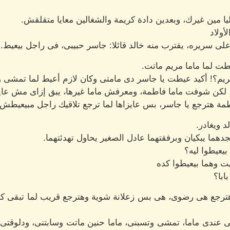
 ليا مين غيرك، وبعدين دادة كريمة والشغالين معايا متقلقش.
أولاد
لى سريره، يقترب منه خالد قائلا: جاسر حبيبى، فى راجل بيعيط.
ت لما ماما مريم ماتت.
مريم؟! أكيد عيطت يا جاسر دى مامتى وكان لازم أعيط لما تمشى 
لكن شوفت ماما فاطمة، ومعرفش ماما غيرها، يبق إزاى مش عايز
طمة هترجع يا جاسر، بس عايزاها لما ترجع تلاقيك راجل مبيعيطش، و
 ويغادر.
ما يبكيان وبرفقتهما عادل الصغير يحاول تهدئتهما.
 بيعيطوا ليه؟
ت وهما بيعيطوا كده
ابا؟
 هترجع هى رضوى، هى بس زعلانة شوية وهترجع قريب لما تبقى ك
قى عندى ماما، تمشى وتسبنى، ماما حنين ماتت وسابتنى، ودلوقتى