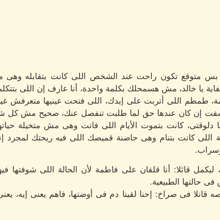
بس متوقع تكون راحت عند الشخص اللى كانت بتقابله وهى متج
وكفاية يا خالد، مش هسمحلك بكلمة واحدة، أنا عارف إن اللى بتت
ة، طمطم اللى أتربت على إيدك، اللى فتحت عينيها متعرفش غير 
كتشفت إن كان عندها حق لما طلبت تنفصل عنك، صحيح مش كل شخ
ا دلوقتى، كانت بتموت الأيام اللى فاتت وهى مش متخيلة حي
ة اللى كانت بتنام وهى حاضنة قميصك اللى فيه ريحتك لمجرد إ
وسراب.
يكمل قائلا: أنا قلقان على فاطمة لأن الحالة اللى شوفتها ف
فى حالتها الطبيعية.
قانلا فى صراخ: إحنا لقينا دم فى أوضتها، فاهم يعنى إيه، ي