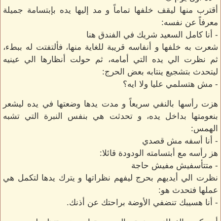
أقترب منها ليقف خلفها تماماً و مد إليها يده بإبتسامة جميلة
معرفاً عن نفسه:
- أنا كامل السعيد شريك في الفندق هنا
شعرت به خلفها و أنفاسه قريبة للغاية منها، فألتفتت له ببطء،
ثم نظرت الي يده التي أمامه، ثم حولت أنظارها الي عينيه
ليتحدث بتشجيع ينتابه بعض الحرج:
- مش هتسلمي عليا ولا ايه؟
هزت رأسها بالنفي سريعاً و مدت يدها وضعتها في يده ليشعر
بنعومتها بداخل يده، و تحدثت هي بنفس النبرة التي تشبه
الهمس:
- أنا أسفه مش قصدي
هز رأسه مع أبتسامته الودودة قائلا:
- متتأسفيش مفيش حاجة
نظرت الي أيديهم بحرج ليفهم نظراتها و يترك يدها لتكمل هي
عملها فتحدث هو:
- أنا هسيبك تنضفي الأوضة براحتك عن أذنك.