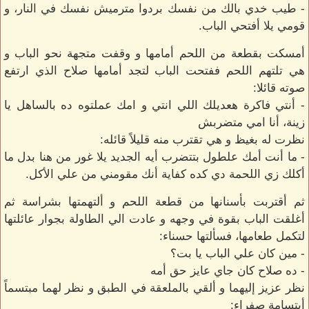
- طيب خدي بالك من نفسك بردوا مترميش نفسك في النار، و
قومي يلا أفتحي الباب.
أمسكت بقطعة من اللحم أمامها و وقفت متجهة نحو الباب و
هي تلتهم اللحم ففتحت الباب لتجد أمامها صلاح الذي ارتفع
صوته قائلا:
- أنتي فاكرة هعديلك اللي انتي و امك عملتوه ده بالساهل يا
زينة، أنا امي متضربش
نظرت له بغيظ و هي تقترب منه قليلاً قائله:
- ما أنت أمك علطول بتتضرب أيه الجديد يلا غور من هنا بدل ما
أكلك زي اللحمة دي كده كفاية أنك مقومني من علي الأكل.
ثم أقتربت بأسنانها من قطعة اللحم و ألتهمتها بشراسة ثم
أغلقت الباب بقوة في وجهه و عادت الي الطاولة بجوار عائلتها
لتكمل طعامها، فسألتها حسناء:
- مين كان علي الباب يا بت؟
- ده صلاح كان جاي عايز حق أمه
نظر عزيز إليهما و ألقي بالملعقة في الطبق و نظر لهما مبتسماً
أبتسامة صفراء: