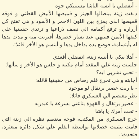
- أتفضلي يا انسه الباشا مستنيكي جوه
دلفت زينة ببنطالها الجينز و قميصها الأبيض القطني و فوقه
قميصها الذي يمزج بين اللون الاحمر و الأسود و هي تفتح كل
أزراره و ترفع أكمامه الي نصف ذراعها و ترتدي حقيبتها علي
كتفها الأيمن فتنتهي عند يسار خصرها، أقتربت منه و مدت يدها
له بأبتسامة، فوضع يده بداخل يدها و أبتسم هو الأخر قائلا:.
- أهلا بيكي يا أنسه زينة، اتفضلي أقعدي
جلست زينة علي المقعد أمام مكتبه و جلس هو الأخر و سألها:
- تحبي تشربي ايه؟
أجابته و هي تخرج قلم رصاص من حقيبتها قائله:
- يا ريت عصير برتقال لو موجود
نظر معتصم الي العسكري قائلا:
- عصير برتقال و القهوة بتاعتي بسرعة يا عبدربه
- تحت أمرك يا باشا
خرج العسكري من المكتب، فوجه معتصم نظره الي زينة التي
قامت بتثبيت خصلاتها بواسطة القلم علي شكل دائرة مبعثرة،
فتحدث:.