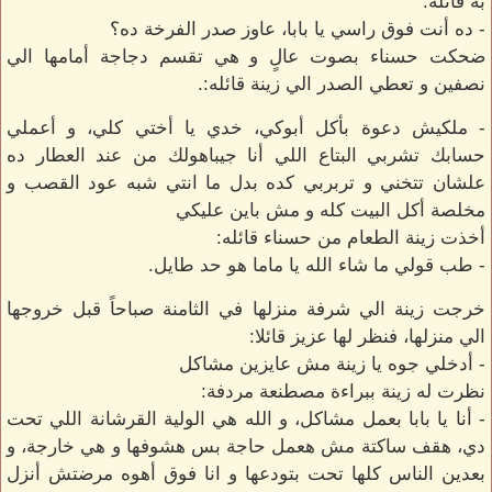
به قائله:
- ده أنت فوق راسي يا بابا، عاوز صدر الفرخة ده؟
ضحكت حسناء بصوت عالٍ و هي تقسم دجاجة أمامها الي
نصفين و تعطي الصدر الي زينة قائله:.
- ملكيش دعوة بأكل أبوكي، خدي يا أختي كلي، و أعملي
حسابك تشربي البتاع اللي أنا جيباهولك من عند العطار ده
علشان تتخني و تربربي كده بدل ما انتي شبه عود القصب و
مخلصة أكل البيت كله و مش باين عليكي
أخذت زينة الطعام من حسناء قائله:
- طب قولي ما شاء الله يا ماما هو حد طايل.
خرجت زينة الي شرفة منزلها في الثامنة صباحاً قبل خروجها
الي منزلها، فنظر لها عزيز قائلا:
- أدخلي جوه يا زينة مش عايزين مشاكل
نظرت له زينة ببراءة مصطنعة مردفة:
- أنا يا بابا بعمل مشاكل، و الله هي الولية القرشانة اللي تحت
دي، هقف ساكتة مش هعمل حاجة بس هشوفها و هي خارجة، و
بعدين الناس كلها تحت بتودعها و انا فوق أهوه مرضتش أنزل