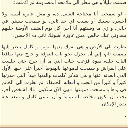
صمتت قليلاً و هي تنظر الي ملامحه المصدومة ثم أكملت:.
- لو سمحت أنا محتاجة الشغل ده، و مش عايزة أسيبه ولا
أخسره بسببك أو بسبب اي حد تاني، لو سمحت سيبني في
حالي، و زي ما وصيتهم أنا أجي كل يوم انضف الأوضة خليهم
يبعدوني عنك خالص، مش عاوزة أشوفك تاني ده الأحسن.
نظرت الي الأرض و هي تفرك يديها بتوتر، و كامل ينظر إليها
بصمت تام، إلي أن تحرك نحو باب الغرفة و خرج منها صافعاً
الباب خلفه بقوة فزعت جنات التي ما أن خرج حتي جلست
علي الفراش و سمحت لدموعها بالهبوط أخيراً علي حبها الأول
الذي أبعدته عنها و هي تتذكر كلمات والدتها جيداً التي حذرتها
كثيراً و كثيراً من الحب و أفعاله الحمقاء، ثم نظرت الي الخاتم
في يدها و مسحت دموعها، فهي الآن ستكون ملك لشخص أخر،
يجب أن تكون مخلصة له تماماً و أن تنسي كامل و تبتعد عنه
بقدر الإمكان.
.