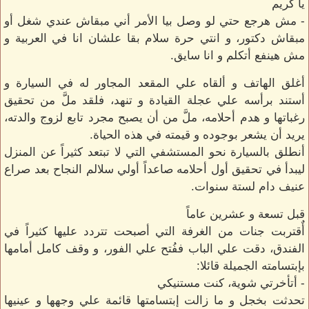
يا كريم
- مش هرجع حتي لو وصل بيا الأمر أني مبقاش عندي شغل أو
مبقاش دكتور، و انتي حرة سلام بقا علشان انا في العربية و
مش هينفع أتكلم و انا سايق.
أغلق الهاتف و ألقاه علي المقعد المجاور له في السيارة و
أستند برأسه علي عجلة القيادة و تنهد، فلقد ملَّ من تحقيق
رغباتها و هدم أحلامه، ملَّ من أن يصبح مجرد تابع لزوج والدته،
يريد أن يشعر بوجوده و قيمته في هذه الحياة.
أنطلق بالسيارة نحو المستشفي التي لا تبتعد كثيراً عن المنزل
ليبدأ في تحقيق أول أحلامه صاعداً أولي سلالم النجاح بعد صراع
عنيف دام لستة سنوات.
قبل تسعة و عشرين عاماً
أٌقتربت جنات من الغرفة التي أصبحت تتردد عليها كثيراً في
الفندق، دقت علي الباب ففُتح علي الفور، و وقف كامل أمامها
بإبتسامته الجميلة قائلا:
- أتأخرتي شوية، كنت مستنيكي
تحدثت بخجل و ما زالت إبتسامتها قائمة علي وجهها و عينيها