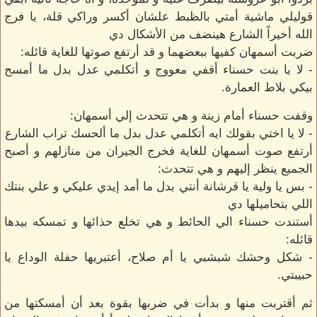
قوليلي ماشية أمتي بالظبط علشان أكسر وراكي قلة، يا فرج
الله أخيراً الشارع هينضف من الأشكال دي
ضربت أسمهان كفيها ببعضهما و قد أرتفع صوتها للغاية قائله:
- لا يا بنت حسناء أقفي معووج و أتكلمي عدل بدل ما أمسح
بيكي بلاط العمارة.
وقفت حسناء أمام زينة و هي تتحدث إلي أسمهان:
- لا يا اختي بقولك ايه أتكلمي عدل بدل ما ألحسك تراب الشارع
أرتفع صوت أسمهان للغاية فخرج الجيران من منازلهم و أصبح
الجميع ينظر إليهم و هي تتحدث:
- بس يا ولية يا قرشانة أنتي بدل ما أمد إيدي عليكي و علي بنتك
اللي بتحاميلها دي
أستندت حسناء الي الحائط و هي تخلع حذائها و تمسكه بيدها
قائله:
- شكل وحشك شبشبي يا أم صلاح، أعتبريها حفلة الوداع يا
حبيبتي.
ثم أقتربت منها و بدأت في ضربها بقوة بعد أن أمسكتها من