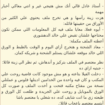
- أستاذ عادل قالي أنك مش هتيجي غير و انتي معاكي أخبار
مهمة
هزت زينة رأسها و هي تخرج ملف يحتوي علي الكثير من
الأوراق من حقيبتها قائله:
- أيوه فعلا، معايا ملف فيه كل المعلومات اللي ممكن تكون
محتاجها علشان تقبض علي خالد الدهشوري
أعطته الملف مكملة:
- معاد الشحنة و هتخرج أزاي اليوم و الوقت بالظبط و الورق
اللي خالد موقعه علشاان يستلم الشحنة و شريكه كمان.
نظر معتصم في الملف بتركيز و أندهاش، ثم نظر الي زينة قائلا:
- جبتيه ازاي ده
- دخلت الفيلا بتاعته و هو مش موجود كانت فاضية روحت علي
المكتب و كان فيه واحدة من الخدامين اديتلها فلوس و عملتلي
نسخة من مفتاح مكتبه فتحت و أخدت الملف و صورت كل
الورق بالموبايل و روحت علي الجريدة و طلعت كل الورق و
طبعته زي ما انت شايف كده، ده شغلي يا معتصم باشا
أبتسم معتصم بإعجاب قائلا:.