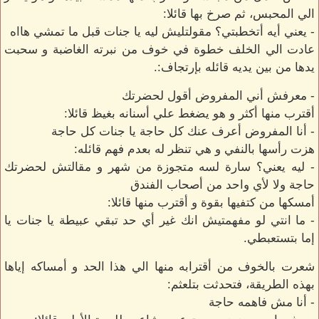
الي المحبس، ثم صرخ بها قائلا:
- يعني أيه أتخطبتي؟ مقولتليش ليه يا جنات قبل ما تمشي هااه
عادت الي الخلف خطوة في خوف من نبرته الغاضبة و سحبت
يدها من بين يديه قائله بإرتجاف:.
- معرفش أني المفروض أقول لحضرتك
أقترب منها أكثر و هو يضغط علي أسنانه بغيظ قائلا:
- أنا المفروض أعرف عنك كل حاجة يا جنات كل حاجة
هزت رأسها بالنفي و هي تنظر له بعدم فهم قائله:
- ليه يعني؟ سارة لسه متجوزة من شهر و مقالتش لحضرتك
حاجة ولا لأي واحد من أصحاب الفندق
أمسكها من كتفيها بقوة و أقترب منها قائلا:
- ما انتي لو مفهمتيش انك غير أي حد تبقي عبيطة يا جنات يا
إما بتستعبطي.
شعرت بالخوف من أقترابه منها الي هذا الحد و أمساكه إياها
بهذه الطريقة، فتحدثت بتلعثم:
- أنا مش فاهمه حاجة