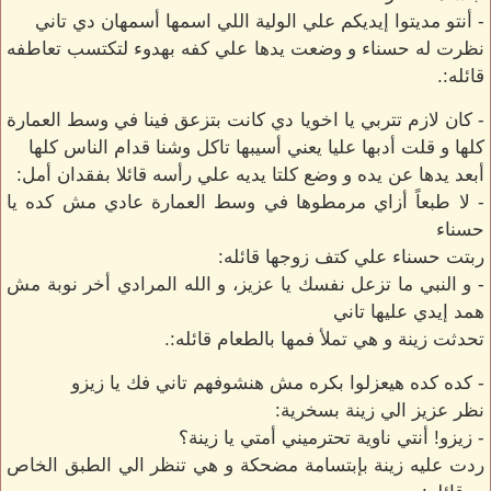
- أنتو مديتوا إيديكم علي الولية اللي اسمها أسمهان دي تاني
نظرت له حسناء و وضعت يدها علي كفه بهدوء لتكتسب تعاطفه
قائله:.
- كان لازم تتربي يا اخويا دي كانت بتزعق فينا في وسط العمارة
كلها و قلت أدبها عليا يعني أسيبها تاكل وشنا قدام الناس كلها
أبعد يدها عن يده و وضع كلتا يديه علي رأسه قائلا بفقدان أمل:
- لا طبعاً أزاي مرمطوها في وسط العمارة عادي مش كده يا
حسناء
ربتت حسناء علي كتف زوجها قائله:
- و النبي ما تزعل نفسك يا عزيز، و الله المرادي أخر نوبة مش
همد إيدي عليها تاني
تحدثت زينة و هي تملأ فمها بالطعام قائله:.
- كده كده هيعزلوا بكره مش هنشوفهم تاني فك يا زيزو
نظر عزيز الي زينة بسخرية:
- زيزو! أنتي ناوية تحترميني أمتي يا زينة؟
ردت عليه زينة بإبتسامة مضحكة و هي تنظر الي الطبق الخاص