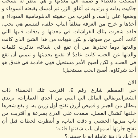
أمسكت بالغطاء و ضمته الي معدتها و هي تنظر له يسحب
جاكيت بدلته و يرتديه ثم أغلق الزر، ثم أمسك بقبعته السوداء و
وضعها علي رأسه، و أقترب من حقيبته الدبلوماسية السوداء و
أخذها و خرج من الغرفة مغلقاً الباب خلفه، لتبتسم هي بحب،
فلقد شعرت بتلك الفراشات في معدتها و بدقات قلبها التي
كانت أعلي من صوتها، و لكن هيهات من هذا الشئ الذي كانت
والدتها دوماً تحذرها من أن تقع في شباكه، تذكرت كلمات
والدتها عن الحب، كانت عادةً لا تقتنع بحديثها و تتمني أن تقع
في الحب، و لكن أصبح الأمر مستحيل فهي خادمة في فندق هو
أحد شركاؤه، أصبح الحب مستحيل!
الآن
حي المقطم شارع رقم 9، اقتربت تلك الحسناء ذات
الشعرالبرتقالي المائل الي البني من أحدي العمارات، ترتدي
بنطال من الجينز و قميص أزرق تفتح أول زرين به، و يقع شعرها
خلفها كشلال العسل، صعدت علي الدرج بسرعة و أقتربت من
باب منزلها الخشبي و دقت الباب، و أنتظرت لحظات قبل أن
تفتح جارتها أسمهان باب شقتتها قائله:
- أزيك يا زينة عاملة ايه يا حبيبتي؟