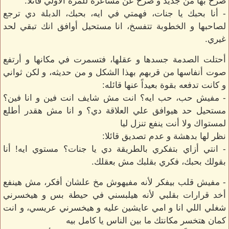
صرخ بها من جديد و صرح عن مشاعره للمرة الأولي قائلا:
- أنا بحبك يا جنات، فهمتي في ايه، بحبك، الدبلة دي ترجع
لصاحبها و الخطوبة تتفسخ، انا مستحيل أوافق انك تبقي لحد
غيري.
أحتلت الصدمة جسدها و عقلها، فتسمرت في مكانها و أرتفع
صوت أنفاسها من قربهم بهذا الشكل و من حديثه، و لكن ثواني
و كانت تدفعه بقوة بعيداً عنها قائله:
- مفيش حب، حب ايه؟ انت مش شايف انت فين و انا فين؟
مستحيل حد هيوافق علي العلاقة دي؟ و انا مش هقدر أطلع
لمستواك ولا أنت ينفع تنزل ليا
نظر لها بدهشة و عدم تصديق قائلا:
- انتي أزاي بتفكري بالطريقة دي يا جنات؟ مستوي ايه! أنا
بقولك بحبك، فكري بقلبك مش بعقلك.
- مفيش قلب بيفكر لأنه مفيهوش مخ علشان أفكر، مش هينفع
أخد قرارات بقلبي لأنه هيلبسني في حيطة بس و هيخسرني
شغلي اللي انا و امي عايشين عليه و هيخسرني عريسي، و انت
كمان هتخسر مكانتك ما بين الناس يا كامل بيه