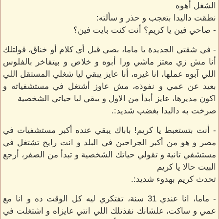
الشغل أهوه
نطقت داليدا بتعجب و حذر و سألته:
- صاحي فين يا كريم؟ أنت كنت بايت فين؟
- في شقتي الجديدة يا ماما، بصي قبل أي كلام أو خناق، قولتلك
أنا مش زي معتز ماشي ورا أبوه و خلاص و بيتفاخر بالفلوس
اللي آبوه عملها، انا غيره، أنا عايز يبقي ليا شغلي المستقل اللي
بعيد عن عمي و نفوذه، مش عاوز أشتغل في مستشفياته و
اكون مديرها، عايز أبدأ من الاول و يبقي ليا حياتي الشخصية
صرخت به داليدا بغضب شديد:.
- أنت بتستعبط يا كريم! باباك يبقي عنده أكبر مستشفيات في
مصر و هو من أكبر الجراحين في البلد و انت رايح تشتغل في
مستشفي تانية و تقولي حياتك الشخصية و تبدأ من الصفر، أرجع
البيت حالا يا كريم
تحدث كريم بهدوء شديد:.
- ماما، انا عندي 31 سنة، تفتكري ليه كل الوقت ده و انا مع
عمي و ساكت، علشانك نفذتلك اللي انتي عايزاه و اشتغلت في