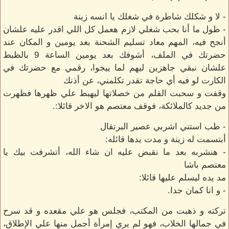
- لا و شكلك شاطرة في شغلك يا انسه زينة
- طول ما أنا بحب شغلي لازم هعمل كل اللي اقدر عليه علشان
أنجح فيه، المهم معاد تسليم الشحنة بعد يومين و المكان عند
حضرتك في الملف، أشوفك بعد يومين الساعة 9 بالظبط
علشان نبقي جاهزين ليهم لما ييجوا، رقمي مع حضرتك في
الكارت لو فيه أي حاجة تقدر تكلمني، عن أذنك
وقفت و سحبت القلم من خصلاتها ليهبط علي ظهرها فظهرت
من جديد كالملائكة، فوقف معتصم هو الاخر قائلا:.
- طب استني اشربي عصير البرتقال
أبتسمت له زينة و مدت يدها قائله:
- هنشربه بعد ما نقبض عليه ان شاء الله، أتشرفت بيك يا
معتصم باشا
مد يده ليسلم عليها قائلا:
- و انا كمان جدا.
تركته و ذهبت من المكتب، فجلس هو علي مقعده و قد سرح
في جمالها الخلاب، فهو لم يري إمرأة أجمل منها علي الإطلاق،