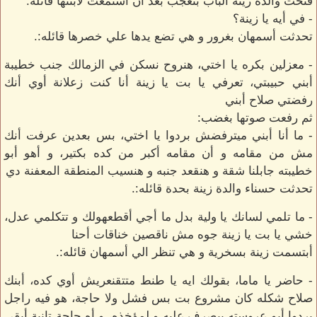
فتحت والدة زينة الباب بتعجب بعد أن أستمعت لأبنتها قائله:
- في أيه يا زينة؟
تحدثت أسمهان بغرور و هي تضع يدها علي خصرها قائله:.
- معزلين بكره يا اختي، هنروح نسكن في الزمالك جنب خطيبة
أبني حبيبتي، تعرفي يا بت يا زينة أنا كنت زعلانة أوي أنك
رفضتي صلاح أبني
ثم رفعت صوتها بغضب:
- ما أنا أبني ميترفضش بردوا يا اختي، بس بعدين عرفت أنك
مش من مقامه و أن مقامه أكبر من كده بكتير، و أهو أبو
خطيبته جابلنا شقة و هنقعد جنبه و هنسيب المنطقة المعفنة دي
تحدثت حسناء والدة زينة بحدة قائله:.
- ما تلمي لسانك يا ولية بدل ما أجي أقطعهولك و تتكلمي عدل،
خشي يا بت يا زينة جوه مش ناقصين خناقات أحنا
أبتسمت زينة بسخرية و هي تنظر الي أسمهان قائله:.
- حاضر يا ماما، بقولك ايه يا طنط متتقنعريش أوي كده، أبنك
صلاح شكله كان مشروع بت بس فشل ولا حاجة، هو فيه راجل
بردوا أبو عروسته بيصرف عليه و لمؤخذه، و أه حاجة تانية أبقي