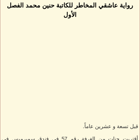
رواية عاشقي المخاطر للكاتبة حنين محمد الفصل
الأول
قبل تسعة و عشرين عاماً.
أقتربت جنات من الغرفة رقم 57 في فندق سميرميس في