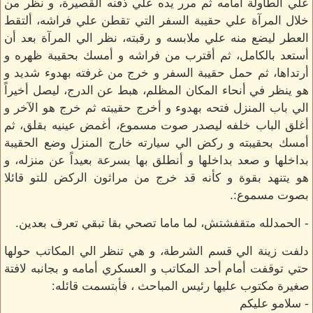
علي الطاولة أمامه ثم مرر يده علي ذقنه القصيرة، و نظر من
خلال المرآة علي حقيبة السفر التي تقطن علي فراشه، ألتقط
العطر ليضع منه علي ملابسه و رقبته، نظر الي المرآة بعد أن
أستعد بالكامل، ثم أقترب من فراشه و أمسك بحقيبة ظهره و
أرتداها، ثم حمل حقيبة السفر و خرج من غرفته بهدوء شديد و
هو ينظر في أنحاء المكان المظلم، هبط عن الدرج، ليصل أخيراً
الي باب المنزل فتحه بهدوء و أخرج حقيبته ثم خرج هو الآخر و
أغلق الباب خلفه ليصدر صوت مسموع، أغمض عينيه بقلق، ثم
أمسك بحقيبته و ركض الي سيارته خارج المنزل وضع الحقيبة
بداخلها و صعد بداخلها و أنطلق بها بسرعة بعيداً عن منزله، و
هو يتنهد بقوة و كأنه قد خرج من مراثون الركض للتو قائلا
بصوت مسموع:.
- الحمدلله متقفشتش، لما ماما تصحي بقا تبقي تعرف بعدين.
دلفت زينة الي قسم الشرطة، و هي تنظر الي المكاتب حولها
حتي توقفت أمام أحد المكاتب و العسكري أمامه و بجانبه لافتة
صغيرة مكتوب عليها رئيس المباحث ، فأبتسمت قائله:
- سلامو عليكم