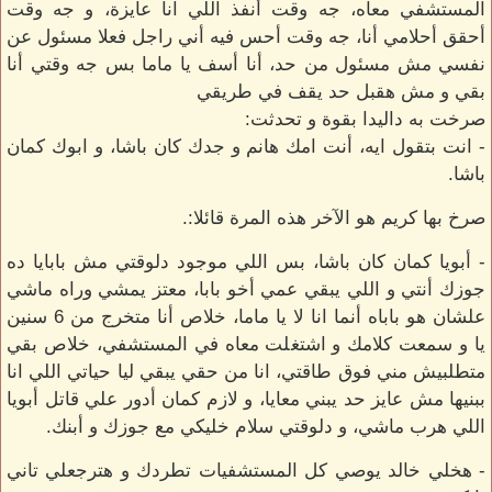
المستشفي معاه، جه وقت أنفذ اللي انا عايزة، و جه وقت
أحقق أحلامي أنا، جه وقت أحس فيه أني راجل فعلا مسئول عن
نفسي مش مسئول من حد، أنا أسف يا ماما بس جه وقتي أنا
بقي و مش هقبل حد يقف في طريقي
صرخت به داليدا بقوة و تحدثت:
- انت بتقول ايه، أنت امك هانم و جدك كان باشا، و ابوك كمان
باشا.
صرخ بها كريم هو الآخر هذه المرة قائلا:.
- أبويا كمان كان باشا، بس اللي موجود دلوقتي مش بابايا ده
جوزك أنتي و اللي يبقي عمي أخو بابا، معتز يمشي وراه ماشي
علشان هو باباه أنما انا لا يا ماما، خلاص أنا متخرج من 6 سنين
يا و سمعت كلامك و اشتغلت معاه في المستشفي، خلاص بقي
متطلبيش مني فوق طاقتي، انا من حقي يبقي ليا حياتي اللي انا
ببنيها مش عايز حد يبني معايا، و لازم كمان أدور علي قاتل أبويا
اللي هرب ماشي، و دلوقتي سلام خليكي مع جوزك و أبنك.
- هخلي خالد يوصي كل المستشفيات تطردك و هترجعلي تاني