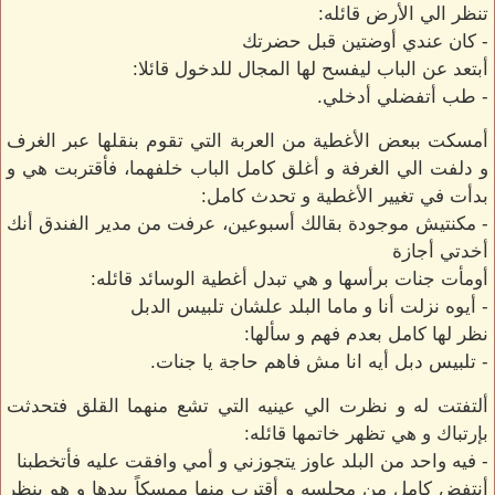
تنظر الي الأرض قائله:
- كان عندي أوضتين قبل حضرتك
أبتعد عن الباب ليفسح لها المجال للدخول قائلا:
- طب أتفضلي أدخلي.
أمسكت ببعض الأغطية من العربة التي تقوم بنقلها عبر الغرف
و دلفت الي الغرفة و أغلق كامل الباب خلفهما، فأقتربت هي و
بدأت في تغيير الأغطية و تحدث كامل:
- مكنتيش موجودة بقالك أسبوعين، عرفت من مدير الفندق أنك
أخدتي أجازة
أومأت جنات برأسها و هي تبدل أغطية الوسائد قائله:
- أيوه نزلت أنا و ماما البلد علشان تلبيس الدبل
نظر لها كامل بعدم فهم و سألها:
- تلبيس دبل أيه انا مش فاهم حاجة يا جنات.
ألتفتت له و نظرت الي عينيه التي تشع منهما القلق فتحدثت
بإرتباك و هي تظهر خاتمها قائله:
- فيه واحد من البلد عاوز يتجوزني و أمي وافقت عليه فأتخطبنا
أنتفض كامل من مجلسه و أقترب منها ممسكاً بيدها و هو ينظر