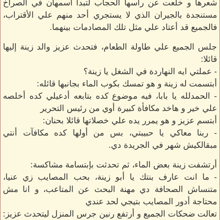
شعرها و خلعت عن رأسها الحجاب لتبدأ أسمهان في الصراخ
مستنجدة بالجيران الذي لا يستجري أحد منهم علي الأقتراب،
فالجميع قد أعتاد علي مثل تلك المصادمات بينهما.
جلس الجميع علي طاولة الطعام، فتحدث عزيز والد زينة إليها
قائلا:
- عملتي ايه النهاردة في الشغل يا زينة؟
أبتسمت له زينة و هو تمسك بكوب الماء بجانبها قائله:
- الحمدلله يا بابا، فيه موضوع كده بتابعه أدعيلي كده أخلصه
علي خير و هاخد مكافأة كبيرة أوي من رئيس التحرير
أبتسم عزيز و هو يمرر يده علي خصلاتها قائلا بحنان:
- ربنا معاكي يا حبيبتي، بس من أولها كده مكافآت أنتي
مبقالكيش شهر في الجريدة دي.
أرتشفت زينة بعض الماء، ثم تحدثت بإبتسامة مشاكسة:
- ما انت عارف بنتك يا أبو زينة، بحب المصايب زي عنيا،
متنساش الصحافة دي مهنة البحث عن المتاعب، و انا مش
محتاجة أدور المصايب بتيجي لحد عندي
تعالت ضحكات الجميع و أرتفع رنين جرس المنزل ليتحدث عزيز: