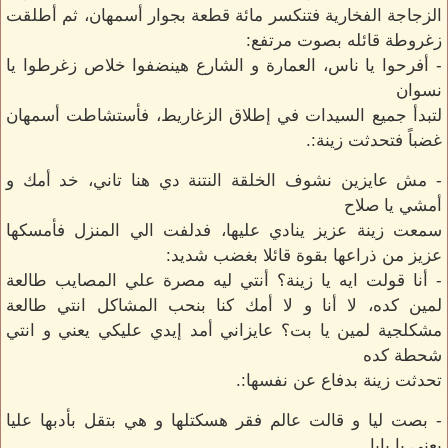
الزجاجة الفخارية فتنكسر مائة قطعة بجوار أسمهان، ثم أطلقت
زغروطة قائله بصوت مرتفع:
- أفرحوا يا ناس، العمارة و الشارع هينضفوا خلاص زغرطوا يا
نسوان
لتبدأ جميع السيدات في إطلاق الزغاريط، فأستشاطت أسمهان
غضباً فتحدثت زينة:.
- مش عايزين نشوف الخلقة النتنة دي هنا تاني، خد أمك و
أمشي يا صلاح
سمعت زينة عزيز ينادي عليها، فدلفت الي المنزل فأمسكها
عزيز من ذراعها بقوة قائلا بغضب شديد:
- أنا قولت ايه يا زينة؟ أنتي ليه مصرة علي المصايب طالعة
لمين كده، لا أنا و لا أمك كنا بنحب المشاكل انتي طالعة
مشكلجية لمين يا بت؟ عايزاني أمد إيدي عليكي يعني و انتي
شحطة كده
تحدثت زينة بدفاع عن نفسها:.
- بصت ليا و قالت عالم فقر هسكتلها و هي بتقل بأدبها عليا
يعني يا بابا