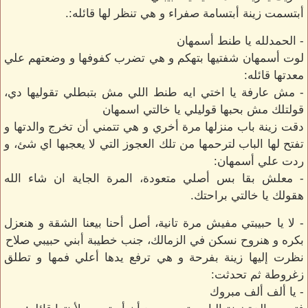
أبتسمت زينة أبتسامة صفراء و هي تنظر لها قائله:.
- الحمدلله يا طنط أسمهان
لوت أسمهان شفتيها بتهكم و هي تضرب كفوفها و وضعتهم علي
معدتها قائله:
- مش عارفة يا اختي ايه طنط اللي مش بتبطلي تقوليها دي،
قولتلك مش بحبها قوليلي يا خالتي اسمهان
دقت زينة باب منزلها مرة أخري و هي تتمني أن تخرج والدتها و
تفتح لها الباب لترحمها من تلك العجوز التي لا يعجبها اي شئ، و
ردت علي أسمهان:
- معلش بقا بس أصلي متعودة، المرة الجاية ان شاء الله
هقولك يا خالتي براحتك.
- لا يا حبيبتي مفيش مرة تانية، أصل أحنا بيعنا الشقة و هنعزل
بكره و هنروح نسكن في الزمالك، جنب خطيبة أبني حبيبي صلاح
نظرت إليها زينة بفرحة و هي ترفع يدها أعلي فمها و تطلق
زغروطة ثم تحدثت:
- يا ألف ألف مبروك