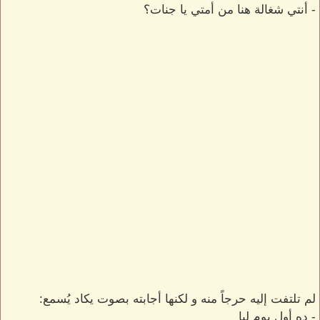
- أنتي شغالة هنا من أمتي يا جنات؟
لم تلتفت إليه حرجاً منه و لكنها أجابته بصوت يكاد يُسمع:
- ده أول يوم ليا