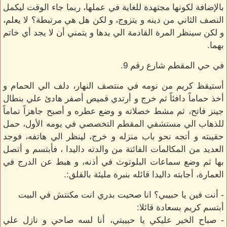
بالإضافة لكونها مجتهدة للغاية في عملها، ربما جاء الوقت ليكمل
النصف الثاني من دينه و يتزوج، و لكن هل هي مرتبطة؟ لا يعلم،
و لكن سينظر المرة القادمة الي يدها و يتمني أن لا يجد أي خاتم
بهما.
في حي المقطم شارع رقم 9.
أستيقظ كريم من نومه في منتصف النهار، دلف الي الحمام و
أخذ حماماً دافئاً ثم خرج و أرتدي قميص أصفر هادئ علي بنطال
جينز فاتح، ثم مشط خصلاته و وضع عطره و أصبح جاهزاً تماماً
للذهاب الي مستشفي المقطم التخصصي في يومه الأول، حمل
حقيبته و أتجه نحو باب منزله و خرج، لينظر الي هاتفه، فوجد
العديد من المكالمات الفائتة من والدته داليدا ، فأبتسم و أتصل
بها ثم وضع سماعات البلوتوث في أذنه، و هبط عن الدرج في
العمارة، أجابته داليدا قائله بنبرة مليئة بالقلق:.
- أنت فين يا حبيبي؟ انا صحيت بدري انت مكنتش في البيت
أبتسم كريم بسعادة قائلا:
- صباح الخير عليكي يا حبيبتي، أنا لسه صاحي و نازل علي