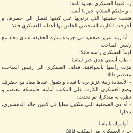
رد عليها العسكري بجدية تامة:
- و عليكم السلام، خير يا أنسه
فتحت حقيبتها التي ترتديها علي كتفها فتصل الي خصرها، و
أخرجت الكارت الشخصي الخاص بها أعطته للعسكري قائلا:.
- أنا زينة عزيز صحفية في جريدة منارة الحقيقة عندي معاد مع
رئيس المباحث
أومأ العسكري رأسه قائلا:
- طب أستني هدي خبر للباشا
هزت رأسها بالموافقة، فدلف العسكري الي رئيس المباحث
معتصم قائلا:
- الأستاذة زينة عزيز بره يا فندم و بتقول عندها معاد مع حضرتك
وضع العسكري الكارت علي المكتب أمامه، فأمسكه معتصم و
نظره به متذكراً، ثم تحدث:
- أه دي الصحفية اللي هتكون معايا في كمين خالد الدهشوري،
دخلها.
- أوامرك يا باشا
خرج العسكري من المكتب قائلا: