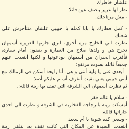
علشان خاطرك
نظر لها عزيز بنصف عين قائلا:
- مش مرتاحلك.
- كمل فطارك يا بابا كمله يا حبيبي علشان متتأخرش علي
شغلك
نظرت الي الخارج مرة أخري، لتري جارتها العزيزة أسمهان
تخرج هي و ولدها صلاح من العمارة و يقفون أمام سيارة،
فأقترب الجيران من أسمهان يودعونها و لكنها أبتعدت عنهم
جميعاً قائله بصوت مرتفع:
- أبعدي عني يا ولية أنتي و هي، أنا رايحة أسكن في الزمالك مع
أبني حبيبي يعني بقيت أتقرف أسلم عليكم أصلا
ثم نظرت أسمهان الي الشرفة التي تقف بها زينة قائله:.
- سلام يا عالم فقر
أمسكت زينة بالزجاجة الفخارية في الشرفة و نظرت الي احدي
جاراتها قائله:
- وسعي كده شوية يا أم سعيد
أبتعدت السيدة عن المكان التي كانت تقف به، لتلقي زينة