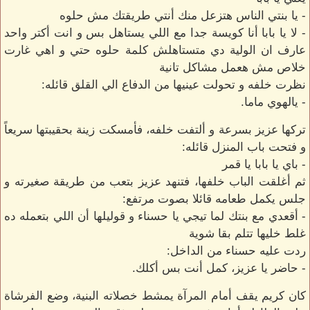
- يا بنتي الناس هتزعل منك أنتي طريقتك مش حلوه
- لا يا بابا أنا كويسة جدا مع اللي يستاهل بس و انت أكتر واحد
عارف ان الولية دي متستاهلش كلمة حلوه حتي و اهي غارت
خلاص مش هعمل مشاكل تانية
نظرت خلفه و تحولت عينيها من الدفاع الي القلق قائله:
- يالهوي ماما.
تركها عزيز بسرعة و ألتفت خلفه، فأمسكت زينة بحقيبتها سريعاً
و فتحت باب المنزل قائله:
- باي يا بابا يا قمر
ثم أغلقت الباب خلفها، فتنهد عزيز بتعب من طريقة صغيرته و
جلس يكمل طعامه قائلا بصوت مرتفع:
- أقعدي مع بنتك لما تيجي يا حسناء و قوليلها أن اللي بتعمله ده
غلط خليها تتلم بقا شوية
ردت عليه حسناء من الداخل:
- حاضر يا عزيز، كمل أنت بس أكلك.
كان كريم يقف أمام المرآة يمشط خصلاته البنية، وضع الفرشاة