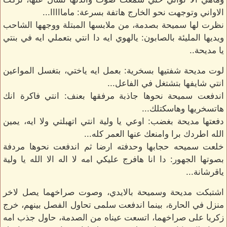
الاواني وتوجهت نحو الخارج هاتفة بسرعة: مامااااا...
نظرت لها سميحة بصدمة، من ملابسها المبتلة ووجهها الشاحب
ويديها المليئة بالصابون: يالهوي ايه دا انتي بتعملي ايه في بنتي
يا مديحة..
لوت مديحة شفتيها بسخرية: بعمل ايه ياختي، بتغسل المواعين
انتي شايفها بتشتغل في الفاعل...
اندفعت سميحة نحوها جاذبة مرفقها بعنف: انتي فاكرة انك
هاتسخريها وهاسكتلك...
دفعتها مديحة بغضب: اوعي يا ولية انتي اتهبلتي ولا ايه، يمين
الله اطردك برا وامنعك عنها العمر كله...
خلعت سميحه حجابها وحدفته ارضا ثم اندفعت نحوها مردفة
بصوتها الجهور: دا انا هافرج عليكي امه لا اله الا الله يا ولية
ياقرشانة...
اشتبكت مديحة وسميحة بالايدي، وصوت صراخهما يصل لاخر
منزل في الحارة، بينما اندفعت سلمى تحاول الفصل بينهم، خرج
زكريا على صراخهما، اتسعت عيناه من الصدمة، حاول جذب امه