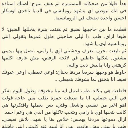
هدأ قليلا من ضحكاته المستمرة ثم هتف بمرح: اصلك استاذة
في انك تبوظي اي مشهد رومانسي في الدنيا تاخدي اوسكار
احسن واحدة تضحك في الرومانسية.
قطبت ما بين حاجبيها بضيق ثم هتفت بنبرة يتخللها الضيق: لا
طبعا ازاي، طب دا ليلى صاحبتي طول عمرها بتقولي انتي
رومانسيه اوي يا شهد.
ثم تابعت بحزن: تعرف وحشتني اوي يا رامي، بتصل بيها بيديني
مشغول شكلها حاطني في لائحة الرفض، مش عارفة اكلمها
كرهتني وانا ماليش ذنب والله.
حاوط هو وجهها سريعا مردفا بحنان: اوعي تعيطي، اوعي عيونك
تعيط انا بتخنق لما بشوفك بتعيطي...
قاطعته هي ببكاء: طب اعمل ايه منا مخنوقة وطول اليوم بفكر
في اللي حصلي، انا ما صدقت حمزة طلب مني حاجه قولت
اهو اغير من نفسي واشغل وقتي، بس بعملها وافتكرتها هي
كانت بتحبها اوي يا رامي وبتحب تاكلها من ايدي هي وعم احمد.
ازال دموعها مردفا بهمس: خلاص بقا يا شهد، بلاش تعيطي،
طب يا ستي مش هاتهور بس انا لسه عند كلمتي انتي فاشلة