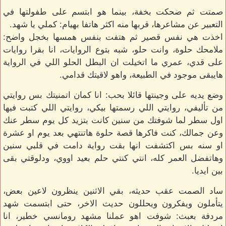
صمتت ثم ضحكت بخفة، بينما هو ابتسم على طفولتها في
التعبير عن مشاعرها، قربها منه اكثر هاتفا بهيام: كملي يا شهد.
اخذت هي نفس قصير ثم هتفت بنفس همسها بخجل واضح:
ملامحك حلوة، وانت حلو، شبه بتوع الروايات، انا بقرا روايات
على قدي، عمري ما اتخيلت ان البطل الحلو اللي في الرواية
هايبقى موجود في الطبيعة، واهو لاقيتك قدامي.
وضع يديه على وجينتها قائلا بحب: انا كمان اتمنيتك بس روايتي
من تأليفي، روايتي اللي رسمتها بيكي، روايتي اللي كتبت فيها
اول سطر لما شوفتك من سنين كانت بتزيد كل يوم سطر عنك
وعن جمالك، كنت فاكرها قصة حلوة هاتنتهي بعد يوم او عشرة
او سنه بس اكتشفت انها بقت رواية دامت في قلبي سنين
وهاتفضل العمر كله، انتي كنتي حلم بعيد اووي، ودلوقتي بقى
بين ايديا.
ساد الصمت عقب حديثه، بقي الاثنين ينظرون لاعين بعض،
يتأملون ويفكرون ويحللون حديث الاخر، حتى ابتسمت شهد
مردفة بعبث: شوفت اهو عملنا مشهد رومانسي خطير، انا