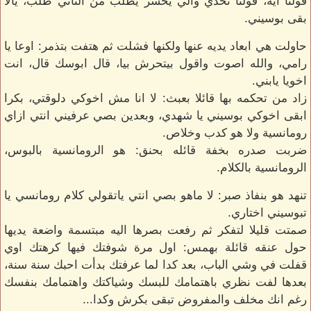
قولنا ايه، قولنا تحدي والي يخسر يطلب من التاني طلب، يالا
بقى بوسيني.
حاولت هي ابعاد يديه عنها ولكنها فشلت ثم هتفت بتذمر: اوعا يا
رامي، والله اصوت واقول بيتحرش بيا، قال ابوسك قال، انت
اخويا يابني.
زاد من تحكمه بها قائلا بعبث: لا انا مش اخوكي دلوقتي، بكرا
ابقى اخوكي بوسيني يا شهدي، وبعدين بصي عرفيني انتي ازاي
رومانسية ولا هو كدب وخلاص.
ضربت صدره بخفة قائله بحنق: هو الرومانسية بالبوس،
الرومانسية بالكلام.
تنهد هو بنفاذ صبر: لا ماهو بصي انتي ياتقولي كلام رومانسي يا
تبوسيني اختاري.
صمتت قليلا لتفكر ثم رفعت بصرها اليه مبتسمة واضعة يديها
حول عنقه قائلة بهمس: اول مرة شوفتك فيها كرهتك اوي
قفلت في وشي الباب، بعد كدا لما عرفتك بدأت احبك سنة سنة،
بعدها لفت نظري باهتمامك للبسك وشياكتك واهتمامك بنفسك
رغم انك مخلف والمفروض تبقى بكرش وكدا...