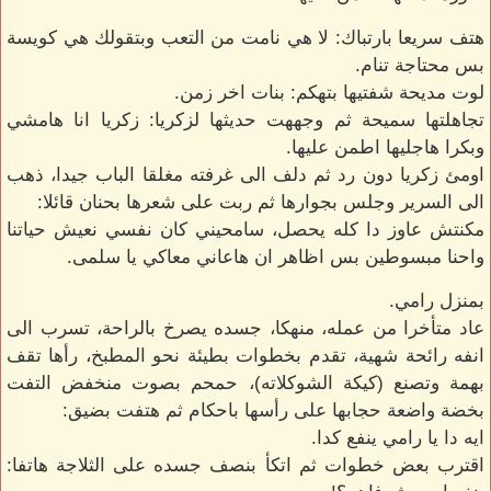
هتف سريعا بارتباك: لا هي نامت من التعب وبتقولك هي كويسة
بس محتاجة تنام.
لوت مديحة شفتيها بتهكم: بنات اخر زمن.
تجاهلتها سميحة ثم وجههت حديثها لزكريا: زكريا انا هامشي
وبكرا هاجليها اطمن عليها.
اومئ زكريا دون رد ثم دلف الى غرفته مغلقا الباب جيدا، ذهب
الى السرير وجلس بجوارها ثم ربت على شعرها بحنان قائلا:
مكنتش عاوز دا كله يحصل، سامحيني كان نفسي نعيش حياتنا
واحنا مبسوطين بس اظاهر ان هاعاني معاكي يا سلمى.
بمنزل رامي.
عاد متأخرا من عمله، منهكا، جسده يصرخ بالراحة، تسرب الى
انفه رائحة شهية، تقدم بخطوات بطيئة نحو المطبخ، رأها تقف
بهمة وتصنع (كيكة الشوكلاته)، حمحم بصوت منخفض التفت
بخضة واضعة حجابها على رأسها باحكام ثم هتفت بضيق:
ايه دا يا رامي ينفع كدا.
اقترب بعض خطوات ثم اتكأ بنصف جسده على الثلاجة هاتفا: