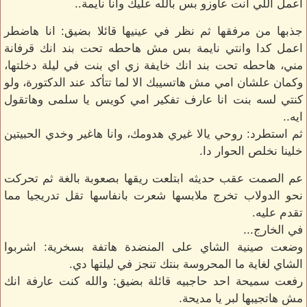
اعمل اللي انت عاوزو بس بالله عليك وانا نايمة..
جذبها من مرفقها ثم نظر في عينيها قائلا بضيق: انا هاضطر
اعمل كدا وانتي نايمة بس مش هاحطه تحت بند انك قرفانة
مني، هاحطه تحت بند انك خايفة زي اي بنت في ليلة دخلتها،
وكمان علشان امي مش هاتسيبك الا لما تتأكد عند الدكتورة، ولو
كنتي لسه بنت انا عارف تفكير امي كويس يا سلمى وهاتقول
ايه..
ثم استطرد: روحي يالا غيري هدومك، وانا هاغير وخدي الحبيتين
خلينا نخلص الحوار دا.
عم الصمت عقب حديثه ابتلعت ريقها بصعوبة بالغة ثم تحركت
نحو الدولاب تخرج ملابسها شعرت بانفاسها تقل تدريجيا مما
تقدم عليه.
في الخارج...
وضعت صينية الشاي على المنضدة هاتفة بسخرية: اشربوا
الشاي لغاية ما المحروسة بنتك تنجز في ليلتها دي.
رفعت سميحة احد حاجبيه قائلة بضيق: والله كنت عارفة انك
مش هاتجيبها لبر يا مديحة.