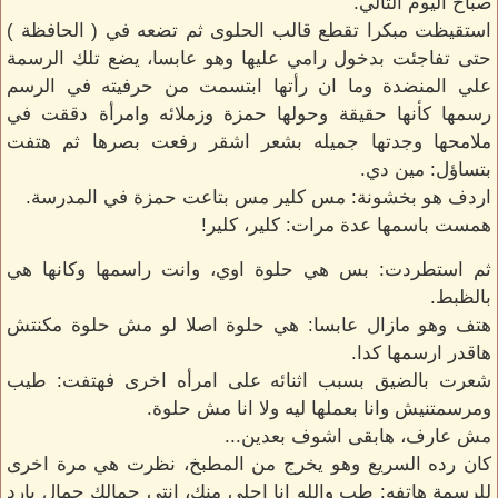
صباح اليوم التالي.
استقيظت مبكرا تقطع قالب الحلوى ثم تضعه في ( الحافظة )
حتى تفاجئت بدخول رامي عليها وهو عابسا، يضع تلك الرسمة
علي المنضدة وما ان رأتها ابتسمت من حرفيته في الرسم
رسمها كأنها حقيقة وحولها حمزة وزملائه وامرأة دققت في
ملامحها وجدتها جميله بشعر اشقر رفعت بصرها ثم هتفت
بتساؤل: مين دي.
اردف هو بخشونة: مس كلير مس بتاعت حمزة في المدرسة.
همست باسمها عدة مرات: كلير، كلير!
ثم استطردت: بس هي حلوة اوي، وانت راسمها وكانها هي
بالظبط.
هتف وهو مازال عابسا: هي حلوة اصلا لو مش حلوة مكنتش
هاقدر ارسمها كدا.
شعرت بالضيق بسبب اثنائه على امرأه اخرى فهتفت: طيب
ومرسمتنيش وانا بعملها ليه ولا انا مش حلوة.
مش عارف، هابقى اشوف بعدين...
كان رده السريع وهو يخرج من المطبخ، نظرت هي مرة اخرى
للرسمة هاتفه: طب والله انا احلى منك، انتي جمالك جمال بارد