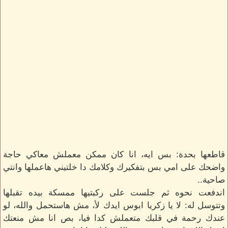
قاطعها بحدة: بس ايه، انا كان ممكن معملش معاكي حاجة
واضحك على امي بس بتفكيرك وكلامك دا خلتيني هاعملها وانتي
صاحية..
اندفعت نحوه ثم جلست على ركبتيها ممسكة بيده تقبلها
وتتوسل له: لا يا زكريا ابوس ايدك لأ، مش هاستحمل والله، لو
عندك رحمة في قلبك متعملش كدا فيا، بص انا مش منعتك