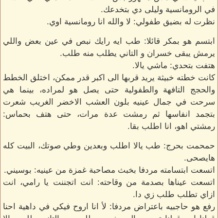
في الرومانسية وليلى دي بتخدعك.
نظرت له بضيق طفولي: لا والله انا رومانسية اوي.
ابتسم هو بمكر قائلا: طب ايه رايك نبص في عين بعض واللي
يرمش يبقى خسران و التاني يطلب منه طلب.
هتفت بتحدي: ماشي يالا.
كانت خطته خبيثة يريد قربها الى اكبر قدر ممكن، اختلق الخطط
والحجج التافهة والطفولية حتى يصل هو لمراده، بينما هي
سرحت في جمال عينيه بلون العشب الاخضر الغريب شعرت
بتجمد انفاسها ثم رمشت عدة مرات، حتى هتف بحماس:
رمشتي اهو، انا اطلب بقا.
حمحمت بحرج: طب يالا اطلب وبعدين وطي صوتك، البيت كله
هايصحى.
اتسعت ابتسامته مردفا بخبث مصاحبة غمزة من عينيه: بوسيني.
اتسعت عيناها بصدمة من وقاحته: انت اتجننت يا رامي، انت
ازاي تطلب طلب زي دا.
رفع هو حاجبيه باعتراض مردفا: لأ انا اروح فيكي في داهية احنا