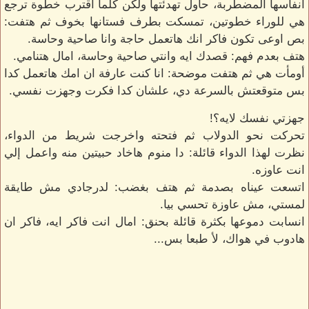
انفاسها المضطربة، حاول تهدئتها ولكن كلما اقترب خطوة ترجع
هي للوراء خطوتين، تمسكت بطرف فستانها بخوف ثم هتفت:
بص اوعى تكون فاكر انك هاتعمل حاجة وانا صاحية وحاسة.
هتف بعدم فهم: قصدك ايه وانتي صاحية وحاسة، امال هتنامي.
أومأت هي ثم هتفت موضحة: انا كنت عارفة ان امك هاتعمل كدا
بس متوقعتش بالسرعة دي، علشان كدا فكرت وجهزت نفسي.
جهزتي نفسك لايه؟!
تحركت نحو الدولاب ثم فتحته واخرجت شريط من الدواء،
نظرت لهذا الدواء قائلة: دا منوم هاخاد حبيتين منه واعمل إلي
انت عاوزه.
اتسعت عيناه بصدمة ثم هتف بغضب: لدرجادي مش طايقة
لمستي، مش عاوزة تحسي بيا.
انسابت دموعها بكثرة قائلة بحنق: امال انت فاكر ايه، فاكر ان
هادوب في هواك، لأ طبعا بس...