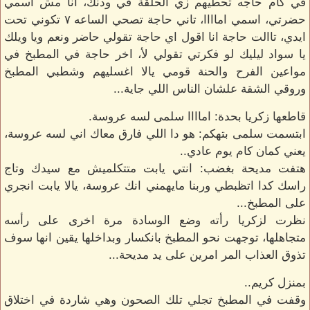
في كام حاجه تحطيهم زي الحلقة في ودنك، انا مش اسمي
حضرتي، اسمي اماااا، تاني حاجة تصحي الساعه ٧ تكوني تحت
ايدي، تاالت حاجة انا اقول اي حاجة تقولي حاضر ونعم ويا ويلك
يا سواد ليليك لو فكرتي تقولي لأ، اخر حاجة في المطبخ في
مواعين الفرح والحنة قومي يالا اغسليهم وشطبي المطبخ
وروقي الشقة علشان الناس اللي جاية...
قاطعها زكريا بحدة: اماااا سلمى لسه عروسة.
ابتسمت سلمى بتهكم: هو دا اللي فارق معاك اني لسه عروسة،
يعني كمان كام يوم عادي..
هتفت مديحة بغضب: انتي يابت متتكلميش مع سيدك وتاج
راسك كدا اتظبطي وربنا مايهمني انك عروسة، يالا يابت انجري
على المطبخ...
نظرت لزكريا رأته وضع الوسادة مرة اخرى على رأسه
متجاهلها، توجهت نحو المطبخ بانكسار وبداخلها يقين انها سوف
تذوق العذاب المر امرين على يد مديحة...
بمنزل كريم..
وقفت في المطبخ تجلي تلك الصحون وهي شاردة في اختلاق