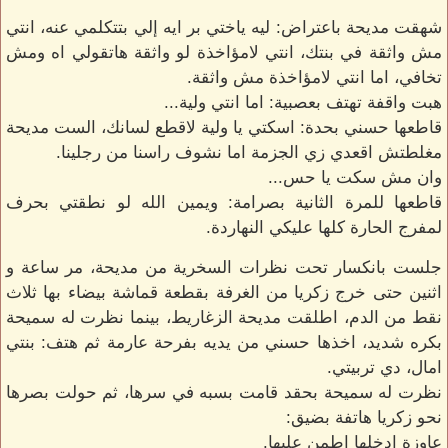
شهقت مديحة باعتراض: ليه ياختي بر ايه إلي بتتكلمي عنه، انتي
مش واثقة في بنتك، انتي لامؤاخذة لو واثقة هاتقولي اه ومش
تخافي، اما انتي لامؤاخذة مش واثقة.
هبت واقفة تهتف بعصبية: اما انتي ولية...
قاطعها حسني بحدة: اسكتي يا ولية لاقطع لسانك، الست مديحة
مغلطتش اقعدي زي الجزمة اما نشوف راسنا من رجلينا.
وان مش سكت يا حس...
قاطعها للمرة الثانية بصرامة: ويمين الله لو نطقتي بحرف
لمفرج الحارة كلها عليكي النهاردة.
جلست بانكسار تحت نظرات السخرية من مديحة، مر ساعة و
اثنين حتى خرج زكريا من الغرفة بقطعة قماشة بيضاء بها ثلاث
نقط من الدم، اطلقت مديحة الزغاريط، بينما نظرت له سميحة
بكره شديد، اخذها حسني من يديه بفرحة عارمة ثم هتف: بنتي
امال، دي تربيتي.
نظرت له سميحة بحقد قامت بسبه في سرها، ثم حولت بصرها
نحو زكريا هاتفة بضيق:
عاوزة ادخلها اطمن عليها.