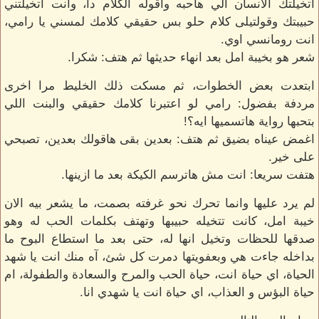
اتخيلتك الانسان الي هاحبه واقوله الكلام دا، وانت اتخيلتني
حبيبتك وقولتيلى كلام حلو بس حقيقي كلامك لمسني يا رامي،
انت رومانسي اوي.
شعر هو بخيبة امل بعد انهاء حديثها ثم هتف: شكرا.
ابتعدت بعض الخطوات، ثم مسكت ذلك الخليط مرا اخرى
مردفة بفضول: رامي لو اعتبرنا كلامك حقيقي والبنت اللي
بتحبها رواية هاتسميها ايه؟!
اغمض عيناه بضيق ثم هتف: بعدين بقى هاقولك بعدين، تصبحي
على خير.
هتفت سريعا: انت مش هاترسم الكيكة بعد ما ازينها.
لم يرد عليها وانما تحرك نحو غرفته بصمت، ما يشعر بيه الان
خيبة امل، كانت تتخيله حبيبها وتهتف بكلمات الحب له وهو
صدقها للحظات وتخيل انها له، حتى بعد ما استطاع البوح ما
بداخله جاءت هي وبعفويتها دمرت كل شئ، آه منك انت يا شهد
الحياة، اي حياة انت، حياة الحب والمرح والسعادة والطفولة، ام
حياة البؤس و العذاب، اي حياة انت يا شهدي انا.