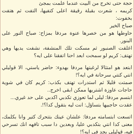
حجة حتى تخرج من البيت عندما علمت بمجئ
كريمه ، شعرت بقبلة رقيقة اعلى كتفيها، التفت ثم هتفت
بخفوت:
صباح الخير
حاوطها هو من خصرها عنوة مردفا بمزاح: صباح النور على
البنور.
اغلقت الصنبور ثم مسكت تلك المنشفة، نشفت يديها وهي
تهتف: كريم لو سمحت ابعد احنا اتفقنا على ايه؟
ابتعد هو امتثالا لرغبتها مردفا بهدوء: حاضر ياستي، الا قوليلي
انتي كنتي سرحانة في ايه؟!
صمتت قليلا ثم استدرات تهتف بكذب: كريم كان في شوية
حاجات عاوزة اشتريها ممكن ابقى اخرج..
ابتسم مردفا: ليلى لما تعوزي تكدبي اكدبي على حد غيري...
عقدت حاجبيها بتساؤل: انت ليه بتقول كدا؟!.
اتسعت ابتسامته مردفا: علشان عينك بتتحرك كتير وانا بكلمك،
معنى كدا انتي بتكدبي عليا، وبعدين دا سبب تافهه انك تسرحي
فيه، قوليلي بجد في ايه؟!