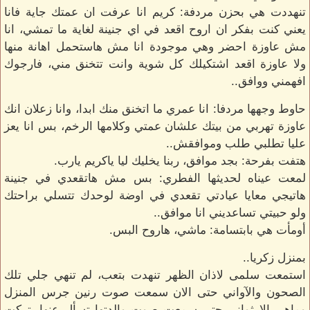
تنهددت هي بحزن مردفة: كريم انا عرفت ان عمتك جاية فانا
يعني كنت بفكر ان اروح اقعد في اي جنينة لغاية ما تمشي، انا
مش عاوزة احضر وهي موجودة انا مش هاستحمل اهانة منها
ولا عاوزة اقعد اشتكيلك كل شوية وانت تتخنق مني، فارجوك
افهمني ووافق..
حاوط وجهها مردفا: انا عمري ما اتخنق منك ابدا، وانا زعلان انك
عاوزة تهربي من بيتك علشان عمتي وكلامها الرخم، بس انا يعز
عليا تطلبي طلب وموافقش..
هتفت بفرحة: بجد موافق، ربنا يخليك ليا ياكريم يارب.
لمعت عيناه لحديثها الفطري: بس مش هاتقعدي في جنينة
هاتيجي معايا عيادتي تقعدي في اوضة لوحدك تتسلي براحتك
ولو حبيتي تساعديني انا موافق..
أومأت هي بابتسامة: ماشي، هاروح البس.
بمنزل زكريا..
استمعت سلمى لاذان الظهر تنهدت بتعب، لم تنهي جلي تلك
الصحون والآواني حتى الان سمعت صوت رنين جرس المنزل
وماهي الا ثواني حتي سمعت صوت والدتها تسأل عنها، تركت