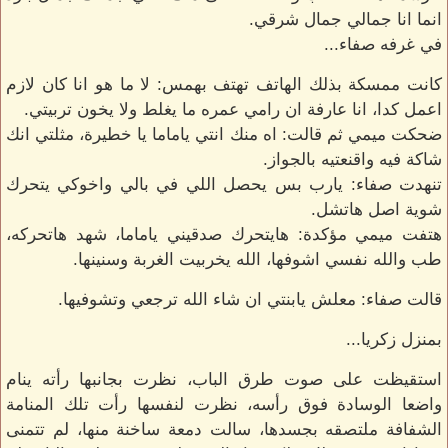
انما انا جمالي جمال شرقي.
في غرفه صفاء...
كانت ممسكة بذلك الهاتف تهتف بهمس: لا ما هو انا كان لازم
اعمل كدا، انا عارفة ان رامي عمره ما يغلط ولا يخون تربيتي.
ضحكت ميمي ثم قالت: اه منك انتي ياماما يا خطيرة، مثلتي انك
شاكة فيه واقنعتيه بالجواز.
تنهدت صفاء: يارب بس يحصل اللي في بالي واخوكي يتحرك
شوية اصل هاتشل.
هتفت ميمي مؤكدة: هايتحرك صدقيني ياماما، شهد هاتحركه،
طب والله نفسي اشوفها، الله يخربيت الغربة وسنينها.
قالت صفاء: معلش يابنتي ان شاء الله ترجعي وتشوفيها.
بمنزل زكريا...
استقيظت على صوت طرق الباب، نظرت بجانبها رأته ينام
واضعا الوسادة فوق رأسه، نظرت لنفسها رأت تلك المنامة
الشفافة ملتصقه بجسدها، سالت دمعة ساخنة منها، لم تتمنى