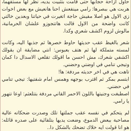
حاول ازاحة حجابها حتى قامت بتثبيت يديه، نظر لها مستفهما،
هربت هي ببصرها: رامي مينفعش احنا هانعيش مع بعض اخوات
زي الاول هو اصلا مفيش حاجة اتغيرت في حياتنا وبعدين خالتي
كانت واضحة من الاول قالت هاتتجوزو علشان الحرمانية،
مالوش لزوم اكشف شعري وكدا.
شعر بالغيظ عقب حديثها حاوط خصرها ثم جذبها اليه، وكانت
لمسته متملكة لها ثم هتف بعبوس: انتي مضايقة ان بقولك
اكشفي شعرك، مش احسن ما اقولك تقلعي الاسدال دا كمان
وتيجي تنامي في اوضتي وحضني.
تاهت هي في اخر حديثه مردفة: ها!
ابتسم بمكر ثم اقترب بوجهه وهمس امام شفتيها: تيجي تنامي
في حضني.
اصطبغت وجنيتها باللون الاحمر القاني مردفة بتتلعثم: اوعا تتهور
يا رامي.
لم يتحكم في نفسه عقب جملتها تلك وصدرت ضحكاته عالية
مصاحبة ببعض الدموع، وضعت يديها بتلقائية على صدره قائله:
هو انا قولت ايه خلاك تضحك بالشكل دا..