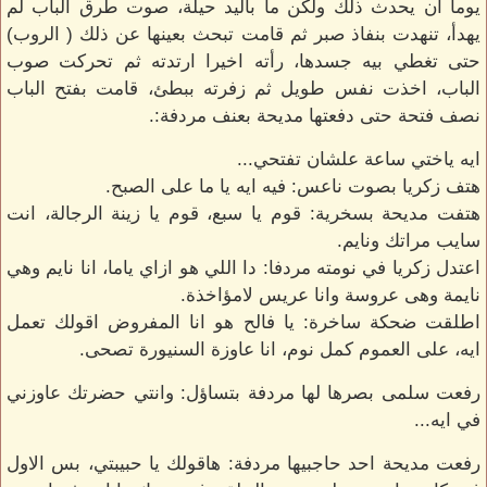
يوما ان يحدث ذلك ولكن ما باليد حيلة، صوت طرق الباب لم
يهدأ، تنهدت بنفاذ صبر ثم قامت تبحث بعينها عن ذلك ( الروب)
حتى تغطي بيه جسدها، رأته اخيرا ارتدته ثم تحركت صوب
الباب، اخذت نفس طويل ثم زفرته ببطئ، قامت بفتح الباب
نصف فتحة حتى دفعتها مديحة بعنف مردفة:.
ايه ياختي ساعة علشان تفتحي...
هتف زكريا بصوت ناعس: فيه ايه يا ما على الصبح.
هتفت مديحة بسخرية: قوم يا سبع، قوم يا زينة الرجالة، انت
سايب مراتك ونايم.
اعتدل زكريا في نومته مردفا: دا اللي هو ازاي ياما، انا نايم وهي
نايمة وهى عروسة وانا عريس لامؤاخذة.
اطلقت ضحكة ساخرة: يا فالح هو انا المفروض اقولك تعمل
ايه، على العموم كمل نوم، انا عاوزة السنيورة تصحى.
رفعت سلمى بصرها لها مردفة بتساؤل: وانتي حضرتك عاوزني
في ايه...
رفعت مديحة احد حاجبيها مردفة: هاقولك يا حبيبتي، بس الاول