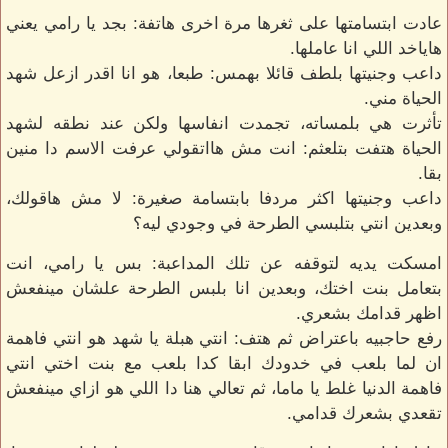
عادت ابتسامتها على ثغرها مرة اخرى هاتفة: بجد يا رامي يعني
هاياخد اللي انا عاملها.
داعب وجنيتها بلطف قائلا بهمس: طبعا، هو انا اقدر ازعل شهد
الحياة مني.
تأثرت هي بلمساته، تجمدت انفاسها ولكن عند نطقه لشهد
الحياة هتفت بتلعثم: انت مش هااتقولي عرفت الاسم دا منين
بقا.
داعب وجنيتها اكثر مردفا بابتسامة صغيرة: لا مش هاقولك،
وبعدين انتي بتلبسي الطرحة في وجودي ليه؟
امسكت يديه لتوقفه عن تلك المداعبة: بس يا رامي، انت
بتعامل بنت اختك، وبعدين انا بلبس الطرحة علشان مينفعش
اظهر قدامك بشعري.
رفع حاجبيه باعتراض ثم هتف: انتي هبلة يا شهد هو انتي فاهمة
ان لما بلعب في خدودك ابقا كدا بلعب مع بنت اختي انتي
فاهمة الدنيا غلط يا ماما، ثم تعالي هنا دا اللي هو ازاي مينفعش
تقعدي بشعرك قدامي.