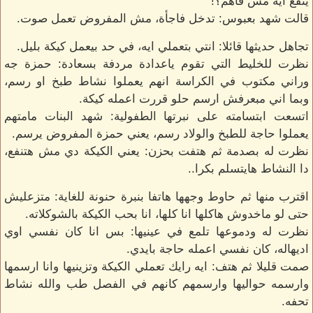
ينفع ايه مش فاهم؟!
قالت شهد بعبوس: تدخل فاجأة، مش المفروض تعمل صوت.
تجاهل حديثها قائلا: انتي بتعملي ايه، في حد بيعمل كيكة بليل.
نظرت للخليط التي تقوم ياعدادة مردفة بسعادة: حمزة جه
وراني مكتوب في الكراسة انهم يعملوا نشاط طبخ او رسم،
وبما اني مبعرفش ارسم حلو قررت اعمله كيكة.
اتسعت ابتسامته على نبرتها الطفولية: شهد البنات مامتهم
يعملوا حاجة للطبخ والولاد رسم، يعني حمزة المفروض يرسم.
نظرت له بصدمة ثم هتفت بحزن: يعني الكيكة دي مش هتنفع،
دا النشاط هايتسلم بكرا..
اقترب منها ثم حاوط وجهها هاتفا بنبرة حنونة للغاية: متزعليش
حتى لو ماخدوش هاكلها انا كلها، انا بحب الكيكة بالشوكلاته.
نظرت له ودموعها تلمع في عينيها: بس انا كان نفسي اوي
اديهاله، كان نفسي اعمله حاجة بايدي.
صمت قليلا ثم هتف: ايه رايك تعملي الكيكة وتزينيها وانا ارسمها
وارسمه حواليها وارسمهم كانهم في الفصل طب والله نشاط
تحفه.