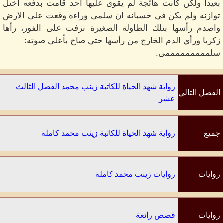
بعيدا ولكن كانت هائجة لم يقوى عليها احد قامت بدفعه اختل
توازنه ولم يكن في حسبانه ان سلمى وراءه وقعت على الارض
واصدم رأسها بتلك الطاولة الصغيرة نزفت على الفور، رأها
زكريا ورأي الدم الخارج من رأسها حتي صاح بأعلى صوته:
سلمممممممممى.
رواية شهد الحياة للكاتبة زينب محمد الفصل الثالث
الفصل التالي
عشر
جميع
رواية شهد الحياة للكاتبة زينب محمد كاملة
الفصول
روايات
روايات زينب محمد كاملة
الكاتب
روايات
قصص رائعة