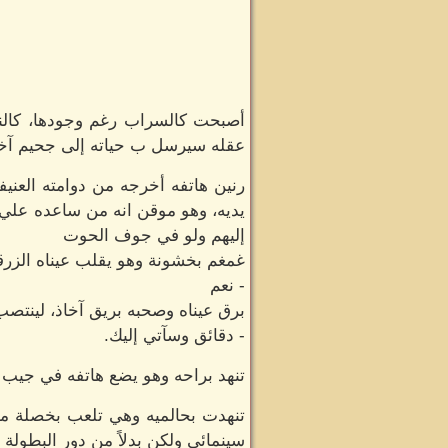
أصبحت كالسراب رغم وجودها، كالنجم
عقله سيرسل ب حياته إلى جحيم آخر ل
رنين هاتفه أخرجه من دوامته العني
يديه، وهو موقن انه من ساعده علي
إليهم ولو في جوف الحوت
غمغم بخشونة وهو يقلب عيناه الزرق
- نعم
برق عيناه وصحبه بريق آخاذ، لينتصب 
- دقائق وسآتي إليك.
تنهد براحه وهو يضع هاتفه في جيب بن
تنهدت بحالميه وهي تلعب بخصلة م
سينمائي ولكن بدلاً من دور البطولة 