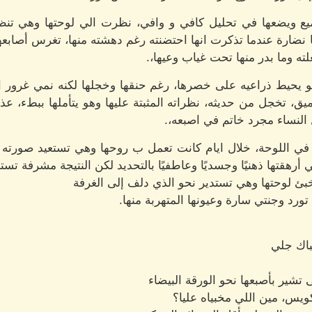
يع ويضعها في تحليل كافي و وافي، نظرت الي لوحتها وهي تن
 نضارة عندما تذكرت انها احتضنته رغم دهشته منها، تغرس أصابعه
ته وما بدر منها تحت غياب وعيها،.
 يحيط ذراعيه على خصرها، رغم حنقها وخجلها لكنه نمي غرور انو
، تخجل من حديثه، نظراته المثبتة عليها وهو يتأملها ببطء، عذر
النساء مجرد خاتم في اصبعه،.
في اللوحة، خلال ايام كانت تعمل ب روحها وهي تستعيد صورته ام
ي أرهقتها ذهنيًا وجسديًا وعاطفيًا بالتحديد لكن النتيجة مشرفة تس
ئ لوحتها وهي تستدير نحو الذي دلف إلى الغرفة
رد وجنتي سارة وعيونها المتهربة منها.
باك جلي
تشير بأصبعها نحو الورقة البيضاء
ويس، مين اللي مخبياه عليا؟