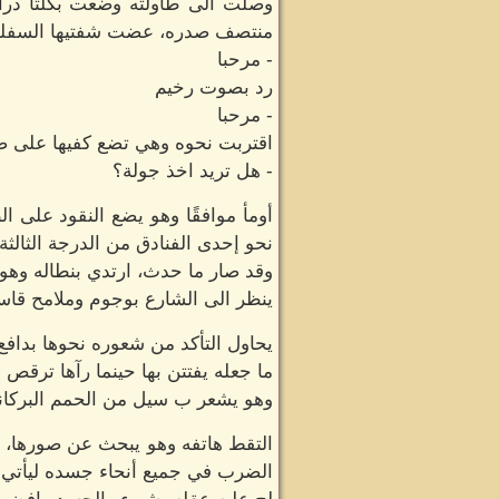
وصلت الى طاولته وضعت بكلتا ذرا
منتصف صدره، عضت شفتيها السفلي و
- مرحبا
رد بصوت رخيم
- مرحبا
اقتربت نحوه وهي تضع كفيها على صد
- هل تريد اخذ جولة؟
أومأ موافقًا وهو يضع النقود على ا
نحو إحدى الفنادق من الدرجة الثالثة،
وقد صار ما حدث، ارتدي بنطاله وهو 
ينظر الى الشارع بوجوم وملامح قاس
يحاول التأكد من شعوره نحوها بدافع
ما جعله يفتتن بها حينما رآها ترقص
وهو يشعر ب سيل من الحمم البركاني
التقط هاتفه وهو يبحث عن صورها، 
الضرب في جميع أنحاء جسده ليأتي هو