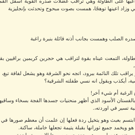
عيها على الطاولة وهي تراقب عضلات صدره القوية اسفل القم
زاد اعينها توهجًا، همست بصوت مبحوح وتحدثت بإنجليزية
ره الصلب وهمست بجانب أذنه قائلة بنبرة راغبة
لطاولة، التمعت عيناه بقوة لتراقب هي حجرين كريمين براقيين بق
يراقب تلك النائمة ببرود، اتجه نحو الشرفة وهو يشعل لفافة تبغ
ية، أيكذب ويقول انه نسي طفلته الشرقية؟
 الرغبة أم شيء آخر!
 بالفستان الأسود الذي أظهر منحنيات جسدها الفجة بسخاء وساقيها،
ة تسير في اوردته،.
ابتسم بعبث وهو يتخيل ردة فعلها إن علمت أن معظم صورها في ا
 ويخمد جميع ثورانها بقبلة يتيمة تجعلها خاملة، ساكنة.