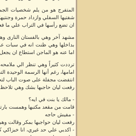
المتفرج هو من يلم شخصيات الجم
شفتيها السفلي وازداد حمرة وجنتيها
ان تضع رأسها في التراب علي ما فعل
مشهد آخر وهي بالفستان النارى وهو
بداخلها وهي ظنت انه في سبات عميق
اما عنه هو الماجن استطاع ان يجعل 
ترددت كثيراً وهي تنظر الي ملامحه 
امامها، رغم أنها الرسمة الوحيدة الت
انتفضت مجفلة على صوت الباب لتخب
رفعت ليان حاجبها بشك وهي تلاحظ تو
- مالك يا بنت في ايه؟
قامت من مقعد مكتبها وهمست بارت
- مفيش حاجه
رفعت ليان حواجبها بمكر وقالت وهى 
- اكدبي علي حد غيري، انا خبزاكي ك