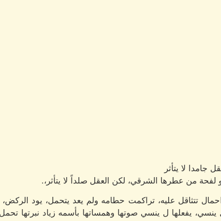
ل جامدا لا يتأثر
 لفحة من عطرها الشرقي، لكن العقل صلداً لا يتأثر،.
احمال تتثاقل عليه، تراكمت حطامه ولم يعد يتحمل، يود الركض، 
نسي، يفعلها ل ينسي صوتها وهمساتها بأسمه زياد نبرتها تحمل نش