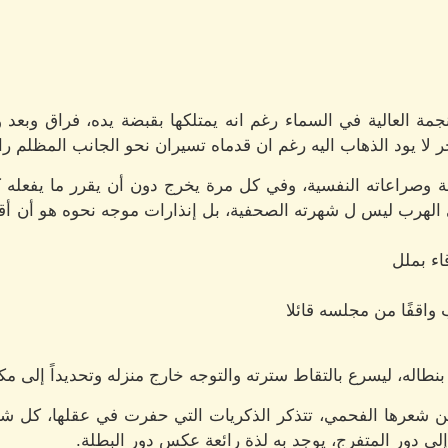
ة العالية في السماء رغم انه يمتلكها بقبضة يده، فراق وبعد 
ا يود الذهاب اليه رغم ان قدماه تسيران نحو الجانب المظلم را
فة وصراعاته النفسية، وفي كل مرة يخرج دون أن يقرر ما يفعل
 الهرب ليس ل شهرته الصحفية، بل إنذارات موجه نحوه هو أن أ
اء بملل
واقفًا من مجلسه قائلا
طاله، ليسرع بالتقاط سترته والتوجه خارج منزله وتحديداً إلى مك
ن شعرها الفحمي، تتذكر الذكريات التي حفرت في عقلها، كل ش
إلى دور المتفرج، يوجد به لذة رائعة عكس دور البطلة.