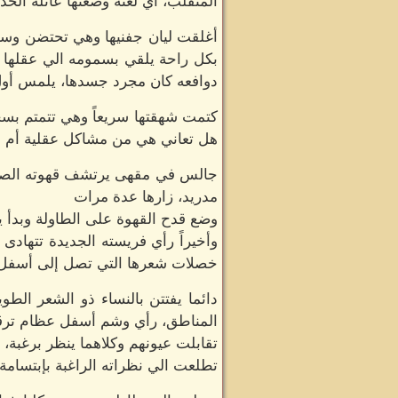
المتقلب، أي لعنة وضعتها عائلة الحدي
أغلقت ليان جفنيها وهي تحتضن وسادتها
بكل راحة يلقي بسمومه الي عقلها و
دوافعه كان مجرد جسدها، يلمس أول 
كتمت شهقتها سريعاً وهي تتمتم بسخري
هل تعاني هي من مشاكل عقلية أم م
جالس في مقهى يرتشف قهوته الصباح
مدريد، زارها عدة مرات
وضع قدح القهوة على الطاولة وبدأ 
وأخيراً رأي فريسته الجديدة تتهاد
خصلات شعرها التي تصل إلى أسفل
دائما يفتتن بالنساء ذو الشعر ال
المناطق، رأي وشم أسفل عظام ترقوت
تقابلت عيونهم وكلاهما ينظر برغبة،
تطلعت الي نظراته الراغبة بإبتسامة