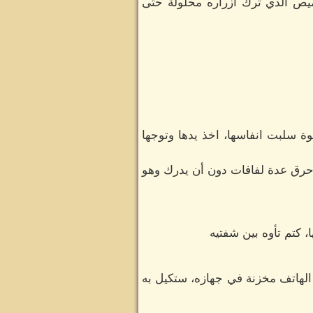
يص الذي ترك ازراره محلولة حتى
وة سلبت انفاسها، اخذ يدها وتوجها
، حرق عدة لفافات دون أن يدرك وهو
 كتم تأوه بين شفتيه
لهاتف مخزنة في جهازه، ستكيل به