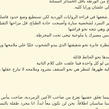
من الورطه بأقل الخسائر الممكنة
 علشان ورايا كليه.
غم شغفها في قراءة الروايات الوردية لكن تستطيع وضع حدود فا
ظهر التمرد لشخصية سارة وأصبحت حادة الطباع، قل مزاحها الثق
ي وهي تتجه نحو فراشها
 بس مصيرك يا ملوخية تيجى تحت المخرطة.
رة عابرة نحو شقيقتها الذي يبدو الشحوب جليًا علي ملامحها ور
ها نحو الحائط قائلة
ي لو كل واحدة فينا علقت على كلام التانية
ية ظهرها، لتنظر هي نحو السقف بشرود وملامحه لا تبارح عقلها 
، حينما تغلق جفنيها تفزع من صاحب الأعين الزمردية، صاحت بيأس
 مناسبان اطلاقاً، نحن لن نكون معاً ابداً، انا مجرد طفلة بالن