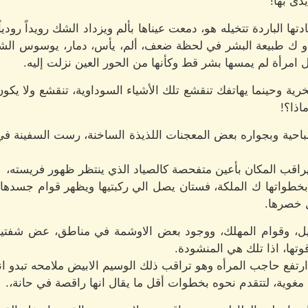
دى بها!
 الباردة تتخيله هو، دمعت عيناها بألم ويزداد الشك رويداً رودياً 
 ك طبيعة البشر في لحظة ضعف، ألم، يأس، دمار، يوسوس الشيطان
امرأة لم يمسها بشر قط وكأنها من الحور العين نزلت إليه.
ة وحينما يهاتفك تنقشع تلك الأشياء السوداوية، تنقشع ولا يكون 
اذا؟!
ية وبجواره بعض المعجنات اللذيذة الساخنة، رست السفينة في م
يراقب المكان بأعين متفحصة كالصياد الذي ينتظر ظهور فريسته،
ى بخطواتها ك الملكة، فستان يصل الي ركبتيها ويظهر قوام جسده
 خصرها.
طويل، وقوام المهلك، ووجود بعض الاوشمة في مناطق، عض شفتي
ها، اذا تلك هي المنشودة.
 ارتفع حاجب المرأه وهو تراقب ذلك الوسيم الابيض ملامحه تبدو ان
 مغوية، لتتقدم نحوه بخطوات أقل ما يقال انها راقصة في حانة،.