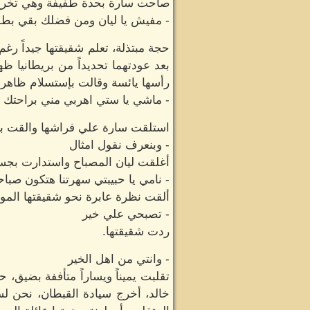
صاحت سارة بحدة طفيفة وهي تخرج 
- مفيش يا ليان ومن فضلك بقي بطلي
حجة مبتذلة، تعلم شقيقتها جيداً ر
بعد عودتهما تحديداً من بريطانيا 
رأسها يائسة وقالت بإستسلام ظاهر
- ماشي يا ستي اهربي مني براحتك
استلقت سارة علي فراشها والقت بنظ
- وبنعرف نقول امثال
أغلقت ليان المصباح واستدارت بجسد
- نامي يا حبيبتي سهرتنا هتكون صباح
ألقت نظرة عابرة نحو شقيقتها المول
- تصبحي علي خير
ردت شقيقتها.
- وانتي من اهل الخير
تقلبت يميناً ويساراً متأففة بضيق
خالد، أخرج سيادة القبطان، نحن لسنا