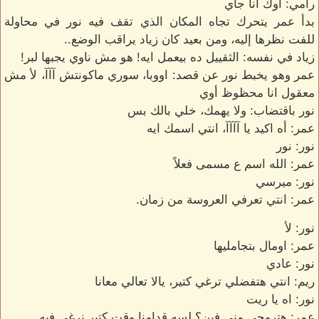
رامي: اوك أنا جاي
بدأ عمر يتحرك تجاه المكان الذي تقف فيه نور في محاولة
للفت نظرها إليه، ومن بعيد كان زياد يراقب الوضع..
زياد في نفسه: الثقييل ده بيعمل ايه! هو مش ناوي يجبها لبر!
عمر وهو يخبط نور عن قصد: اووبا، سوري ماكونتش آآآ، لأ مش
معقول انا محظوظ أوي
نور باقتضاب: ولا يهمك، خلي بالك بس
عمر: أه اكيد يا آآآآ، انتي اسمك ايه
نور: نور
عمر: الله اسم ع مسمى فعلاً
نور: ميرسي
عمر: انتي تعرفي العروسة من زمان.
نور: لأ
عمر: اومال بتجامليها
نور: عادي
ريم: انتي هتفضلي ترغي كتير، يالا تعالي معانا
نور: اه يا ريت
عمر: هتروحي مني فين؟ لسه قدامنا وقت كتير نرغي فيه