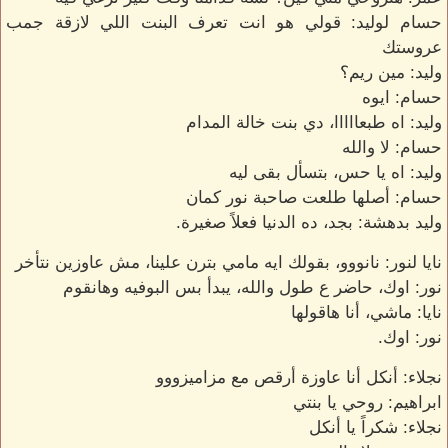
حسام لوليد: قولي هو انت تعرف البنت اللي لازقة جمب
عروستك
وليد: مين ريم؟
حسام: ايوه
وليد: اه طبعااااا، دي بنت خالة المدام
حسام: لا والله
وليد: اه يا حس، بتسأل بقى ليه
حسام: أصلها طلعت صاحبة نور كمان
وليد بدهشة: بجد، ده الدنيا فعلاً صغيرة.
نايا لنور: نانووو، بقولك ايه مامي بترن علينا، مش عاوزين نتأخر
نور: اوك، حاضر ع طول والله، يبدأ بس البوفيه وهانقوم
نايا: ماشي، أنا هاقولها
نور: اوك.
نجلاء: أنكل أنا عاوزة أرقص مع مزاميزووو
ابراهيم: روحي يا بنتي
نجلاء: شكراً يا أنكل