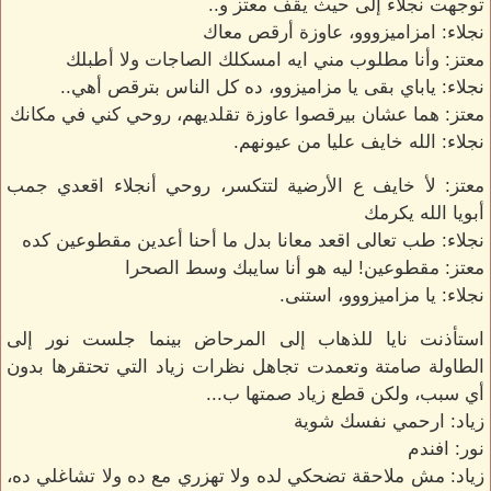
توجهت نجلاء إلى حيث يقف معتز و..
نجلاء: امزاميزووو، عاوزة أرقص معاك
معتز: وأنا مطلوب مني ايه امسكلك الصاجات ولا أطبلك
نجلاء: ياباي بقى يا مزاميزوو، ده كل الناس بترقص أهي..
معتز: هما عشان بيرقصوا عاوزة تقلديهم، روحي كني في مكانك
نجلاء: الله خايف عليا من عيونهم.
معتز: لأ خايف ع الأرضية لتتكسر، روحي أنجلاء اقعدي جمب
أبويا الله يكرمك
نجلاء: طب تعالى اقعد معانا بدل ما أحنا أعدين مقطوعين كده
معتز: مقطوعين! ليه هو أنا سايبك وسط الصحرا
نجلاء: يا مزاميزووو، استنى.
استأذنت نايا للذهاب إلى المرحاض بينما جلست نور إلى
الطاولة صامتة وتعمدت تجاهل نظرات زياد التي تحتقرها بدون
أي سبب، ولكن قطع زياد صمتها ب...
زياد: ارحمي نفسك شوية
نور: افندم
زياد: مش ملاحقة تضحكي لده ولا تهزري مع ده ولا تشاغلي ده،