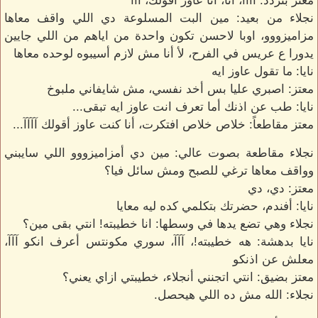
معتز بتردد: آآآآ، أنا، أنا عاوز أقولك، آآآ
نجلاء من بعيد: مين البت المسلوعة دي اللي واقف معاها
مزاميزووو، اوبا لاحسن تكون واحدة من اياهم من اللي جايين
يدورا ع عريس في الفرح، لأ أنا مش لازم أسيبوه لوحده معاها
نايا: ما تقول عاوز ايه
معتز: اصبري عليا بس أخد نفسي، مش شايفاني ملبوخ
نايا: طب عن اذنك أما تعرف انت عاوز ايه تبقى...
معتز مقاطعاً: خلاص خلاص افتكرت، أنا كنت عاوز أقولك آآآآ...
نجلاء مقاطعة بصوت عالي: مين دي أمزاميزووو اللي سايبني
وواقف معاها ترغي للصبح ومش سائل فيا؟
معتز: دي، دي
نايا: أفندم، حضرتك بتكلمي كده ليه معايا
نجلاء وهي تضع يدها في وسطها: انا خطيبته! انتي بقى مين؟
نايا بدهشة: هه خطيبته!، آآآ، سوري مكونتس أعرف انكو آآآ،
معلش عن اذنكو
معتز بضيق: انتي اتجنني أنجلاء، خطيبتي ازاي يعني؟
نجلاء: الله مش ده اللي هيحصل.