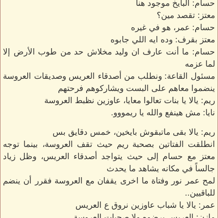
حسام: البايخ موجود هنا
معتز: تقصد مين؟
حسام: عمر، هو في غيره
معتز بقرف: وده ايه اللي جابوه
حسام: ما أنت عارف ان وليد مخلاش حد من طوب الأرض إلا
لما عزمه
مسئول القاعة: ونطلب من أصدقاء العريس وصديقات العروسة
ينضموا معاهم على البست ويشاركوهم فرحتهم
ريم: يالا يا بنات تعالوا معايا، عاوزين نظبط العروسة
نايا: مش هينفع والله يا ريمووو.
ريم: يالا بقى ماتبقوش بايخين، خمس دقايق بس
انطلقت الفتاتين بصحبة ريم حيث تقف العروسة، بينما توجه
معتز مع حسام إلى حيث يتواجد أصدقاء العريس، وظل زياد
جالساً في مكانه يشاهد ما يحدث
لمح عمر نور وفتاة ما اخرى يقفان مع العروسة فقرر أن ينضم
للباقيين..
عمر: يالا يا شباب عاوزين نروق ع العريس
مازن: العريس برضوه ولا صحبات العروسة