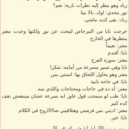
زياد وهو ينظر إليه نظرات نارية: نعم؟
نور بتحدي: اوك، يالا بينا
زياد: بقى كده، ماشي.
خرجت نايا من المرحاض لتبحث عن نور ولكنها وجدت معتز
ينتظرها في الخارج
معتز: نعيماً
نايا: أفندم
معتز: منورة الفرح
نايا وهي تسير مسرعة من أمامه: شكرا
معتز وهو يحاول اللحاق بها: استني بس
نايا: في حاجة تانية
معتز: أه ده في حاجات ومحتاجات واللذي منه
نايا: طب لو سمحت قول عاوز ايه بسرعة عشان مينفعش نقف
كده كتير
معتز: اديني بس فرصتي وهتلاقيني صاااااروخ في الكلام
نايا: خير.