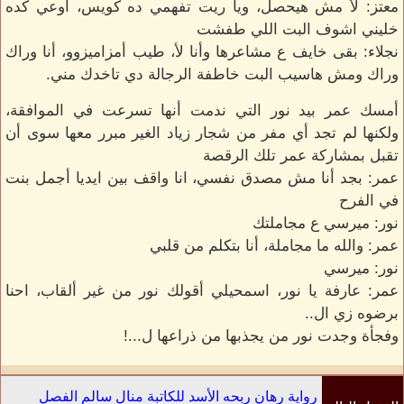
معتز: لأ مش هيحصل، ويا ريت تفهمي ده كويس، اوعي كده
خليني اشوف البت اللي طفشت
نجلاء: بقى خايف ع مشاعرها وأنا لأ، طيب أمزاميزوو، أنا وراك
وراك ومش هاسيب البت خاطفة الرجالة دي تاخدك مني.
أمسك عمر بيد نور التي ندمت أنها تسرعت في الموافقة،
ولكنها لم تجد أي مفر من شجار زياد الغير مبرر معها سوى أن
تقبل بمشاركة عمر تلك الرقصة
عمر: بجد أنا مش مصدق نفسي، انا واقف بين ايديا أجمل بنت
في الفرح
نور: ميرسي ع مجاملتك
عمر: والله ما مجاملة، أنا بتكلم من قلبي
نور: ميرسي
عمر: عارفة يا نور، اسمحيلي أقولك نور من غير ألقاب، احنا
برضوه زي ال..
وفجأة وجدت نور من يجذبها من ذراعها ل...!
رواية رهان ربحه الأسد للكاتبة منال سالم الفصل