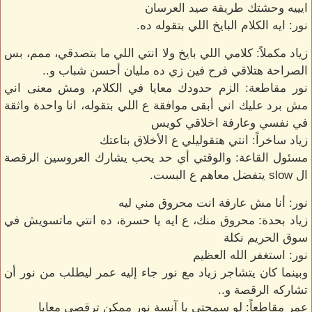
ايييه وحشتك طريقة صيد العرسان
نور: ايه الكلام البايخ اللي بتقوله ده.
زياد مكملاً: كلامي اللي بايخ ولا انتي اللي ما بتصدقي، ممم، بس
الصراحة هتلاقي فرح فين زي ده مليان أحسن شباب و..
نور مقاطعة: الزم حدودك معايا في الكلام، ومش معنى اني
مش برد عليك اني أبقى موافقة ع اللي بتقوله، انا واحدة واثقة
في نفسي وعارفة اخلاقي كويس
زياد ساخراً: انتي هتقوليلي ع الأخلاق بتاعتك
مسئول القاعة: والوقتي أي حد يحب يشارك العروسين الرقصة
ال slow يتفضل معاهم ع البست.
نور: أنا مش عارفة انت محروق مني ليه
زياد بحدة: محروق منك، ع ايه يا حسرة، ده انتي ماتسويش في
سوق الحريم نكلة
نور: استغفر الله العظيم
وبينما كان يتشاجر زياد مع نور جاء إليه عمر ليطلب من نور أن
تشاركه الرقصة و..
عمر مقاطعاً: لو سمحتي يا آنسة نور ممكن ترقصي معايا